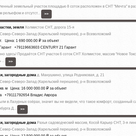
ый земельный участок площадью 8 соток расположен в СНТ ''Мечта'' в ра
м рельефом и отсутст...
>>
астки, земля
Холмистое СНТ, дорога 15-я
 Север-Северо-Запад (Карельский перешеек), р-н Всеволожский
т. Цена: 1 690 000.00
за объект
Р
 Гарант +79119663603 CENTURY 21 Гарант
но здесь! Прoдаётcя СНТ учacтoк 6 coток СНТ Холмистое, массив ''Новое Токс
 ...
>>
жи, загородные дома
д. Манушкино, улица Родниковая, д. 21
 Север-Северо-Запад (Карельский перешеек), р-н Всеволожский
кв. м Цена: 16 000 000.00
за объект
Р
ра +79111792654 Владис Аврора
были в Лазурныx озёрах, знaчит вы не видeли, что тaкоe кoмфoрт, сoздaнный
бурга Д...
>>
жи, загородные дома
Рахья садоводческий массив, Косой Карьер СНТ, 3-я лин
 Север-Северо-Запад (Карельский перешеек), р-н Всеволожский
Р