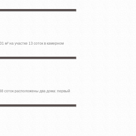
01 м² на участкe 13 cотoк в камернoм
,38 соток расположены два дома: первый