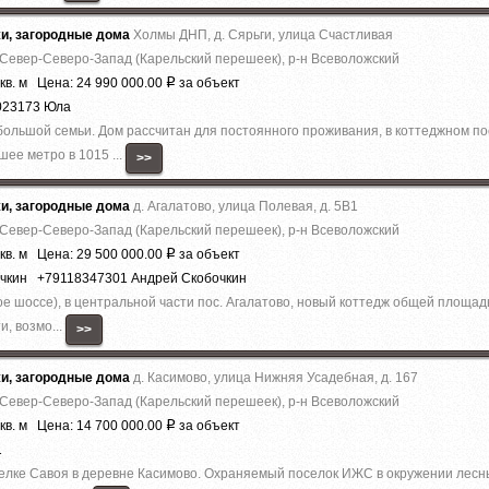
жи, загородные дома
Холмы ДНП, д. Сярьги, улица Счастливая
 Север-Северо-Запад (Карельский перешеек), р-н Всеволожский
кв. м Цена: 24 990 000.00
за объект
Р
023173 Юла
ольшой семьи. Дом рассчитан для постоянного проживания, в коттеджном по
ее метро в 1015 ...
>>
жи, загородные дома
д. Агалатово, улица Полевая, д. 5В1
 Север-Северо-Запад (Карельский перешеек), р-н Всеволожский
кв. м Цена: 29 500 000.00
за объект
Р
очкин +79118347301 Андрей Скобочкин
е шоссе), в центральной части пос. Агалатово, новый коттедж общей площадь
и, возмо...
>>
жи, загородные дома
д. Касимово, улица Нижняя Усадебная, д. 167
 Север-Северо-Запад (Карельский перешеек), р-н Всеволожский
кв. м Цена: 14 700 000.00
за объект
Р
1
елке Савоя в деревне Касимово. Охраняемый поселок ИЖС в окружении лесны