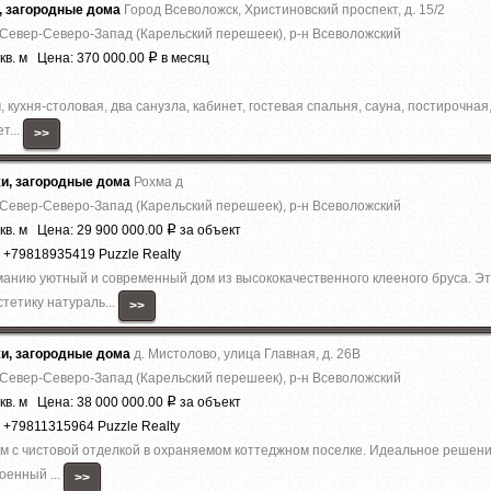
, загородные дома
Город Всеволожск, Христиновский проспект, д. 15/2
 Север-Северо-Запад (Карельский перешеек), р-н Всеволожский
кв. м Цена: 370 000.00
в месяц
Р
 кухня-столовая, два санузла, кабинет, гостевая спальня, сауна, постирочная
т...
>>
жи, загородные дома
Рохма д
 Север-Северо-Запад (Карельский перешеек), р-н Всеволожский
кв. м Цена: 29 900 000.00
за объект
Р
 +79818935419 Puzzle Realty
анию уютный и современный дом из высококачественного клееного бруса. Эт
тетику натураль...
>>
жи, загородные дома
д. Мистолово, улица Главная, д. 26В
 Север-Северо-Запад (Карельский перешеек), р-н Всеволожский
кв. м Цена: 38 000 000.00
за объект
Р
 +79811315964 Puzzle Realty
 с чистовой отделкой в охраняемом коттеджном поселке. Идеальное решение 
оенный ...
>>