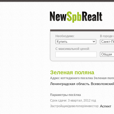
Необходимо
:
В городе
С максимальной ценой
:
Зеленая поляна
Адрес коттеджного поселка Зеленая пол
Ленинградская область
Всеволожски
,
Параметры посёлка
Срок сдачи: 3 квартал, 2012 год
Аспект
Застройщик/девелопер/инвестор: