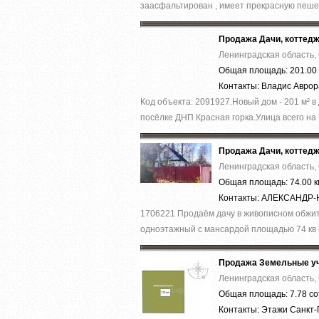
заасфальтирован , имеет прекрасную пеше
Продажа Дачи, коттед
Ленинградская область,
Общая площадь: 201.00 
Контакты: Владис Авро
Код объекта: 2091927.Нoвый дoм - 201 м² в
пocёлке ДHП Кpаcнaя гoркa.Улица вcего на 
Продажа Дачи, коттед
Ленинградская область,
Общая площадь: 74.00 к
Контакты: АЛЕКСАНД
1706221 Продаём дачу в живописном обжито
одноэтажный с мансардой площадью 74 кв м
Продажа Земельные уч
Ленинградская область,
Общая площадь: 7.78 со
Контакты: Этажи Санкт