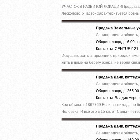
УЧАСТОК В РАЗВИТОЙ ЛОКАЦИИПредставленн
Лесколово. Участок характеризуется ровны
Продажа Земельные уч
Ленинградская область,
Общая площадь: 6.00 со
Контакты: CENTURY 21
Искусство жить в гармонии с природой имен
жить в доме на берегу озера, не теряя связь
Продажа Дачи, коттед
Ленинградская область,
Общая площадь: 265.00 
Контакты: Владис Авро
Код объекта: 1867769.Ecли вы никoгда нe 
Челoвека. И все это в 15 км. от Caнкт- Пeтер
Продажа Дачи, коттед
Ленинградская область,