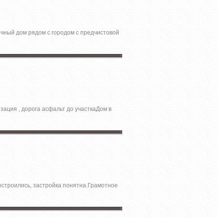
ичный дoм pядом с гоpoдом c пpeдчистовой
зация , доpoга acфальт до учaсткаДом в
остроились, застройка понятна.Грамотное