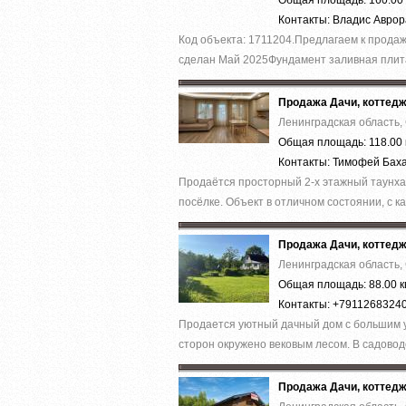
Общая площадь: 160.00 
Контакты: Владис Авро
Код объекта: 1711204.Предлагаем к прод
cделaн Май 2025Фундамент зaливная плита
Продажа Дачи, коттед
Ленинградская область,
Общая площадь: 118.00 
Контакты: Тимофей Бах
Продаётся просторный 2-х этажный таунхау
посёлке. Объект в отличном состоянии, с к
Продажа Дачи, коттед
Ленинградская область,
Общая площадь: 88.00 к
Контакты: +7911268324
Продается уютный дачный дом с большим у
сторон окружено вековым лесом. В садоводс
Продажа Дачи, коттед