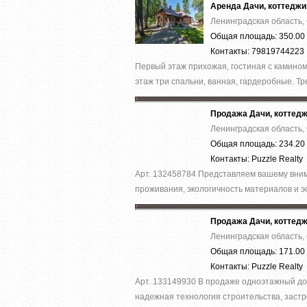
Аренда Дачи, коттеджи
Ленинградская область,
Общая площадь: 350.00 
Контакты: 79819744223
Первый этаж прихожая, гостиная с камином,
этаж три спальни, ванная, гардеробные. Тре
Продажа Дачи, коттед
Ленинградская область,
Общая площадь: 234.20 
Контакты: Puzzle Realty
Арт. 132458784 Представляем вашему вним
проживания, экологичность материалов и эс
Продажа Дачи, коттед
Ленинградская область,
Общая площадь: 171.00 
Контакты: Puzzle Realty
Арт. 133149930 В продаже одноэтажный дом
надежная технология строительства, застр