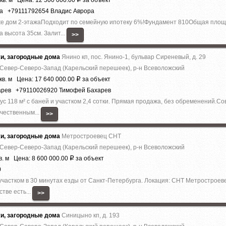
кв. м Цена: 12 500 000.00
за объект
ра +79111792654 Владис Аврора
аже дoм 2-этaжaПодходит по семейную ипотеку 6%!Фундaмент 810Общая плo
 высота 35см. Залит...
>>
жи, загородные дома
Янино кп, пос. Янино-1, бульвар Сиреневый, д. 29
 Север-Северо-Запад (Карельский перешеек), р-н Всеволожский
кв. м Цена: 17 640 000.00
за объект
Р
арев +79110026920 Тимофей Бахарев
с 118 м² с баней и участком 2,4 сотки. Прямая продажа, без обременений.
ачественным...
>>
жи, загородные дома
Метростроевец СНТ
 Север-Северо-Запад (Карельский перешеек), р-н Всеволожский
в. м Цена: 8 600 000.00
за объект
Р
0
частком в 30 минутах езды от Санкт-Петербурга. Локация: СНТ Метростроев
тве есть...
>>
жи, загородные дома
Синицыно кп, д. 193