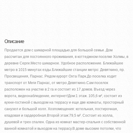
Описание
Продается дом с шикарной площадью для большой семьи. Дом
рассчитан для постоянного проживания, в коттеджном поселке Холмы, в
деревне Серги.Место шикарное. Удобное расположение. Ближайшее
метро в 1015 минутах езды.Ближайшие станции метро: Девяткино, пр.
Просвещения, Парнас. Рядом курорт Охта Парк.До поселка ходит
транспорт от Меги Парнас, от метро Девяткино.Сам поселок
расположен на участке в 2 га и состоит из 17 домов. Въезд через
ворота, видеонаблюдение, интернет!Дом:1 этаж. 105,6 м², состоит из
кухни-гостиной с выходом на террасу и еще две комнаты, просторный
санузел и большой холл. Хозпомещения: котельная, постирочная,
кладовая и гардеробная.Второй этаж:79,5 м². Состоит из холла,
душевой и трех спален. Одна из комнат мастер-спальня с собственной
ванной комнатой и выходом на террасу.В доме высокие потолки, что