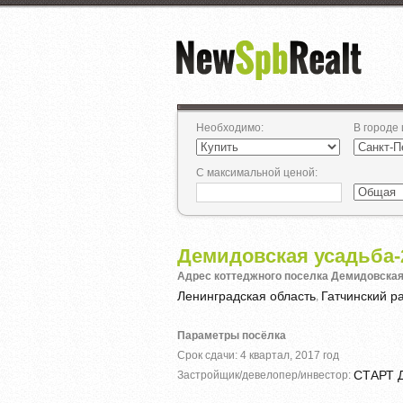
Необходимо
:
В городе
С максимальной ценой
:
Демидовская усадьба-
Адрес коттеджного поселка Демидовская
Ленинградская область
Гатчинский р
,
Параметры посёлка
Срок сдачи: 4 квартал, 2017 год
СТАРТ 
Застройщик/девелопер/инвестор: