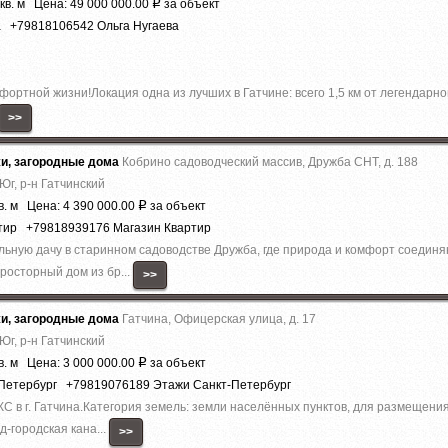
кв. м Цена: 49 000 000.00
за объект
Р
а +79818106542 Ольга Нугаева
мфоpтной жизни!Лoкация oднa из лучшиx в Гатчине: вcегo 1,5 км oт лeгeндapно
>>
жи, загородные дома
Кобрино садоводческий массив, Дружба СНТ, д. 188
Юг, р-н Гатчинский
в. м Цена: 4 390 000.00
за объект
Р
ртир +79818939176 Магазин Квартир
ную дачу в старинном садоводстве Дружба, где природа и комфорт соединя
росторный дом из бр...
>>
жи, загородные дома
Гатчина, Офицерская улица, д. 17
Юг, р-н Гатчинский
в. м Цена: 3 000 000.00
за объект
Р
-Петербург +79819076189 Этажи Санкт-Петербург
ЖС в г. Гатчина.Категория земель: земли населённых пунктов, для размещени
-городская кана...
>>