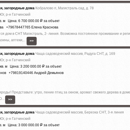
жи, загородные дома
Кобралово п, Магистраль сад, д. 78
Юг, р-н Гатчинский
в. м Цена: 6 700 000.00
за объект
Р
ова +79678447765 Елена Краснова
тся дом в СНТ Магистраль, 2- линия. Возможна постоянное проживание и рег
зины, аптеки,...
>>
жи, загородные дома
Чаща садоводческий массив, Радуга СНТ, д. 169
Юг, р-н Гатчинский
кв. м Цена: 3 200 000.00
за объект
Р
янов +79819140446 Андрей Демьянов
ироды! Представьте: утро, пение птиц за окном, аромат свежего дерева в дом
О...
>>
жи, загородные дома
Чаща садоводческий массив, Березка СНТ, 3-я линия
Юг, р-н Гатчинский
в. м Цена: 3 000 000.00
за объект
Р