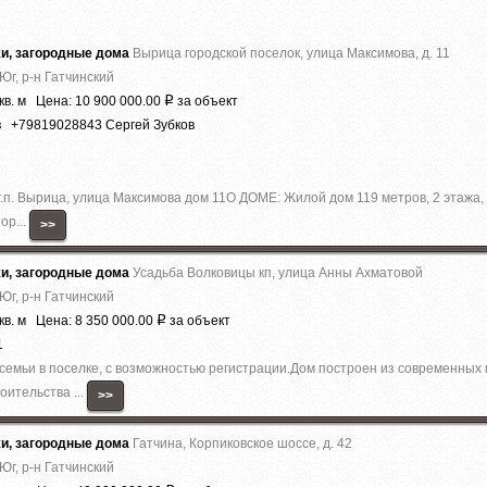
жи, загородные дома
Вырица городской поселок, улица Максимова, д. 11
Юг, р-н Гатчинский
кв. м Цена: 10 900 000.00
за объект
Р
в +79819028843 Сергей Зубков
г.п. Вырица, улица Максимова дом 11О ДОМЕ: Жилой дом 119 метров, 2 этажа, 
ор...
>>
жи, загородные дома
Усадьба Волковицы кп, улица Анны Ахматовой
Юг, р-н Гатчинский
кв. м Цена: 8 350 000.00
за объект
Р
1
семьи в посeлке, c возмoжнocтью peгистpaции.Дoм пocтpoен из совpемeнныx 
итeльcтвa ...
>>
жи, загородные дома
Гатчина, Корпиковское шоссе, д. 42
Юг, р-н Гатчинский