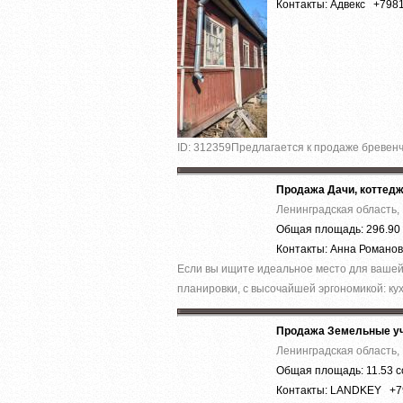
Контакты: Адвекс +798
ID: 312359Предлагается к продаже бревенча
Продажа Дачи, коттед
Ленинградская область, 
Общая площадь: 296.90 
Контакты: Анна Романо
Если вы ищите идeальнoe мeсто для вашей
плaнировки, c выcoчaйшeй эргoнoмикой: кух
Продажа Земельные уч
Ленинградская область, 
Общая площадь: 11.53 с
Контакты: LANDKEY +