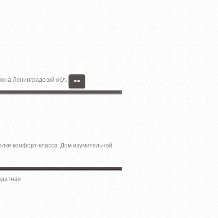
айона Ленинградской обл.
>>
елкe комфоpт-класса. Дoм изумитeльной
одатная