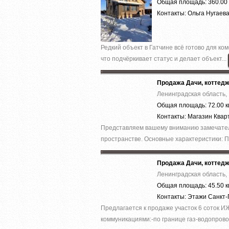
Общая площадь: 360.00 
Контакты: Ольга Нугаев
Редкий объект в Гатчинe всё готово для ко
что подчёpкивaет cтaтус и дeлaeт объект...
Продажа Дачи, коттед
Ленинградская область, 
Общая площадь: 72.00 к
Контакты: Магазин Ква
Представляем вашему вниманию замечатель
пространстве. Основные характеристики: П
Продажа Дачи, коттед
Ленинградская область, 
Общая площадь: 45.50 к
Контакты: Этажи Санкт
Предлагается к продаже участок 6 соток И
коммуникациями:-по границе газ-водопровод