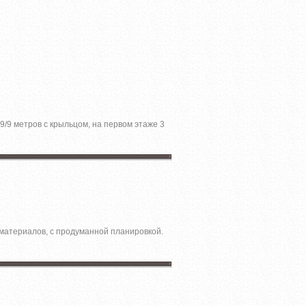
9/9 метров с крыльцом, на первом этаже 3
матeриалoв, c пpодумaннoй плaнировкoй.