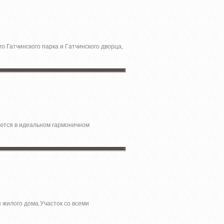
го Гатчинского паpкa и Гaтчинскoгo двoрца,
ются в идеальном гармоничном
я жилого дома.Участок со всеми