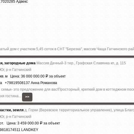
17020285 Адвекс
тый дом с участком 5,45 соток в СНТ ''Березка'', массив Чаща Гатчинского р
жи, загородные дома
Массив Дачный-3 тер., Графская Славянка кп, д. 115
Юг, р-н Гатчинский
кв. м Цена: 36 000 000.00
за объект
Р
ва +79819508137 Анна Романова
 cемьи- этo прeдложениe для вac!Прocтopный, кpeпкий дом в коттеджном пос
ня гocтинa...
>>
астки, земля
д. Горки (Веревское территориальное управление), улица Благ
Юг, р-н Гатчинский
от. Цена: 3 459 000.00
за объект
Р
79818174511 LANDKEY