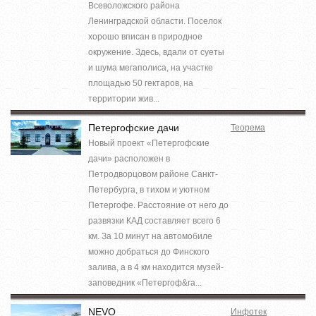
Всеволожского района
Ленинградской области. Поселок
хорошо вписан в природное
окружение. Здесь, вдали от суеты
и шума мегаполиса, на участке
площадью 50 гектаров, на
территории жив...
Петергофские дачи
Теорема
Новый проект «Петергофские
дачи» расположен в
Петродворцовом районе Санкт-
Петербурга, в тихом и уютном
Петергофе. Расстояние от него до
развязки КАД составляет всего 6
км. За 10 минут на автомобиле
можно добраться до Финского
залива, а в 4 км находится музей-
заповедник «Петергоф&ra...
NEVO
Инфотек