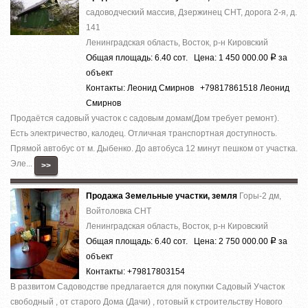
садоводческий массив, Дзержинец СНТ, дорога 2-я, д.
141
Ленинградская область, Восток, р-н Кировский
Общая площадь: 6.40 сот. Цена: 1 450 000.00
за
Р
объект
Контакты: Леонид Смирнов +79817861518 Леонид
Смирнов
Продаётся садовый участок с садовым домам(Дом требует ремонт).
Есть электричество, калодец. Отличная транспортная доступность.
Прямой автобус от м. Дыбенко. До автобуса 12 минут пешком от участка.
Эле...
>>
Продажа Земельные участки, земля
Горы-2 дм,
Войтоловка СНТ
Ленинградская область, Восток, р-н Кировский
Общая площадь: 6.40 сот. Цена: 2 750 000.00
за
Р
объект
Контакты: +79817803154
В развитом Садоводстве предлагается для покупки Садовый Участок
свободный , от старого Дома (Дачи) , готовый к строительству Нового