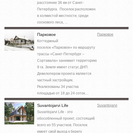
расстояние 36 км от Санкт-
Петербурга. Поселок расположен
в холмистой местности, среди
соснового леса, ...
Парковое
Парковое
Коттеджный
поселок «Парковое» по маршруту
трассы «Санкт-Петербург –
Сортавала» занимает территорию
9 га. Земля имеет статус ДНП.
Девелопером проекта является
частный застройщик.
Реализованы 34 участка
площадью от 18 до 24 соток....
Suvantojarvi Life
Suvantojarvi
Suvantojarvi Life - это
обособленный проект, состоящий
всего из 55 участков. Поселок
имеет свой выход к берегу