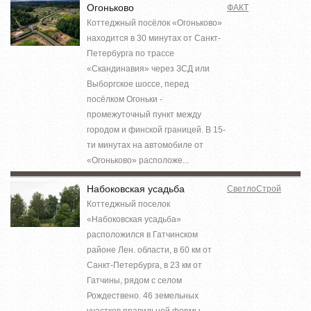
Огоньково
ФАКТ
Коттеджный посёлок «Огоньково»
находится в 30 минутах от Санкт-
Петербурга по трассе
«Скандинавия» через ЗСД или
Выборгское шоссе, перед
посёлком Огоньки -
промежуточный пункт между
городом и финской границей. В 15-
ти минутах на автомобиле от
«Огоньково» расположе...
Набоковская усадьба
СветлоСтрой
Коттеджный поселок
«Набоковская усадьба»
расположился в Гатчинском
районе Лен. области, в 60 км от
Санкт-Петербурга, в 23 км от
Гатчины, рядом с селом
Рождествено. 46 земельных
участков правильной формы