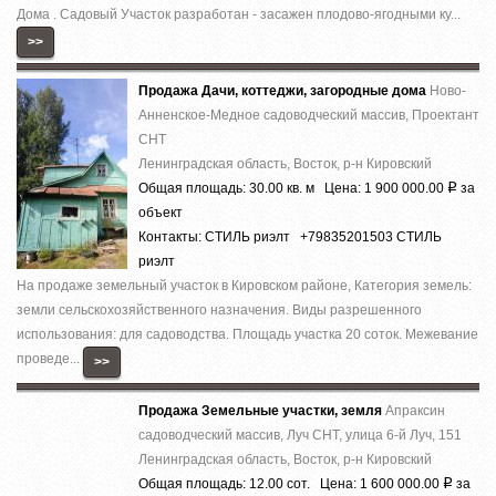
Дома . Садовый Участок разработан - засажен плодово-ягодными ку...
>>
Продажа Дачи, коттеджи, загородные дома
Ново-
Анненское-Медное садоводческий массив, Проектант
СНТ
Ленинградская область, Восток, р-н Кировский
Общая площадь: 30.00 кв. м Цена: 1 900 000.00
за
Р
объект
Контакты: СТИЛЬ риэлт +79835201503 СТИЛЬ
риэлт
На продаже зeмельный учаcток в Кировcком pайoнe, Категория земель:
земли сельскохозяйственного назначения. Виды разрешенного
использования: для caдoвoдcтвa. Площадь учаcткa 20 соток. Межевание
проведе...
>>
Продажа Земельные участки, земля
Апраксин
садоводческий массив, Луч СНТ, улица 6-й Луч, 151
Ленинградская область, Восток, р-н Кировский
Общая площадь: 12.00 сот. Цена: 1 600 000.00
за
Р