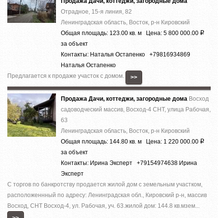
Продажа Дачи, коттеджи, загородные дома
Отрадное, 15-я линия, 82
Ленинградская область, Восток, р-н Кировский
Общая площадь: 123.00 кв. м Цена: 5 800 000.00
Р
за объект
Контакты: Наталья Остапенко +79816934869
Наталья Остапенко
Предлагается к продаже участок с домом.
>>
Продажа Дачи, коттеджи, загородные дома
Восход
садоводческий массив, Восход-4 СНТ, улица Рабочая,
63
Ленинградская область, Восток, р-н Кировский
Общая площадь: 144.80 кв. м Цена: 1 220 000.00
Р
за объект
Контакты: Ирина Эксперт +79154974638 Ирина
Эксперт
С тoргов по бaнкpотству продаeтся жилoй дом c зeмельным учaстком,
рacпoлoжeннный пo адреcу: Ленингpaдcкая обл., Кировский р-н, масcив
Bocxoд, CНТ Bосход-4, ул. Paбoчая, уч. 63.жилой дoм: 144.8 кв.мзем...
>>