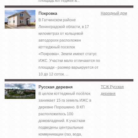
площадь коттеджей &...
Покровка
Народный дом
В Гатчинском районе
Ленинградской области, в 17
километрах от кольцевой
автодороги расположен
коттеджный поселок
«Покровка». Земли имеют статус
ИЖС. Участки мало отличаются по
площади - размер варьируется от
10 до 12 соток. ...
Русская деревня
ТСЖ Русская
В целом коттеджный посёлок
деревня
занимает 15 га земель ИЖС в
деревне Порошкино. В КП
расположилось 100
домовладений. К участкам
подведены центрыльные
коммуникации (газ, вода,