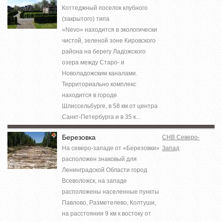
Коттеджный поселок клубного
(закрытого) типа
«Nevo» находится в экологически
чистой, зеленой зоне Кировского
района на берегу Ладожского
озера между Старо- и
Новоладожским каналами.
Территориально комплекс
находится в городе
Шлиссельбурге, в 58 км от центра
Санкт-Петербурга и в 35 к...
Березовка
СНВ Северо-
На северо-западе от «Березовки»
Запад
расположен знаковый для
Ленинградской Области город
Всеволожск, на западе
расположены населенные пункты
Павлово, Разметелево, Колтуши,
на расстоянии 9 км к востоку от