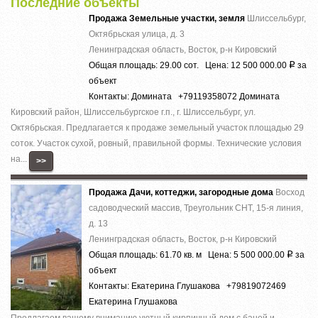
Последние объекты
Продажа Земельные участки, земля
Шлиссельбург,
Октябрьская улица, д. 3
Ленинградская область, Восток, р-н Кировский
Общая площадь: 29.00 сот. Цена: 12 500 000.00
за
Р
объект
Контакты: Домината +79119358072 Домината
Кировский район, Шлиссельбургское г.п., г. Шлиссельбург, ул.
Октябрьская. Предлагается к продаже земельный участок площадью 29
соток. Участок сухой, ровный, правильной формы. Технические условия
на...
>>
Продажа Дачи, коттеджи, загородные дома
Восход
садоводческий массив, Треугольник СНТ, 15-я линия,
д. 13
Ленинградская область, Восток, р-н Кировский
Общая площадь: 61.70 кв. м Цена: 5 500 000.00
за
Р
объект
Контакты: Екатерина Глушакова +79819072469
Екатерина Глушакова
Предлагаем вашему вниманию уютный кирпичный дом с баней и