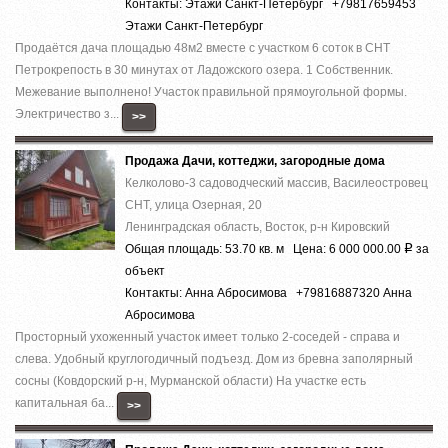
Контакты: Этажи Санкт-Петербург +79817659453
Этажи Санкт-Петербург
Продаётся дача площадью 48м2 вместе с участком 6 соток в СНТ
Петрокрепость в 30 минутах от Ладожского озера. 1 Собственник.
Межевание выполнено! Участок правильной прямоугольной формы.
Электричество з...
>>
Продажа Дачи, коттеджи, загородные дома
Келколово-3 садоводческий массив, Василеостровец
СНТ, улица Озерная, 20
Ленинградская область, Восток, р-н Кировский
Общая площадь: 53.70 кв. м Цена: 6 000 000.00
за
Р
объект
Контакты: Анна Абросимова +79816887320 Анна
Абросимова
Просторный ухоженный участок имеет только 2-соседей - справа и
слева. Удобный круглогодичный подъезд. Дом из бревна заполярный
сосны (Ковдорский р-н, Мурманской области) На участке есть
капитальная ба...
>>