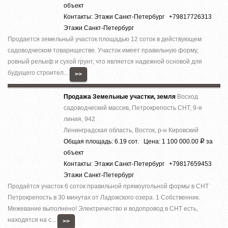
объект
Контакты: Этажи Санкт-Петербург +79817726313
Этажи Санкт-Петербург
Продается земельный участок площадью 12 соток в действующем
садоводческом товариществе. Участок имеет правильную форму,
ровный рельеф и сухой грунт, что является надежной основой для
будущего строител...
>>
Продажа Земельные участки, земля
Восход
садоводческий массив, Петрокрепость СНТ, 9-я
линия, 942
Ленинградская область, Восток, р-н Кировский
Общая площадь: 6.19 сот. Цена: 1 100 000.00
за
Р
объект
Контакты: Этажи Санкт-Петербург +79817659453
Этажи Санкт-Петербург
Продаётся участок 6 соток правильной прямоугольной формы в СНТ
Петрокрепость в 30 минутах от Ладожского озера. 1 Собственник.
Межевание выполнено! Электричество и водопровод в СНТ есть,
находятся на с...
>>