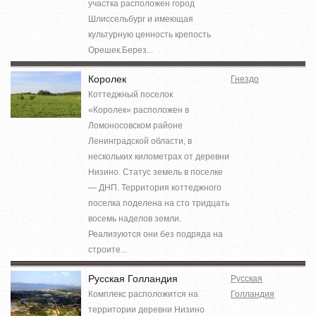
участка расположен город
Шлиссельбург и имеющая
культурную ценность крепость
Орешек.Берез...
Королек
Гнездо
Коттеджный поселок
«Королек» расположен в
Ломоносовском районе
Ленинградской области, в
нескольких километрах от деревни
Низино. Статус земель в поселке
— ДНП. Территория коттеджного
поселка поделена на сто тридцать
восемь наделов земли.
Реализуются они без подряда на
строите...
Русская Голландия
Русская
Комплекс расположится на
Голландия
территории деревни Низино