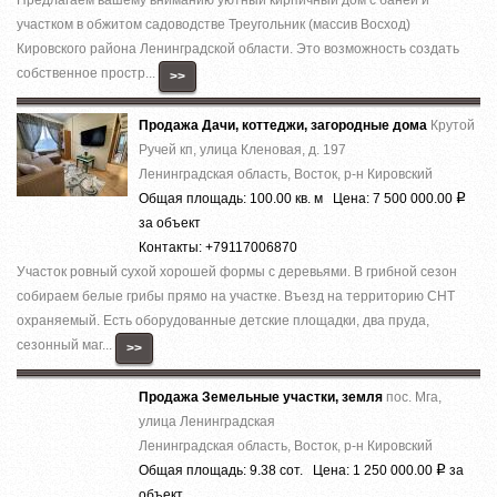
участком в обжитом садоводстве Треугольник (массив Восход)
Кировского района Ленинградской области. Это возможность создать
собственное простр...
>>
Продажа Дачи, коттеджи, загородные дома
Крутой
Ручей кп, улица Кленовая, д. 197
Ленинградская область, Восток, р-н Кировский
Общая площадь: 100.00 кв. м Цена: 7 500 000.00
Р
за объект
Контакты: +79117006870
Участок ровный сухой хорошей формы с деревьями. В грибной сезон
собираем белые грибы прямо на участке. Въезд на территорию СНТ
охраняемый. Есть оборудованные детские площадки, два пруда,
сезонный маг...
>>
Продажа Земельные участки, земля
пос. Мга,
улица Ленинградская
Ленинградская область, Восток, р-н Кировский
Общая площадь: 9.38 сот. Цена: 1 250 000.00
за
Р
объект