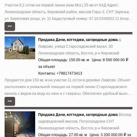
Участок 9,2 сотки на первой линии реки Мга | 25 км от КАД Адрес:
Ленинградская область, Кировский район, массив Горы-3, СНТ Заречье,
ул. Берёзовая роща, уч. 11 Кадастровый номер: 47:16:0340002:11 Коор...
>>
Продажа Дачи, коттеджи, загородные дома
д.
Лаврово, улица Староладожский канал, 30
Ленинградская область, Восток, р-н Кировский
Общая площадь: 150.00 кв. м Цена: 8 500 000.00
Р
за объект
Контакты: +79817473413
Продается дом 150 кв. м на участке 11 соток в деревне Лаврово. Объект
расположен в уникальной локации на первой линии Староладожского
канала с видом на воду из окон и с террасы. Обеспечен удобный выхо...
>>
Продажа Дачи, коттеджи, загородные дома
Восход
садоводческий массив, Петроградское СНТ
Ленинградская область, Восток, р-н Кировский
Общая площадь: 27.00 кв. м Цена: 3 200 000.00
за
Р