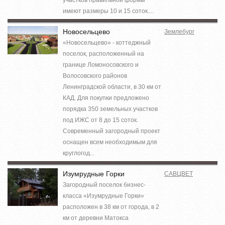
имеют размеры 10 и 15 соток....
Новосельцево
Землебург
«Новосельцево» - коттеджный
поселок, расположенный на
границе Ломоносовского и
Волосовского районов
Ленинградской области, в 30 км от
КАД. Для покупки предложено
порядка 350 земельных участков
под ИЖС от 8 до 15 соток.
Современный загородный проект
оснащен всем необходимым для
круглогод...
Изумрудные Горки
САВЦВЕТ
Загородный поселок бизнес-
класса «Изумрудные Горки»
расположен в 38 км от города, в 2
км от деревни Матокса