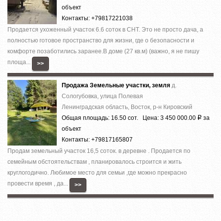
объект
Контакты: +79817221038
Продается ухоженный участок 6.6 соток в СНТ. Это не просто дача, а
полностью готовое пространство для жизни, где о безопасности и
комфорте позаботились заранее.В доме (27 кв.м) (важно, я не пишу
площа...
>>
Продажа Земельные участки, земля
д.
Сологубовка, улица Полевая
Ленинградская область, Восток, р-н Кировский
Общая площадь: 16.50 сот. Цена: 3 450 000.00
за
Р
объект
Контакты: +79817165807
Продам земельный участок 16,5 соток. в деревне . Продается по
семейным обстоятельствам , планировалось строится и жить
круглогодично. Любимое место для семьи ,где можно прекрасно
провести время , да...
>>