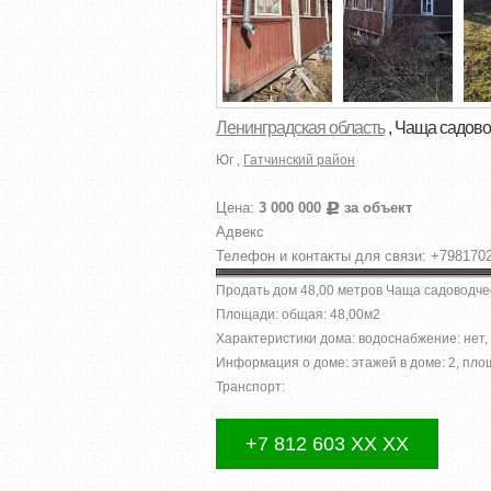
Ленинградская область
, Чаща садово
Юг ,
Гатчинский район
Цена:
3 000 000
за объект
Р
Адвекс
Телефон и контакты для связи: +798170
Продать дом 48,00 метров Чаща садоводчес
Площади: общая: 48,00м
2
Характеристики дома: водоснабжение: нет, 
Информация о доме: этажей в доме: 2, площ
Транспорт:
+7 812 603 XX XX