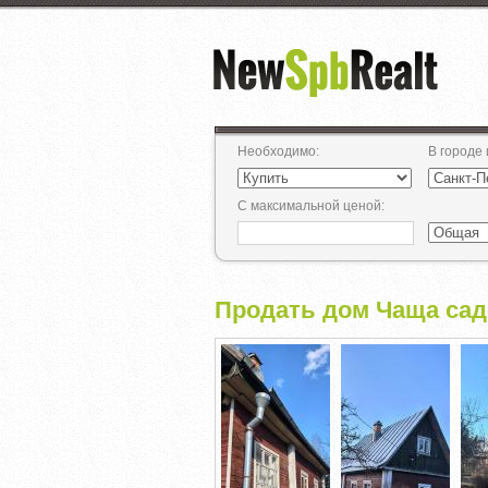
Необходимо
:
В городе
С максимальной ценой
:
Продать дом Чаща садо