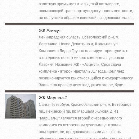
вплотную примыкает к кольцевой автодороге,
повышающей транспортную доступность местности,
но не лучшим образом влияющй на здешнюю эколо...
ЖК Азимут
Ленинградская область, Всеволожский р-н, м.
Девяткино, Новое Девяткино д, Школьная ул
Компания «Лидер Групп» планирует приступить к
возведению нового жилого комплекса в деревни
Лаврики. Название ЖК - «Азимут». Срок сдачи
комплекса - второй квартал 2017 года. Комплекс
позиционируется как относящийся к комфорт-классу.
Здание по проекту девятнадцатиэтажное, буде...
ЖК Маршал-2
Санкт-Петербург, Красносельский р-н, м. Ветеранов
пр., Ленинский пр, пр.Маршала Жукова, д. 41
"Маршал-2" является второй очередью жилого
комплекса со встроенным деловым центром и
помещениями, предназначенными для сферы
обслуживания (магазины, аптека, кафе, спортивный