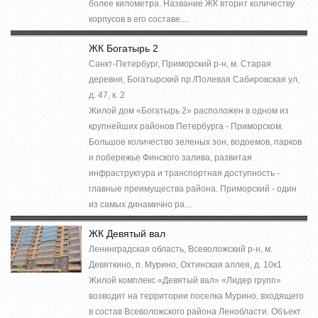
более километра. Название ЖК вторит количеству
корпусов в его составе....
ЖК Богатырь 2
Санкт-Петербург, Приморский р-н, м. Старая
деревня, Богатырский пр./Полевая Сабировская ул,
д. 47, к. 2
Жилой дом «Богатырь 2» расположен в одном из
крупнейших районов Петербурга - Приморском.
Большое количество зеленых зон, водоемов, парков
и побережье Финского залива, развитая
инфраструктура и транспортная доступность -
главные преимущества района. Приморский - один
из самых динамично ра...
ЖК Девятый вал
Ленинградская область, Всеволожский р-н, м.
Девяткино, п. Мурино, Охтинская аллея, д. 10к1
Жилой комплекс «Девятый вал» «Лидер групп»
возводит на территории поселка Мурино, входящего
в состав Всеволожского района Ленобласти. Объект