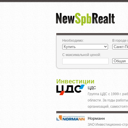
Необходимо
:
В городе
С максимальной ценой
:
Инвестиции
ЦДС
Группа ЦДС с 1999 г. р
области. За годы работ
организаций, самостояте
Норманн
ЗАО Инвестиционно-стро