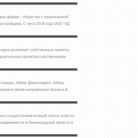
овая форма – общество с ограниченной
застройщика. С лета 2018 года ООО "4Д
олдинг реализует собственные проекты
троительных проектов собственникам
нстракшн, Айбер Девелопмент, Айбер
тником в своем направлении бизнеса.В
шно осуществляем полный спектр услуг по
недвижимости в Ленинградской области и