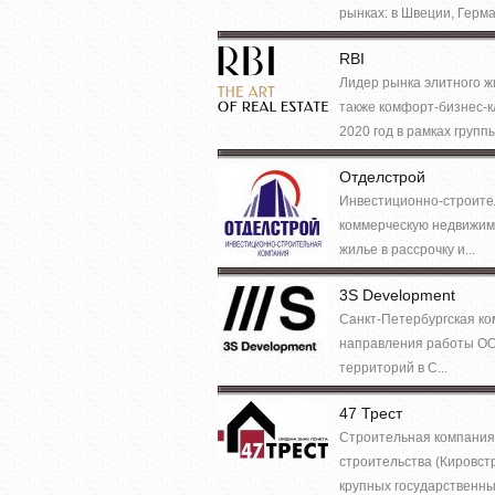
рынках: в Швеции, Герма
RBI
Лидер рынка элитного ж
также комфорт-бизнес-к
2020 год в рамках группы
Отделстрой
Инвестиционно-строител
коммерческую недвижимо
жилье в рассрочку и...
3S Development
Санкт-Петербургская ко
направления работы ОО
территорий в С...
47 Трест
Строительная компания 
строительства (Кировст
крупных государственных 