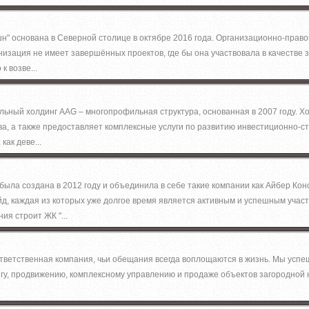
н" основана в Северной столице в октябре 2016 года. Организационно-прав
низация не имеет завершённых проектов, где бы она участвовала в качестве 
к возве...
ьный холдинг AAG – многопрофильная структура, основанная в 2007 году. Х
а, а также предоставляет комплексные услуги по развитию инвестиционно-с
как деве...
была создана в 2012 году и объединила в себе такие компании как Айбер Ко
йд, каждая из которых уже долгое время является активным и успешным учас
я строит ЖК "...
тветственная компания, чьи обещания всегда воплощаются в жизнь. Мы успе
нгу, продвижению, комплексному управлению и продаже объектов загородной 