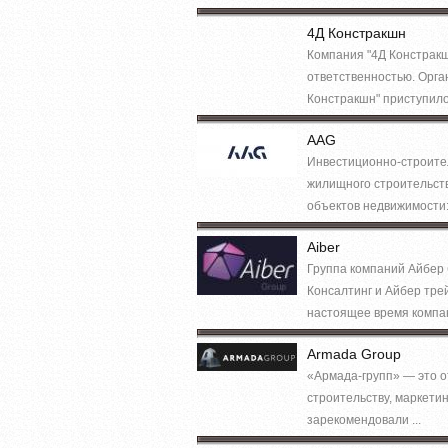
4Д Констракшн
Компания "4Д Констракш
ответственностью. Орга
Констракшн" приступило 
AAG
Инвестиционно-строител
жилищного строительств
объектов недвижимости: 
Aiber
Группа компаний Айбер 
Консалтинг и Айбер тре
настоящее время компани
Armada Group
«Армада-групп» — это о
строительству, маркети
зарекомендовали ...