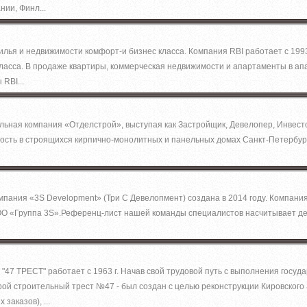
нии, Финл...
илья и недвижимости комфорт-и бизнес класса. Компания RBI работает с 199
ласса. В продаже квартиры, коммерческая недвижимости и апартаменты в апа
 RBI...
ьная компания «Отделстрой», выступая как Застройщик, Девелопер, Инвесто
сть в строящихся кирпично-монолитных и панельных домах Санкт-Петербург
мпания «3S Development» (Три С Девелопмент) создана в 2014 году. Компани
О «Группа 3S».Референц-лист нашей команды специалистов насчитывает де
"47 ТРЕСТ" работает с 1963 г. Начав свой трудовой путь с выполнения госуд
рой строительный трест №47 - был создан с целью реконструкции Кировского 
заказов), ...