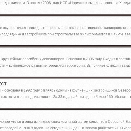
 недвижимости. В начале 2006 года ИСГ «Норманн» вышла из состава Холди
 осуществляет свою деятельность на рынке инвестиционно-жилищного строит
генподрядчика и застройщика при строительстве жилых объектов в Санкт-Пете
з крупнейших российских девелоперов. Основана в 2006 году. Входит в соста
ти – комплексное развитие городских территорий. Выполняет функции заказ
ЕСТ
» основана в 1992 году. Являясь одним из крупнейших застройщиков Северо-
тыс. кв. метров недвижимости. За 33 года работы сдано более 160 объектов 
лопер жилья и одна из лидирующих компаний в этом сегменте в Северной Е
ет соседей с 1930-х годов. На сегодняшний день в Bonava работает 2100 чел