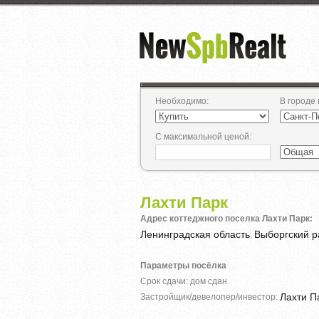
Необходимо
:
В городе
С максимальной ценой
:
Лахти Парк
Адрес коттеджного поселка Лахти Парк:
Ленинградская область
Выборгский р
,
Параметры посёлка
Срок сдачи: дом сдан
Лахти П
Застройщик/девелопер/инвестор: