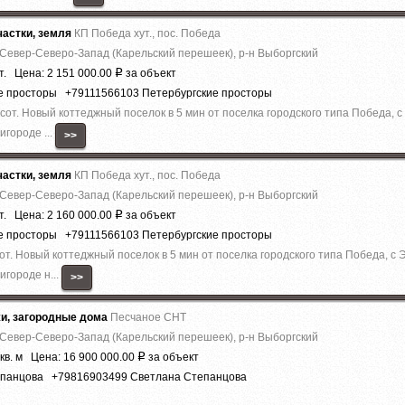
астки, земля
КП Победа хут., пос. Победа
 Север-Северо-Запад (Карельский перешеек), р-н Выборгский
т. Цена: 2 151 000.00
за объект
Р
ие просторы +79111566103 Петербургские просторы
 сот. Новый коттеджный поселок в 5 мин от поселка городского типа Победа, 
городе ...
>>
астки, земля
КП Победа хут., пос. Победа
 Север-Северо-Запад (Карельский перешеек), р-н Выборгский
т. Цена: 2 160 000.00
за объект
Р
ие просторы +79111566103 Петербургские просторы
сот. Новый коттеджный поселок в 5 мин от поселка городского типа Победа, с
городе н...
>>
жи, загородные дома
Песчаное СНТ
 Север-Северо-Запад (Карельский перешеек), р-н Выборгский
кв. м Цена: 16 900 000.00
за объект
Р
епанцова +79816903499 Светлана Степанцова