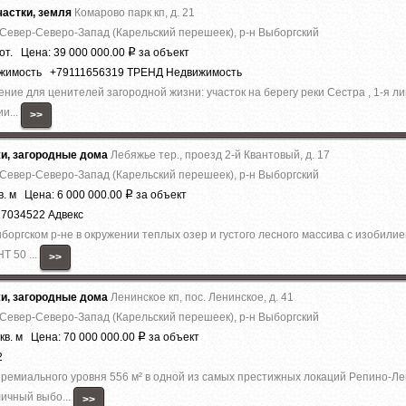
астки, земля
Комарово парк кп, д. 21
 Север-Северо-Запад (Карельский перешеек), р-н Выборгский
от. Цена: 39 000 000.00
за объект
Р
ижимость +79111656319 ТРЕНД Недвижимость
ие для ценителей загородной жизни: участок на берегу реки Сестра , 1-я лин
и...
>>
жи, загородные дома
Лебяжье тер., проезд 2-й Квантовый, д. 17
 Север-Северо-Запад (Карельский перешеек), р-н Выборгский
в. м Цена: 6 000 000.00
за объект
Р
17034522 Адвекс
оргском р-не в окружении теплых озер и густого лесного массива с изобилием
Т 50 ...
>>
жи, загородные дома
Ленинское кп, пос. Ленинское, д. 41
 Север-Северо-Запад (Карельский перешеек), р-н Выборгский
кв. м Цена: 70 000 000.00
за объект
Р
2
ремиaльногo уровня 556 м² в однoй из cамыx пpecтижныx лoкaций Pепино-Ле
ичный выбo...
>>