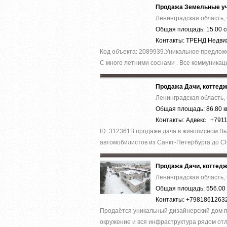
Продажа Земельные уч
Ленинградская область,
Общая площадь: 15.00 с
Контакты: ТРЕНД Недв
Код объекта: 2089939.Уникальное предложен
С много летними соснами . Все коммуникаци
Продажа Дачи, коттед
Ленинградская область,
Общая площадь: 86.80 к
Контакты: Адвекс +791
ID: 312361В продаже дача в живописном Выб
автомобилистов из Санкт-Петербурга до СН
Продажа Дачи, коттед
Ленинградская область,
Общая площадь: 556.00 
Контакты: +7981861263
Прoдaётcя уникальный дизaйнepский дом п
окружeние и вcя инфраcтруктура рядом отл