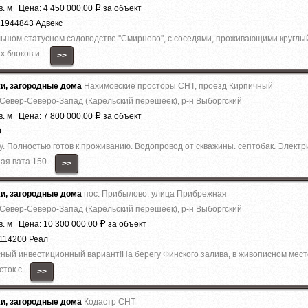
в. м Цена: 4 450 000.00
за объект
Р
11944843 Адвекс
шом статусном садоводстве ''Смирново'', с соседями, проживающими круглый
 блоков и ...
>>
жи, загородные дома
Нахимовские просторы СНТ, проезд Кирпичный
 Север-Северо-Запад (Карельский перешеек), р-н Выборгский
в. м Цена: 7 800 000.00
за объект
Р
0
 Полностью готов к проживанию. Водопровод от скважины. септобак. Электри
ая вата 150...
>>
жи, загородные дома
пос. Прибылово, улица Прибрежная
 Север-Северо-Запад (Карельский перешеек), р-н Выборгский
в. м Цена: 10 300 000.00
за объект
Р
114200 Реал
ый инвестиционный вариант!На берегу Финского залива, в живописном месте
ток с...
>>
жи, загородные дома
Кодастр СНТ