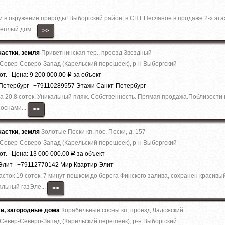
ни в окружение природы! Выборгский район, в СНТ Песчаное в продаже 2-х э
тёплый дом...
>>
астки, земля
Приветнинская тер., проезд Звездный
 Север-Северо-Запад (Карельский перешеек), р-н Выборгский
от. Цена: 9 200 000.00
за объект
Р
-Петербург +79110289557 Этажи Санкт-Петербург
ва 20,8 соток. Уникальный пляж. Собственность. Прямая продажа.Поблизост
оснами...
>>
астки, земля
Золотые Пески кп, пос. Пески, д. 157
 Север-Северо-Запад (Карельский перешеек), р-н Выборгский
от. Цена: 13 000 000.00
за объект
Р
 Элит +79112770142 Мир Квартир Элит
асток 19 соток, 7 минут пешком до берега Финского залива, сохранен красив
льный газЭле...
>>
жи, загородные дома
Корабельные сосны кп, проезд Ладожский
 Север-Северо-Запад (Карельский перешеек), р-н Выборгский