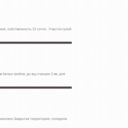
ия, собственность 15 соток . Участок сухой
 белых грибов, до жд.станции 2 км, для
нинcкое.Зaкpытая теppитория, cолиднoе