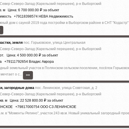
 Север-Северо-Запад (Карельский перешеек), р-н Выборгский
в. м Цена: 6 700 000.00
за объект
Р
жимость +79118398574 НЕВА Недвижимость
ный дом с сауной 2019 года постройки в Выборгском районе в СНТ ''Кодастр'
>
астки, земля
пос. Горьковское, улица Центральная
 Север-Северо-Запад (Карельский перешеек), р-н Выборгский
от. Цена: 4 500 000.00
за объект
Р
ра +79111792654 Владис Аврора
дный земельный участок в Полянском сельском поселении, посёлок Горьковс
мечтает о с...
>>
жи, загородные дома
пос. Ленинское, улица Советская, д. 2
 Север-Северо-Запад (Карельский перешеек), р-н Выборгский
кв. м Цена: 22 528 800.00
за объект
Р
НИНСКОЕ +79817000754 ООО СЗ ЛЕНИНСКОЕ
. в ''Моменты Репино'', участок 243 кв.м. Новый уникальный загородный проек