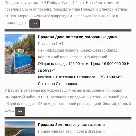
Продается участок в КП Победа Хутор 7.2 сот. Новый коттеджный
поселок в 5 мин от поселка городского типа Победа, с Электричеством
от ЛенЭнерго и Зимним водопроводом. Наслаждайтесь жизнью в
пригороде н...
>>
Продажа Дачи, коттеджи, загородные дома
Песчаное СНТ
Ленинградская область, Север-Северо-Запад
(Карельский перешеек), р-н Выборгский
Общая площадь: 195.00 кв. м Цена: 16 900 000.00
Р
за объект
Контакты: Светлана Степанцова +79816903499
Светлана Степанцова
У Вас есть отличная возможность для жизни в окружение природы!
Выборгский район, в СНТ Песчаное в продаже 2-х этажный жилой дом,
общей площадью 195 кв.м., с постоянной регистрацией. Зимний, тёплый
дом...
>>
Продажа Земельные участки, земля
Приветнинская тер., проезд Звездный