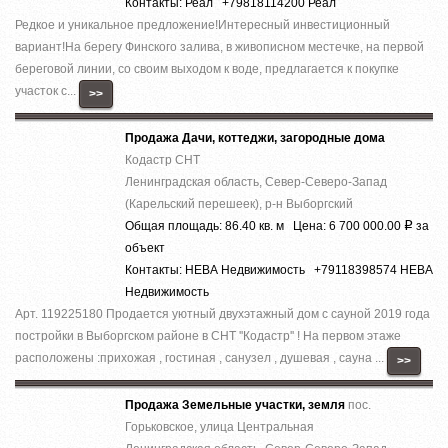
Контакты: Реал +79818114200 Реал
Редкое и уникальное предложение!Интересный инвестиционный
вариант!На берегу Финского залива, в живописном местечке, на первой
береговой линии, со своим выходом к воде, предлагается к покупке
участок с...
>>
Продажа Дачи, коттеджи, загородные дома
Кодастр СНТ
Ленинградская область, Север-Северо-Запад
(Карельский перешеек), р-н Выборгский
Общая площадь: 86.40 кв. м Цена: 6 700 000.00
за
Р
объект
Контакты: НЕВА Недвижимость +79118398574 НЕВА
Недвижимость
Арт. 119225180 Продается уютный двухэтажный дом с сауной 2019 года
постройки в Выборгском районе в СНТ ''Кодастр'' ! На первом этаже
расположены :прихожая , гостиная , санузел , душевая , сауна ...
>>
Продажа Земельные участки, земля
пос.
Горьковское, улица Центральная