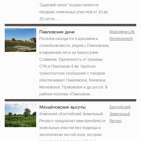
"Царский склон" осуществляется
продажа земельных участков от 10 до
20 соток....
Павловские дачи
Максимум Life
Поселок находится в красивом и
Development
спокойном месте, рядом с Павловском,
в окружении леса на берегу реки
Славянка. Удаленность от границы
СПб и Павловска 4 км. Удобное
транспортное сообщение с городом
обеспечивают Павловское, Киевское,
Московское, Пулковское и др.шоссе. В
районе поселка «Павловски...
Михайловские высоты
Балтийский
Компания «Балтийский Земельный
Земельный
Ресурс» предлагает вам приобрести
Ресурс
земельные участки без подряда в
экологически чистой зоне, которая