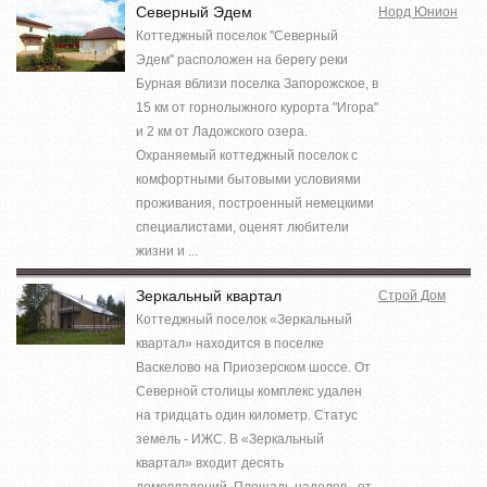
Северный Эдем
Норд Юнион
Коттеджный поселок "Северный
Эдем" расположен на берегу реки
Бурная вблизи поселка Запорожское, в
15 км от горнолыжного курорта "Игора"
и 2 км от Ладожского озера.
Охраняемый коттеджный поселок с
комфортными бытовыми условиями
проживания, построенный немецкими
специалистами, оценят любители
жизни и ...
Зеркальный квартал
Строй Дом
Коттеджный поселок «Зеркальный
квартал» находится в поселке
Васкелово на Приозерском шоссе. От
Северной столицы комплекс удален
на тридцать один километр. Статус
земель - ИЖС. В «Зеркальный
квартал» входит десять
домовладений. Площадь наделов - от