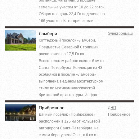
больница, магазины. В продаже
земельные участки от 10 до 22 соток.
Общая площадь 22,4 Га поделена на
166 участков. Категория земли ...
Ламбери
Электронмаш
Коттеджный поселок «Ламбери.
Предместье Северной Столицы»
расположен на 17,5 Га во
Всеволожском районе всего в 6 км от
Санкт-Петербурга. Коллекция из 43
особняков в поселке «Ламбери»
выполнена в едином архитектурном
стиле по мотивам классической
британской архитектуры. Инфра...
Прибрежное
ДНП
Дачный посёлок «Прибрежное»
Прибрежное
расположен в 125 км от кольцевой
автодороги Санкт-Петербурга, на
самом берегу реки Сясь, в 6 км от