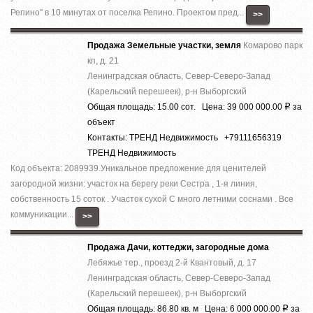
Репино'' в 10 минутах от поселка Репино. Проектом пред...
>>
Продажа Земельные участки, земля
Комарово парк
кп, д. 21
Ленинградская область, Север-Северо-Запад
(Карельский перешеек), р-н Выборгский
Общая площадь: 15.00 сот. Цена: 39 000 000.00
за
Р
объект
Контакты: ТРЕНД Недвижимость +79111656319
ТРЕНД Недвижимость
Код объекта: 2089939.Уникальное предложение для ценителей
загородной жизни: участок на берегу реки Сестра , 1-я линия,
собственность 15 соток . Участок сухой С много летними соснами . Все
коммуникации...
>>
Продажа Дачи, коттеджи, загородные дома
Лебяжье тер., проезд 2-й Квантовый, д. 17
Ленинградская область, Север-Северо-Запад
(Карельский перешеек), р-н Выборгский
Общая площадь: 86.80 кв. м Цена: 6 000 000.00
за
Р