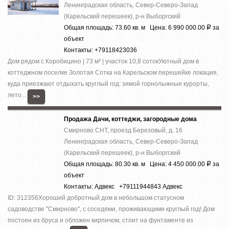
Ленинградская область, Север-Северо-Запад
(Карельский перешеек), р-н Выборгский
Общая площадь: 73.60 кв. м Цена: 6 990 000.00
за
Р
объект
Контакты: +79118423036
Дом рядом с Коробицино | 73 м² | участок 10,8 сотокУютный дом в
коттеджном поселке Золотая Сотка на Карельском перешейке локация,
куда приезжают отдыхать круглый год: зимой горнолыжные курорты,
лето...
>>
Продажа Дачи, коттеджи, загородные дома
Смирново СНТ, проезд Березовый, д. 16
Ленинградская область, Север-Северо-Запад
(Карельский перешеек), р-н Выборгский
Общая площадь: 80.30 кв. м Цена: 4 450 000.00
за
Р
объект
Контакты: Адвекс +79111944843 Адвекс
ID: 312356Хороший добротный дом в небольшом статусном
садоводстве ''Смирново'', с соседями, проживающими круглый год! Дом
постоен из бруса и обложен кирпичом, стоит на фунтаменте из