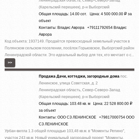
Ленинградская область, Север-Северо-Запад
(Карельский перешеек), р-н Выборгский
Общая площадь: 14.00 сот. Цена: 4 500 000.00
за
Р
объект
Контакты: Владис Аврора +79111792654 Владис
Аврора
Код объекта: 1937149. Продаётся превосходный земельный участок в
Полянском сельском поселении, посёлок Горьковское, Выборгский район
Ленинградской области. Это идеальный выбор для тех, кто мечтает о с...
>>
Продажа Дачи, коттеджи, загородные дома
пос.
Ленинское, улица Советская, д. 2
Ленинградская область, Север-Северо-Запад
(Карельский перешеек), р-н Выборгский
Общая площадь: 103.48 кв. м Цена: 22 528 800.00
Р
за объект
Контакты: ООО СЗ ЛЕНИНСКОЕ +79817000754 ООО
СЗ ЛЕНИНСКОЕ
Урбан-вилла 1.3 общей площадью 103,48 кв.м. в ''Моменты Репино'',
участок 243 кв.м. Новый уникальный загородный проект ''Моменты.