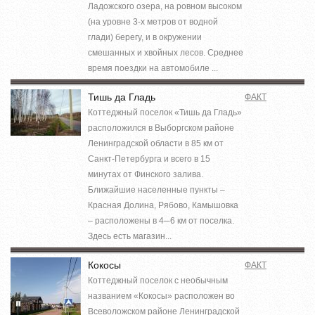
Ладожского озера, на ровном высоком
(на уровне 3-х метров от водной
глади) берегу, и в окружении
смешанных и хвойных лесов. Среднее
время поездки на автомобиле ...
Тишь да Гладь
ФАКТ
Коттеджный поселок «Тишь да Гладь»
расположился в Выборгском районе
Ленинградской области в 85 км от
Санкт-Петербурга и всего в 15
минутах от Финского залива.
Ближайшие населенные пункты –
Красная Долина, Рябово, Камышовка
– расположены в 4─6 км от поселка.
Здесь есть магазин...
Кокосы
ФАКТ
Коттеджный поселок с необычным
названием «Кокосы» расположен во
Всеволожском районе Ленинградской