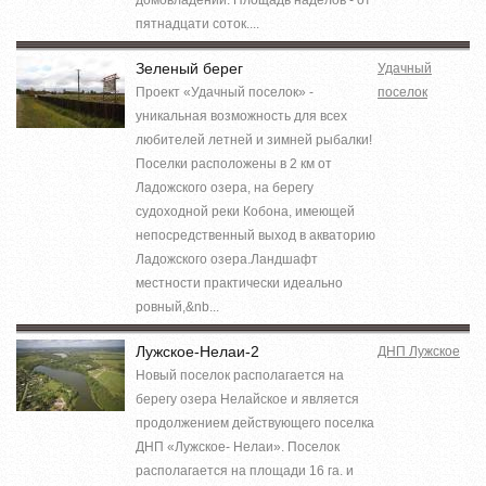
пятнадцати соток....
Зеленый берег
Удачный
Проект «Удачный поселок» -
поселок
уникальная возможность для всех
любителей летней и зимней рыбалки!
Поселки расположены в 2 км от
Ладожского озера, на берегу
судоходной реки Кобона, имеющей
непосредственный выход в акваторию
Ладожского озера.Ландшафт
местности практически идеально
ровный,&nb...
Лужское-Нелаи-2
ДНП Лужское
Новый поселок располагается на
берегу озера Нелайское и является
продолжением действующего поселка
ДНП «Лужское- Нелаи». Поселок
располагается на площади 16 га. и