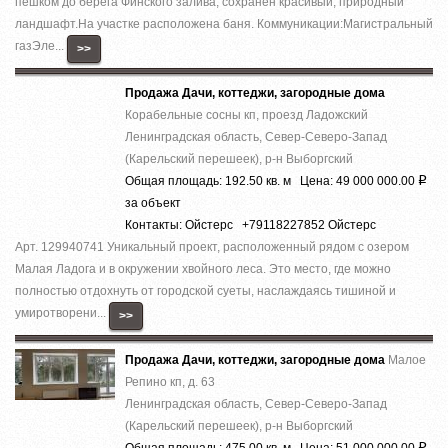
пешком до берега Финского залива, сохранен красивый, природный
ландшафт.На участке расположена баня. Коммуникации:Магистральный
газЭле...
>>
Продажа Дачи, коттеджи, загородные дома
Корабельные сосны кп, проезд Ладожский
Ленинградская область, Север-Северо-Запад
(Карельский перешеек), р-н Выборгский
Общая площадь: 192.50 кв. м Цена: 49 000 000.00
Р
за объект
Контакты: Ойстерс +79118227852 Ойстерс
Арт. 129940741 Уникальный проект, расположенный рядом с озером
Малая Ладога и в окружении хвойного леса. Это место, где можно
полностью отдохнуть от городской суеты, наслаждаясь тишиной и
умиротворени...
>>
Продажа Дачи, коттеджи, загородные дома
Малое
Репино кп, д. 63
Ленинградская область, Север-Северо-Запад
(Карельский перешеек), р-н Выборгский
Общая площадь: 475.00 кв. м Цена: 51 000 000.00
Р