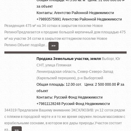
за объект
Контакты: Агентство Районной Недвижимости
+79893575991 Агентство Районной Недвижимости
Резиденция 475 м² на 34 сотках в закрытом поселке Новое
РепиноПредлагается к продаже большой кирпичный дом площадью 475
м² на участке 34 сотки в закрытом коттеджном поселке Новое
Репино.Объект подойде...
>>
Продажа Земельные участки, земля
Выборг, Юг
СНТ, улица Пляжная
Ленинградская область, Север-Северо-Запад
(Карельский перешеек), р-н Выборгский
Общая площадь: 12.00 сот. Цена: 2 500 000.00
за
Р
объект
Контакты: Русский Фонд Недвижимости
+79811128248 Русский Фонд Недвижимости
344319 Предлагаем Вашему вниманию ЭКСКЛЮЗИВ: уч 12 соток рядом
с пляжем в городской черте и в то же время окружен лесным массивом с
корабельными соснами, в котором все дары природы.Участок состоит
из...
>>