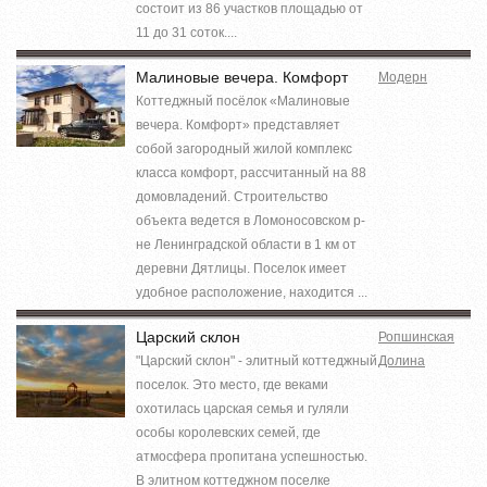
состоит из 86 участков площадью от
11 до 31 соток....
Малиновые вечера. Комфорт
Модерн
Коттеджный посёлок «Малиновые
вечера. Комфорт» представляет
собой загородный жилой комплекс
класса комфорт, рассчитанный на 88
домовладений. Строительство
объекта ведется в Ломоносовском р-
не Ленинградской области в 1 км от
деревни Дятлицы. Поселок имеет
удобное расположение, находится ...
Царский склон
Ропшинская
"Царский склон" - элитный коттеджный
Долина
поселок. Это место, где веками
охотилась царская семья и гуляли
особы королевских семей, где
атмосфера пропитана успешностью.
В элитном коттеджном поселке