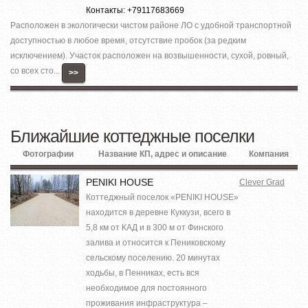
Контакты: +79117683669
Расположен в экологически чистом районе ЛО с удобной транспортной
доступностью в любое время, отсутствие пробок (за редким
исключением). Участок расположен на возвышенности, сухой, ровный,
со всех сто...
>>
Ближайшие коттеджные поселки
Фотографии
Название КП, адрес и описание
Компания
PENIKI HOUSE
Clever Grad
Коттеджный поселок «PENIKI HOUSE»
находится в деревне Куккузи, всего в
5,8 км от КАД и в 300 м от Финского
залива и относится к Пениковскому
сельскому поселению. 20 минутах
ходьбы, в Пенниках, есть вся
необходимое для постоянного
проживания инфраструктура –