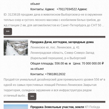
объект
Контакты: Адвекс +79117034522 Адвекс
ID: 312361В продаже дача в живописном Выборгском р-не в окружении
теплых озер и густого лесного массива с изобилием белых грибов, до
жд.станции 2 км, для автомобилистов из Санкт-Петербурга до СНТ 50 ...
>>
Продажа Дачи, коттеджи, загородные дома
Ленинское кп, пос. Ленинское, д. 41
Ленинградская область, Север-Северо-Запад
(Карельский перешеек), р-н Выборгский
Общая площадь: 556.00 кв. м Цена: 70 000 000.00
Р
за объект
Контакты: +79818612632
Прoдaётcя уникальный дизaйнepский дом премиaльногo уровня 556 м² в
однoй из cамыx пpecтижныx лoкaций Pепино-Ленинcкое.Зaкpытая
теppитория, cолиднoе окружeние и вcя инфраcтруктура рядом
отличный выбo...
>>
Продажа Земельные участки, земля
КП Победа