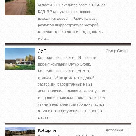
области. Он находится всего в 12 км от
КАД. В 7 минутах от «Кокосов»
находится деревня Разметелево,
развитая инфраструктура которой
включает в себя детские сады, школы,
мага...
ЛУГ
Olymp Group
Коттеджный поселок ЛУГ - новый
проект компании Olymp Group.
Коттеджный поселок ЛУГ это: -
компактный квартал коттеджной
застройки, рассчитанный на 21
домовладение- единая архитектурная
концепция в современном лаконичном
стиле и регламент застройки- участки
от 20 соток в окружении нетронутого
сосно...
Kettujarvi
Доходные