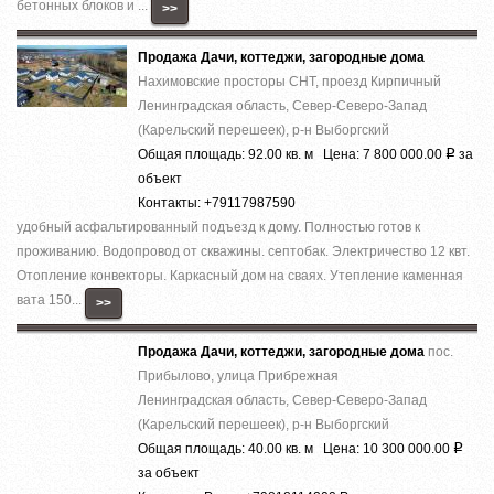
бетонных блоков и ...
>>
Продажа Дачи, коттеджи, загородные дома
Нахимовские просторы СНТ, проезд Кирпичный
Ленинградская область, Север-Северо-Запад
(Карельский перешеек), р-н Выборгский
Общая площадь: 92.00 кв. м Цена: 7 800 000.00
за
Р
объект
Контакты: +79117987590
удобный асфальтированный подъезд к дому. Полностью готов к
проживанию. Водопровод от скважины. септобак. Электричество 12 квт.
Отопление конвекторы. Каркасный дом на сваях. Утепление каменная
вата 150...
>>
Продажа Дачи, коттеджи, загородные дома
пос.
Прибылово, улица Прибрежная
Ленинградская область, Север-Северо-Запад
(Карельский перешеек), р-н Выборгский
Общая площадь: 40.00 кв. м Цена: 10 300 000.00
Р
за объект