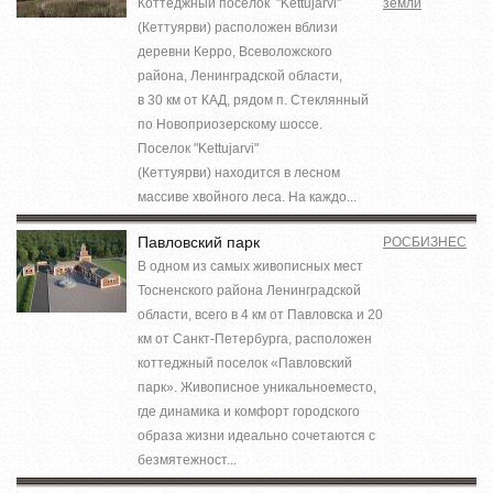
Коттеджный поселок "Kettujarvi"
земли
(Кеттуярви) расположен вблизи
деревни Керро, Всеволожского
района, Ленинградской области,
в 30 км от КАД, рядом п. Стеклянный
по Новоприозерскому шоссе.
Поселок "Kettujarvi"
(Кеттуярви) находится в лесном
массиве хвойного леса. На каждо...
Павловский парк
РОСБИЗНЕС
В одном из самых живописных мест
Тосненского района Ленинградской
области, всего в 4 км от Павловска и 20
км от Санкт-Петербурга, расположен
коттеджный поселок «Павловский
парк». Живописное уникальноеместо,
где динамика и комфорт городского
образа жизни идеально сочетаются с
безмятежност...