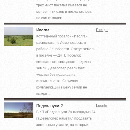
трех км от поселка имеется не
менее пяти озер и несколько рек,
но сам комплек...
Иволга
Гнездо
Коттеджный поселок «Иволга»
расположен в Ломоносовском
районе Ленобласти. Статус земель
в поселке — ДНП. Поселок
вмещает сто семьдесят наделов
земли. Девелопер реализует
участки без подряда на
строительство. Стоимость
коммуникаций в цену земли не
входит....
Подсолнухи-2
Luonto
В КП «Подсолнухи-2» площадью 24
га девелопер наметил продавать
земельные участки, на которых