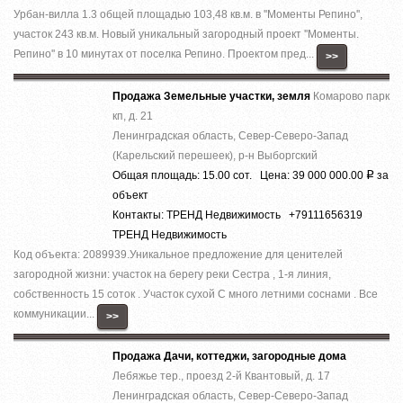
Урбан-вилла 1.3 общей площадью 103,48 кв.м. в ''Моменты Репино'',
участок 243 кв.м. Новый уникальный загородный проект ''Моменты.
Репино'' в 10 минутах от поселка Репино. Проектом пред...
>>
Продажа Земельные участки, земля
Комарово парк
кп, д. 21
Ленинградская область, Север-Северо-Запад
(Карельский перешеек), р-н Выборгский
Общая площадь: 15.00 сот. Цена: 39 000 000.00
за
Р
объект
Контакты: ТРЕНД Недвижимость +79111656319
ТРЕНД Недвижимость
Код объекта: 2089939.Уникальное предложение для ценителей
загородной жизни: участок на берегу реки Сестра , 1-я линия,
собственность 15 соток . Участок сухой С много летними соснами . Все
коммуникации...
>>
Продажа Дачи, коттеджи, загородные дома
Лебяжье тер., проезд 2-й Квантовый, д. 17
Ленинградская область, Север-Северо-Запад