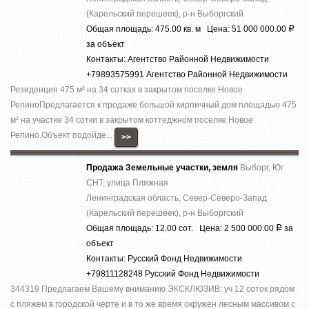
(Карельский перешеек), р-н Выборгский
Общая площадь: 475.00 кв. м Цена: 51 000 000.00
Р
за объект
Контакты: Агентство Районной Недвижимости
+79893575991 Агентство Районной Недвижимости
Резиденция 475 м² на 34 сотках в закрытом поселке Новое
РепиноПредлагается к продаже большой кирпичный дом площадью 475
м² на участке 34 сотки в закрытом коттеджном поселке Новое
Репино.Объект подойде...
>>
Продажа Земельные участки, земля
Выборг, Юг
СНТ, улица Пляжная
Ленинградская область, Север-Северо-Запад
(Карельский перешеек), р-н Выборгский
Общая площадь: 12.00 сот. Цена: 2 500 000.00
за
Р
объект
Контакты: Русский Фонд Недвижимости
+79811128248 Русский Фонд Недвижимости
344319 Предлагаем Вашему вниманию ЭКСКЛЮЗИВ: уч 12 соток рядом
с пляжем в городской черте и в то же время окружен лесным массивом с