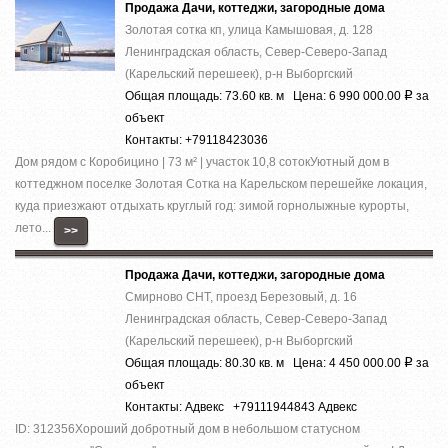
Продажа Дачи, коттеджи, загородные дома
Золотая сотка кп, улица Камышовая, д. 128
Ленинградская область, Север-Северо-Запад
(Карельский перешеек), р-н Выборгский
Общая площадь: 73.60 кв. м Цена: 6 990 000.00
за
Р
объект
Контакты: +79118423036
Дом рядом с Коробицино | 73 м² | участок 10,8 сотокУютный дом в
коттеджном поселке Золотая Сотка на Карельском перешейке локация,
куда приезжают отдыхать круглый год: зимой горнолыжные курорты,
лето...
>>
Продажа Дачи, коттеджи, загородные дома
Смирново СНТ, проезд Березовый, д. 16
Ленинградская область, Север-Северо-Запад
(Карельский перешеек), р-н Выборгский
Общая площадь: 80.30 кв. м Цена: 4 450 000.00
за
Р
объект
Контакты: Адвекс +79111944843 Адвекс
ID: 312356Хороший добротный дом в небольшом статусном