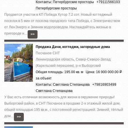
Контакты: Петербургские просторы +79111566103
Петербургские просторы
Продается участок в КП Победа Хутор 7.2 сот. Новый коттеджный
поселок в 5 мин от поселка городского типа Победа, с Электричеством
от ЛенЭнерго и Зимним водопроводом. Наслаждайтесь жизнью в
пригороде н...
>>
Продажа Дачи, коттеджи, загородные дома
Песчаное СНТ
Ленинградская область, Север-Северо-Запад
(Карельский перешеек), р-н Выборгский
Общая площадь: 195.00 кв. м Цена: 16 900 000.00
Р
за объект
Контакты: Светлана Степанцова +79816903499
Светлана Степанцова
У Вас есть отличная возможность для жизни в окружение природы!
Выборгский район, в СНТ Песчаное в продаже 2-х этажный жилой дом,
общей площадью 195 кв.м., с постоянной регистрацией. Зимний, тёплый
дом...
>>