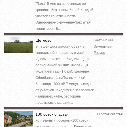
"Лада"-5 мин на велосипеде по
тропинке без автомобилей-Каждый
участок в собственности-
Однородное окружение-Закрытая
территория-Б...
Щеглово
Балтийский
В пешей доступности объекты
Земельный
социальной инфраструктуры!
Ресурс
Здесь есть все необходимое для
полноценной жизни: Школа - 1,9
кмДетский сад - 1,0 кмОтделение
Сбербанка - 1 кмПоликлиника/
больница - 800 мВ 7 минутах езды
от участков находится г Всеволожск
- заправки, кафе, рестораны,
продуктовые магазин...
100 соток счастья
100 соток счастья
Коттеджный поселок «100 соток
счастья» расположен в Кировском