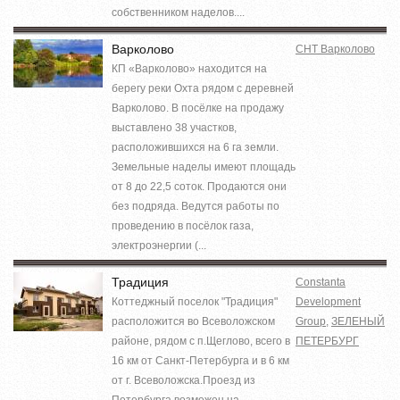
собственником наделов....
Варколово
СНТ Варколово
КП «Варколово» находится на
берегу реки Охта рядом с деревней
Варколово. В посёлке на продажу
выставлено 38 участков,
расположившихся на 6 га земли.
Земельные наделы имеют площадь
от 8 до 22,5 соток. Продаются они
без подряда. Ведутся работы по
проведению в посёлок газа,
электроэнергии (...
Традиция
Constanta
Коттеджный поселок "Традиция"
Development
расположится во Всеволожском
Group
,
ЗЕЛЕНЫЙ
районе, рядом с п.Щеглово, всего в
ПЕТЕРБУРГ
16 км от Санкт-Петербурга и в 6 км
от г. Всеволожска.Проезд из
Петербурга возможен на