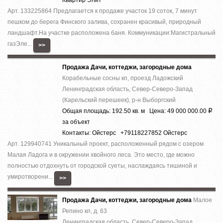
Арт. 133225864 Предлагается к продаже участок 19 соток, 7 минут
пешком до берега Финского залива, сохранен красивый, природный
ландшафт.На участке расположена баня. Коммуникации:Магистральный
газЭле...
>>
Продажа Дачи, коттеджи, загородные дома
Корабельные сосны кп, проезд Ладожский
Ленинградская область, Север-Северо-Запад
(Карельский перешеек), р-н Выборгский
Общая площадь: 192.50 кв. м Цена: 49 000 000.00
Р
за объект
Контакты: Ойстерс +79118227852 Ойстерс
Арт. 129940741 Уникальный проект, расположенный рядом с озером
Малая Ладога и в окружении хвойного леса. Это место, где можно
полностью отдохнуть от городской суеты, наслаждаясь тишиной и
умиротворени...
>>
Продажа Дачи, коттеджи, загородные дома
Малое
Репино кп, д. 63
Ленинградская область, Север-Северо-Запад