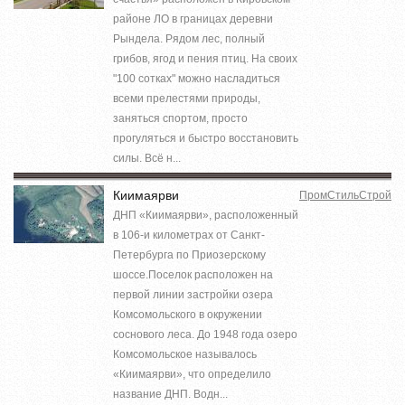
районе ЛО в границах деревни
Рындела. Рядом лес, полный
грибов, ягод и пения птиц. На своих
"100 сотках" можно насладиться
всеми прелестями природы,
заняться спортом, просто
прогуляться и быстро восстановить
силы. Всё н...
Киимаярви
ПромСтильСтрой
ДНП «Киимаярви», расположенный
в 106-и километрах от Санкт-
Петербурга по Приозерскому
шоссе.Поселок расположен на
первой линии застройки озера
Комсомольского в окружении
соснового леса. До 1948 года озеро
Комсомольское называлось
«Киимаярви», что определило
название ДНП. Водн...