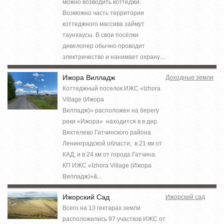
можно возводить коттеджи.
Возможно часть территории
коттеджного массива займут
таунхаусы. В свои посёлки
девелопер обычно проводит
электричество и нанимает охрану....
Ижора Вилладж
Доходные земли
Коттеджный поселок ИЖС «Izhora
Village (Ижора
Вилладж)» расположен на берегу
реки «Ижора» находится в в дер.
Вяхтелево Гатчинского района
Ленинградской области, в 21 км от
КАД, и в 24 км от города Гатчина.
КП ИЖС «Izhora Village (Ижора
Вилладж)»&...
Ижорский Сад
Ижорский сад
Всего на 13 гектарах земли
расположились 97 участков ИЖС от