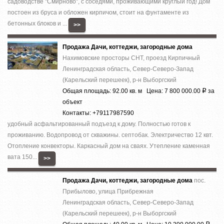
садоводстве ''Смирново'', с соседями, проживающими круглый год! Дом
постоен из бруса и обложен кирпичом, стоит на фунтаменте из
бетонных блоков и ...
>>
Продажа Дачи, коттеджи, загородные дома
Нахимовские просторы СНТ, проезд Кирпичный
Ленинградская область, Север-Северо-Запад
(Карельский перешеек), р-н Выборгский
Общая площадь: 92.00 кв. м Цена: 7 800 000.00
за
Р
объект
Контакты: +79117987590
удобный асфальтированный подъезд к дому. Полностью готов к
проживанию. Водопровод от скважины. септобак. Электричество 12 квт.
Отопление конвекторы. Каркасный дом на сваях. Утепление каменная
вата 150...
>>
Продажа Дачи, коттеджи, загородные дома
пос.
Прибылово, улица Прибрежная
Ленинградская область, Север-Северо-Запад
(Карельский перешеек), р-н Выборгский
Р