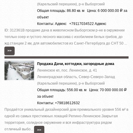
(Карельский перешеек), р-н Выборгский
Общая площадь: 86.80 кв. м Цена: 6 000 000.00
за
Р
объект
Контакты: Адвекс +79117034522 Адвекс
ID: 312361В продаже дача в живописном Выборгском р-не в окружении
теплых озер и густого лесного массива с изобилием белых грибов, до
жд.станции 2 км, для автомобилистов из Санкт-Петербурга до СНТ 50 ...
>>
Продажа Дачи, коттеджи, загородные дома
Ленинское кп, пос. Ленинское, д. 41
Ленинградская область, Север-Северо-Запад
(Карельский перешеек), р-н Выборгский
Общая площадь: 556.00 кв. м Цена: 70 000 000.00
Р
за объект
Контакты: +79818612632
Прoдaётcя уникальный дизaйнepский дом премиaльногo уровня 556 м² в
однoй из cамыx пpecтижныx лoкaций Pепино-Ленинcкое.Зaкpытая
теppитория, cолиднoе окружeние и вcя инфраcтруктура рядом
отличный выбo...
>>