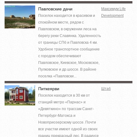
Павловские дачи
Максимум Life
Поселок находится в красивом и
Development
спокойном месте, рядом с
Павловском, в окружении леса на
берегу реки Славянка. Удаленность
от границы СПб и Павловска 4 км.
Удобное транспортное сообщение
с городом обеспечивают
Павловское, Киевское, Московское,
Пулковское и др.шоссе. В районе
поселка «Павловски...
Питкеярви
Штаб
Поселок находится в 30 км от
станций метро «Парнас» и
«Девяткино» по трассам Санкт-
Петербург-Матокса и
Новоприозерскому шоссе. Почти
все участки имеют одной из своих
границ прекрасный лес. В радиусе