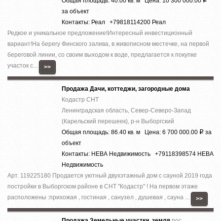
Общая площадь: 40.00 кв. м Цена: 10 300 000.00
за объект
Контакты: Реал +79818114200 Реал
Редкое и уникальное предложение!Интересный инвестиционный
вариант!На берегу Финского залива, в живописном местечке, на первой
береговой линии, со своим выходом к воде, предлагается к покупке
участок с...
>>
Продажа Дачи, коттеджи, загородные дома
Кодастр СНТ
Ленинградская область, Север-Северо-Запад
(Карельский перешеек), р-н Выборгский
Общая площадь: 86.40 кв. м Цена: 6 700 000.00
за
Р
объект
Контакты: НЕВА Недвижимость +79118398574 НЕВА
Недвижимость
Арт. 119225180 Продается уютный двухэтажный дом с сауной 2019 года
постройки в Выборгском районе в СНТ ''Кодастр'' ! На первом этаже
расположены :прихожая , гостиная , санузел , душевая , сауна ...
>>
Продажа Земельные участки, земля
пос.