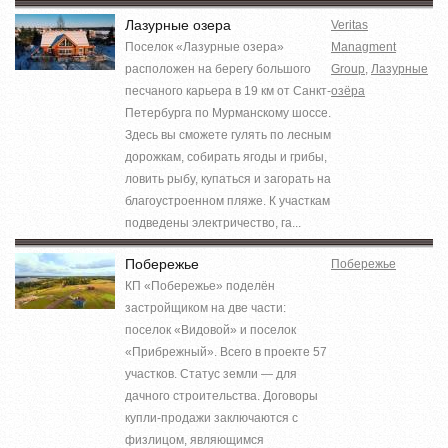
Лазурные озера
Veritas
Поселок «Лазурные озера»
Managment
расположен на берегу большого
Group
,
Лазурные
песчаного карьера в 19 км от Санкт-
озёра
Петербурга по Мурманскому шоссе.
Здесь вы сможете гулять по лесным
дорожкам, собирать ягоды и грибы,
ловить рыбу, купаться и загорать на
благоустроенном пляже. К участкам
подведены электричество, га...
Побережье
Побережье
КП «Побережье» поделён
застройщиком на две части:
поселок «Видовой» и поселок
«Прибрежный». Всего в проекте 57
участков. Статус земли — для
дачного строительства. Договоры
купли-продажи заключаются с
физлицом, являющимся