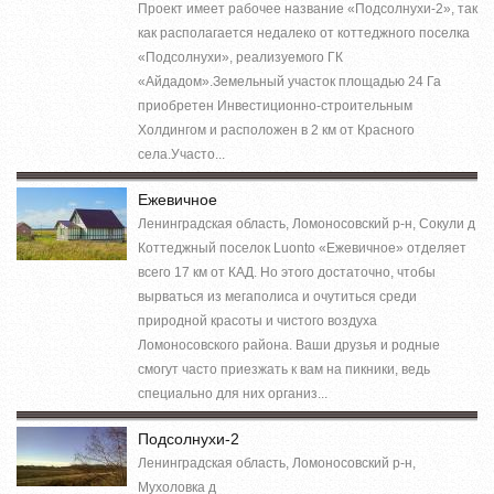
Проект имеет рабочее название «Подсолнухи-2», так
как располагается недалеко от коттеджного поселка
«Подсолнухи», реализуемого ГК
«Айдадом».Земельный участок площадью 24 Га
приобретен Инвестиционно-строительным
Холдингом и расположен в 2 км от Красного
села.Участо...
Ежевичное
Ленинградская область, Ломоносовский р-н, Сокули д
Коттеджный поселок Luonto «Ежевичное» отделяет
всего 17 км от КАД. Но этого достаточно, чтобы
вырваться из мегаполиса и очутиться среди
природной красоты и чистого воздуха
Ломоносовского района. Ваши друзья и родные
смогут часто приезжать к вам на пикники, ведь
специально для них организ...
Подсолнухи-2
Ленинградская область, Ломоносовский р-н,
Мухоловка д