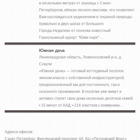
в нескольких метрах от границы с Санкт-
Петербургом, вблизи лесного массива, что позволяет
Вам наслаждаться уединением и тишиной природы
буквально в двух шагах от Большого
Города.Недалеко от поселка известный
Горнолыжный курорт "Юкки парк" -...
Южная дача
Ленинградская область, Ломоносовский р-н, д.
Сокули
«Южная дача» — готовый коттеджный посёлок
эконом-класса с собственной инфраструктурой,
предназначенный как для постоянного, так и
сезонного проживания. В посёлке уже живут и
активно строят свои дома несколько десятков семей.
• 15 минут от КАД; • 216 участков с коммуника...
Адреса офисов:
Санкт-Петербург, Финляндский проспект 4А. БЦ «Петровский Форт»