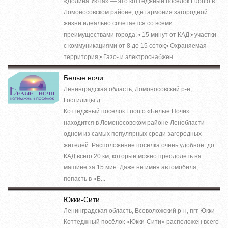
«Долина Уюта» — это коттеджный поселок Luonto в
Ломоносовском районе, где гармония загородной
жизни идеально сочетается со всеми
преимуществами города. • 15 минут от КАД;• участки
с коммуникациями от 8 до 15 соток;• Охраняемая
территория;• Газо- и электроснабжен...
Белые ночи
Ленинградская область, Ломоносовский р-н,
Гостилицы д
Коттеджный поселок Luonto «Белые Ночи»
находится в Ломоносовском районе Ленобласти –
одном из самых популярных среди загородных
жителей. Расположение поселка очень удобное: до
КАД всего 20 км, которые можно преодолеть на
машине за 15 мин. Даже не имея автомобиля,
попасть в «Б...
Юкки-Сити
Ленинградская область, Всеволожский р-н, пгт Юкки
Коттеджный посёлок «Юкки-Сити» расположен всего