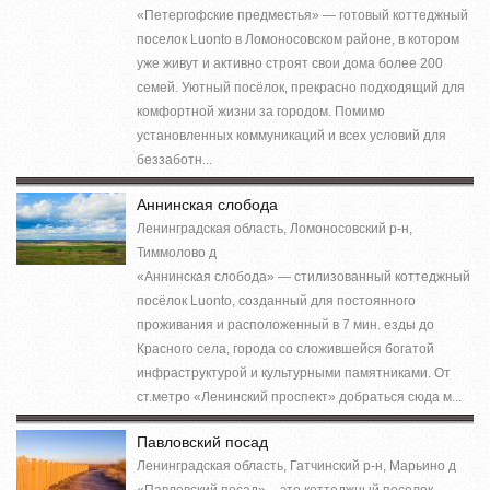
«Петергофские предместья» — готовый коттеджный
поселок Luonto в Ломоносовском районе, в котором
уже живут и активно строят свои дома более 200
семей. Уютный посёлок, прекрасно подходящий для
комфортной жизни за городом. Помимо
установленных коммуникаций и всех условий для
беззаботн...
Аннинская слобода
Ленинградская область, Ломоносовский р-н,
Тиммолово д
«Аннинская слобода» — стилизованный коттеджный
посёлок Luonto, созданный для постоянного
проживания и расположенный в 7 мин. езды до
Красного села, города со сложившейся богатой
инфраструктурой и культурными памятниками. От
ст.метро «Ленинский проспект» добраться сюда м...
Павловский посад
Ленинградская область, Гатчинский р-н, Марьино д
«Павловский посад» – это коттеджный поселок