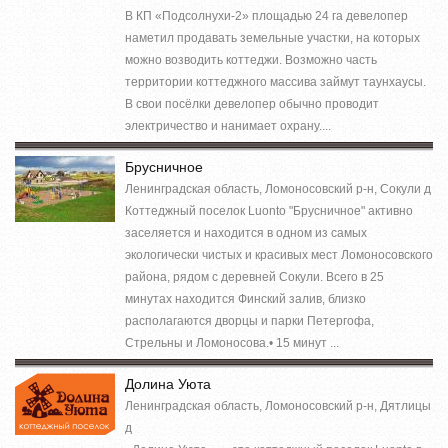
В КП «Подсолнухи-2» площадью 24 га девелопер
наметил продавать земельные участки, на которых
можно возводить коттеджи. Возможно часть
территории коттеджного массива займут таунхаусы.
В свои посёлки девелопер обычно проводит
электричество и нанимает охрану....
Брусничное
Ленинградская область, Ломоносовский р-н, Сокули д
Коттеджный поселок Luonto "Брусничное" активно
заселяется и находится в одном из самых
экологически чистых и красивых мест Ломоносовского
района, рядом с деревней Сокули. Всего в 25
минутах находится Финский залив, близко
располагаются дворцы и парки Петергофа,
Стрельны и Ломоносова.• 15 минут ...
Долина Уюта
Ленинградская область, Ломоносовский р-н, Дятлицы
д