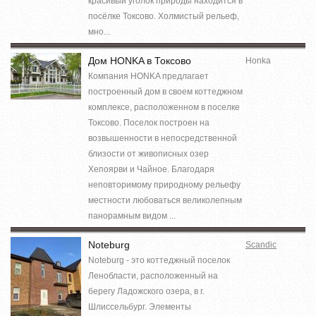
красивый уголок природы находится в
посёлке Токсово. Холмистый рельеф,
мно...
Дом HONKA в Токсово
Honka
Компания HONKA предлагает
построенный дом в своем коттеджном
комплексе, расположенном в поселке
Токсово. Поселок построен на
возвышенности в непосредственной
близости от живописных озер
Хепоярви и Чайное. Благодаря
неповторимому природному рельефу
местности любоваться великолепным
панорамным видом ...
Noteburg
Scandic
Noteburg - это коттеджный поселок
Ленобласти, расположенный на
берегу Ладожского озера, в г.
Шлиссельбург. Элементы