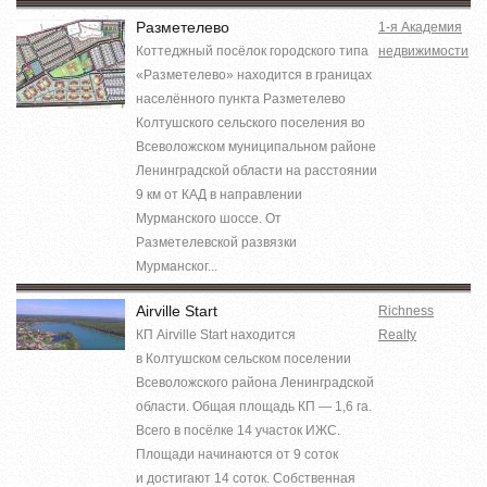
Разметелево
1-я Академия
Коттеджный посёлок городского типа
недвижимости
«Разметелево» находится в границах
населённого пункта Разметелево
Колтушского сельского поселения во
Всеволожском муниципальном районе
Ленинградской области на расстоянии
9 км от КАД в направлении
Мурманского шоссе. От
Разметелевской развязки
Мурманског...
Airville Start
Richness
КП Airville Start находится
Realty
в Колтушском сельском поселении
Всеволожского района Ленинградской
области. Общая площадь КП — 1,6 га.
Всего в посёлке 14 участок ИЖС.
Площади начинаются от 9 соток
и достигают 14 соток. Собственная