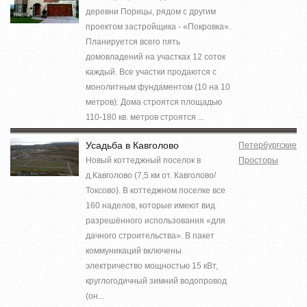
деревни Порицы, рядом с другим
проектом застройщика - «Покровка».
Планируется всего пять
домовладений на участках 12 соток
каждый. Все участки продаются с
монолитным фундаментом (10 на 10
метров). Дома строятся площадью
110-180 кв. метров строятся ...
Усадьба в Кавголово
Петербургские
Новый коттеджный поселок в
Просторы
д.Кавголово (7,5 км от. Кавголово/
Токсово). В коттеджном поселке все
160 наделов, которые имеют вид
разрешённого использования «для
дачного строительства». В пакет
коммуникаций включены
электричество мощностью 15 кВт,
круглогодичный зимний водопровод
(он...