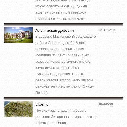
может сделать каждый. Единый
архитектурный стиль въездной
группы: контрольно-пропускн...
Альпийская деревня
IMD Group
В деревне Мистолово Всеволожского
района Ленинградской области
инвестиционно-строительная
компания "IMD Group" планирует
возведение малоэтажного жилого
комплекса комфорт класса
"Альпийская деревня".Проект
реализуется в экологически чистом
районев пяти километрах от Санкт-
Петерб...
Litorino
Леннорд
Поселок расположен на берегу
древнего Литоринового моря - отсюда
и название Litorino.