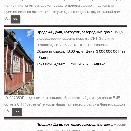
пение птиц за окном, аромат свежего дерева в доме и настоящая
русская баня во дворе. Всё это уже ждёт вас здесь! Двухэтажный дом:-
О...
>>
Продажа Дачи, коттеджи, загородные дома
Чаща
садоводческий массив, Березка СНТ, 3-я линия
Ленинградская область, Юг, р-н Гатчинский
Общая площадь: 48.00 кв. м Цена: 3 000 000.00
за
Р
объект
Контакты: Адвекс +79817020285 Адвекс
ID: 312359Предлагается к продаже бревенчатый дом с участком 5,45
соток в СНТ ''Березка'', массив Чаща Гатчинского района Ленинградской
обл.
>>
Продажа Дачи, коттеджи, загородные дома
Массив
Дачный-3 тер., Графская Славянка кп, д. 115