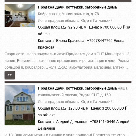
Продажа Дачи, коттеджи, загородные дома
Кобралово п, Магистраль сад, д. 78
Ленинградская область, Юг, р-н Гатчинский
Общая площадь: 92.90 кв. м Цена: 6 700 000.00
за
Р
объект
Контакты: Елена Краснова +79678447765 Елена
Краснова
Скоро лето - пора подумать о даче!Продается дом в СНТ Магистраль, 2-
линия. Возможна постоянное проживание и регистрация в доме.Рядом
большой п. Кобралово, школа, д/сад, амбулатория, магазины, аптеки,...
>>
Продажа Дачи, коттеджи, загородные дома
Чаща
садоводческий массив, Радуга СНТ, д. 169
Ленинградская область, Юг, р-н Гатчинский
Общая площадь: 123.00 кв. м Цена: 3 200 000.00
Р
за объект
Контакты: Андрей Демьянов +79819140446 Андрей
Демьянов
id:18. Ваш домик мечты в тишине и уюте природы! Представьте: утро,