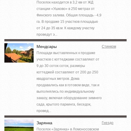
Поселок находится в 3,2 км от ЖД
станции «Ушково» в 250 метрах от
Финского залива. Общая площадь - 4,9
га. В продаже 15 участков площадью
от 24 до 35 кв.м. К каждому участку
проведут э...
Мендсары
Стинком
Площади выставленных к продаже
участков с коттеджами составляют от
9 до 30 соток соток, размеры
коттеджей составляют от 200 до 250
квадратных метров. Дома
продавались как в готовом виде, так и
выполнялись по индивидуальному
заказу, включая оборудование зимнего
сада, крытого паркинга, беседок,
провед...
Зарянка
Гнездо
Поселок «Зарянка» в Ломоносовском