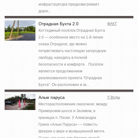
инфраструктура предусматривает
дорог...
Отрадная Бухта 2.0
ФАКТ
Коттеджный посёлок Отрадная Бухта
2.0 — особенное место на 1-й линии
озера Отрадное, где можно
почувствовать настоящую загородную
свободу, находясь в полной
безопасности и комфорте. Посёлок
является продолжением
реализованного проекта "Отрадная
Бухта". Он расположен в эк...
Алые паруса
У Воды
Месторасположение сказочное: между
Приморским шоссе и Заливом, в
границах п. Пески. У Александра
Грина «Алые Паруса» — повесть-
феерия о вере и возвышенной мечте.
О том, что чудо для близких людей