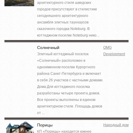
архитектурного стиля шведских
городов присутствуют в стилистике
сегодняшнего архитектурного
ансамбля элитных таунхаусов
сказочного городка Noteburg. В
коттеджном поселке Noteburg нико...
Солнечный
OMG
Элитный коттеджный поселок
Development
«Солнечный» расположен в
одноименном поселке Курортного
района Санкт-Петербурга и включает
в себя 26 участков с частными домами.
Дома:Для коттеджного поселка
разработаны четыре проекта домов.
Все проекты выполнены в едином
архитектурном стиле. Площадь домов
от ...
Порицы
Народный дом
КП «Порицы» находится южнее