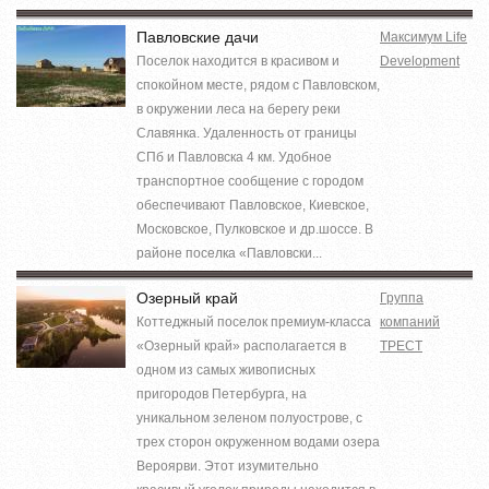
Павловские дачи
Максимум Life
Поселок находится в красивом и
Development
спокойном месте, рядом с Павловском,
в окружении леса на берегу реки
Славянка. Удаленность от границы
СПб и Павловска 4 км. Удобное
транспортное сообщение с городом
обеспечивают Павловское, Киевское,
Московское, Пулковское и др.шоссе. В
районе поселка «Павловски...
Озерный край
Группа
Коттеджный поселок премиум-класса
компаний
«Озерный край» располагается в
ТРЕСТ
одном из самых живописных
пригородов Петербурга, на
уникальном зеленом полуострове, с
трех сторон окруженном водами озера
Вероярви. Этот изумительно