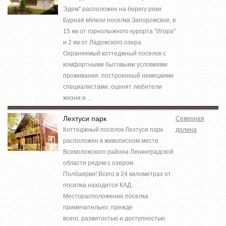
Эдем" расположен на берегу реки
Бурная вблизи поселка Запорожское, в
15 км от горнолыжного курорта "Игора"
и 2 км от Ладожского озера.
Охраняемый коттеджный поселок с
комфортными бытовыми условиями
проживания, построенный немецкими
специалистами, оценят любители
жизни и ...
Лехтуси парк
Северная
Коттеджный поселок Лехтуси парк
долина
расположен в живописном месте
Всеволожского района Ленинградской
области рядом с озером
Полбаярви! Всего в 24 километрах от
поселка находится КАД.
Месторасположение поселка
примечательно, прежде
всего, развитостью и доступностью