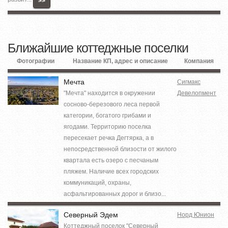
>>
Ближайшие коттеджные поселки
Фотографии
Название КП, адрес и описание
Компания
Мечта
Сигмакс
"Мечта" находится в окружении
Девелопмент
сосново-березового леса первой
категории, богатого грибами и
ягодами. Территорию поселка
пересекает речка Дегтярка, а в
непосредственной близости от жилого
квартала есть озеро с песчаным
пляжем. Наличие всех городских
коммуникаций, охраны,
асфальтированных дорог и близо...
Северный Эдем
Норд Юнион
Коттеджный поселок "Северный