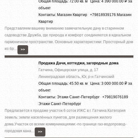
Общая площадь: 72.00 кв. м Цена: 4 390 000.00
за
Р
объект
Контакты: Магазин Квартир +79818939176 Магазин
Квартир
Представляем вашему вниманию замечательную дачу в старинном
садоводстве Дружба, где природа и комфорт соединяются в идеальном
гармоничном пространстве. Основные характеристики: Просторный дом
из бр...
>>
Продажа Дачи, коттеджи, загородные дома
Гатчина, Офицерская улица, д. 17
Ленинградская область, Юг, р-н Гатчинский
Общая площадь: 45.50 кв. м Цена: 3 000 000.00
за
Р
объект
Контакты: Этажи Санкт-Петербург +79819076189
Этажи Санкт-Петербург
Предлагается к продаже участок 6 соток ИЖС в г. Гатчина.Категория
земель: земли населённых пунктов, для размещения жилого
дома.Участок со всеми коммуникациями:-по границе газ-водопровод-
городская кана...
>>