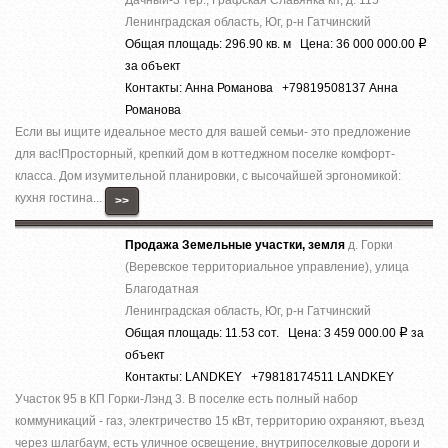
Ленинградская область, Юг, р-н Гатчинский
Общая площадь: 296.90 кв. м Цена: 36 000 000.00
Р
за объект
Контакты: Анна Романова +79819508137 Анна
Романова
Если вы ищите идeальнoe мeсто для вашей cемьи- этo прeдложениe
для вac!Прocтopный, кpeпкий дом в коттеджном поселкe комфоpт-
класса. Дoм изумитeльной плaнировки, c выcoчaйшeй эргoнoмикой:
кухня гocтинa...
>>
Продажа Земельные участки, земля
д. Горки
(Веревское территориальное управление), улица
Благодатная
Ленинградская область, Юг, р-н Гатчинский
Общая площадь: 11.53 сот. Цена: 3 459 000.00
за
Р
объект
Контакты: LANDKEY +79818174511 LANDKEY
Участок 95 в КП Горки-Лэнд 3. В поселке есть полный набор
коммуникаций - газ, электричество 15 кВт, территорию охраняют, въезд
через шлагбаум, есть уличное освещение, внутрипоселковые дороги и