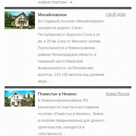
инфраструктуры - в...
Михайловское
СВОЙ ДОМ
Коттеджный поселок «Михайловское»
находится рядом с Санкт-
Петербургом от Красного Села в 14
км. и 20 км. к югу от Финского залива.
Располагается в Ломоносовском
районе Ленинградской области, в
северной части Ижорской
возвышенности, на Ропшинских
высотах, 120-130 метров над уровнем
моря....
Поместье в Низино
Новая Россия
В Ломоносовском районе ЛО
реализуются участки в коттеджном
посёлке «Поместье в Низино». Земля
в посёлке предназначена для дачного
сроительства, находится в
собствености....