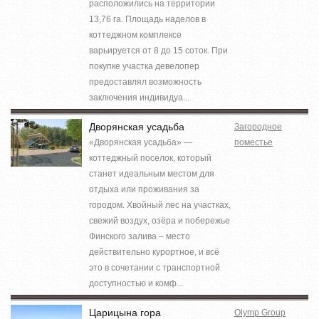
расположились на территории
13,76 га. Площадь наделов в
коттеджном комплексе
варьируется от 8 до 15 соток. При
покупке участка девелопер
предоставлял возможность
заключения индивидуа...
Дворянская усадьба
Загородное
«Дворянская усадьба» —
поместье
коттеджный поселок, который
станет идеальным местом для
отдыха или проживания за
городом. Хвойный лес на участках,
свежий воздух, озёра и побережье
Финского залива – место
действительно курортное, и всё
это в сочетании с транспортной
доступностью и комф...
Царицына гора
Olymp Group