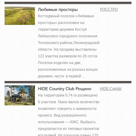
Любимые просторы
РОССТРО
Коттеджный поселок «Любимые
просторы» расположен на
территории деревни Костуя
Любанского городского поселения
Тосненского района Ленинградской
области. На продажу выставлены
122 участка размером по 20 соток.
Посёлок поделён на две,
расположенные на разных концах
деревни, части: в первой ...
HIDE Country Club Рощино
HIDE.Capital
На территории 0,74 га размещено
6 участков. Такое малое количество
позволяет говорить о камерности
проекта. Вид разрешённого
использования — ИЖС. Выбрать
предлагается из типовых проектов
коттеджей. Их площади равны 170,