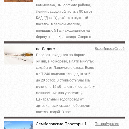
Камышевка, Выборгского района,
Ленинградской области, в 90 км от
КАД. "Дача Удача" - коттеджный
поселок в лесном массиве,
площадью 5 Га, находящийся на
берегу озера Красавица. Озеро с...
на Ладоге
ВсевИнвестСтрой
Поселок находится по Дороге
жизни, в Коккорево, в пяти минутах
ходьбы от Ладожского озера. Всего
в КП 240 наделов площадью от 6
до 20 соток. В стоимость участка
включено 15 кВт электричества (эту
мощность можно увеличить).
Центральный водопровод от
артезианских скважин обеспечит
поселок водой. В пос...
Лемболовские Просторы 1
Петербургские