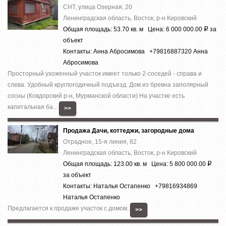
СНТ, улица Озерная, 20
Ленинградская область, Восток, р-н Кировский
Общая площадь: 53.70 кв. м Цена: 6 000 000.00
за
Р
объект
Контакты: Анна Абросимова +79816887320 Анна
Абросимова
Просторный ухоженный участок имеет только 2-соседей - справа и
слева. Удобный круглогодичный подъезд. Дом из бревна заполярный
сосны (Ковдорский р-н, Мурманской области) На участке есть
капитальная ба...
>>
Продажа Дачи, коттеджи, загородные дома
Отрадное, 15-я линия, 82
Ленинградская область, Восток, р-н Кировский
Общая площадь: 123.00 кв. м Цена: 5 800 000.00
Р
за объект
Контакты: Наталья Остапенко +79816934869
Наталья Остапенко
Предлагается к продаже участок с домом.
>>