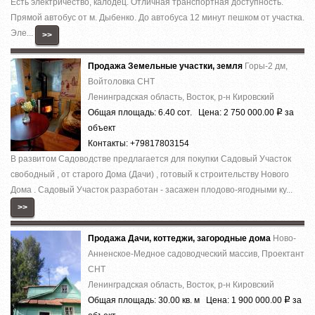
Есть электричество, калодец. Отличная транспортная доступность.
Прямой автобус от м. Дыбенко. До автобуса 12 минут пешком от участка.
Эле...
>>
Продажа Земельные участки, земля
Горы-2 дм,
Войтоловка СНТ
Ленинградская область, Восток, р-н Кировский
Общая площадь: 6.40 сот. Цена: 2 750 000.00
за
Р
объект
Контакты: +79817803154
В развитом Садоводстве предлагается для покупки Садовый Участок
свободный , от старого Дома (Дачи) , готовый к строительству Нового
Дома . Садовый Участок разработан - засажен плодово-ягодными ку...
>>
Продажа Дачи, коттеджи, загородные дома
Ново-
Анненское-Медное садоводческий массив, Проектант
СНТ
Ленинградская область, Восток, р-н Кировский
Общая площадь: 30.00 кв. м Цена: 1 900 000.00
за
Р