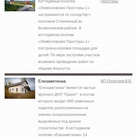
Коттеджный поселок
Просторы
«Лемболовские Просторы-1»
застраивается по соседству с
поселком Стеклянный во
Всеволожском районе. В
коттеджном поселке
«Лемболовские Просторы-1»
построена игровая площадка для
детей. По мере застройки участков
возможно проведение работ по
общему благоустр...
Елизаветинка
ИП Полетаев В.В.
"Елизаветинка" является частью
крупного ДНП "Гранит", в состав
которого входит 800 земельных
наделов, расположенных на
землях сельхозназначения,
выделенных под дачное
строительство. В коттеджном
посёлке «Елизаветинка» 14