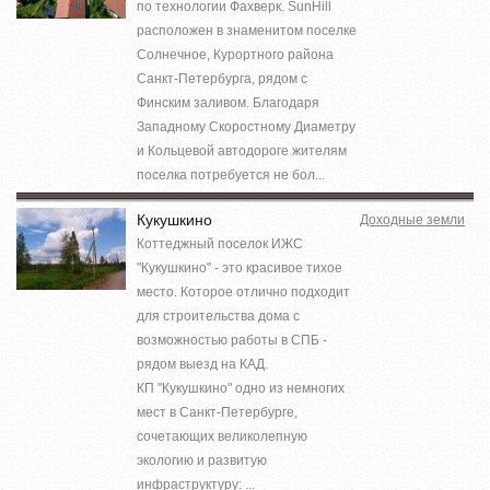
по технологии Фахверк. SunHill
расположен в знаменитом поселке
Солнечное, Курортного района
Санкт-Петербурга, рядом с
Финским заливом. Благодаря
Западному Скоростному Диаметру
и Кольцевой автодороге жителям
поселка потребуется не бол...
Кукушкино
Доходные земли
Коттеджный поселок ИЖС
"Кукушкино" - это красивое тихое
место. Которое отлично подходит
для строительства дома с
возможностью работы в СПБ -
рядом выезд на КАД.
КП "Кукушкино" одно из немногих
мест в Санкт-Петербурге,
сочетающих великолепную
экологию и развитую
инфраструктуру: ...