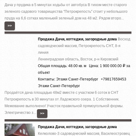
Дача у прудика в 5 минутах ходьбы от автобуса В тихом месте старого
зеленого садового товарищества ''Петрокрепость'' стоит у небольшого
пруда на 6,6 сотках маленький зеленый дом на 48 м2. Рядом второ...
>>
Продажа Дачи, коттеджи, загородные дома
Восход
садоводческий массив, Петрокрепость СНТ, 8-я
линия
Ленинградская область, Восток, р-н Кировский
Общая площадь: 48.00 кв. м Цена: 1 900 000.00
за
Р
объект
Контакты: Этажи Санкт-Петербург +79817659453
Этажи Санкт-Петербург
Продаётся дача площадью 48м2 вместе с участком 6 соток в СНТ
Петрокрепость в 30 минутах от Ладожского озера. 1 Собственник.
Межевание выполнено! Участок правильной прямоугольной формы.
Электричество з...
>>
Продажа Дачи, коттеджи, загородные дома
Келколово-3 садоводческий массив, Василеостровец