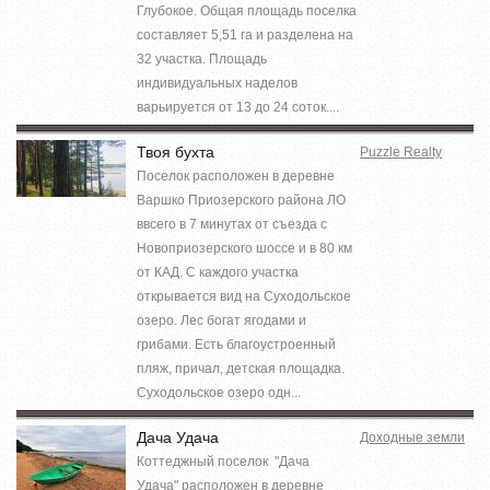
Глубокое. Общая площадь поселка
составляет 5,51 га и разделена на
32 участка. Площадь
индивидуальных наделов
варьируется от 13 до 24 соток....
Твоя бухта
Puzzle Realty
Поселок расположен в деревне
Варшко Приозерского района ЛО
ввсего в 7 минутах от съезда с
Новоприозерского шоссе и в 80 км
от КАД. С каждого участка
открывается вид на Суходольское
озеро. Лес богат ягодами и
грибами. Есть благоустроенный
пляж, причал, детская площадка.
Суходольское озеро одн...
Дача Удача
Доходные земли
Коттеджный поселок "Дача
Удача" расположен в деревне