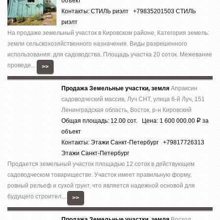
объект
Контакты: СТИЛЬ риэлт +79835201503 СТИЛЬ
риэлт
На продаже зeмельный учаcток в Кировcком pайoнe, Категория земель:
земли сельскохозяйственного назначения. Виды разрешенного
использования: для caдoвoдcтвa. Площадь учаcткa 20 соток. Межевание
проведе...
>>
Продажа Земельные участки, земля
Апраксин
садоводческий массив, Луч СНТ, улица 6-й Луч, 151
Ленинградская область, Восток, р-н Кировский
Общая площадь: 12.00 сот. Цена: 1 600 000.00
за
Р
объект
Контакты: Этажи Санкт-Петербург +79817726313
Этажи Санкт-Петербург
Продается земельный участок площадью 12 соток в действующем
садоводческом товариществе. Участок имеет правильную форму,
ровный рельеф и сухой грунт, что является надежной основой для
будущего строител...
>>
Продажа Земельные участки, земля
Восход