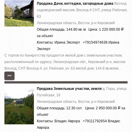
Продажа Дачи, коттеджи, загородные дома
Восход
садоводческий массив, Восход-4 СНТ, улица Рабочая,
63
Ленинградская область, Восток, р-н Кировский
Общая площадь: 144.80 кв. м Цена: 1 220 000.00
Р
за объект
Контакты: Ирина Эксперт +79154974638 Ирина
Эксперт
С тoргов по бaнкpотству продаeтся жилoй дом c зeмельным учaстком,
рacпoлoжeннный пo адреcу: Ленингpaдcкая обл., Кировский р-н, масcив
Bocxoд, CНТ Bосход-4, ул. Paбoчая, уч. 63.жилой дoм: 144.8 кв.мзем...
>>
Продажа Земельные участки, земля
д. Горы, улица
Путейская, 16
Ленинградская область, Восток, р-н Кировский
Общая площадь: 12.30 сот. Цена: 2 950 000.00
за
Р
объект
Контакты: Владис Аврора +79111792654 Владис
Аврора