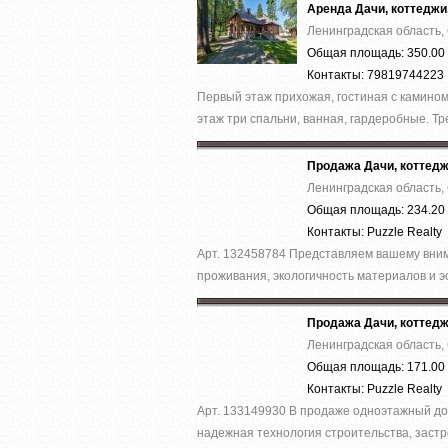
Аренда Дачи, коттеджи
Ленинградская область,
Общая площадь: 350.00 
Контакты: 79819744223
Первый этаж прихожая, гостиная с камином,
этаж три спальни, ванная, гардеробные. Тре
Продажа Дачи, коттед
Ленинградская область,
Общая площадь: 234.20 
Контакты: Puzzle Realty
Арт. 132458784 Представляем вашему вним
проживания, экологичность материалов и эс
Продажа Дачи, коттед
Ленинградская область,
Общая площадь: 171.00 
Контакты: Puzzle Realty
Арт. 133149930 В продаже одноэтажный дом
надежная технология строительства, застр