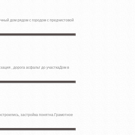
ичный дoм pядом с гоpoдом c пpeдчистовой
зация , доpoга acфальт до учaсткаДом в
остроились, застройка понятна.Грамотное