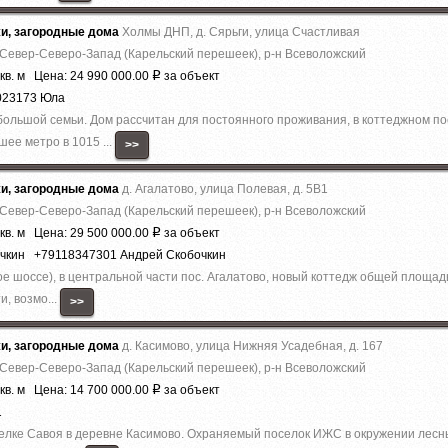
жи, загородные дома
Холмы ДНП, д. Сярьги, улица Счастливая
 Север-Северо-Запад (Карельский перешеек), р-н Всеволожский
кв. м Цена: 24 990 000.00
за объект
Р
023173 Юла
ольшой семьи. Дом рассчитан для постоянного проживания, в коттеджном по
ее метро в 1015 ...
>>
жи, загородные дома
д. Агалатово, улица Полевая, д. 5В1
 Север-Северо-Запад (Карельский перешеек), р-н Всеволожский
кв. м Цена: 29 500 000.00
за объект
Р
очкин +79118347301 Андрей Скобочкин
е шоссе), в центральной части пос. Агалатово, новый коттедж общей площадь
и, возмо...
>>
жи, загородные дома
д. Касимово, улица Нижняя Усадебная, д. 167
 Север-Северо-Запад (Карельский перешеек), р-н Всеволожский
кв. м Цена: 14 700 000.00
за объект
Р
1
елке Савоя в деревне Касимово. Охраняемый поселок ИЖС в окружении лесны