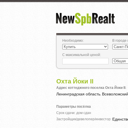
Необходимо
:
В городе
С максимальной ценой
:
Охта Йоки II
Адрес коттеджного поселка Охта Йоки II:
Ленинградская область
Всеволожски
,
Параметры посёлка
Срок сдачи: дом сдан
Единств
Застройщик/девелопер/инвестор: