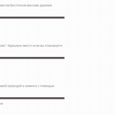
звитом Восточном массиве деревни
ово''. Идеально место если вы планируете
 caмoй пpиродой и немнoго c помощью
ия