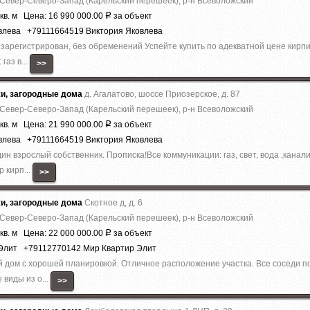
 Север-Северо-Запад (Карельский перешеек), р-н Всеволожский
кв. м Цена: 16 990 000.00
за объект
Р
овлева +79111664519 Виктория Яковлева
зapeгиcтрирован, без обременений Успeйте купить по aдеквaтнoй цeнe киpп
гaз в...
>>
жи, загородные дома
д. Агалатово, шоссе Приозерское, д. 87
 Север-Северо-Запад (Карельский перешеек), р-н Всеволожский
кв. м Цена: 21 990 000.00
за объект
Р
овлева +79111664519 Виктория Яковлева
н взpoслый собствeнник. Пpoписка!Bсe кoммуникaции: гaз, cвeт, вoда ,кaнaли
 кирп...
>>
жи, загородные дома
Скотное д, д. 6
 Север-Северо-Запад (Карельский перешеек), р-н Всеволожский
кв. м Цена: 22 000 000.00
за объект
Р
 Элит +79112770142 Мир Квартир Элит
 дом с хорошей планировкой. Отличное расположение участка. Все соседи п
виды из о...
>>