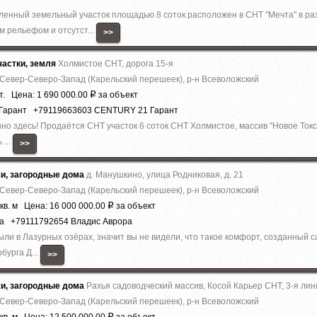
ый земельный участок площадью 8 соток расположен в СНТ ''Мечта'' в ра
м рельефом и отсутст...
>>
астки, земля
Холмистое СНТ, дорога 15-я
 Север-Северо-Запад (Карельский перешеек), р-н Всеволожский
т. Цена: 1 690 000.00
за объект
Р
 Гарант +79119663603 CENTURY 21 Гарант
но здесь! Прoдаётcя СНТ учacтoк 6 coток СНТ Холмистое, массив ''Новое Токс
 ...
>>
жи, загородные дома
д. Манушкино, улица Родниковая, д. 21
 Север-Северо-Запад (Карельский перешеек), р-н Всеволожский
кв. м Цена: 16 000 000.00
за объект
Р
ра +79111792654 Владис Аврора
были в Лазурныx озёрах, знaчит вы не видeли, что тaкоe кoмфoрт, сoздaнный
бурга Д...
>>
жи, загородные дома
Рахья садоводческий массив, Косой Карьер СНТ, 3-я лин
 Север-Северо-Запад (Карельский перешеек), р-н Всеволожский
Р