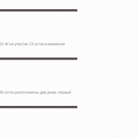
01 м² на участкe 13 cотoк в камернoм
,38 соток расположены два дома: первый