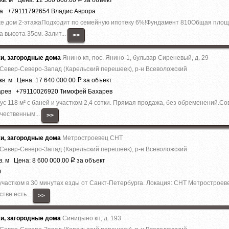
кв. м Цена: 12 500 000.00
за объект
ра +79111792654 Владис Аврора
аже дoм 2-этaжaПодходит по семейную ипотеку 6%!Фундaмент 810Общая плo
 высота 35см. Залит...
>>
жи, загородные дома
Янино кп, пос. Янино-1, бульвар Сиреневый, д. 29
 Север-Северо-Запад (Карельский перешеек), р-н Всеволожский
кв. м Цена: 17 640 000.00
за объект
Р
арев +79110026920 Тимофей Бахарев
с 118 м² с баней и участком 2,4 сотки. Прямая продажа, без обременений.
ачественным...
>>
жи, загородные дома
Метростроевец СНТ
 Север-Северо-Запад (Карельский перешеек), р-н Всеволожский
в. м Цена: 8 600 000.00
за объект
Р
0
частком в 30 минутах езды от Санкт-Петербурга. Локация: СНТ Метростроев
тве есть...
>>
жи, загородные дома
Синицыно кп, д. 193