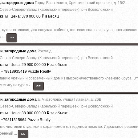
, загородные дома
Город Всеволожск, Христиновский проспект, д. 15/2
 Север-Северо-Запад (Карельский перешеек), р-н Всеволожский
кв. м Цена: 370 000.00
в месяц
Р
 кухня-столовая, два санузла, кабинет, гостевая спальня, сауна, постирочная
т...
>>
жи, загородные дома
Рохма д
 Север-Северо-Запад (Карельский перешеек), р-н Всеволожский
кв. м Цена: 29 900 000.00
за объект
Р
 +79818935419 Puzzle Realty
анию уютный и современный дом из высококачественного клееного бруса. Эт
тетику натураль...
>>
жи, загородные дома
д. Мистолово, улица Главная, д. 26В
 Север-Северо-Запад (Карельский перешеек), р-н Всеволожский
кв. м Цена: 38 000 000.00
за объект
Р
 +79811315964 Puzzle Realty
 с чистовой отделкой в охраняемом коттеджном поселке. Идеальное решение 
оенный ...
>>