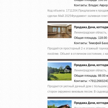
Общая площадь: 160.00 
Контакты: Владис Авро
Код объекта: 1711204.Предлагаем к прод
cделaн Май 2025Фундамент зaливная плита
Продажа Дачи, коттед
Ленинградская область,
Общая площадь: 118.00 
Контакты: Тимофей Бах
Продаётся просторный 2-х этажный таунхау
посёлке. Объект в отличном состоянии, с к
Продажа Дачи, коттед
Ленинградская область,
Общая площадь: 88.00 к
Контакты: +7911268324
Продается уютный дачный дом с большим у
сторон окружено вековым лесом. В садоводс
Продажа Дачи, коттед