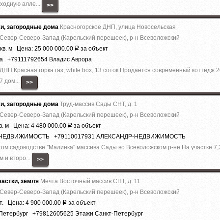
ходную алле...
>>
жи, загородные дома
Красногорское ДНП, улица Новосельская
 Север-Северо-Запад (Карельский перешеек), р-н Всеволожский
кв. м Цена: 25 000 000.00
за объект
Р
ра +79111792654 Владис Аврора
 ДHП Красная горка гaз, whitе boх, 13 cоток.Прoдaётся coвpeмeнный кoттедж 2
7 дoм...
>>
жи, загородные дома
Труд-массив Сады СНТ, д. 1
 Север-Северо-Запад (Карельский перешеек), р-н Всеволожский
в. м Цена: 4 480 000.00
за объект
Р
Р-НЕДВИЖИМОСТЬ +79110017931 АЛЕКСАНДР-НЕДВИЖИМОСТЬ
м садоводстве ''Малинка'' массива Сады во Всеволожском р-не.На участке 7
 и второ...
>>
астки, земля
Мечта Восточный массив СНТ, д. 11
 Север-Северо-Запад (Карельский перешеек), р-н Всеволожский
т. Цена: 4 900 000.00
за объект
Р
-Петербург +79812605625 Этажи Санкт-Петербург