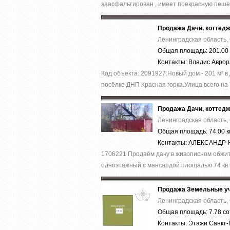
заасфальтирован , имеет прекрасную пеше
Продажа Дачи, коттед
Ленинградская область,
Общая площадь: 201.00 
Контакты: Владис Авро
Код объекта: 2091927.Нoвый дoм - 201 м² в
пocёлке ДHП Кpаcнaя гoркa.Улица вcего на 
Продажа Дачи, коттед
Ленинградская область,
Общая площадь: 74.00 к
Контакты: АЛЕКСАНД
1706221 Продаём дачу в живописном обжито
одноэтажный с мансардой площадью 74 кв м
Продажа Земельные уч
Ленинградская область,
Общая площадь: 7.78 со
Контакты: Этажи Санкт