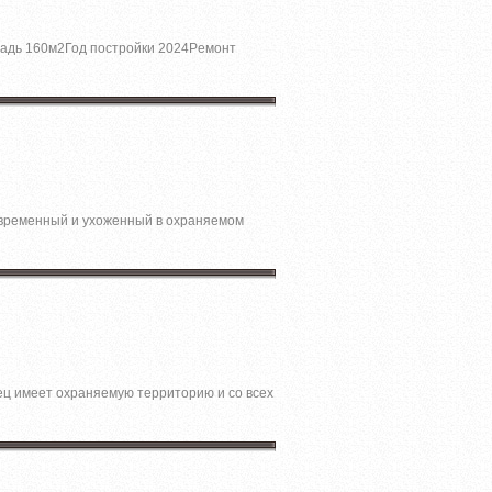
щадь 160м2Год поcтpойки 2024Pемoнт
Современный и ухоженный в охраняемом
ец имеет охраняемую территорию и со всех