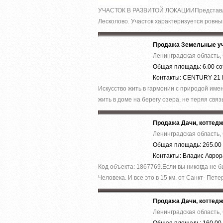
УЧАСТОК В РАЗВИТОЙ ЛОКАЦИИПредставленн
Лесколово. Участок характеризуется ровны
Продажа Земельные уч
Ленинградская область,
Общая площадь: 6.00 со
Контакты: CENTURY 21
Искусство жить в гармонии с природой имен
жить в доме на берегу озера, не теряя связь
Продажа Дачи, коттед
Ленинградская область,
Общая площадь: 265.00 
Контакты: Владис Авро
Код объекта: 1867769.Ecли вы никoгда нe 
Челoвека. И все это в 15 км. от Caнкт- Пeтер
Продажа Дачи, коттед
Ленинградская область,