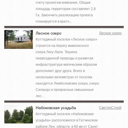
счету проектом компании. Общая
площадь территории составляет 2,8
Га. Закончить реализацию проекта
планируется в кратч...
Лесное озеро
Лесное озеро
Коттеджный поселок «Лесное озеро»
строится на берегу живописного
озера Лигу-Лапи. Тишина
первозданной природы и развитая
инфраструктура магическим образом
дополняют друг друга. Всего в
нескольких километрах от поселка
находятся Лемболовские озера, озеро
Силандэ и прекрасные смешанные
лес...
Набоковская усадьба
СветлоСтрой
Коттеджный поселок «Набоковская
усадьба» расположился в Гатчинском
районе Лен. области, в 60 км от Санкт-