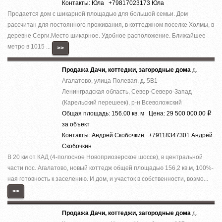
Контакты: Юла +79817023173 Юла
Продается дом с шикарной площадью для большой семьи. Дом
рассчитан для постоянного проживания, в коттеджном поселке Холмы, в
деревне Серги.Место шикарное. Удобное расположение. Ближайшее
метро в 1015 ...
>>
Продажа Дачи, коттеджи, загородные дома
д.
Агалатово, улица Полевая, д. 5В1
Ленинградская область, Север-Северо-Запад
(Карельский перешеек), р-н Всеволожский
Общая площадь: 156.00 кв. м Цена: 29 500 000.00
Р
за объект
Контакты: Андрей Скобочкин +79118347301 Андрей
Скобочкин
В 20 км от КАД (4-полосное Новоприозерское шоссе), в центральной
части пос. Агалатово, новый коттедж общей площадью 156,2 кв.м, 100%-
ная готовность к заселению. И дом, и участок в собственности, возмо...
>>
Продажа Дачи, коттеджи, загородные дома
д.