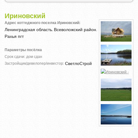
Ириновский
Адрес коттеджного поселка Ириновский:
Ленинградская область
Всеволожский район
,
,
Рахья пгт
Параметры посёлка
Срок сдачи: дом сдан
СветлоСтрой
Застройщик/девелопер/инвестор: