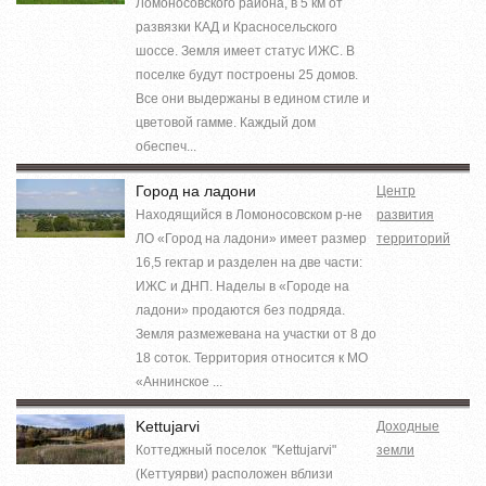
Ломоносовского района, в 5 км от
развязки КАД и Красносельского
шоссе. Земля имеет статус ИЖС. В
поселке будут построены 25 домов.
Все они выдержаны в едином стиле и
цветовой гамме. Каждый дом
обеспеч...
Город на ладони
Центр
Находящийся в Ломоносовском р-не
развития
ЛО «Город на ладони» имеет размер
территорий
16,5 гектар и разделен на две части:
ИЖС и ДНП. Наделы в «Городе на
ладони» продаются без подряда.
Земля размежевана на участки от 8 до
18 соток. Территория относится к МО
«Аннинское ...
Kettujarvi
Доходные
Коттеджный поселок "Kettujarvi"
земли
(Кеттуярви) расположен вблизи