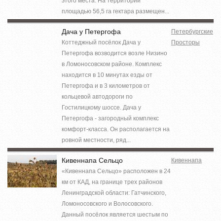
этого места. На территории
площадью 56,5 га гектара размещен...
Дача у Петергофа
Петербургские
Коттеджный посёлок Дача у
Просторы
Петергофа возводится возле Низино
в Ломоносовском районе. Комплекс
находится в 10 минутах езды от
Петергофа и в 3 километров от
кольцевой автодороги по
Гостилицкому шоссе. Дача у
Петергофа - загородный комплекс
комфорт-класса. Он располагается на
ровной местности, ряд...
Кивеннапа Сельцо
Кивеннапа
«Кивеннапа Сельцо» расположен в 24
км от КАД, на границе трех районов
Ленинградской области: Гатчинского,
Ломоносовского и Волосовского.
Данный посёлок является шестым по