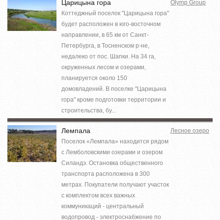
Царицына гора
Olymp Group
Коттеджный поселок "Царицына гора"
будет расположен в юго-восточном
направлении, в 65 км от Санкт-
Петербурга, в Тосненском р-не,
недалеко от пос. Шапки. На 34 га,
окруженных лесом и озерами,
планируется около 150
домовладений. В поселке "Царицына
гора" кроме подготовки территории и
строительства, бу...
Лемпала
Лесное озеро
Поселок «Лемпала» находится рядом
с Лемболовскими озерами и озером
Силандэ. Остановка общественного
транспорта расположена в 300
метрах. Покупатели получают участок
с комплектом всех важных
коммуникаций - центральный
водопровод - электроснабжение по