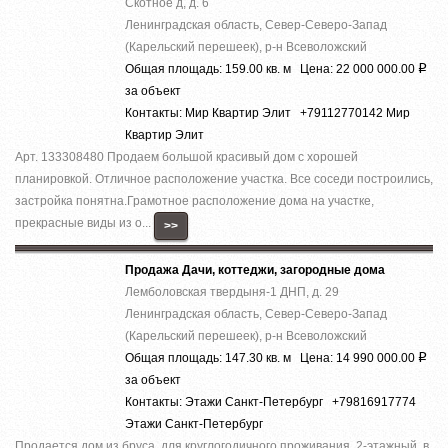
Скотное д, д. 6
Ленинградская область, Север-Северо-Запад
(Карельский перешеек), р-н Всеволожский
Общая площадь: 159.00 кв. м Цена: 22 000 000.00
Р
за объект
Контакты: Мир Квартир Элит +79112770142 Мир
Квартир Элит
Арт. 133308480 Продаем большой красивый дом с хорошей
планировкой. Отличное расположение участка. Все соседи построились,
застройка понятна.Грамотное расположение дома на участке,
прекрасные виды из о...
>>
Продажа Дачи, коттеджи, загородные дома
Лемболовская твердыня-1 ДНП, д. 29
Ленинградская область, Север-Северо-Запад
(Карельский перешеек), р-н Всеволожский
Общая площадь: 147.30 кв. м Цена: 14 990 000.00
Р
за объект
Контакты: Этажи Санкт-Петербург +79816917774
Этажи Санкт-Петербург
Продается дом из бруса, для круглогодичного проживания, 2-этажный, в