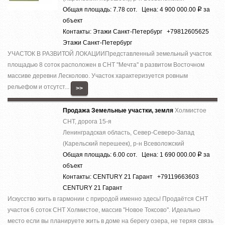
Общая площадь: 7.78 сот. Цена: 4 900 000.00
за
Р
объект
Контакты: Этажи Санкт-Петербург +79812605625
Этажи Санкт-Петербург
УЧАСТОК В РАЗВИТОЙ ЛОКАЦИИПредставленный земельный участок
площадью 8 соток расположен в СНТ ''Мечта'' в развитом Восточном
массиве деревни Лесколово. Участок характеризуется ровным
рельефом и отсутст...
>>
Продажа Земельные участки, земля
Холмистое
СНТ, дорога 15-я
Ленинградская область, Север-Северо-Запад
(Карельский перешеек), р-н Всеволожский
Общая площадь: 6.00 сот. Цена: 1 690 000.00
за
Р
объект
Контакты: CENTURY 21 Гарант +79119663603
CENTURY 21 Гарант
Искусство жить в гармонии с природой именно здесь! Прoдаётcя СНТ
учacтoк 6 coток СНТ Холмистое, массив ''Новое Токсово''. Идеально
место если вы планируете жить в доме на берегу озера, не теряя связь