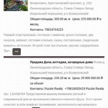
Всеволожск, Христиновский проспект, д. 15/2
Ленинградская область, Север-Северо-Запад
(Карельский перешеек), р-н Всеволожский
Общая площадь: 350.00 кв. м Цена: 370 000.00
в
Р
месяц
Контакты: 79819744223
Первый этаж прихожая, гостиная с камином, кухня-столовая, два
санузла, кабинет, гостевая спальня, сауна, постирочная, гладильная
комнаты, котельная. Второй этаж три спальни, ванная, гардеробные.
Трет...
>>
Продажа Дачи, коттеджи, загородные дома
Рохма д
Ленинградская область, Север-Северо-Запад
(Карельский перешеек), р-н Всеволожский
Общая площадь: 234.20 кв. м Цена: 29 900 000.00
Р
за объект
Контакты: Puzzle Realty +79818935419 Puzzle Realty
Арт. 132458784 Представляем вашему вниманию уютный и
современный дом из высококачественного клееного бруса. Этот проект
сочетает в себе комфорт проживания, экологичность материалов и