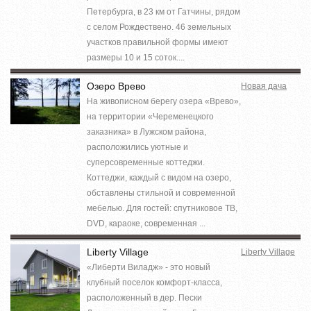
Петербурга, в 23 км от Гатчины, рядом
с селом Рождествено. 46 земельных
участков правильной формы имеют
размеры 10 и 15 соток....
Озеро Врево
Новая дача
На живописном берегу озера «Врево»,
на территории «Череменецкого
заказника» в Лужском района,
расположились уютные и
суперсовременные коттеджи.
Коттеджи, каждый с видом на озеро,
обставлены стильной и современной
мебелью. Для гостей: спутниковое ТВ,
DVD, караоке, современная ...
Liberty Village
Liberty Village
«Либерти Виладж» - это новый
клубный поселок комфорт-класса,
расположенный в дер. Пески