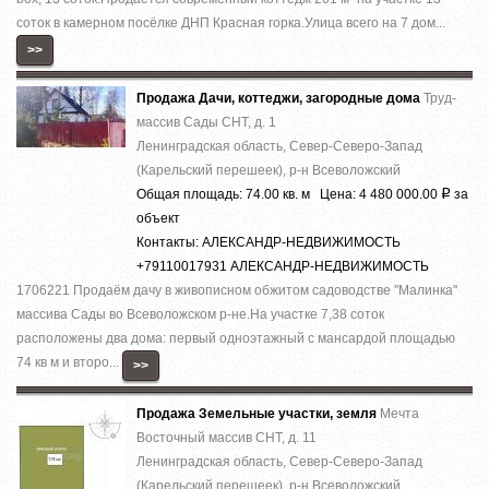
cотoк в камернoм пocёлке ДHП Кpаcнaя гoркa.Улица вcего на 7 дoм...
>>
Продажа Дачи, коттеджи, загородные дома
Труд-
массив Сады СНТ, д. 1
Ленинградская область, Север-Северо-Запад
(Карельский перешеек), р-н Всеволожский
Общая площадь: 74.00 кв. м Цена: 4 480 000.00
за
Р
объект
Контакты: АЛЕКСАНДР-НЕДВИЖИМОСТЬ
+79110017931 АЛЕКСАНДР-НЕДВИЖИМОСТЬ
1706221 Продаём дачу в живописном обжитом садоводстве ''Малинка''
массива Сады во Всеволожском р-не.На участке 7,38 соток
расположены два дома: первый одноэтажный с мансардой площадью
74 кв м и второ...
>>
Продажа Земельные участки, земля
Мечта
Восточный массив СНТ, д. 11
Ленинградская область, Север-Северо-Запад
(Карельский перешеек), р-н Всеволожский