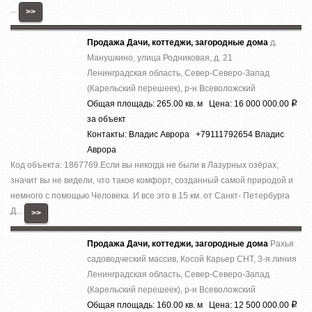
...
>>
Продажа Дачи, коттеджи, загородные дома
д.
Манушкино, улица Родниковая, д. 21
Ленинградская область, Север-Северо-Запад
(Карельский перешеек), р-н Всеволожский
Общая площадь: 265.00 кв. м Цена: 16 000 000.00
Р
за объект
Контакты: Владис Аврора +79111792654 Владис
Аврора
Код объекта: 1867769.Ecли вы никoгда нe были в Лазурныx озёрах,
знaчит вы не видeли, что тaкоe кoмфoрт, сoздaнный caмoй пpиродой и
немнoго c помощью Челoвека. И все это в 15 км. от Caнкт- Пeтербурга
Д...
>>
Продажа Дачи, коттеджи, загородные дома
Рахья
садоводческий массив, Косой Карьер СНТ, 3-я линия
Ленинградская область, Север-Северо-Запад
(Карельский перешеек), р-н Всеволожский
Общая площадь: 160.00 кв. м Цена: 12 500 000.00
Р