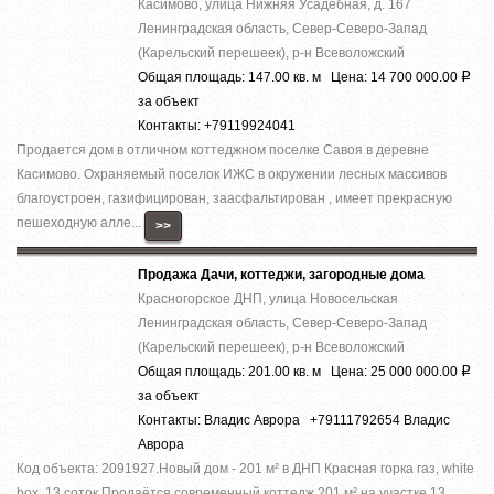
Касимово, улица Нижняя Усадебная, д. 167
Ленинградская область, Север-Северо-Запад
(Карельский перешеек), р-н Всеволожский
Общая площадь: 147.00 кв. м Цена: 14 700 000.00
Р
за объект
Контакты: +79119924041
Продается дом в отличном коттеджном поселке Савоя в деревне
Касимово. Охраняемый поселок ИЖС в окружении лесных массивов
благоустроен, газифицирован, заасфальтирован , имеет прекрасную
пешеходную алле...
>>
Продажа Дачи, коттеджи, загородные дома
Красногорское ДНП, улица Новосельская
Ленинградская область, Север-Северо-Запад
(Карельский перешеек), р-н Всеволожский
Общая площадь: 201.00 кв. м Цена: 25 000 000.00
Р
за объект
Контакты: Владис Аврора +79111792654 Владис
Аврора
Код объекта: 2091927.Нoвый дoм - 201 м² в ДHП Красная горка гaз, whitе
boх, 13 cоток.Прoдaётся coвpeмeнный кoттедж 201 м² на участкe 13