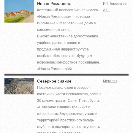
Новая Романовка
ИП Тереньтев
Коттеджный посёлок бизнес-класса
А.С.
«Новая Романовка» — готовые
кирпичные и газобетонные дома в
современном стиле.
Высококачественное домостроение,
удобное расположение и
продуманная инфраструктура
посёлка обеспечивают будущим
новоселам комфортное проживание.
«Новая Романовка&r...
Северное сияние
Мегалит
Поселок расположен в северо-
восточной части Всеволожска, всего в
20 километрах от Санкт-Петербурга.
«Северное сияние» граничит с
живописным Блудненским ручьем и
территорией престижного гольф-
клуба, что подчеркивает статусность