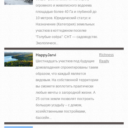
огромного и живописного водоема
площадью более 40 Га и глубиной до
10 метров. Юридический статус и
Назначение (Категория) земельных
участков в коттеджном поселке
“Голубые озёра”: СНТ — садоводство.
Экологическ...
HappyJarvi
Richness
Шестнадцать участков под будущие
Realty
домовладения спроектированы таким
образом, что каждый является
видовым. На собственной территории
вы сможете воплотить практически
любые мечты о загородной жизни. А
25 соток земли позволят построить
большую усадьбу – с домом,
хозяйственными постройками,
бассейн...