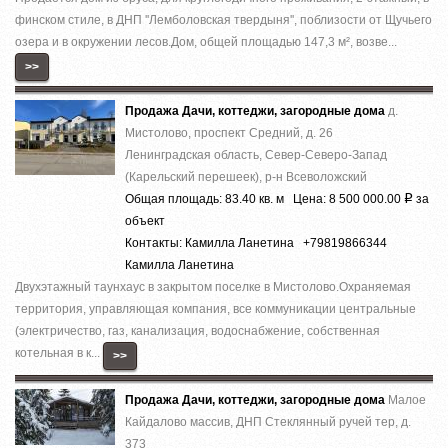
финском стиле, в ДНП ''Лемболовская твердыня'', поблизости от Щучьего
озера и в окружении лесов.Дом, общей площадью 147,3 м², возве...
>>
Продажа Дачи, коттеджи, загородные дома
д.
Мистолово, проспект Средний, д. 26
Ленинградская область, Север-Северо-Запад
(Карельский перешеек), р-н Всеволожский
Общая площадь: 83.40 кв. м Цена: 8 500 000.00
за
Р
объект
Контакты: Камилла Ланетина +79819866344
Камилла Ланетина
Двухэтажный таунхаус в закрытом поселке в Мистолово.Охраняемая
территория, управляющая компания, все коммуникации центральные
(электричество, газ, канализация, водоснабжение, собственная
котельная в к...
>>
Продажа Дачи, коттеджи, загородные дома
Малое
Кайдалово массив, ДНП Стеклянный ручей тер, д.
373