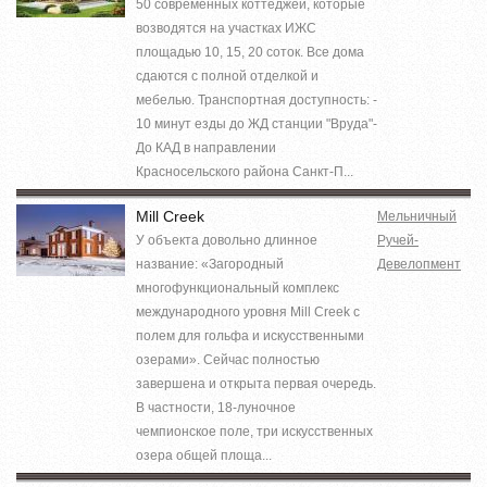
50 современных коттеджей, которые
возводятся на участках ИЖС
площадью 10, 15, 20 соток. Все дома
сдаются с полной отделкой и
мебелью. Транспортная доступность: -
10 минут езды до ЖД станции "Вруда"-
До КАД в направлении
Красносельского района Санкт-П...
Mill Creek
Мельничный
У объекта довольно длинное
Ручей-
название: «Загородный
Девелопмент
многофункциональный комплекс
международного уровня Mill Creek с
полем для гольфа и искусственными
озерами». Сейчас полностью
завершена и открыта первая очередь.
В частности, 18-луночное
чемпионское поле, три искусственных
озера общей площа...