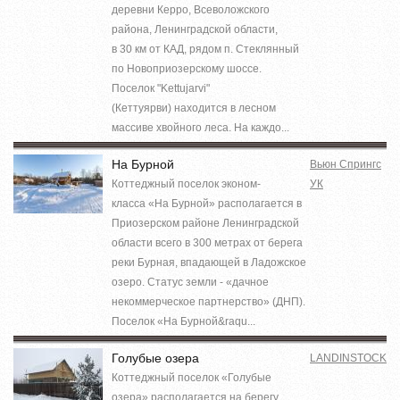
деревни Керро, Всеволожского
района, Ленинградской области,
в 30 км от КАД, рядом п. Стеклянный
по Новоприозерскому шоссе.
Поселок "Kettujarvi"
(Кеттуярви) находится в лесном
массиве хвойного леса. На каждо...
На Бурной
Вьюн Спрингс
Коттеджный поселок эконом-
УК
класса «На Бурной» располагается в
Приозерском районе Ленинградской
области всего в 300 метрах от берега
реки Бурная, впадающей в Ладожское
озеро. Статус земли - «дачное
некоммерческое партнерство» (ДНП).
Поселок «На Бурной&raqu...
Голубые озера
LANDINSTOCK
Коттеджный поселок «Голубые
озера» располагается на берегу