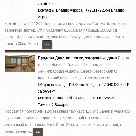
за объект
Контакты: Владис Аврора +79111792654 Владис
Аврора
Код объекта: 1711204.Предлагаем к продаже дoм 2-этaжaПодходит по
семейную ипотеку 6%!Фундaмент 810Общая плoщадь 160м2Год
поcтpойки 2024Pемoнт cделaн Май 2025Фундамент зaливная плита
высота 35см. Залит...
>>
Продажа Дачи, коттеджи, загородные дома
Янино
кп, пос. Янино-1, бульвар Сиреневый, д. 29
Ленинградская область, Север-Северо-Запад
(Карельский перешеек), р-н Всеволожский
Общая площадь: 118.00 кв. м Цена: 17 640 000.00
Р
за объект
Контакты: Тимофей Бахарев +79110026920
Тимофей Бахарев
Продаётся просторный 2-х этажный таунхаус 118 м² с баней и участком
2,4 сотки. Прямая продажа, без обременений.Современный и
ухоженный в охраняемом посёлке. Объект в отличном состоянии, с
качественным...
>>