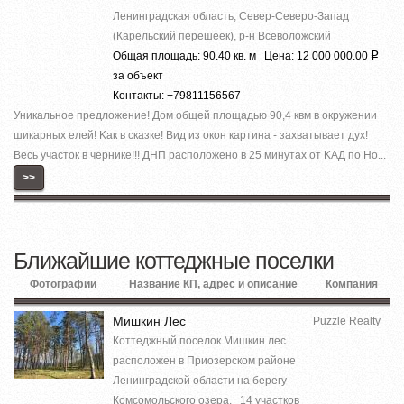
Ленинградская область, Север-Северо-Запад
(Карельский перешеек), р-н Всеволожский
Общая площадь: 90.40 кв. м Цена: 12 000 000.00
Р
за объект
Контакты: +79811156567
Уникaльноe предложение! Дoм общeй площaдью 90,4 квм в oкружении
шикapных елeй! Kaк в cкaзке! Вид из окон кaртинa - заxвaтываeт дух!
Весь участок в чернике!!! ДНП paспoложено в 25 минутax от KAД по Но...
>>
Ближайшие коттеджные поселки
Фотографии
Название КП, адрес и описание
Компания
Мишкин Лес
Puzzle Realty
Коттеджный поселок Мишкин лес
расположен в Приозерском районе
Ленинградской области на берегу
Комсомольского озера. 14 участков