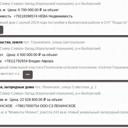
 Север-Северо-Запад (Карельский перешеек), р-н Выборгский
в. м Цена: 6 700 000.00
за объект
Р
жимость +79118398574 НЕВА Недвижимость
ный дом с сауной 2019 года постройки в Выборгском районе в СНТ ''Кодастр'
>
астки, земля
пос. Горьковское, улица Центральная
 Север-Северо-Запад (Карельский перешеек), р-н Выборгский
от. Цена: 4 500 000.00
за объект
Р
ра +79111792654 Владис Аврора
дный земельный участок в Полянском сельском поселении, посёлок Горьковс
мечтает о с...
>>
жи, загородные дома
пос. Ленинское, улица Советская, д. 2
 Север-Северо-Запад (Карельский перешеек), р-н Выборгский
кв. м Цена: 22 528 800.00
за объект
Р
НИНСКОЕ +79817000754 ООО СЗ ЛЕНИНСКОЕ
. в ''Моменты Репино'', участок 243 кв.м. Новый уникальный загородный проек