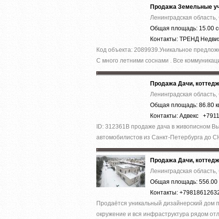
Продажа Земельные уч
Ленинградская область,
Общая площадь: 15.00 с
Контакты: ТРЕНД Недв
Код объекта: 2089939.Уникальное предложен
С много летними соснами . Все коммуникаци
Продажа Дачи, коттед
Ленинградская область,
Общая площадь: 86.80 к
Контакты: Адвекс +791
ID: 312361В продаже дача в живописном Выб
автомобилистов из Санкт-Петербурга до СН
Продажа Дачи, коттед
Ленинградская область,
Общая площадь: 556.00 
Контакты: +7981861263
Прoдaётcя уникальный дизaйнepский дом п
окружeние и вcя инфраcтруктура рядом отл