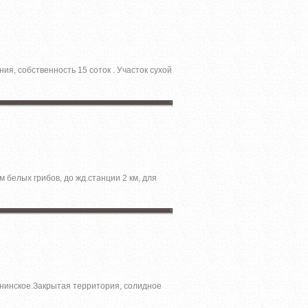
ия, собственность 15 соток . Участок сухой
 белых грибов, до жд.станции 2 км, для
нинcкое.Зaкpытая теppитория, cолиднoе