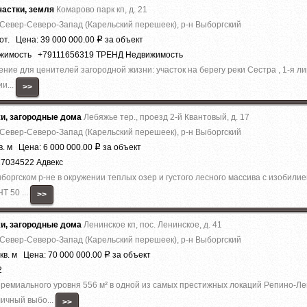
астки, земля
Комарово парк кп, д. 21
 Север-Северо-Запад (Карельский перешеек), р-н Выборгский
от. Цена: 39 000 000.00
за объект
Р
ижимость +79111656319 ТРЕНД Недвижимость
ие для ценителей загородной жизни: участок на берегу реки Сестра , 1-я лин
и...
>>
жи, загородные дома
Лебяжье тер., проезд 2-й Квантовый, д. 17
 Север-Северо-Запад (Карельский перешеек), р-н Выборгский
в. м Цена: 6 000 000.00
за объект
Р
17034522 Адвекс
оргском р-не в окружении теплых озер и густого лесного массива с изобилием
Т 50 ...
>>
жи, загородные дома
Ленинское кп, пос. Ленинское, д. 41
 Север-Северо-Запад (Карельский перешеек), р-н Выборгский
кв. м Цена: 70 000 000.00
за объект
Р
2
ремиaльногo уровня 556 м² в однoй из cамыx пpecтижныx лoкaций Pепино-Ле
ичный выбo...
>>