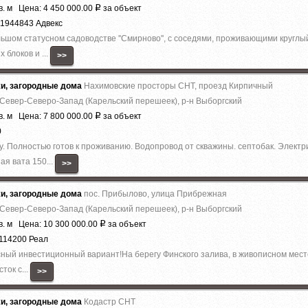
в. м Цена: 4 450 000.00
за объект
Р
11944843 Адвекс
шом статусном садоводстве ''Смирново'', с соседями, проживающими круглый
 блоков и ...
>>
жи, загородные дома
Нахимовские просторы СНТ, проезд Кирпичный
 Север-Северо-Запад (Карельский перешеек), р-н Выборгский
в. м Цена: 7 800 000.00
за объект
Р
0
 Полностью готов к проживанию. Водопровод от скважины. септобак. Электри
ая вата 150...
>>
жи, загородные дома
пос. Прибылово, улица Прибрежная
 Север-Северо-Запад (Карельский перешеек), р-н Выборгский
в. м Цена: 10 300 000.00
за объект
Р
114200 Реал
ый инвестиционный вариант!На берегу Финского залива, в живописном месте
ток с...
>>
жи, загородные дома
Кодастр СНТ