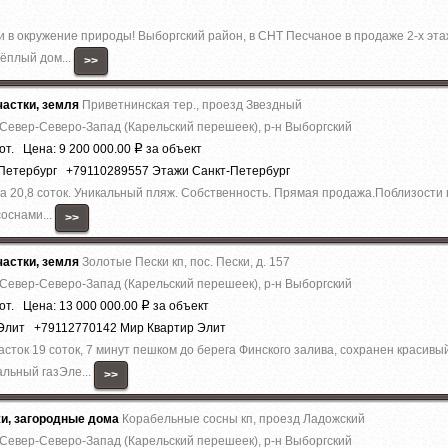
ни в окружение природы! Выборгский район, в СНТ Песчаное в продаже 2-х э
тёплый дом...
>>
астки, земля
Приветнинская тер., проезд Звездный
 Север-Северо-Запад (Карельский перешеек), р-н Выборгский
от. Цена: 9 200 000.00
за объект
Р
-Петербург +79110289557 Этажи Санкт-Петербург
ва 20,8 соток. Уникальный пляж. Собственность. Прямая продажа.Поблизост
оснами...
>>
астки, земля
Золотые Пески кп, пос. Пески, д. 157
 Север-Северо-Запад (Карельский перешеек), р-н Выборгский
от. Цена: 13 000 000.00
за объект
Р
 Элит +79112770142 Мир Квартир Элит
асток 19 соток, 7 минут пешком до берега Финского залива, сохранен красив
льный газЭле...
>>
жи, загородные дома
Корабельные сосны кп, проезд Ладожский
 Север-Северо-Запад (Карельский перешеек), р-н Выборгский