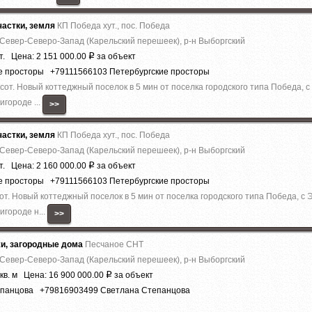
астки, земля
КП Победа хут., пос. Победа
 Север-Северо-Запад (Карельский перешеек), р-н Выборгский
т. Цена: 2 151 000.00
за объект
Р
ие просторы +79111566103 Петербургские просторы
 сот. Новый коттеджный поселок в 5 мин от поселка городского типа Победа, 
городе ...
>>
астки, земля
КП Победа хут., пос. Победа
 Север-Северо-Запад (Карельский перешеек), р-н Выборгский
т. Цена: 2 160 000.00
за объект
Р
ие просторы +79111566103 Петербургские просторы
сот. Новый коттеджный поселок в 5 мин от поселка городского типа Победа, с
городе н...
>>
жи, загородные дома
Песчаное СНТ
 Север-Северо-Запад (Карельский перешеек), р-н Выборгский
кв. м Цена: 16 900 000.00
за объект
Р
епанцова +79816903499 Светлана Степанцова