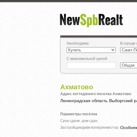
Необходимо
:
В городе
С максимальной ценой
:
Ахматово
Адрес коттеджного поселка Ахматово:
Ленинградская область
Выборгский р
,
Параметры посёлка
Срок сдачи: дом сдан
Особня
Застройщик/девелопер/инвестор: