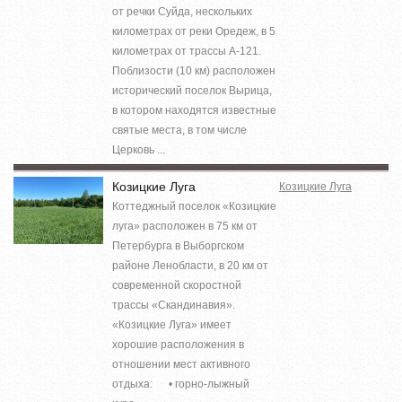
от речки Суйда, нескольких
километрах от реки Оредеж, в 5
километрах от трассы А-121.
Поблизости (10 км) расположен
исторический поселок Вырица,
в котором находятся известные
святые места, в том числе
Церковь ...
Козицкие Луга
Козицкие Луга
Коттеджный поселок «Козицкие
луга» расположен в 75 км от
Петербурга в Выборгском
районе Ленобласти, в 20 км от
современной скоростной
трассы «Скандинавия».
«Козицкие Луга» имеет
хорошие расположения в
отношении мест активного
отдыха:⁣⁣⠀⁣⁣⠀• горно-лыжный