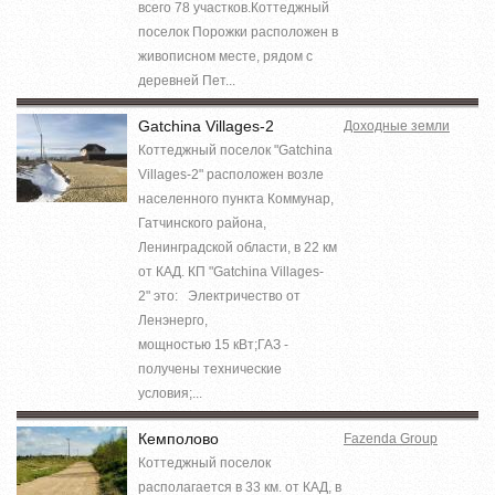
всего 78 участков.Коттеджный
поселок Порожки расположен в
живописном месте, рядом с
деревней Пет...
Gatchina Villages-2
Доходные земли
Коттеджный поселок "Gatchina
Villages-2" расположен возле
населенного пункта Коммунар,
Гатчинского района,
Ленинградской области, в 22 км
от КАД. КП "Gatchina Villages-
2" это: Электричество от
Ленэнерго,
мощностью 15 кВт;ГАЗ -
получены технические
условия;...
Кемполово
Fazenda Group
Коттеджный поселок
располагается в 33 км. от КАД, в