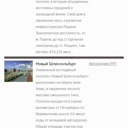
поселок, в котором объединены
все плюсы городской и
загородной жизни. Свой дом в
окружении леса, и развитая
инфраструктура Рощино.
Транспортная доступность- от
м. Парнас до ж/д ст.Удельная
электричка до ст. Рощино, там
автобус 679,125 авто...
Новый Шлиссельбург
Автохолдинг РРТ
Уникальный коттеджный
поселок «Новый Шлиссельбург»
расположен на берегу реки
Невы, в окружении лесного
массива смешанного типа.
Поселок находится в сорока
километрах от Петербурга по
Мурманскому шоссе (15 минут
езды от кольцевой автодороги).
Общая площадь участка под