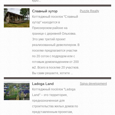
куро...
Славный хутор
Puzzle Realty
Коттеджный поселок "Славный
хутор" находится в
Приозерском районе на
границе с деревней Ольховка.
Это уже третий проект
реализованный девелопером. В
поселке предлагаются участки
по 20 соток с подрядом или с
готовым домовладением от 200
м2. Всего в поселке 20 участков.
Вы сами решаете, хотите ...
Ladoga Land
Sajva development
Коттеджный посёлок "Ladoga
Land" – это территория,
предназначенная для
строительства жилых домов по
представленным проектам,