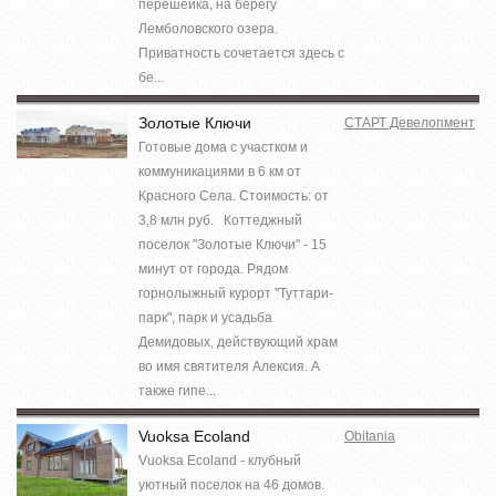
перешейка, на берегу
Лемболовского озера.
Приватность сочетается здесь с
бе...
Золотые Ключи
СТАРТ Девелопмент
Готовые дома с участком и
коммуникациями в 6 км от
Красного Села. Стоимость: от
3,8 млн руб. Коттеджный
поселок "Золотые Ключи" - 15
минут от города. Рядом
горнолыжный курорт "Туттари-
парк", парк и усадьба
Демидовых, действующий храм
во имя святителя Алексия. А
также гипе...
Vuoksa Ecoland
Obitania
Vuoksa Ecoland - клубный
уютный поселок на 46 домов.