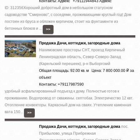
Контакты: Адвекс +79111944843 Адвекс
ID: 312356Хороший добротный дом в небольшом статусном
садоводстве ''Смирново'', с соседями, проживающими круглый год! Дом
постоен из бруса и обложен кирпичом, стоит на фунтаменте из
бетонных блоков и ...
>>
Продажа Дачи, коттеджи, загородные дома
Нахимовские просторы СНТ, проезд Кирпичный
Ленинградская область, Север-Северо-Запад
(Карельский перешеек), р-н Выборгский
Общая площадь: 92.00 кв. м Цена: 7 800 000.00
за
Р
объект
Контакты: +79117987590
удобный асфальтированный подъезд к дому. Полностью готов к
проживанию. Водопровод от скважины. септобак. Электричество 12 квт.
Отопление конвекторы. Каркасный дом на сваях. Утепление каменная
вата 150...
>>
Продажа Дачи, коттеджи, загородные дома
пос.
Прибылово, улица Прибрежная