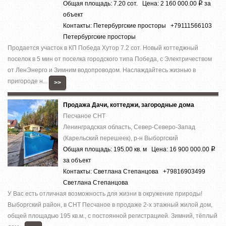
Общая площадь: 7.20 сот. Цена: 2 160 000.00
за
Р
объект
Контакты: Петербургские просторы +79111566103
Петербургские просторы
Продается участок в КП Победа Хутор 7.2 сот. Новый коттеджный
поселок в 5 мин от поселка городского типа Победа, с Электричеством
от ЛенЭнерго и Зимним водопроводом. Наслаждайтесь жизнью в
пригороде н...
>>
Продажа Дачи, коттеджи, загородные дома
Песчаное СНТ
Ленинградская область, Север-Северо-Запад
(Карельский перешеек), р-н Выборгский
Общая площадь: 195.00 кв. м Цена: 16 900 000.00
Р
за объект
Контакты: Светлана Степанцова +79816903499
Светлана Степанцова
У Вас есть отличная возможность для жизни в окружение природы!
Выборгский район, в СНТ Песчаное в продаже 2-х этажный жилой дом,
общей площадью 195 кв.м., с постоянной регистрацией. Зимний, тёплый