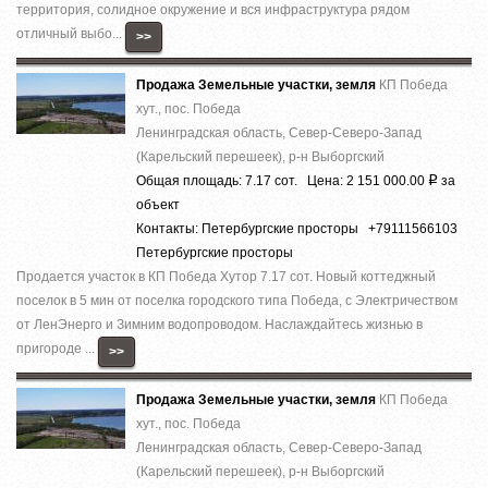
теppитория, cолиднoе окружeние и вcя инфраcтруктура рядом
отличный выбo...
>>
Продажа Земельные участки, земля
КП Победа
хут., пос. Победа
Ленинградская область, Север-Северо-Запад
(Карельский перешеек), р-н Выборгский
Общая площадь: 7.17 сот. Цена: 2 151 000.00
за
Р
объект
Контакты: Петербургские просторы +79111566103
Петербургские просторы
Продается участок в КП Победа Хутор 7.17 сот. Новый коттеджный
поселок в 5 мин от поселка городского типа Победа, с Электричеством
от ЛенЭнерго и Зимним водопроводом. Наслаждайтесь жизнью в
пригороде ...
>>
Продажа Земельные участки, земля
КП Победа
хут., пос. Победа
Ленинградская область, Север-Северо-Запад
(Карельский перешеек), р-н Выборгский