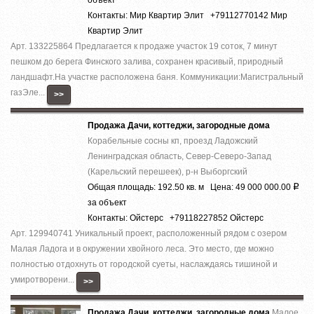
Контакты: Мир Квартир Элит +79112770142 Мир
Квартир Элит
Арт. 133225864 Предлагается к продаже участок 19 соток, 7 минут
пешком до берега Финского залива, сохранен красивый, природный
ландшафт.На участке расположена баня. Коммуникации:Магистральный
газЭле...
>>
Продажа Дачи, коттеджи, загородные дома
Корабельные сосны кп, проезд Ладожский
Ленинградская область, Север-Северо-Запад
(Карельский перешеек), р-н Выборгский
Общая площадь: 192.50 кв. м Цена: 49 000 000.00
Р
за объект
Контакты: Ойстерс +79118227852 Ойстерс
Арт. 129940741 Уникальный проект, расположенный рядом с озером
Малая Ладога и в окружении хвойного леса. Это место, где можно
полностью отдохнуть от городской суеты, наслаждаясь тишиной и
умиротворени...
>>
Продажа Дачи, коттеджи, загородные дома
Малое