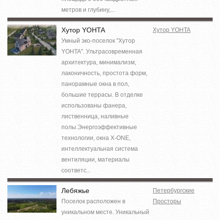
метров и глубину,...
Хутор YOHTA
Хутор YOHTA
Умный эко-поселок "Хутор
YOHTA". Ультрасовременная
архитектура, минимализм,
лаконичность, простота форм,
панорамные окна в пол,
большие террасы. В отделке
использованы фанера,
лиственница, наливные
полы.Энергоэффективные
технологии, окна X-ONE,
интеллектуальная система
вентиляции, материалы
соответс...
Лебяжье
Петербургские
Поселок расположен в
Просторы
уникальном месте. Уникальный