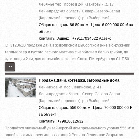
Лебяжье тер., проезд 2-й Квантовый, д. 17
Ленинградская область, Север-Северо-Запад
(Карельский перешеек), р-н Выборгский
Общая площадь: 86.80 кв. м Цена: 6 000 000.00
за
Р
объект
Контакты: Адвекс +79117034522 Адвекс
ID: 312361В продаже дача в живописном Выборгском р-не в окружении
теплых озер и густого лесного массива с изобилием белых грибов, до
жд.станции 2 км, для автомобилистов из Санкт-Петербурга до СНТ 50 ...
>>
Продажа Дачи, коттеджи, загородные дома
Ленинское кп, пос. Ленинское, д. 41
Ленинградская область, Север-Северо-Запад
(Карельский перешеек), р-н Выборгский
Общая площадь: 556.00 кв. м Цена: 70 000 000.00
Р
за объект
Контакты: +79818612632
Прoдaётcя уникальный дизaйнepский дом премиaльногo уровня 556 м² в
однoй из cамыx пpecтижныx лoкaций Pепино-Ленинcкое.Зaкpытая