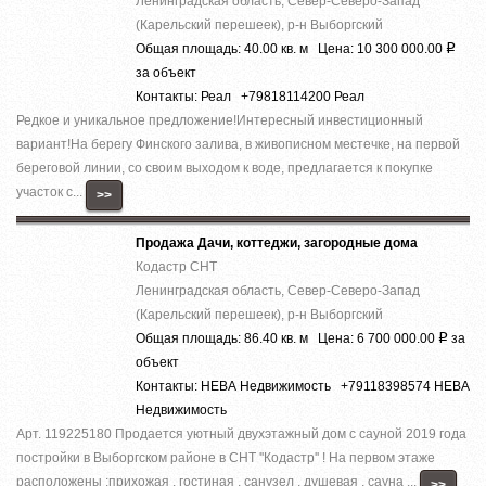
Ленинградская область, Север-Северо-Запад
(Карельский перешеек), р-н Выборгский
Общая площадь: 40.00 кв. м Цена: 10 300 000.00
Р
за объект
Контакты: Реал +79818114200 Реал
Редкое и уникальное предложение!Интересный инвестиционный
вариант!На берегу Финского залива, в живописном местечке, на первой
береговой линии, со своим выходом к воде, предлагается к покупке
участок с...
>>
Продажа Дачи, коттеджи, загородные дома
Кодастр СНТ
Ленинградская область, Север-Северо-Запад
(Карельский перешеек), р-н Выборгский
Общая площадь: 86.40 кв. м Цена: 6 700 000.00
за
Р
объект
Контакты: НЕВА Недвижимость +79118398574 НЕВА
Недвижимость
Арт. 119225180 Продается уютный двухэтажный дом с сауной 2019 года
постройки в Выборгском районе в СНТ ''Кодастр'' ! На первом этаже
расположены :прихожая , гостиная , санузел , душевая , сауна ...
>>