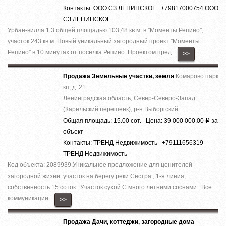
Контакты: ООО СЗ ЛЕНИНСКОЕ +79817000754 ООО
СЗ ЛЕНИНСКОЕ
Урбан-вилла 1.3 общей площадью 103,48 кв.м. в ''Моменты Репино'',
участок 243 кв.м. Новый уникальный загородный проект ''Моменты.
Репино'' в 10 минутах от поселка Репино. Проектом пред...
>>
Продажа Земельные участки, земля
Комарово парк
кп, д. 21
Ленинградская область, Север-Северо-Запад
(Карельский перешеек), р-н Выборгский
Общая площадь: 15.00 сот. Цена: 39 000 000.00
за
Р
объект
Контакты: ТРЕНД Недвижимость +79111656319
ТРЕНД Недвижимость
Код объекта: 2089939.Уникальное предложение для ценителей
загородной жизни: участок на берегу реки Сестра , 1-я линия,
собственность 15 соток . Участок сухой С много летними соснами . Все
коммуникации...
>>
Продажа Дачи, коттеджи, загородные дома