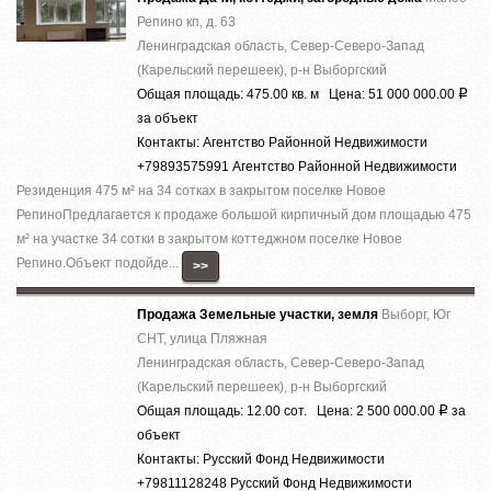
Репино кп, д. 63
Ленинградская область, Север-Северо-Запад
(Карельский перешеек), р-н Выборгский
Общая площадь: 475.00 кв. м Цена: 51 000 000.00
Р
за объект
Контакты: Агентство Районной Недвижимости
+79893575991 Агентство Районной Недвижимости
Резиденция 475 м² на 34 сотках в закрытом поселке Новое
РепиноПредлагается к продаже большой кирпичный дом площадью 475
м² на участке 34 сотки в закрытом коттеджном поселке Новое
Репино.Объект подойде...
>>
Продажа Земельные участки, земля
Выборг, Юг
СНТ, улица Пляжная
Ленинградская область, Север-Северо-Запад
(Карельский перешеек), р-н Выборгский
Общая площадь: 12.00 сот. Цена: 2 500 000.00
за
Р
объект
Контакты: Русский Фонд Недвижимости
+79811128248 Русский Фонд Недвижимости