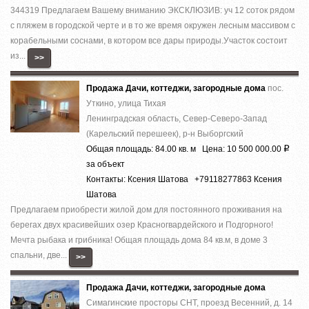
344319 Предлагаем Вашему вниманию ЭКСКЛЮЗИВ: уч 12 соток рядом
с пляжем в городской черте и в то же время окружен лесным массивом с
корабельными соснами, в котором все дары природы.Участок состоит
из...
>>
Продажа Дачи, коттеджи, загородные дома
пос.
Уткино, улица Тихая
Ленинградская область, Север-Северо-Запад
(Карельский перешеек), р-н Выборгский
Общая площадь: 84.00 кв. м Цена: 10 500 000.00
Р
за объект
Контакты: Ксения Шатова +79118277863 Ксения
Шатова
Предлагаем приобрести жилой дом для постоянного проживания на
берегах двух красивейших озер Красногвардейского и Подгорного!
Мечта рыбака и грибника! Общая площадь дома 84 кв.м, в доме 3
спальни, две...
>>
Продажа Дачи, коттеджи, загородные дома
Симагинские просторы СНТ, проезд Весенний, д. 14