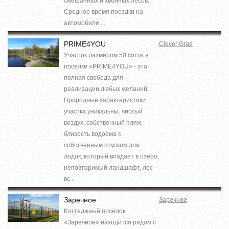
смешанных и хвойных лесов.
Среднее время поездки на
автомобиле ...
PRIME4YOU
Clever Grad
Участок размером 50 соток в
поселке «PRIME4YOU» - это
полная свобода для
реализации любых желаний.
Природные характеристики
участка уникальны: чистый
воздух, собственный пляж,
близость водоема с
собственным спуском для
лодок, который впадает в озеро,
неповторимый ландшафт, лес –
вс...
Заречное
Заречное
Коттеджный посёлок
«Заречное» находится рядом с