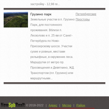
застройку - 12,98 ге...
Грузино парк
Петербургские
Земельные участки в п. Грузино
Просторы
Парк, для постоянного
проживания. Вблизи п.
Лесколово и п. 25 км от Санкт-
Петербурга по Ново-
Приозерскому шоссе. Участки
сухие и ровные, местами
рельефные, в окружение леса.
Маршрутки от метро пр.
Просвещения и Девяткино, ЖД.
Транспортом (пл. Грузино) или
маршрутными...
© 2018-2022
|
Адрес
|
Метро
|
Район