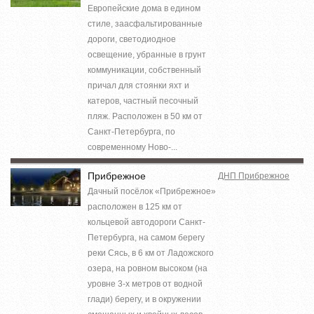
Европейские дома в едином
стиле, заасфальтированные
дороги, светодиодное
освещение, убранные в грунт
коммуникации, собственный
причал для стоянки яхт и
катеров, частный песочный
пляж. Расположен в 50 км от
Санкт-Петербурга, по
современному Ново-...
Прибрежное
ДНП Прибрежное
Дачный посёлок «Прибрежное»
расположен в 125 км от
кольцевой автодороги Санкт-
Петербурга, на самом берегу
реки Сясь, в 6 км от Ладожского
озера, на ровном высоком (на
уровне 3-х метров от водной
глади) берегу, и в окружении