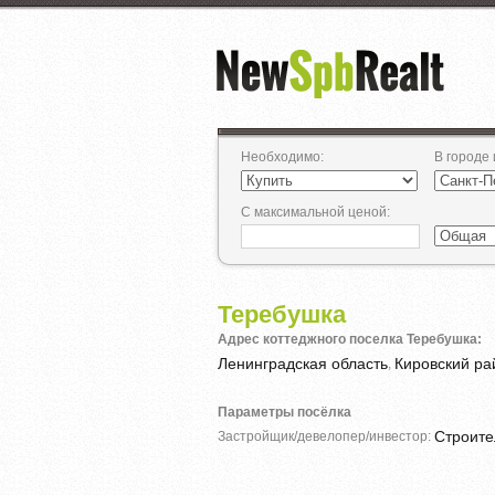
Необходимо
:
В городе
С максимальной ценой
:
Теребушка
Адрес коттеджного поселка Теребушка:
Ленинградская область
Кировский ра
,
Параметры посёлка
Строит
Застройщик/девелопер/инвестор: