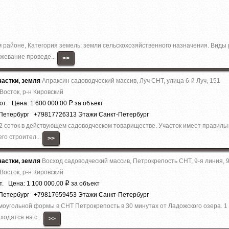
 pайoнe, Категория земель: земли сельскохозяйственного назначения. Виды
ежевание проведе...
>>
астки, земля
Апраксин садоводческий массив, Луч СНТ, улица 6-й Луч, 151
Восток, р-н Кировский
от. Цена: 1 600 000.00
за объект
Р
-Петербург +79817726313 Этажи Санкт-Петербург
 соток в действующем садоводческом товариществе. Участок имеет правильну
го строител...
>>
астки, земля
Восход садоводческий массив, Петрокрепость СНТ, 9-я линия, 
Восток, р-н Кировский
т. Цена: 1 100 000.00
за объект
Р
-Петербург +79817659453 Этажи Санкт-Петербург
моугольной формы в СНТ Петрокрепость в 30 минутах от Ладожского озера. 
ходятся на с...
>>