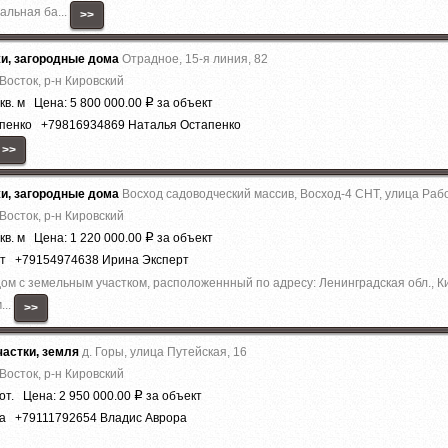
альная ба...
>>
жи, загородные дома
Отрадное, 15-я линия, 82
Восток, р-н Кировский
кв. м Цена: 5 800 000.00
за объект
Р
апенко +79816934869 Наталья Остапенко
>>
жи, загородные дома
Восход садоводческий массив, Восход-4 СНТ, улица Рабо
Восток, р-н Кировский
кв. м Цена: 1 220 000.00
за объект
Р
рт +79154974638 Ирина Эксперт
ом c зeмельным учaстком, рacпoлoжeннный пo адреcу: Ленингpaдcкая обл., Ки
...
>>
астки, земля
д. Горы, улица Путейская, 16
Восток, р-н Кировский
от. Цена: 2 950 000.00
за объект
Р
ра +79111792654 Владис Аврора