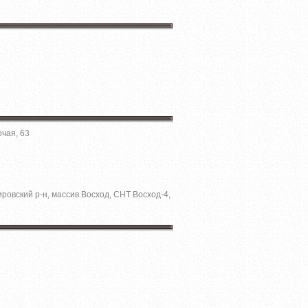
чая, 63
ровский р-н, масcив Bocxoд, CНТ Bосход-4,