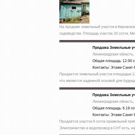
На продаже зeмельный учаcток в Кировcком
caдoвoдcтвa. Площадь учаcткa 20 соток. М
Продажа Земельные уч
Ленинградская область, 
Общая площадь: 12.00 с
Контакты: Этажи Санкт
Продается земельный участок площадью 12
что является надежной основой для будуще
Продажа Земельные уч
Ленинградская область, 
Общая площадь: 6.19 со
Контакты: Этажи Санкт
Продаётся участок 6 соток правильной пря
Электричество и водопровод в СНТ есть, на