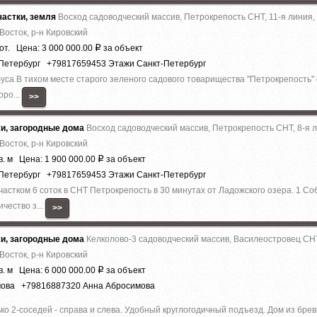
астки, земля
Восход садоводческий массив, Петрокрепость СНТ, 11-я линия,
Восток, р-н Кировский
от. Цена: 3 000 000.00
за объект
Р
-Петербург +79817659453 Этажи Санкт-Петербург
уса В тихом месте старого зеленого садового товарищества ''Петрокрепость'' 
оро...
>>
жи, загородные дома
Восход садоводческий массив, Петрокрепость СНТ, 8-я 
Восток, р-н Кировский
в. м Цена: 1 900 000.00
за объект
Р
-Петербург +79817659453 Этажи Санкт-Петербург
астком 6 соток в СНТ Петрокрепость в 30 минутах от Ладожского озера. 1 С
чество з...
>>
жи, загородные дома
Келколово-3 садоводческий массив, Василеостровец СНТ
Восток, р-н Кировский
в. м Цена: 6 000 000.00
за объект
Р
мова +79816887320 Анна Абросимова
о 2-соседей - справа и слева. Удобный круглогодичный подъезд. Дом из брев