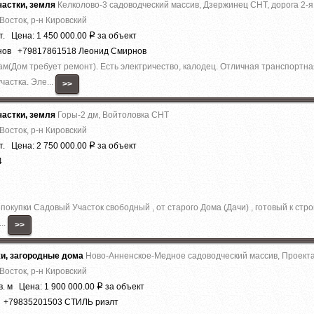
астки, земля
Келколово-3 садоводческий массив, Дзержинец СНТ, дорога 2-я,
Восток, р-н Кировский
т. Цена: 1 450 000.00
за объект
Р
рнов +79817861518 Леонид Смирнов
м(Дом требует ремонт). Есть электричество, калодец. Отличная транспортная
частка. Эле...
>>
астки, земля
Горы-2 дм, Войтоловка СНТ
Восток, р-н Кировский
т. Цена: 2 750 000.00
за объект
Р
4
окупки Садовый Участок свободный , от старого Дома (Дачи) , готовый к стр
..
>>
жи, загородные дома
Ново-Анненское-Медное садоводческий массив, Проект
Восток, р-н Кировский
в. м Цена: 1 900 000.00
за объект
Р
т +79835201503 СТИЛЬ риэлт