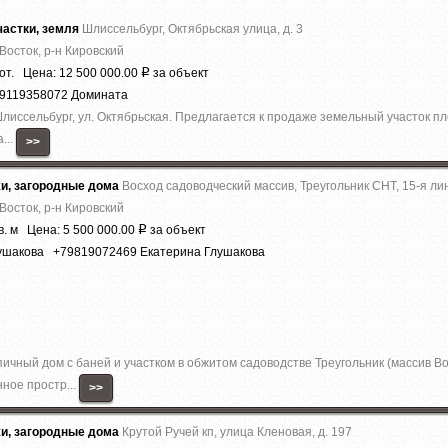
астки, земля
Шлиссельбург, Октябрьская улица, д. 3
Восток, р-н Кировский
от. Цена: 12 500 000.00
за объект
Р
79119358072 Домината
. Шлиссельбург, ул. Октябрьская. Предлагается к продаже земельный участок п
...
>>
жи, загородные дома
Восход садоводческий массив, Треугольник СНТ, 15-я лин
Восток, р-н Кировский
в. м Цена: 5 500 000.00
за объект
Р
лушакова +79819072469 Екатерина Глушакова
чный дом с баней и участком в обжитом садоводстве Треугольник (массив Во
ное простр...
>>
жи, загородные дома
Крутой Ручей кп, улица Кленовая, д. 197