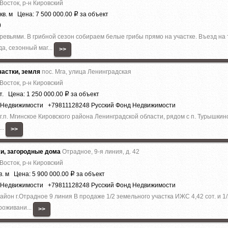
Восток, р-н Кировский
кв. м Цена: 7 500 000.00
за объект
Р
0
ревьями. В грибной сезон собираем белые грибы прямо на участке. Въезд н
а, сезонный маг...
>>
астки, земля
пос. Мга, улица Ленинградская
Восток, р-н Кировский
т. Цена: 1 250 000.00
за объект
Р
д Недвижимости +79811128248 Русский Фонд Недвижимости
.п. Мгинское Кировского района Ленинградской области, рядом с п. Турышкино.
..
>>
жи, загородные дома
Отрадное, 9-я линия, д. 42
Восток, р-н Кировский
в. м Цена: 5 900 000.00
за объект
Р
д Недвижимости +79811128248 Русский Фонд Недвижимости
йон г.Отрадное 9 линия В продаже 1/2 земельного участка ИЖС 4,42 сот. и 1
роживани...
>>