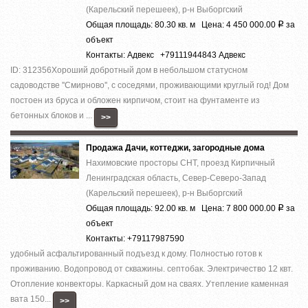
(Карельский перешеек), р-н Выборгский
Общая площадь: 80.30 кв. м Цена: 4 450 000.00
за
Р
объект
Контакты: Адвекс +79111944843 Адвекс
ID: 312356Хороший добротный дом в небольшом статусном
садоводстве ''Смирново'', с соседями, проживающими круглый год! Дом
постоен из бруса и обложен кирпичом, стоит на фунтаменте из
бетонных блоков и ...
>>
Продажа Дачи, коттеджи, загородные дома
Нахимовские просторы СНТ, проезд Кирпичный
Ленинградская область, Север-Северо-Запад
(Карельский перешеек), р-н Выборгский
Общая площадь: 92.00 кв. м Цена: 7 800 000.00
за
Р
объект
Контакты: +79117987590
удобный асфальтированный подъезд к дому. Полностью готов к
проживанию. Водопровод от скважины. септобак. Электричество 12 квт.
Отопление конвекторы. Каркасный дом на сваях. Утепление каменная
вата 150...
>>