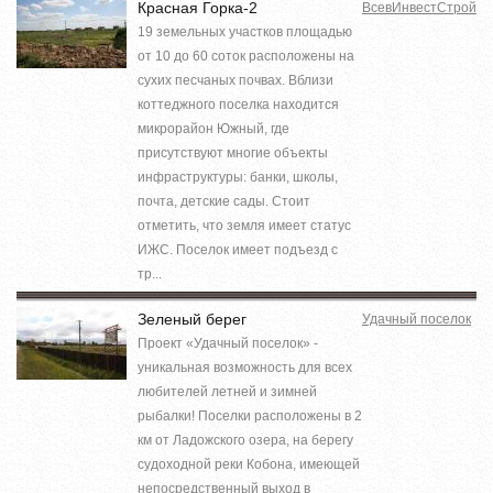
Красная Горка-2
ВсевИнвестСтрой
19 земельных участков площадью
от 10 до 60 соток расположены на
сухих песчаных почвах. Вблизи
коттеджного поселка находится
микрорайон Южный, где
присутствуют многие объекты
инфраструктуры: банки, школы,
почта, детские сады. Стоит
отметить, что земля имеет статус
ИЖС. Поселок имеет подъезд с
тр...
Зеленый берег
Удачный поселок
Проект «Удачный поселок» -
уникальная возможность для всех
любителей летней и зимней
рыбалки! Поселки расположены в 2
км от Ладожского озера, на берегу
судоходной реки Кобона, имеющей
непосредственный выход в