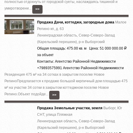
полностью отдохнуть от городской суеты, наслаждаясь тишиной и
умиротворени...
>>
Продажа Дачи, коттеджи, загородные дома
Малое
Репино кп, д. 63
Ленинградская область, Север-Северо-Запад
(Карельский перешеек), р-н Выборгский
Общая площадь: 475.00 кв. м Цена: 51 000 000.00
Р
за объект
Контакты: Агентство Районной Недвижимости
+79893575991 Агентство Районной Недвижимости
Резиденция 475 м² на 34 сотках в закрытом поселке Новое
РепиноПредлагается к продаже большой кирпичный дом площадью 475
м² на участке 34 сотки в закрытом коттеджном поселке Новое
Репино.Объект подойде...
>>
Продажа Земельные участки, земля
Выборг, Юг
СНТ, улица Пляжная
Ленинградская область, Север-Северо-Запад
(Карельский перешеек), р-н Выборгский