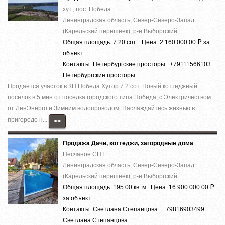
хут., пос. Победа
Ленинградская область, Север-Северо-Запад
(Карельский перешеек), р-н Выборгский
Общая площадь: 7.20 сот. Цена: 2 160 000.00
за
Р
объект
Контакты: Петербургские просторы +79111566103
Петербургские просторы
Продается участок в КП Победа Хутор 7.2 сот. Новый коттеджный
поселок в 5 мин от поселка городского типа Победа, с Электричеством
от ЛенЭнерго и Зимним водопроводом. Наслаждайтесь жизнью в
пригороде н...
>>
Продажа Дачи, коттеджи, загородные дома
Песчаное СНТ
Ленинградская область, Север-Северо-Запад
(Карельский перешеек), р-н Выборгский
Общая площадь: 195.00 кв. м Цена: 16 900 000.00
Р
за объект
Контакты: Светлана Степанцова +79816903499
Светлана Степанцова