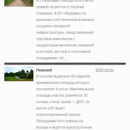
КП «Журавки» находится в 4 км по
прямой на восток от посёлка
Симагино. В КП «Журавки» по
решению собственников возможно
создание обширной
инфраструктуры, представленной
торговым комплексом с
продуктовым магазином, пекарней
и аптекой, детской и спортивной
площадками, гос...
Невский
1000 соток
В поселке выделено 69 наделов,
минимальная площадь которых
составляет 6 соток. Максимальная
площадь участка равняется 20
соткам, статус земли — ДНП. От
шоссе к КП ведёт
асфальтированная дорога.
Оборудован пост охраны на
въезде и ведётся круглосуточная