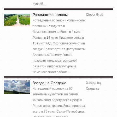
рублей....
Ропшинские поляны
Clever Grad
Коттеджный поселок «Ропшинские
поляны» находится в
Ломоносовском районе, в 2 км от
Ропши, в 14 км от Красного села, в
15 км от КАД. Экологически-чистый
воздух. Транспортная доступность.
Близость к Поселку Ропша,
позволит пользоваться самой
развитой инфраструктурой в
Ломоносовском районе ...
Звезда на Оредеже
Звезда на
Коттеджный поселок из 66
Оредеже
земельных участков, на самом
живописном берегу реки Оредеж.
Рядом леса, красивейшая природа
всего в 25 км от Санкт-Петербурга.