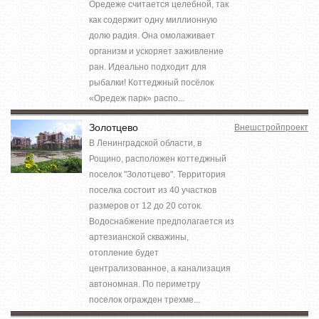
Оредеже считается целебной, так
как содержит одну миллионную
долю радия. Она омолаживает
организм и ускоряет заживление
ран. Идеально подходит для
рыбалки! Коттеджный посёлок
«Оредеж парк» распо...
Золотцево
Внешстройпроект
В Ленинградской области, в
Рощино, расположен коттеджный
поселок "Золотцево". Территория
поселка состоит из 40 участков
размеров от 12 до 20 соток.
Водоснабжение предполагается из
артезианской скважины,
отопление будет
централизованное, а канализация
автономная. По периметру
поселок огражден трехме...