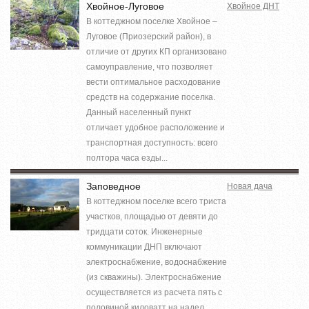
Хвойное-Луговое
Хвойное ДНТ
В коттеджном поселке Хвойное –
Луговое (Приозерский район), в
отличие от других КП организовано
самоуправление, что позволяет
вести оптимальное расходование
средств на содержание поселка.
Данный населенный пункт
отличает удобное расположение и
транспортная доступность: всего
полтора часа езды...
Заповедное
Новая дача
В коттеджном поселке всего триста
участков, площадью от девяти до
тридцати соток. Инженерные
коммуникации ДНП включают
электроснабжение, водоснабжение
(из скважины). Электроснабжение
осуществляется из расчета пять с
половиной киловатт на надел.