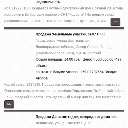
Недвижимость
Арт. 119225180 Продается уютный двухэтажный дом с сауной 2019 года
постройки в Выборгском районе в СНТ ''Кодастр'' ! На первом этаже
расположены :прихожая , гостиная , санузел , душевая , сауна ...
>>
Продажа Земельные участки, земля
пос.
Горьковское, улица Центральная
Ленинградская область, Север-Северо-Запад
(Карельский перешеек), р-н Выборгский
Общая площадь: 14.00 сот. Цена: 4 500 000.00
за
Р
объект
Контакты: Владис Аврора +79111792654 Владис
Аврора
Код объекта: 1937149. Продаётся превосходный земельный участок в
Полянском сельском поселении, посёлок Горьковское, Выборгский район
Ленинградской области. Это идеальный выбор для тех, кто мечтает о с...
>>
Продажа Дачи, коттеджи, загородные дома
пос.
Ленинское, улица Советская, д. 2