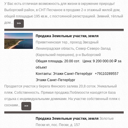
У Вас есть отличная возможность для жизни в окружение природы!
Выборгский район, в СНТ Песчаное в продаже 2-х этажный жилой дом,
общей площадью 195 кв.м., с постоянной регистрацией. Зимний, тёплый
дом...
>>
Продажа Земельные участки, земля
Приветнинская тер., проезд Звездный
Ленинградская область, Север-Северо-Запад
(Карельский перешеек), р-н Выборгский
Общая площадь: 20.00 сот. Цена: 9 200 000.00
за
Р
объект
Контакты: Этажи Санкт-Петербург +79110289557
Этажи Санкт-Петербург
Продается участок у берега Финского залива 20,8 соток. Уникальный
пляж. Собственность. Прямая продажа.Поблизости находятся база
отдыха с индивидуальными домиками. На участке собственный пляж с
соснами...
>>
Продажа Земельные участки, земля
Золотые
Пески кп, пос. Пески, д. 157