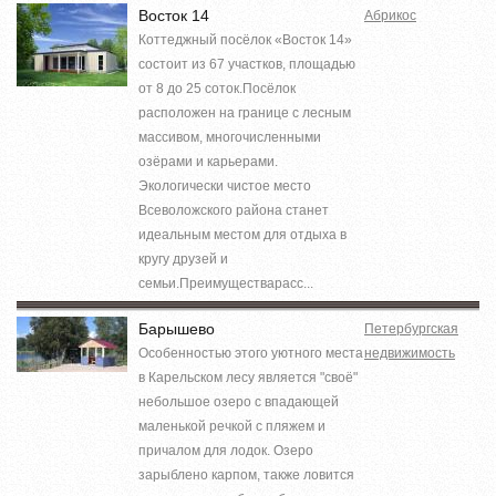
Восток 14
Абрикос
Коттеджный посёлок «Восток 14»
состоит из 67 участков, площадью
от 8 до 25 соток.Посёлок
расположен на границе с лесным
массивом, многочисленными
озёрами и карьерами.
Экологически чистое место
Всеволожского района станет
идеальным местом для отдыха в
кругу друзей и
семьи.Преимуществарасс...
Барышево
Петербургская
Особенностью этого уютного места
недвижимость
в Карельском лесу является "своё"
небольшое озеро с впадающей
маленькой речкой с пляжем и
причалом для лодок. Озеро
зарыблено карпом, также ловится