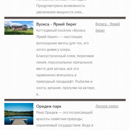
Предусмотрена возможность
увеличения мощности элек...
Вуокса - Яркий берег
Вуокса - Яркий
Коттеджный посёлок «Вуокса
берег
Яркий берег» — настоящее
воплощение мечты для тех, кто
хотел домик у озера.
Благоустроенный пляж, береговая
линия, персональное причальное
место для катера, всё это
гармонично вписалось в
природный ландшафт. Рыбалка и
охота, купание, прогулки на катере,
в...
Оредеж парк
Лесное озеро
Река Оредеж — это потрясающей
красоты памятник природы,
охраняемый государством. Вода в