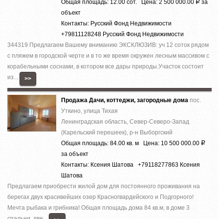
Общая площадь: 12.00 сот. Цена: 2 500 000.00
за
Р
объект
Контакты: Русский Фонд Недвижимости
+79811128248 Русский Фонд Недвижимости
344319 Предлагаем Вашему вниманию ЭКСКЛЮЗИВ: уч 12 соток рядом
с пляжем в городской черте и в то же время окружен лесным массивом с
корабельными соснами, в котором все дары природы.Участок состоит
из...
>>
Продажа Дачи, коттеджи, загородные дома
пос.
Уткино, улица Тихая
Ленинградская область, Север-Северо-Запад
(Карельский перешеек), р-н Выборгский
Общая площадь: 84.00 кв. м Цена: 10 500 000.00
Р
за объект
Контакты: Ксения Шатова +79118277863 Ксения
Шатова
Предлагаем приобрести жилой дом для постоянного проживания на
берегах двух красивейших озер Красногвардейского и Подгорного!
Мечта рыбака и грибника! Общая площадь дома 84 кв.м, в доме 3
спальни, две...