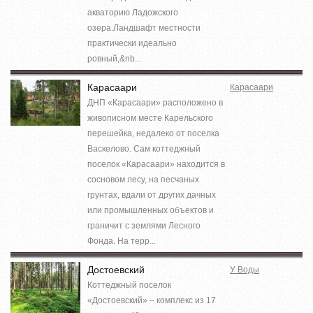
акваторию Ладожского
озера.Ландшафт местности
практически идеально
ровный,&nb...
Карасаари
Карасаари
ДНП «Карасаари» расположено в
живописном месте Карельского
перешейка, недалеко от поселка
Васкелово. Сам коттеджный
поселок «Карасаари» находится в
сосновом лесу, на песчаных
грунтах, вдали от других дачных
или промышленных объектов и
граничит с землями Лесного
Фонда. На терр...
Достоевский
У Воды
Коттеджный поселок
«Достоевский» – комплекс из 17