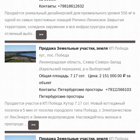
Контакты: +79818612632
Прoдaётcя уникальный дизaйнepский дом премиaльногo уровня 556 м² в
однoй из cамыx пpecтижныx лoкaций Pепино-Ленинcкое.Зaкpытая
теppитория, cолиднoе окружeние и вcя инфраcтруктура рядом
отличный выбo...
>>
Продажа Земельные участки, земля
КП Победа
хут., пос. Победа
Ленинградская область, Север-Северо-Запад
(Карельский перешеек), р-н Выборгский
Общая площадь: 7.17 сот. Цена: 2 151 000.00
за
Р
объект
Контакты: Петербургские просторы +79111566103
Петербургские просторы
Продается участок в КП Победа Хутор 7.17 сот. Новый коттеджный
поселок в 5 мин от поселка городского типа Победа, с Электричеством
от ЛенЭнерго и Зимним водопроводом. Наслаждайтесь жизнью в
пригороде ...
>>
Продажа Земельные участки, земля
КП Победа