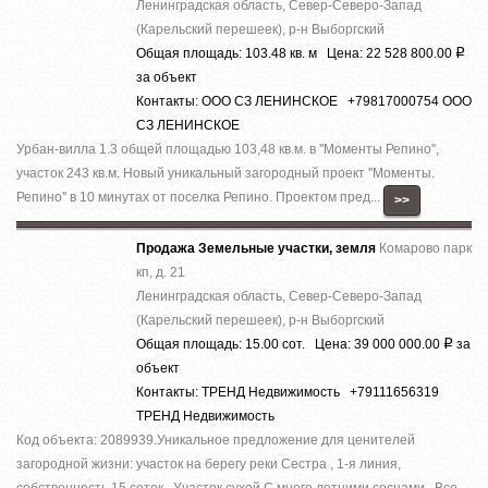
Ленинградская область, Север-Северо-Запад
(Карельский перешеек), р-н Выборгский
Общая площадь: 103.48 кв. м Цена: 22 528 800.00
Р
за объект
Контакты: ООО СЗ ЛЕНИНСКОЕ +79817000754 ООО
СЗ ЛЕНИНСКОЕ
Урбан-вилла 1.3 общей площадью 103,48 кв.м. в ''Моменты Репино'',
участок 243 кв.м. Новый уникальный загородный проект ''Моменты.
Репино'' в 10 минутах от поселка Репино. Проектом пред...
>>
Продажа Земельные участки, земля
Комарово парк
кп, д. 21
Ленинградская область, Север-Северо-Запад
(Карельский перешеек), р-н Выборгский
Общая площадь: 15.00 сот. Цена: 39 000 000.00
за
Р
объект
Контакты: ТРЕНД Недвижимость +79111656319
ТРЕНД Недвижимость
Код объекта: 2089939.Уникальное предложение для ценителей
загородной жизни: участок на берегу реки Сестра , 1-я линия,
собственность 15 соток . Участок сухой С много летними соснами . Все