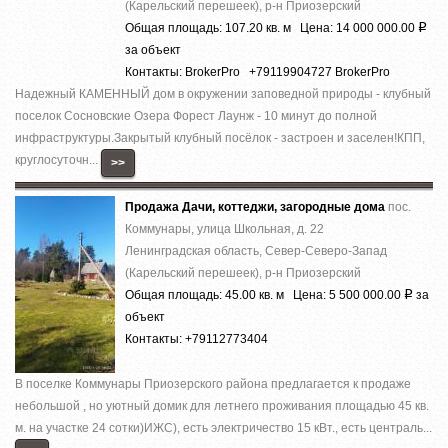
(Карельский перешеек), р-н Приозерский
Общая площадь: 107.20 кв. м Цена: 14 000 000.00
Р
за объект
Контакты: BrokerPro +79119904727 BrokerPro
Надежный КАМЕННЫЙ дом в окружении заповедной природы - клубный
поселок Сосновские Озера Форест Лаунж - 10 минут до полной
инфраструктуры.Закрытый клубный посёлок - застроен и заселен!КПП,
круглосуточн...
>>
Продажа Дачи, коттеджи, загородные дома
пос.
Коммунары, улица Школьная, д. 22
Ленинградская область, Север-Северо-Запад
(Карельский перешеек), р-н Приозерский
Общая площадь: 45.00 кв. м Цена: 5 500 000.00
за
Р
объект
Контакты: +79112773404
В поселке Коммунары Приозерского района предлагается к продаже
небольшой , но уютный домик для летнего проживания площадью 45 кв.
м. на участке 24 сотки)ИЖС), есть электричество 15 кВт., есть централь...