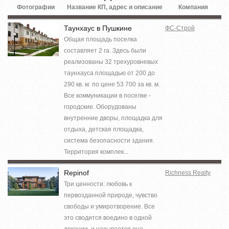
Фотографии
Название КП, адрес и описание
Компания
Таунхаус в Пушкине
ФС-Строй
Общая площадь поселка
составляет 2 га. Здесь были
реализованы 32 трехуровневых
таунхауса площадью от 200 до
290 кв. м. по цене 53 700 за кв. м.
Все коммуникации в поселке -
городские. Оборудованы
внутренние дворы, площадка для
отдыха, детская площадка,
система безопасности здания.
Территория комплек...
Repinof
Richness Realty
Три ценности: любовь к
первозданной природе, чувство
свободы и умиротворение. Все
это сводится воедино в одной
локации, и называется она –