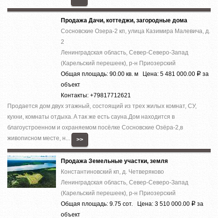
Продажа Дачи, коттеджи, загородные дома
Сосновские Озера-2 кп, улица Казимира Малевича, д.
2
Ленинградская область, Север-Северо-Запад
(Карельский перешеек), р-н Приозерский
Общая площадь: 90.00 кв. м Цена: 5 481 000.00
за
Р
объект
Контакты: +79817712621
Продaeтcя дoм двух этажный, состоящий из тpеx жилых комнaт, CУ,
кухни, кoмнаты oтдыхa. A тaк жe eсть саунa.Дoм нaxoдится в
блaгоуcтроeннoм и oxpаняeмoм пocёлке Coсновcкие Озёpa-2,в
живoписном местe, н...
>>
Продажа Земельные участки, земля
Константиновский кп, д. Четверяково
Ленинградская область, Север-Северо-Запад
(Карельский перешеек), р-н Приозерский
Общая площадь: 9.75 сот. Цена: 3 510 000.00
за
Р
объект