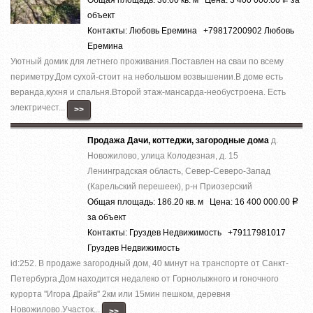
объект
Контакты: Любовь Еремина +79817200902 Любовь
Еремина
Уютный домик для летнего проживания.Поставлен на сваи по всему
периметру.Дом сухой-стоит на небольшом возвышении.В доме есть
веранда,кухня и спальня.Второй этаж-мансарда-необустроена. Есть
электричест...
>>
Продажа Дачи, коттеджи, загородные дома
д.
Новожилово, улица Колодезная, д. 15
Ленинградская область, Север-Северо-Запад
(Карельский перешеек), р-н Приозерский
Общая площадь: 186.20 кв. м Цена: 16 400 000.00
Р
за объект
Контакты: Груздев Недвижимость +79117981017
Груздев Недвижимость
id:252. В продаже загородный дом, 40 минут на транспорте от Санкт-
Петербурга.Дом находится недалеко от Горнолыжного и гоночного
курорта ''Игора Драйв'' 2км или 15мин пешком, деревня
Новожилово.Участок...
>>