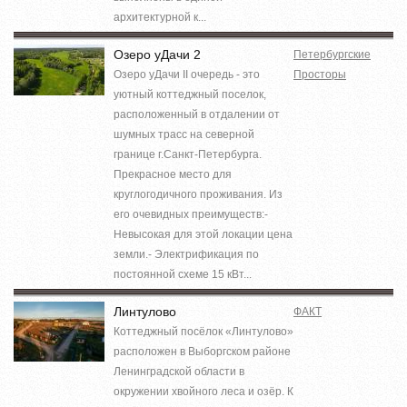
архитектурной к...
Озеро уДачи 2
Петербургские
Озеро уДачи II очередь - это
Просторы
уютный коттеджный поселок,
расположенный в отдалении от
шумных трасс на северной
границе г.Санкт-Петербурга.
Прекрасное место для
круглогодичного проживания. Из
его очевидных преимуществ:-
Невысокая для этой локации цена
земли.- Электрификация по
постоянной схеме 15 кВт...
Линтулово
ФАКТ
Коттеджный посёлок «Линтулово»
расположен в Выборгском районе
Ленинградской области в
окружении хвойного леса и озёр. К