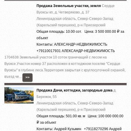
Продажа Земельные участки, земля
Сердце
Вуоксы кп, д. Четверяково, д. 37
Ленинградская область, Север-Северо-Запад
(Карельский перешеек), р-н Приозерский
Общая площадь: 10.00 сот. Цена: 3 500 000.00
за
Р
объект
Контакты: АЛЕКСАНДР-НЕДВИЖИМОСТЬ
+79110017931 АЛЕКСАНДР-НЕДВИЖИМОСТЬ
1704638 Земельный участок 10 соток граничащий с лесом на
Вуоксе.Участок номер 37 расположен в коттеджном поселке ''Сердце
Вуоксы'' в глубине леса.Территория закрытая с круглосуточной охраной,
въезд че...
>>
Продажа Дачи, коттеджи, загородные дома
д.
Бережок, 55
Ленинградская область, Север-Северо-Запад
(Карельский перешеек), р-н Приозерский
Общая площадь: 501.00 кв. м Цена: 100 000 000.00
за объект
Р
Контакты: Андрей Кузьмин +79118270296 Андрей