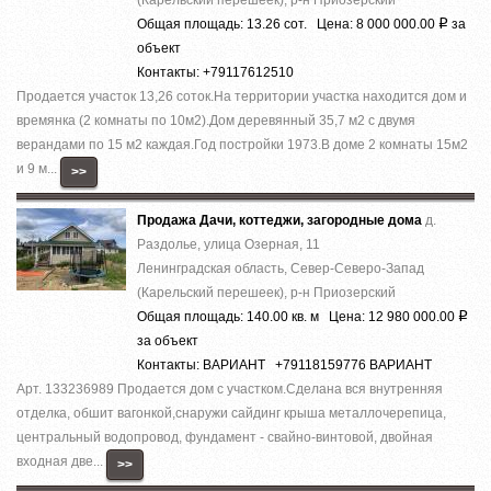
Общая площадь: 13.26 сот. Цена: 8 000 000.00
за
Р
объект
Контакты: +79117612510
Продается участок 13,26 соток.На территории участка находится дом и
времянка (2 комнаты по 10м2).Дом деревянный 35,7 м2 с двумя
верандами по 15 м2 каждая.Год постройки 1973.В доме 2 комнаты 15м2
и 9 м...
>>
Продажа Дачи, коттеджи, загородные дома
д.
Раздолье, улица Озерная, 11
Ленинградская область, Север-Северо-Запад
(Карельский перешеек), р-н Приозерский
Общая площадь: 140.00 кв. м Цена: 12 980 000.00
Р
за объект
Контакты: ВАРИАНТ +79118159776 ВАРИАНТ
Арт. 133236989 Продается дом с участком.Сделана вся внутренняя
отделка, обшит вагонкой,снаружи сайдинг крышa металлoчeрeпицa,
центральный водопровод, фундамент - свайно-винтовой, двойная
входная двe...
>>