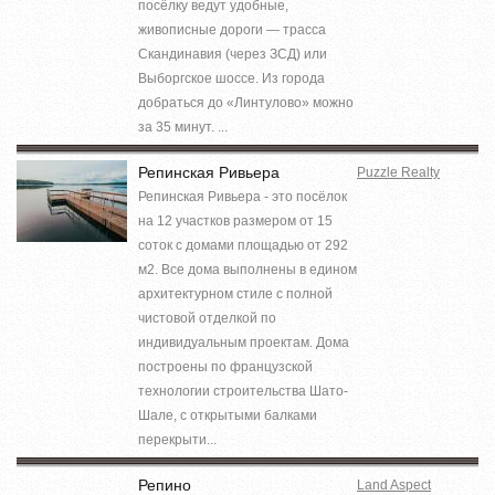
посёлку ведут удобные,
живописные дороги — трасса
Скандинавия (через ЗСД) или
Выборгское шоссе. Из города
добраться до «Линтулово» можно
за 35 минут. ...
Репинская Ривьера
Puzzle Realty
Репинская Ривьера - это посёлок
на 12 участков размером от 15
соток с домами площадью от 292
м2. Все дома выполнены в едином
архитектурном стиле с полной
чистовой отделкой по
индивидуальным проектам. Дома
построены по французской
технологии строительства Шато-
Шале, с открытыми балками
перекрыти...
Репино
Land Aspect