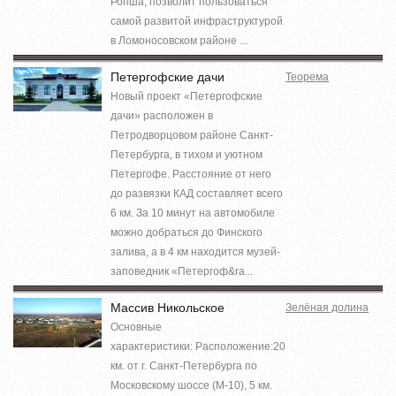
Ропша, позволит пользоваться
самой развитой инфраструктурой
в Ломоносовском районе ...
Петергофские дачи
Теорема
Новый проект «Петергофские
дачи» расположен в
Петродворцовом районе Санкт-
Петербурга, в тихом и уютном
Петергофе. Расстояние от него
до развязки КАД составляет всего
6 км. За 10 минут на автомобиле
можно добраться до Финского
залива, а в 4 км находится музей-
заповедник «Петергоф&ra...
Массив Никольское
Зелёная долина
Основные
характеристики: Расположение:20
км. от г. Санкт-Петербурга по
Московскому шоссе (М-10), 5 км.