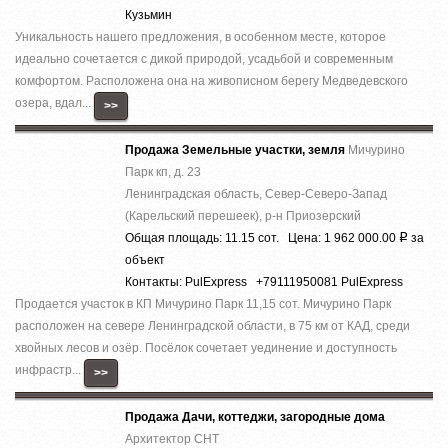
Кузьмин
Уникальность нашего предложения, в особенном месте, которое
идеально сочетается с дикой природой, усадьбой и современным
комфортом. Расположена она на живописном берегу Медведевского
озера, вдал...
>>
Продажа Земельные участки, земля
Мичурино
Парк кп, д. 23
Ленинградская область, Север-Северо-Запад
(Карельский перешеек), р-н Приозерский
Общая площадь: 11.15 сот. Цена: 1 962 000.00
за
Р
объект
Контакты: PulExpress +79111950081 PulExpress
Продается участок в КП Мичурино Парк 11,15 сот. Мичурино Парк
расположен на севере Ленинградской области, в 75 км от КАД, среди
хвойных лесов и озёр. Посёлок сочетает уединение и доступность
инфрастр...
>>
Продажа Дачи, коттеджи, загородные дома
Архитектор СНТ