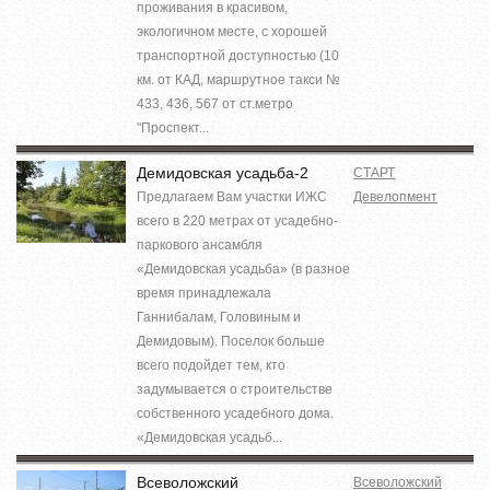
проживания в красивом,
экологичном месте, с хорошей
транспортной доступностью (10
км. от КАД, маршрутное такси №
433, 436, 567 от ст.метро
"Проспект...
Демидовская усадьба-2
СТАРТ
Предлагаем Вам участки ИЖС
Девелопмент
всего в 220 метрах от усадебно-
паркового ансамбля
«Демидовская усадьба» (в разное
время принадлежала
Ганнибалам, Головиным и
Демидовым). Поселок больше
всего подойдет тем, кто
задумывается о строительстве
собственного усадебного дома.
«Демидовская усадьб...
Всеволожский
Всеволожский