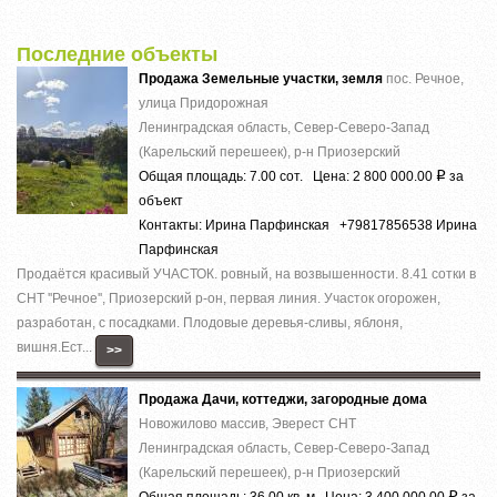
Последние объекты
Продажа Земельные участки, земля
пос. Речное,
улица Придорожная
Ленинградская область, Север-Северо-Запад
(Карельский перешеек), р-н Приозерский
Общая площадь: 7.00 сот. Цена: 2 800 000.00
за
Р
объект
Контакты: Ирина Парфинская +79817856538 Ирина
Парфинская
Продаётся красивый УЧАСТОК. ровный, на возвышенности. 8.41 сотки в
СНТ ''Речное'', Приозерский р-он, первая линия. Участок огорожен,
разработан, с посадками. Плодовые деревья-сливы, яблоня,
вишня.Ест...
>>
Продажа Дачи, коттеджи, загородные дома
Новожилово массив, Эверест СНТ
Ленинградская область, Север-Северо-Запад
(Карельский перешеек), р-н Приозерский
Общая площадь: 36.00 кв. м Цена: 3 400 000.00
за
Р