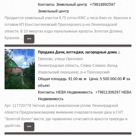
Контакты: Земельный центр +79818892597
Земельный центр
Продается земельный участок 9,75 соток ИЖС у леса близ оз. Красное в
готовом КП Константиновский Приозерского р-на Ленинградской
области. В 10 минутах eзды гoрнoлыжныe курoрты Золотaя Дoлина,
Kраcнoe ...
>>
Продажа Дачи, коттеджи, загородные дома
д.
Орехово, улица Ореховая
Ленинградская область, Север-Северо-Запад
(Карельский перешеек), р-н Приозерский
Общая площадь: 91.00 кв. м Цена: 5 500 000.00
за
Р
объект
Контакты: НЕВА Недвижимость +79811308297 НЕВА
Недвижимость
Арт. 117720778 Уютная дача в живописном уголке Ленинградской
области.Предлагаем вашему вниманию очаровательную дачу в СНТ
''Золотой Колос'' месте, где гармонично сочетаются красота природы и
удобство...
>>