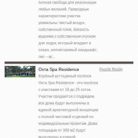
полная свобода для реализации
любых желаний. Природные
характеристики участка
уникальны: чистый воздух,
собственный пляж, близость
водоема с собственным спуском
для лодок, который впадает в
озеро, неповторимый ландшафт,
лес – вс...
Охта Spa Residence
Puzzle Realty
Клубный коттеджный посёлок
Охта Spa Residence - это посёлок
c участками от 18 до 25 соток.
Участки продаются с подрядом,
все дома будут выполнены в
единой архитектурной концепции
с полной чистовой отделкой по
индивидуальным проектам. Дома
площадью от 300 м2 будут
выполнены в единой