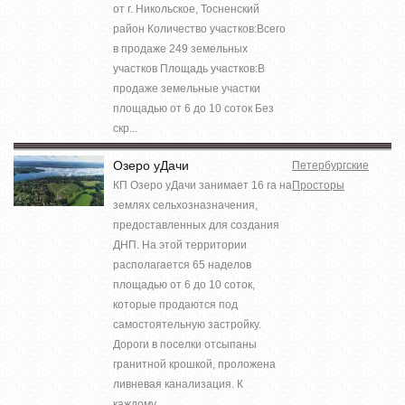
от г. Никольское, Тосненский
район Количество участков:Всего
в продаже 249 земельных
участков Площадь участков:В
продаже земельные участки
площадью от 6 до 10 соток Без
скр...
Озеро уДачи
Петербургские
КП Озеро уДачи занимает 16 га на
Просторы
землях сельхозназначения,
предоставленных для создания
ДНП. На этой территории
располагается 65 наделов
площадью от 6 до 10 соток,
которые продаются под
самостоятельную застройку.
Дороги в поселки отсыпаны
гранитной крошкой, проложена
ливневая канализация. К
каждому...