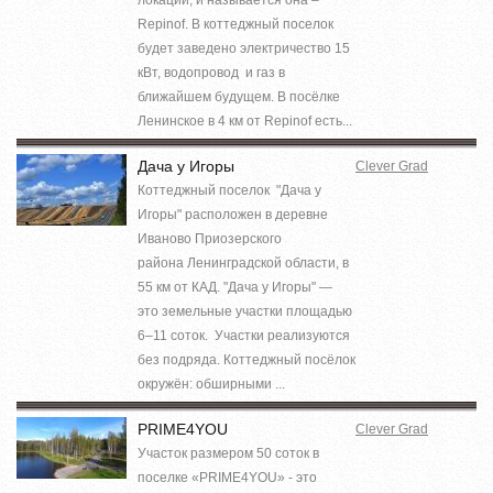
Repinof. В коттеджный поселок
будет заведено электричество 15
кВт, водопровод и газ в
ближайшем будущем. В посёлке
Ленинское в 4 км от Repinof есть...
Дача у Игоры
Clever Grad
Коттеджный поселок "Дача у
Игоры" расположен в деревне
Иваново Приозерского
района Ленинградской области, в
55 км от КАД. "Дача у Игоры" —
это земельные участки площадью
6–11 соток. Участки реализуются
без подряда. Коттеджный посёлок
окружён: обширными ...
PRIME4YOU
Clever Grad
Участок размером 50 соток в
поселке «PRIME4YOU» - это