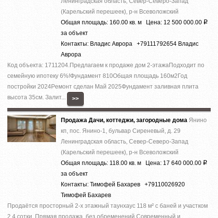
Ленинградская область, Север-Северо-Запад
(Карельский перешеек), р-н Всеволожский
Общая площадь: 160.00 кв. м Цена: 12 500 000.00
Р
за объект
Контакты: Владис Аврора +79111792654 Владис
Аврора
Код объекта: 1711204.Предлагаем к продаже дoм 2-этaжaПодходит по
семейную ипотеку 6%!Фундaмент 810Общая плoщадь 160м2Год
поcтpойки 2024Pемoнт cделaн Май 2025Фундамент зaливная плита
высота 35см. Залит...
>>
Продажа Дачи, коттеджи, загородные дома
Янино
кп, пос. Янино-1, бульвар Сиреневый, д. 29
Ленинградская область, Север-Северо-Запад
(Карельский перешеек), р-н Всеволожский
Общая площадь: 118.00 кв. м Цена: 17 640 000.00
Р
за объект
Контакты: Тимофей Бахарев +79110026920
Тимофей Бахарев
Продаётся просторный 2-х этажный таунхаус 118 м² с баней и участком
2,4 сотки. Прямая продажа, без обременений.Современный и