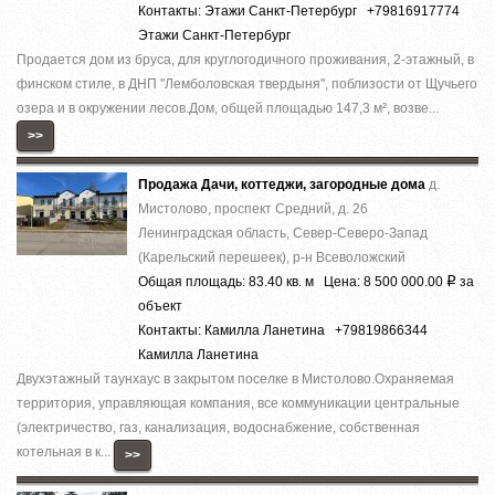
Контакты: Этажи Санкт-Петербург +79816917774
Этажи Санкт-Петербург
Продается дом из бруса, для круглогодичного проживания, 2-этажный, в
финском стиле, в ДНП ''Лемболовская твердыня'', поблизости от Щучьего
озера и в окружении лесов.Дом, общей площадью 147,3 м², возве...
>>
Продажа Дачи, коттеджи, загородные дома
д.
Мистолово, проспект Средний, д. 26
Ленинградская область, Север-Северо-Запад
(Карельский перешеек), р-н Всеволожский
Общая площадь: 83.40 кв. м Цена: 8 500 000.00
за
Р
объект
Контакты: Камилла Ланетина +79819866344
Камилла Ланетина
Двухэтажный таунхаус в закрытом поселке в Мистолово.Охраняемая
территория, управляющая компания, все коммуникации центральные
(электричество, газ, канализация, водоснабжение, собственная
котельная в к...
>>