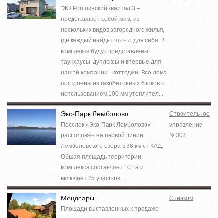
"ЖК Ропшинский квартал 3 –
представляет собой микс из
нескольких видов загородного жилья,
где каждый найдет что-то для себя. В
комплексе будут представлены:
таунхаусы, дуплексы и впервые для
нашей компании - коттеджи. Все дома
построены из газобетонных блоков с
использованием 100 мм утеплител...
Эко-Парк Лемболово
Строительное
Поселок «Эко-Парк Лемболово»
управление
расположен на первой линии
№308
Лемболовского озера в 38 км от КАД.
Общая площадь территории
комплекса составляет 10 Га и
включает 25 участков....
Мендсары
Стинком
Площади выставленных к продаже