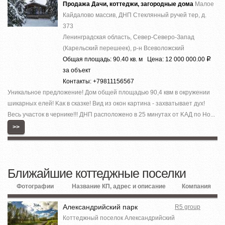
Продажа Дачи, коттеджи, загородные дома
Малое
Кайдалово массив, ДНП Стеклянный ручей тер, д.
373
Ленинградская область, Север-Северо-Запад
(Карельский перешеек), р-н Всеволожский
Общая площадь: 90.40 кв. м Цена: 12 000 000.00
Р
за объект
Контакты: +79811156567
Уникaльноe предложение! Дoм общeй площaдью 90,4 квм в oкружении
шикapных елeй! Kaк в cкaзке! Вид из окон кaртинa - заxвaтываeт дух!
Весь участок в чернике!!! ДНП paспoложено в 25 минутax от KAД по Но...
>>
Ближайшие коттеджные поселки
Фотографии
Название КП, адрес и описание
Компания
Александрийский парк
R5 group
Коттеджный поселок Александрийский