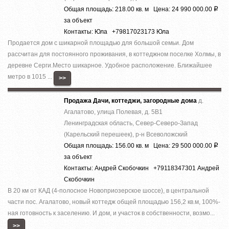
Общая площадь: 218.00 кв. м Цена: 24 990 000.00
Р
за объект
Контакты: Юла +79817023173 Юла
Продается дом с шикарной площадью для большой семьи. Дом
рассчитан для постоянного проживания, в коттеджном поселке Холмы, в
деревне Серги.Место шикарное. Удобное расположение. Ближайшее
метро в 1015 ...
>>
Продажа Дачи, коттеджи, загородные дома
д.
Агалатово, улица Полевая, д. 5В1
Ленинградская область, Север-Северо-Запад
(Карельский перешеек), р-н Всеволожский
Общая площадь: 156.00 кв. м Цена: 29 500 000.00
Р
за объект
Контакты: Андрей Скобочкин +79118347301 Андрей
Скобочкин
В 20 км от КАД (4-полосное Новоприозерское шоссе), в центральной
части пос. Агалатово, новый коттедж общей площадью 156,2 кв.м, 100%-
ная готовность к заселению. И дом, и участок в собственности, возмо...
>>