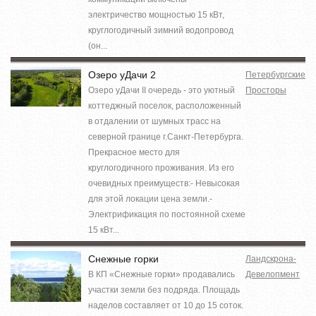
электричество мощностью 15 кВт,
круглогодичный зимний водопровод
(он...
Озеро уДачи 2
Петербургские
Озеро уДачи II очередь - это уютный
Просторы
коттеджный поселок, расположенный
в отдалении от шумных трасс на
северной границе г.Санкт-Петербурга.
Прекрасное место для
круглогодичного проживания. Из его
очевидных преимуществ:- Невысокая
для этой локации цена земли.-
Электрификация по постоянной схеме
15 кВт...
Снежные горки
Ландскрона-
В КП «Снежные горки» продавались
Девелопмент
участки земли без подряда. Площадь
наделов составляет от 10 до 15 соток.