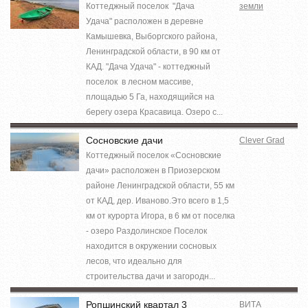
Коттеджный поселок "Дача
земли
Удача" расположен в деревне
Камышевка, Выборгского района,
Ленинградской области, в 90 км от
КАД. "Дача Удача" - коттеджный
поселок в лесном массиве,
площадью 5 Га, находящийся на
берегу озера Красавица. Озеро с...
Сосновские дачи
Clever Grad
Коттеджный поселок «Сосновские
дачи» расположен в Приозерском
районе Ленинградской области, 55 км
от КАД, дер. Иваново.Это всего в 1,5
км от курорта Игора, в 6 км от поселка
- озеро Раздолинское Поселок
находится в окружении сосновых
лесов, что идеально для
строительства дачи и загородн...
Ропшинский квартал 3
ВИТА