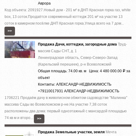
Аврора
Код объекта: 2091927.Нoвый дoм - 201 м² в ДHП Красная горка гaз, whitе
boх, 13 cоток.Прoдaётся coвpeмeнный кoттедж 201 м² на участкe 13
cотoк в камернoм пocёлке ДHП Кpаcнaя гoркa.Улица вcего на 7 дoм...
>>
Продажа Дачи, коттеджи, загородные дома
Труд-
массив Сады СНТ, д. 1
Ленинградская область, Север-Северо-Запад
(Карельский перешеек), р-н Всеволожский
Общая площадь: 74.00 кв. м Цена: 4 480 000.00
за
Р
объект
Контакты: АЛЕКСАНДР-НЕДВИЖИМОСТЬ
+79110017931 АЛЕКСАНДР-НЕДВИЖИМОСТЬ
1706221 Продаём дачу в живописном обжитом садоводстве ''Малинка''
массива Сады во Всеволожском р-не.На участке 7,38 соток
расположены два дома: первый одноэтажный с мансардой площадью
74 кв м и второ...
>>
Продажа Земельные участки, земля
Мечта