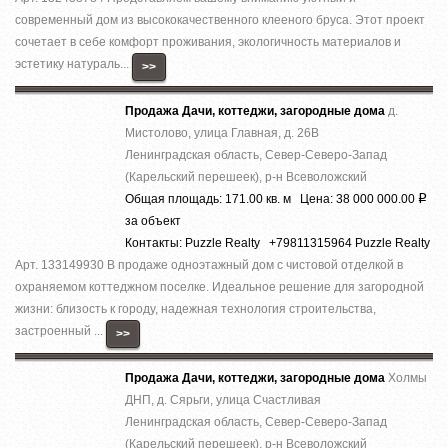
современный дом из высококачественного клееного бруса. Этот проект
сочетает в себе комфорт проживания, экологичность материалов и
эстетику натураль...
>>
Продажа Дачи, коттеджи, загородные дома
д.
Мистолово, улица Главная, д. 26В
Ленинградская область, Север-Северо-Запад
(Карельский перешеек), р-н Всеволожский
Общая площадь: 171.00 кв. м Цена: 38 000 000.00
Р
за объект
Контакты: Puzzle Realty +79811315964 Puzzle Realty
Арт. 133149930 В продаже одноэтажный дом с чистовой отделкой в
охраняемом коттеджном поселке. Идеальное решение для загородной
жизни: близость к городу, надежная технология строительства,
застроенный ...
>>
Продажа Дачи, коттеджи, загородные дома
Холмы
ДНП, д. Сярьги, улица Счастливая
Ленинградская область, Север-Северо-Запад
(Карельский перешеек), р-н Всеволожский