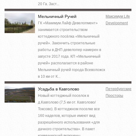
20 Га. Заст...
Мельничный Ручей
Максимум Life
ГК «Макимум Лайф Девелопмент»
Development
занимается строительством
коттеджного посёлка «Мельничный
ручей». Закончить строительные
работы в ДНП девелопер намерен в
августе 2017 года. КП «Мельничный
ручей» располагается в районе
Мельничный ручей города Всеволожск
в 10 км от К...
Усадьба в Кавголово
Петербургские
Новый коттеджный поселок в
Просторы
д.Кавголово (7,5 км от. Кавголово/
Токсово). В коттеджном поселке все
160 наделов, которые имеют вид
разрешённого использования «для
дачного строительства». В пакет
коммуникаций включены