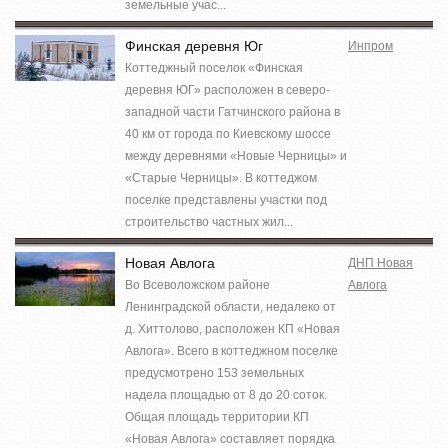
земельные учас...
Финская деревня Юг
Инпром
Коттеджный поселок «Финская
деревня ЮГ» расположен в северо-
западной части Гатчинского района в
40 км от города по Киевскому шоссе
между деревнями «Новые Черницы» и
«Старые Черницы». В коттеджом
поселке представлены участки под
строительство частных жил...
Новая Авлога
ДНП Новая
Во Всеволожском районе
Авлога
Ленинградской области, недалеко от
д. Хиттолово, расположен КП «Новая
Авлога». Всего в коттеджном поселке
предусмотрено 153 земельных
надела площадью от 8 до 20 соток.
Общая площадь территории КП
«Новая Авлога» составляет порядка