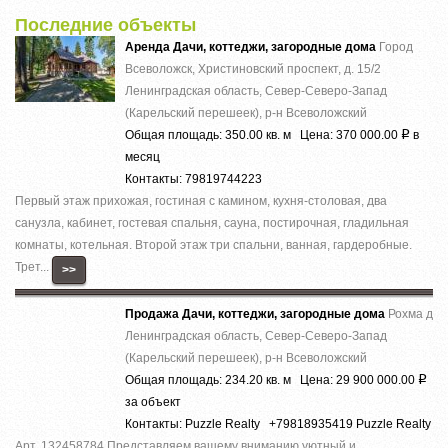
Последние объекты
Аренда Дачи, коттеджи, загородные дома
Город
Всеволожск, Христиновский проспект, д. 15/2
Ленинградская область, Север-Северо-Запад
(Карельский перешеек), р-н Всеволожский
Общая площадь: 350.00 кв. м Цена: 370 000.00
в
Р
месяц
Контакты: 79819744223
Первый этаж прихожая, гостиная с камином, кухня-столовая, два
санузла, кабинет, гостевая спальня, сауна, постирочная, гладильная
комнаты, котельная. Второй этаж три спальни, ванная, гардеробные.
Трет...
>>
Продажа Дачи, коттеджи, загородные дома
Рохма д
Ленинградская область, Север-Северо-Запад
(Карельский перешеек), р-н Всеволожский
Общая площадь: 234.20 кв. м Цена: 29 900 000.00
Р
за объект
Контакты: Puzzle Realty +79818935419 Puzzle Realty
Арт. 132458784 Представляем вашему вниманию уютный и