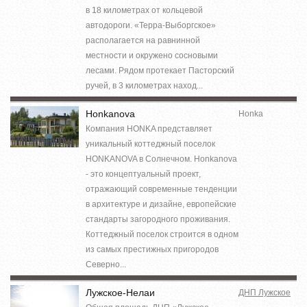
в 18 километрах от кольцевой
автодороги. «Терра-Выборгское»
располагается на равнинной
местности и окружено сосновыми
лесами. Рядом протекает Пасторский
ручей, в 3 километрах наход...
Honkanova
Honka
Компания HONKA представляет
уникальный коттеджный поселок
HONKANOVA в Солнечном. Honkanova
- это концептуальный проект,
отражающий современные тенденции
в архитектуре и дизайне, европейские
стандарты загородного проживания.
Коттеджный поселок строится в одном
из самых престижных пригородов
Северно...
Лужское-Нелаи
ДНП Лужское