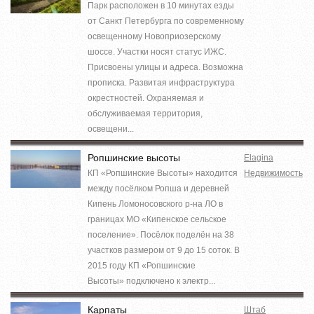
Парк расположен в 10 минутах езды
от Санкт Петербурга по современному
освещенному Новоприозерскому
шоссе. Участки носят статус ИЖС.
Присвоены улицы и адреса. Возможна
прописка. Развитая инфраструктура
окрестностей. Охраняемая и
обслуживаемая территория,
освещени...
Ропшинские высоты
Elagina
КП «Ропшинские Высоты» находится
Недвижимость
между посёлком Ропша и деревней
Кипень Ломоносовского р-на ЛО в
границах МО «Кипенское сельское
поселение». Посёлок поделён на 38
участков размером от 9 до 15 соток. В
2015 году КП «Ропшинские
Высоты» подключено к электр...
Карпаты
Штаб