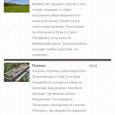
Вековой лес окружает участки с трех
сторон, создавая то самое
настроение умиротворенности и
покоя, к которому стремятся все
«настоящие дачники». Расположен
поселок всего в 55 км от Санкт-
Петербурга, если ехать по
Мурманской трассе. Хорошая дорога
подходит прямо к участкам, что
позволяет ...
Поляны
Штаб
Поселок «Поляны» располагается в
29 километрах от КАД. Если Вам
понадобится съездить в город, не
проблема, ведь рядом с поселком
проходят три крупных шоссе –
Ропшинское, Гостилицкое и
Таллинское. Неподалеку от поселка
«Поляны», где продаются недорогие