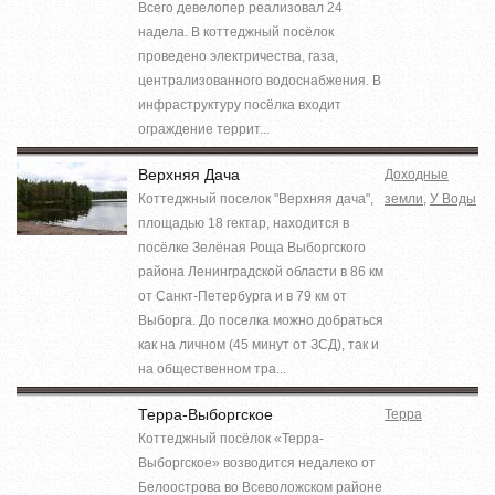
Всего девелопер реализовал 24
надела. В коттеджный посёлок
проведено электричества, газа,
централизованного водоснабжения. В
инфраструктуру посёлка входит
ограждение террит...
Верхняя Дача
Доходные
Коттеджный поселок "Верхняя дача",
земли
,
У Воды
площадью 18 гектар, находится в
посёлке Зелёная Роща Выборгского
района Ленинградской области в 86 км
от Санкт-Петербурга и в 79 км от
Выборга. До поселка можно добраться
как на личном (45 минут от ЗСД), так и
на общественном тра...
Терра-Выборгское
Терра
Коттеджный посёлок «Терра-
Выборгское» возводится недалеко от
Белоострова во Всеволожском районе