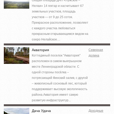
Общая площадь ДНП «Лужское –
Нелаи» 14 гектар и насчитывает 67
земельных участков, площадь
участков — от 9 до 25 соток.
Прекрасное расположение, позволяет
с каждого участка любоваться
прекрасным открывающимся видом на
озеро Нелайское....
Акватория
Северная
Коттеджный поселок "Акватория"
долина
расположен в самом выигрышном
месте Ленинградской области. С
одной стороны посёлка –
потрясающий Финский залив, с другой
– живописный сосновый лес, который
поддерживает высокую экологичность
района.Акватория имеет самую
развитую инфраструктур...
Дача Удача
Доходные