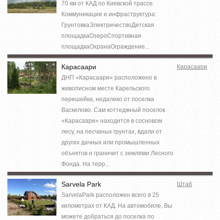
70 км от КАД по Киевской трассе.
Коммуникации и инфраструктура:
ГрунтовкаЭлектричествоДетская
площадкаОзероСпортивная
площадкаОхранаОграждение...
Карасаари
Карасаари
ДНП «Карасаари» расположено в
живописном месте Карельского
перешейка, недалеко от поселка
Васкелово. Сам коттеджный поселок
«Карасаари» находится в сосновом
лесу, на песчаных грунтах, вдали от
других дачных или промышленных
объектов и граничит с землями Лесного
Фонда. На терр...
Sarvela Park
Штаб
SarvelaPark расположен всего в 25
километрах от КАД. На автомобиле, Вы
можете добраться до поселка по