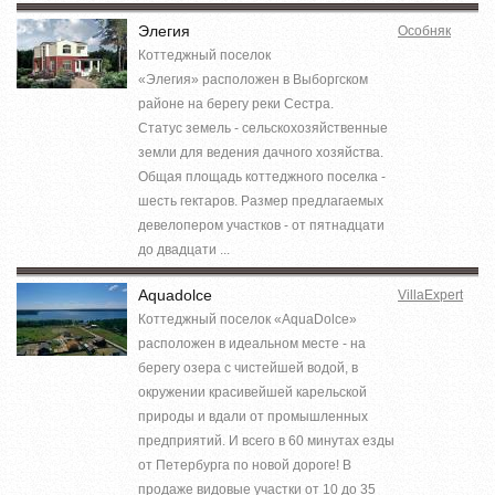
Элегия
Особняк
Коттеджный поселок
«Элегия» расположен в Выборгском
районе на берегу реки Сестра.
Статус земель - сельскохозяйственные
земли для ведения дачного хозяйства.
Общая площадь коттеджного поселка -
шесть гектаров. Размер предлагаемых
девелопером участков - от пятнадцати
до двадцати ...
Aquadolce
VillaExpert
Коттеджный поселок «AquaDolce»
расположен в идеальном месте - на
берегу озера с чистейшей водой, в
окружении красивейшей карельской
природы и вдали от промышленных
предприятий. И всего в 60 минутах езды
от Петербурга по новой дороге! В
продаже видовые участки от 10 до 35