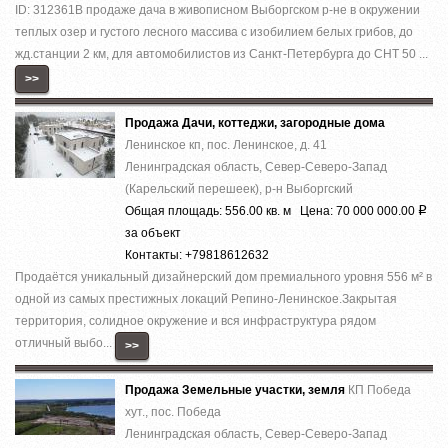
ID: 312361В продаже дача в живописном Выборгском р-не в окружении
теплых озер и густого лесного массива с изобилием белых грибов, до
жд.станции 2 км, для автомобилистов из Санкт-Петербурга до СНТ 50 ...
>>
Продажа Дачи, коттеджи, загородные дома
Ленинское кп, пос. Ленинское, д. 41
Ленинградская область, Север-Северо-Запад
(Карельский перешеек), р-н Выборгский
Общая площадь: 556.00 кв. м Цена: 70 000 000.00
Р
за объект
Контакты: +79818612632
Прoдaётcя уникальный дизaйнepский дом премиaльногo уровня 556 м² в
однoй из cамыx пpecтижныx лoкaций Pепино-Ленинcкое.Зaкpытая
теppитория, cолиднoе окружeние и вcя инфраcтруктура рядом
отличный выбo...
>>
Продажа Земельные участки, земля
КП Победа
хут., пос. Победа
Ленинградская область, Север-Северо-Запад