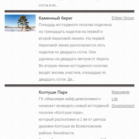
соток в ко...
Каменный берег
Erkker Group
Площадь коттеджного поселка поделена
на тринадцать наделов на первой и
второй береговой линиях. На первой
береговой линии располагается пять
наделов по двадцать соток. Они
удалены на двадцать метров от берега.
Во вторую линию коттеджного поселка
входят восемь участков, площадью по
двадцать соток. Да...
Колтуши Парк
Максимум
ГК «Максимум лайф девелопмент»
Life
начинает возводить новый коттеджный
Development
поселок «Колтуши парк»,
который расположен в 1 км от центра
деревни Колтуши во Всеволожском
районе Ленобласти.