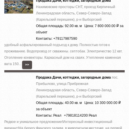
Продажа Дачи, коттеджи, загородные дома
Нахимовские просторы СНТ, проезд Кирпичный
Ленинградская область, Север-Северо-Запад
(Карельский перешеек), р-н Выборгский
Общая площадь: 92.00 кв. м Цена: 7 800 000.00
за
Р
объект
Контакты: +79117987590
удобный асфальтированный подъезд к дому. Полностью готов к
проживанию. Водопровод от скважины. септобак. Электричество 12 квт.
Отопление конвекторы. Каркасный дом на сваях. Утепление каменная
вата 150...
>>
Продажа Дачи, коттеджи, загородные дома
пос.
Прибылово, улица Прибрежная
Ленинградская область, Север-Северо-Запад
(Карельский перешеек), р-н Выборгский
Общая площадь: 40.00 кв. м Цена: 10 300 000.00
Р
за объект
Контакты: Реал +79818114200 Реал
Редкое и уникальное предложение!Интересный инвестиционный
вариант!На берегу Финского залива, в живописном местечке, на первой