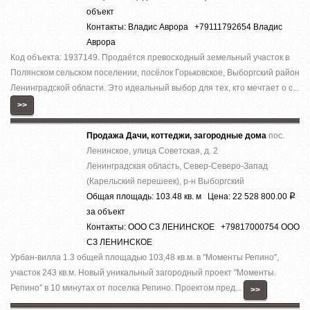
объект
Контакты: Владис Аврора +79111792654 Владис
Аврора
Код объекта: 1937149. Продаётся превосходный земельный участок в
Полянском сельском поселении, посёлок Горьковское, Выборгский район
Ленинградской области. Это идеальный выбор для тех, кто мечтает о с...
>>
Продажа Дачи, коттеджи, загородные дома
пос.
Ленинское, улица Советская, д. 2
Ленинградская область, Север-Северо-Запад
(Карельский перешеек), р-н Выборгский
Общая площадь: 103.48 кв. м Цена: 22 528 800.00
Р
за объект
Контакты: ООО СЗ ЛЕНИНСКОЕ +79817000754 ООО
СЗ ЛЕНИНСКОЕ
Урбан-вилла 1.3 общей площадью 103,48 кв.м. в ''Моменты Репино'',
участок 243 кв.м. Новый уникальный загородный проект ''Моменты.
Репино'' в 10 минутах от поселка Репино. Проектом пред...
>>