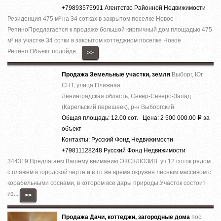
+79893575991 Агентство Районной Недвижимости
Резиденция 475 м² на 34 сотках в закрытом поселке Новое
РепиноПредлагается к продаже большой кирпичный дом площадью 475
м² на участке 34 сотки в закрытом коттеджном поселке Новое
Репино.Объект подойде...
>>
Продажа Земельные участки, земля
Выборг, Юг
СНТ, улица Пляжная
Ленинградская область, Север-Северо-Запад
(Карельский перешеек), р-н Выборгский
Общая площадь: 12.00 сот. Цена: 2 500 000.00
за
Р
объект
Контакты: Русский Фонд Недвижимости
+79811128248 Русский Фонд Недвижимости
344319 Предлагаем Вашему вниманию ЭКСКЛЮЗИВ: уч 12 соток рядом
с пляжем в городской черте и в то же время окружен лесным массивом с
корабельными соснами, в котором все дары природы.Участок состоит
из...
>>
Продажа Дачи, коттеджи, загородные дома
пос.