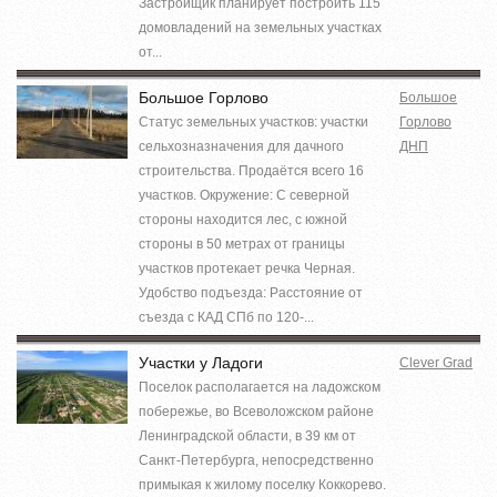
Застройщик планирует построить 115
домовладений на земельных участках
от...
Большое Горлово
Большое
Статус земельных участков: участки
Горлово
сельхозназначения для дачного
ДНП
строительства. Продаётся всего 16
участков. Окружение: С северной
стороны находится лес, с южной
стороны в 50 метрах от границы
участков протекает речка Черная.
Удобство подъезда: Расстояние от
съезда с КАД СПб по 120-...
Участки у Ладоги
Clever Grad
Поселок располагается на ладожском
побережье, во Всеволожском районе
Ленинградской области, в 39 км от
Санкт-Петербурга, непосредственно
примыкая к жилому поселку Коккорево.