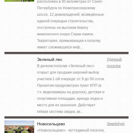
расположен в 30 километрах от Санкт-
Петербурга по Новоприозерскому
шоссе. 12 домовладений, возведённые
единой очередью строительства,
построены на высоком берегу
живописного озера Сярки-лампи.
Территория, примыкающая к поселку,
имеет сложившуюся инф...
Зеленый лес
Удачный
В дачном поселке «Зеленый лес»
поселок
открыт для продажи широкий выбор
участков 1-ой очереди: от 9 до 50 соток.
Проектом предусмотрен пункт КПП (в
т.ч. видеокамеры на дорогах), детская и
спортивная площадки, аренда лодок и
место для их хранения. Действует
гибкая система скидок, ак...
Новосельцево
Землебург
«Новосельцево» - коттеджный поселок,