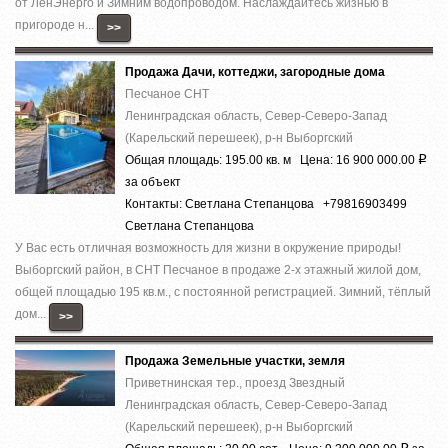
от ЛенЭнерго и Зимним водопроводом. Наслаждайтесь жизнью в
пригороде н...
>>
Продажа Дачи, коттеджи, загородные дома
Песчаное СНТ
Ленинградская область, Север-Северо-Запад
(Карельский перешеек), р-н Выборгский
Общая площадь: 195.00 кв. м Цена: 16 900 000.00
Р
за объект
Контакты: Светлана Степанцова +79816903499
Светлана Степанцова
У Вас есть отличная возможность для жизни в окружение природы!
Выборгский район, в СНТ Песчаное в продаже 2-х этажный жилой дом,
общей площадью 195 кв.м., с постоянной регистрацией. Зимний, тёплый
дом...
>>
Продажа Земельные участки, земля
Приветнинская тер., проезд Звездный
Ленинградская область, Север-Северо-Запад
(Карельский перешеек), р-н Выборгский
Р