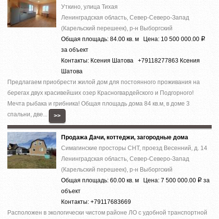
Уткино, улица Тихая
Ленинградская область, Север-Северо-Запад
(Карельский перешеек), р-н Выборгский
Общая площадь: 84.00 кв. м Цена: 10 500 000.00
Р
за объект
Контакты: Ксения Шатова +79118277863 Ксения
Шатова
Предлагаем приобрести жилой дом для постоянного проживания на
берегах двух красивейших озер Красногвардейского и Подгорного!
Мечта рыбака и грибника! Общая площадь дома 84 кв.м, в доме 3
спальни, две...
>>
Продажа Дачи, коттеджи, загородные дома
Симагинские просторы СНТ, проезд Весенний, д. 14
Ленинградская область, Север-Северо-Запад
(Карельский перешеек), р-н Выборгский
Общая площадь: 60.00 кв. м Цена: 7 500 000.00
за
Р
объект
Контакты: +79117683669
Расположен в экологически чистом районе ЛО с удобной транспортной