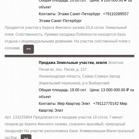
Общая площадь: 20.00 сот. Цена: 9 200 000.00
за
объект
Контакты: Этажи Санкт-Петербург +79110289557
Этажи Санкт-Петербург
Продается участок у берега Финского залива 20,8 соток. Уникальный
пляж. Собственность. Прямая продажа.Поблизости находятся база
отдыха с индивидуальными домиками. На участке собственный пляж с
соснами...
>>
Продажа Земельные участки, земля
Золотые
Пески кп, пос. Пески, д. 157
Ленинградская область, Север-Северо-Запад
(Карельский перешеек), р-н Выборгский
Общая площадь: 19.00 сот. Цена: 13 000 000.00
за
Р
объект
Контакты: Мир Квартир Элит +79112770142 Мир
Квартир Элит
Арт. 133225864 Предлагается к продаже участок 19 соток, 7 минут
пешком до берега Финского залива, сохранен красивый, природный
ландшафт.На участке расположена баня. Коммуникации:Магистральный
газЭле...
>>