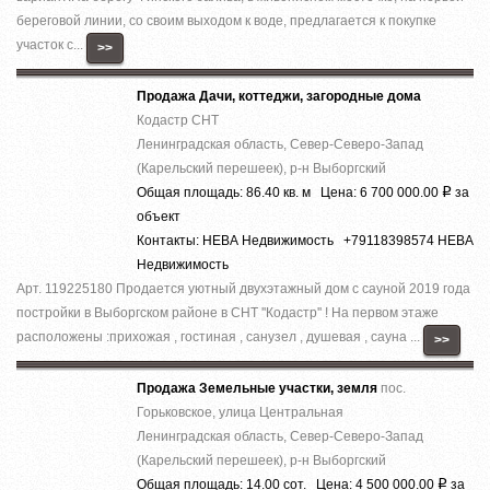
береговой линии, со своим выходом к воде, предлагается к покупке
участок с...
>>
Продажа Дачи, коттеджи, загородные дома
Кодастр СНТ
Ленинградская область, Север-Северо-Запад
(Карельский перешеек), р-н Выборгский
Общая площадь: 86.40 кв. м Цена: 6 700 000.00
за
Р
объект
Контакты: НЕВА Недвижимость +79118398574 НЕВА
Недвижимость
Арт. 119225180 Продается уютный двухэтажный дом с сауной 2019 года
постройки в Выборгском районе в СНТ ''Кодастр'' ! На первом этаже
расположены :прихожая , гостиная , санузел , душевая , сауна ...
>>
Продажа Земельные участки, земля
пос.
Горьковское, улица Центральная
Ленинградская область, Север-Северо-Запад
(Карельский перешеек), р-н Выборгский
Общая площадь: 14.00 сот. Цена: 4 500 000.00
за
Р