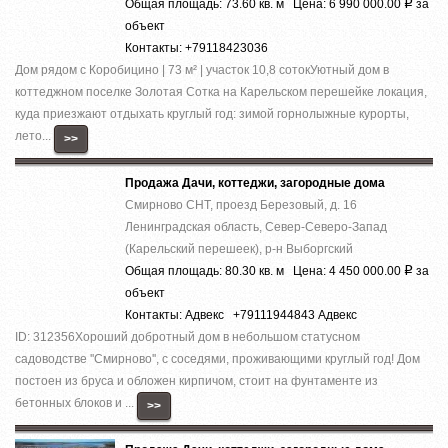
Общая площадь: 73.60 кв. м Цена: 6 990 000.00
за
Р
объект
Контакты: +79118423036
Дом рядом с Коробицино | 73 м² | участок 10,8 сотокУютный дом в
коттеджном поселке Золотая Сотка на Карельском перешейке локация,
куда приезжают отдыхать круглый год: зимой горнолыжные курорты,
лето...
>>
Продажа Дачи, коттеджи, загородные дома
Смирново СНТ, проезд Березовый, д. 16
Ленинградская область, Север-Северо-Запад
(Карельский перешеек), р-н Выборгский
Общая площадь: 80.30 кв. м Цена: 4 450 000.00
за
Р
объект
Контакты: Адвекс +79111944843 Адвекс
ID: 312356Хороший добротный дом в небольшом статусном
садоводстве ''Смирново'', с соседями, проживающими круглый год! Дом
постоен из бруса и обложен кирпичом, стоит на фунтаменте из
бетонных блоков и ...
>>