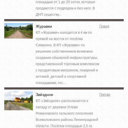
площадью от 1 до 20 соток, которые
продаются с подрядом и без него. В
ДНП существу...
Журавки
Гранд
КП «Журавки» находится в 4 км по
прямой на восток от посёлка
Симагино. В КП «Журавки» по
решению собственников возможно
создание обширной инфраструктуры,
представленной торговым комплексом
с продуктовым магазином, пекарней и
аптекой, детской и спортивной
площадками, гос...
Звёздное
Гектар
КП «Звёздное» располагается к
западу от деревни Углово
Романовского сельского поселения
Всеволожского района Ленинградской
области. Посёлок площадью 2,5 га