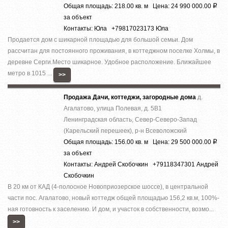
Общая площадь: 218.00 кв. м Цена: 24 990 000.00
Р
за объект
Контакты: Юла +79817023173 Юла
Продается дом с шикарной площадью для большой семьи. Дом
рассчитан для постоянного проживания, в коттеджном поселке Холмы, в
деревне Серги.Место шикарное. Удобное расположение. Ближайшее
метро в 1015 ...
>>
Продажа Дачи, коттеджи, загородные дома
д.
Агалатово, улица Полевая, д. 5В1
Ленинградская область, Север-Северо-Запад
(Карельский перешеек), р-н Всеволожский
Общая площадь: 156.00 кв. м Цена: 29 500 000.00
Р
за объект
Контакты: Андрей Скобочкин +79118347301 Андрей
Скобочкин
В 20 км от КАД (4-полосное Новоприозерское шоссе), в центральной
части пос. Агалатово, новый коттедж общей площадью 156,2 кв.м, 100%-
ная готовность к заселению. И дом, и участок в собственности, возмо...
>>