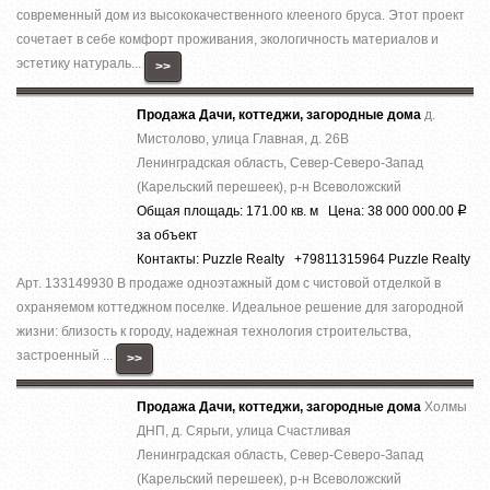
современный дом из высококачественного клееного бруса. Этот проект
сочетает в себе комфорт проживания, экологичность материалов и
эстетику натураль...
>>
Продажа Дачи, коттеджи, загородные дома
д.
Мистолово, улица Главная, д. 26В
Ленинградская область, Север-Северо-Запад
(Карельский перешеек), р-н Всеволожский
Общая площадь: 171.00 кв. м Цена: 38 000 000.00
Р
за объект
Контакты: Puzzle Realty +79811315964 Puzzle Realty
Арт. 133149930 В продаже одноэтажный дом с чистовой отделкой в
охраняемом коттеджном поселке. Идеальное решение для загородной
жизни: близость к городу, надежная технология строительства,
застроенный ...
>>
Продажа Дачи, коттеджи, загородные дома
Холмы
ДНП, д. Сярьги, улица Счастливая
Ленинградская область, Север-Северо-Запад
(Карельский перешеек), р-н Всеволожский