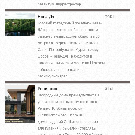
развитую инфраструктур...
Нева-Да
ФАКТ
Готовый коттеджный поселок «Нева-
ДА!» расположен во Всеволожском
районе Ленинградской области в 50
метрах от берега Невы и в 26 км от
Санкт-Петербурга по Мурманскому
шоссе. «Нева-ДА!» находится в
экологически чистом месте на Невском
побережье, по его границе
раскинулись крас...
Репинское
STEIT
Загородные дома премиум-класса в
уникальном коттеджном поселке в
Репино. Клубный поселок
«Репинское» это: Всего 30
домовладений Собственное озеро
для купания и рыбалки (стерлядь,
осетр, форель) Более 30 000 м2 мест