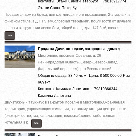
Контакты: Этажи Санкт-Петербург +79816917774
Этажи Санкт-Петербург
Продается дом из бруса, для круглогодичного проживания, 2-этажный, в
финском стиле, в ДНП ''Лемболовская твердыня'', поблизости от Щучьего
озера и в окружении лесов.Дом, общей площадью 147,3 м², возве...
>>
Продажа Дачи, коттеджи, загородные дома
д.
Мистолово, проспект Средний, д. 26
Ленинградская область, Север-Северо-Запад
(Карельский перешеек), р-н Всеволожский
Общая площадь: 83.40 кв. м Цена: 8 500 000.00
за
Р
объект
Контакты: Камилла Ланетина +79819866344
Камилла Ланетина
Двухэтажный таунхаус в закрытом поселке в Мистолово.Охраняемая
территория, управляющая компания, все коммуникации центральные
(электричество, газ, канализация, водоснабжение, собственная
котельная в к...
>>