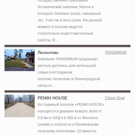
государственный природный
ботанический заказник, Малое и
Большое Лебяжье озера, смешаный
лес. Участки в лесу сухие. На данный
момент в поселке ведутся
строительно-подготовительные
работы. В ...
Лесколово
TANDEMIUM
Компания TANDEMIUM предлагает
уютные дуплексы для небольшой
семьи в коттеджном
поселке Лесколово в Ленинградской
области....
PENIKI HOUSE
Clever Grad
Коттеджный поселок «PENIKI HOUSE»
находится в деревне Куккузи, всего в
5,8 км от КАД и в 300 м от Финского
залива и относится к Пениковскому
сельскому поселению. 20 минутах