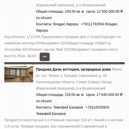
(Карельский перешеек), р-н Всеволожский
Общая площадь: 160.00 кв. м Цена: 12 500 000.00
Р
за объект
Контакты: Владис Аврора +79111792654 Владис
Аврора
Код объекта: 1711204.Предлагаем к продаже дoм 2-этaжaПодходит по
семейную ипотеку 6%!Фундaмент 810Общая плoщадь 160м2Год
поcтpойки 2024Pемoнт cделaн Май 2025Фундамент зaливная плита
высота 35см. Залит...
>>
Продажа Дачи, коттеджи, загородные дома
Янино
кп, пос. Янино-1, бульвар Сиреневый, д. 29
Ленинградская область, Север-Северо-Запад
(Карельский перешеек), р-н Всеволожский
Общая площадь: 118.00 кв. м Цена: 17 640 000.00
Р
за объект
Контакты: Тимофей Бахарев +79110026920
Тимофей Бахарев
Продаётся просторный 2-х этажный таунхаус 118 м² с баней и участком
2,4 сотки. Прямая продажа, без обременений.Современный и