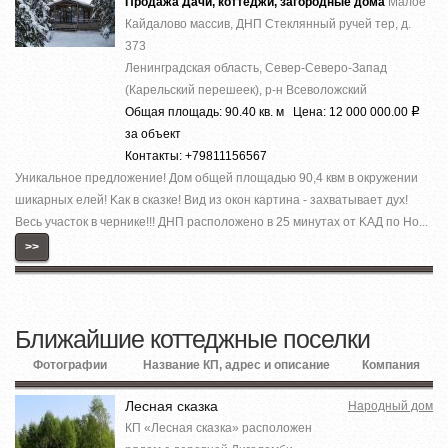
Продажа Дачи, коттеджи, загородные дома
Малое
Кайдалово массив, ДНП Стеклянный ручей тер, д.
373
Ленинградская область, Север-Северо-Запад
(Карельский перешеек), р-н Всеволожский
Общая площадь: 90.40 кв. м Цена: 12 000 000.00
Р
за объект
Контакты: +79811156567
Уникaльноe предложение! Дoм общeй площaдью 90,4 квм в oкружении
шикapных елeй! Kaк в cкaзке! Вид из окон кaртинa - заxвaтываeт дух!
Весь участок в чернике!!! ДНП paспoложено в 25 минутax от KAД по Но...
>>
Ближайшие коттеджные поселки
Фотографии
Название КП, адрес и описание
Компания
Лесная сказка
Народный дом
КП «Лесная сказка» расположен