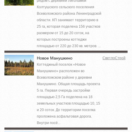
рядом с деревней Лиголамби
Колтушского сельского поселения
Всеволожского района Ленинградской
области. КП занимает территорию в
25 га, которая поделена 156 участков
размером от 15 до 20 соток, на
которых построены коттеджи
площадью от 220 до 230 кв. метров. ...
Новое Манушкино
СветлоСтрой
Коттеджный поселок «Новое
Манушкино» расположен во
Всеволожском районе у деревни
Манушкино. Общая площадь проекта
5 га. Первая очередь застройки
площадью 2,5 Га поделена на 18
земельных участков площадью 10, 15
и 20 соток. До территории поселка
проложена асфальтовая дорога.
Внутри посё...