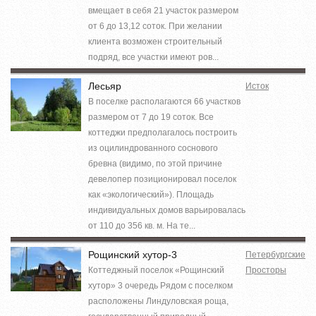
вмещает в себя 21 участок размером
от 6 до 13,12 соток. При желании
клиента возможен строительный
подряд, все участки имеют ров...
Лесьяр
Исток
В поселке располагаются 66 участков
размером от 7 до 19 соток. Все
коттеджи предполагалось построить
из оцилиндрованного соснового
бревна (видимо, по этой причине
девелопер позиционировал поселок
как «экологический»). Площадь
индивидуальных домов варьировалась
от 110 до 356 кв. м. На те...
Рощинский хутор-3
Петербургские
Коттеджный поселок «Рощинский
Просторы
хутор» 3 очередь Рядом с поселком
расположены Линдуловская роща,