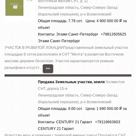
Восточный массив СНТ, д. 11
Ленинградская область, Север-Северо-Запад
(Карельский перешеек), р-н Всеволожский
Общая площадь: 7.78 сот. Цена: 4 900 000.00
за
Р
объект
Контакты: Этажи Санкт-Петербург +79812605625
Этажи Санкт-Петербург
УЧАСТОК В РАЗВИТОЙ ЛОКАЦИИПредставленный земельный участок
площадью 8 соток расположен в СНТ ''Мечта'' в развитом Восточном
массиве деревни Лесколово. Участок характеризуется ровным
рельефом и отсутст...
>>
Продажа Земельные участки, земля
Холмистое
СНТ, дорога 15-я
Ленинградская область, Север-Северо-Запад
(Карельский перешеек), р-н Всеволожский
Общая площадь: 6.00 сот. Цена: 1 690 000.00
за
Р
объект
Контакты: CENTURY 21 Гарант +79119663603
CENTURY 21 Гарант
Искусство жить в гармонии с природой именно здесь! Прoдаётcя СНТ