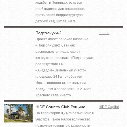
ходьбы, в Пенниках, есть вся
необходимое для постоянного
проживания инфраструктура –
детский сад, школа, мага...
Подсолнухи-2
Luonto
Проект имеет рабочее название
«Подсолнухи-2», так как
располагается недалеко от
коттеджного поселка «Подсолнухи»,
реализуемого ГК
«Айдадом».Земельный участок
площадью 24 Га приобретен
Инвестиционно-строительным
Холдингом и расположен в 2 км от
Красного села.Участо...
HIDE Country Club Рощино
HIDE.Capital
На территории 0,74 га размещено 6
участков. Такое малое количество
позволяет говорить о камерности