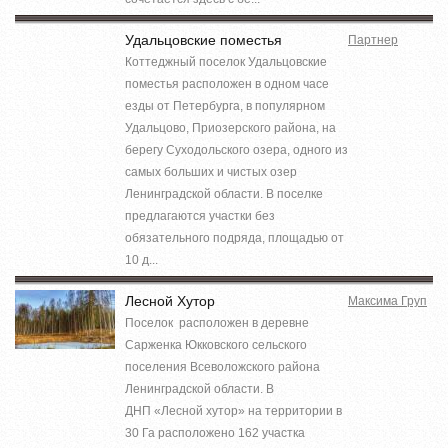
Удальцовские поместья
Партнер
Коттеджный поселок Удальцовские
поместья расположен в одном часе
езды от Петербурга, в популярном
Удальцово, Приозерского района, на
берегу Суходольского озера, одного из
самых больших и чистых озер
Ленинградской области. В поселке
предлагаются участки без
обязательного подряда, площадью от
10 д...
Лесной Хутор
Максима Груп
Поселок расположен в деревне
Сарженка Юкковского сельского
поселения Всеволожского района
Ленинградской области. В
ДНП «Лесной хутор» на территории в
30 Га расположено 162 участка