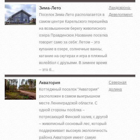
Зима-Лето
Ландскрона-
Поселок Зима-Лето располагается в
Девелопмент
самом центре Карельского перешейка
на возвышенном берегу живописного
озера Правдинское.Название поселка
говорит само за себя: Летом – это
купание в озере, солнечные ванны,
катание на скутерах и игра в пляжный
волейбол с друзьями. В зимнее время
– это б...
Акватория
Северная
Коттеджный поселок "Акватория"
долина
расположен в самом выигрышном
месте Ленинградской области. С
одной стороны посёлка –
потрясающий Финский залив, с другой
– живописный сосновый лес, который
поддерживает высокую экологичность
района.Акватория имеет самую