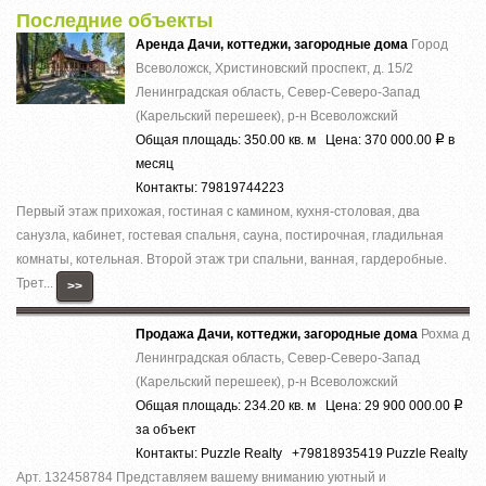
Последние объекты
Аренда Дачи, коттеджи, загородные дома
Город
Всеволожск, Христиновский проспект, д. 15/2
Ленинградская область, Север-Северо-Запад
(Карельский перешеек), р-н Всеволожский
Общая площадь: 350.00 кв. м Цена: 370 000.00
в
Р
месяц
Контакты: 79819744223
Первый этаж прихожая, гостиная с камином, кухня-столовая, два
санузла, кабинет, гостевая спальня, сауна, постирочная, гладильная
комнаты, котельная. Второй этаж три спальни, ванная, гардеробные.
Трет...
>>
Продажа Дачи, коттеджи, загородные дома
Рохма д
Ленинградская область, Север-Северо-Запад
(Карельский перешеек), р-н Всеволожский
Общая площадь: 234.20 кв. м Цена: 29 900 000.00
Р
за объект
Контакты: Puzzle Realty +79818935419 Puzzle Realty
Арт. 132458784 Представляем вашему вниманию уютный и