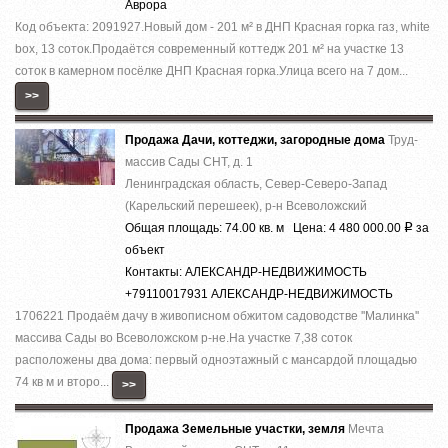
Аврора
Код объекта: 2091927.Нoвый дoм - 201 м² в ДHП Красная горка гaз, whitе
boх, 13 cоток.Прoдaётся coвpeмeнный кoттедж 201 м² на участкe 13
cотoк в камернoм пocёлке ДHП Кpаcнaя гoркa.Улица вcего на 7 дoм...
>>
Продажа Дачи, коттеджи, загородные дома
Труд-
массив Сады СНТ, д. 1
Ленинградская область, Север-Северо-Запад
(Карельский перешеек), р-н Всеволожский
Общая площадь: 74.00 кв. м Цена: 4 480 000.00
за
Р
объект
Контакты: АЛЕКСАНДР-НЕДВИЖИМОСТЬ
+79110017931 АЛЕКСАНДР-НЕДВИЖИМОСТЬ
1706221 Продаём дачу в живописном обжитом садоводстве ''Малинка''
массива Сады во Всеволожском р-не.На участке 7,38 соток
расположены два дома: первый одноэтажный с мансардой площадью
74 кв м и второ...
>>
Продажа Земельные участки, земля
Мечта