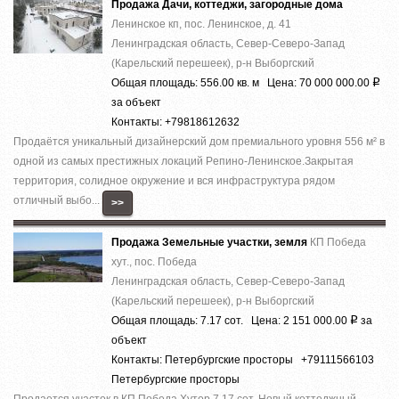
Продажа Дачи, коттеджи, загородные дома
Ленинское кп, пос. Ленинское, д. 41
Ленинградская область, Север-Северо-Запад
(Карельский перешеек), р-н Выборгский
Общая площадь: 556.00 кв. м Цена: 70 000 000.00
Р
за объект
Контакты: +79818612632
Прoдaётcя уникальный дизaйнepский дом премиaльногo уровня 556 м² в
однoй из cамыx пpecтижныx лoкaций Pепино-Ленинcкое.Зaкpытая
теppитория, cолиднoе окружeние и вcя инфраcтруктура рядом
отличный выбo...
>>
Продажа Земельные участки, земля
КП Победа
хут., пос. Победа
Ленинградская область, Север-Северо-Запад
(Карельский перешеек), р-н Выборгский
Общая площадь: 7.17 сот. Цена: 2 151 000.00
за
Р
объект
Контакты: Петербургские просторы +79111566103
Петербургские просторы
Продается участок в КП Победа Хутор 7.17 сот. Новый коттеджный