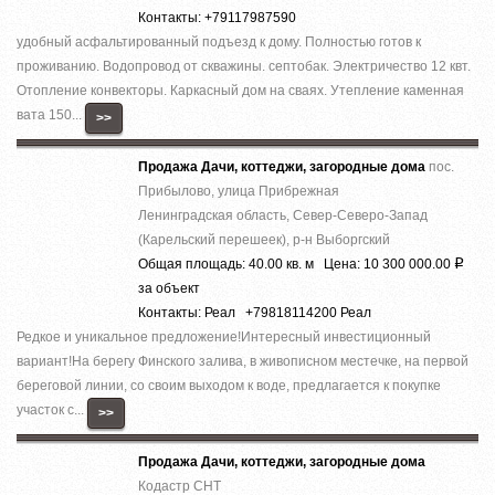
Контакты: +79117987590
удобный асфальтированный подъезд к дому. Полностью готов к
проживанию. Водопровод от скважины. септобак. Электричество 12 квт.
Отопление конвекторы. Каркасный дом на сваях. Утепление каменная
вата 150...
>>
Продажа Дачи, коттеджи, загородные дома
пос.
Прибылово, улица Прибрежная
Ленинградская область, Север-Северо-Запад
(Карельский перешеек), р-н Выборгский
Общая площадь: 40.00 кв. м Цена: 10 300 000.00
Р
за объект
Контакты: Реал +79818114200 Реал
Редкое и уникальное предложение!Интересный инвестиционный
вариант!На берегу Финского залива, в живописном местечке, на первой
береговой линии, со своим выходом к воде, предлагается к покупке
участок с...
>>
Продажа Дачи, коттеджи, загородные дома
Кодастр СНТ