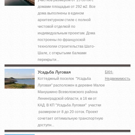
домами площадью от 292 м2. Все
дома выполнены в едином
архитектурном стиле с полной
чистовой отделкой по
индивидуальным проектам. Дома
построены по французской
технологии строительства Шато-
Шале, с открытыми балками
перекрыти...
Усадьба Луговая
БКН-
Коттеджный поселок "Усадьба
Недвижимость
Луговая" расположен в деревне Малое
Манушкино Всеволожского района
Ленинградской области, в 16 км от
КАД. В КП "Усадьба Луговая" участки
размером от 8 до 20 соток. Проект
сочетает оптимальную транспортную
доступн...