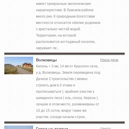
имеет прекрасные экологические
характеристики. В Лужском районе
много рек. К природным богатствам
местности относится обилие родников
с кристально чистой водой.
Территорию, на которой
расположится коттеджный поселок,
окружают ле...
Волковицы
Наша дача
Кипень + 3 км, 14 км от Красного села,
у д. Волковицы. Земля переведена под
Дачное Строительство ( можно
строить дом в 3 этажа и
прописываться ), крайние участки у
шикарного леса ( ель, сосна, береза ),
лучшие в этом месте, размежеваны от
10 до 15 соток, вокруг такие же
участки, соседи начали строи...
Город на ладони
Центр