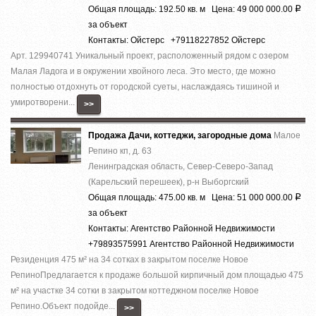
Общая площадь: 192.50 кв. м Цена: 49 000 000.00
Р
за объект
Контакты: Ойстерс +79118227852 Ойстерс
Арт. 129940741 Уникальный проект, расположенный рядом с озером
Малая Ладога и в окружении хвойного леса. Это место, где можно
полностью отдохнуть от городской суеты, наслаждаясь тишиной и
умиротворени...
>>
Продажа Дачи, коттеджи, загородные дома
Малое
Репино кп, д. 63
Ленинградская область, Север-Северо-Запад
(Карельский перешеек), р-н Выборгский
Общая площадь: 475.00 кв. м Цена: 51 000 000.00
Р
за объект
Контакты: Агентство Районной Недвижимости
+79893575991 Агентство Районной Недвижимости
Резиденция 475 м² на 34 сотках в закрытом поселке Новое
РепиноПредлагается к продаже большой кирпичный дом площадью 475
м² на участке 34 сотки в закрытом коттеджном поселке Новое
Репино.Объект подойде...
>>