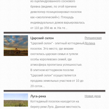
из оцилиндрованного соснового
бревна (видимо, по этой причине
девелопер позиционировал поселок
как «экологический»). Площадь
индивидуальных домов варьировалась
от 110 до 356 кв. м. На те...
Царский склон
Ропшинская
"Царский склон" - элитный коттеджный
Долина
поселок. Это место, где веками
охотилась царская семья и гуляли
особы королевских семей, где
атмосфера пропитана успешностью.
В элитном коттеджном поселке
"Царский склон" осуществляется
продажа земельных участков от 10 до
20 соток....
Луга-река
Новая дача
Коттеджный поселок находится на
берегу реки Луга. Данная местность