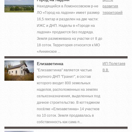
Находящийся в Ломоносовском р-не
развития
ЛО «Город на ладони» имеет размер
территорий
16,5 гектар и разделен на две части:
ИЖС и ДНП. Наделы в «Городе на
ладони» продаются без подряда.
Земля размежевана на участки от 8 до
18 соток. Территория относится к МО
«Аннинское ...
Елизаветинка
ИП Полетаев
"Елизаветинка" является частью
В.В.
крупного ДНП "Гранит", в состав
которого входит 800 земельных
наделов, расположенных на землях
сельхозназначения, выделенных под
дачное строительство. В коттеджном
посёлке «Елизаветинка» 14 участков
по 10 соток. Земля продавалась в
собственность как сама п...