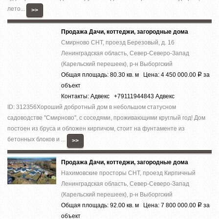
лето...
>>
Продажа Дачи, коттеджи, загородные дома
Смирново СНТ, проезд Березовый, д. 16
Ленинградская область, Север-Северо-Запад
(Карельский перешеек), р-н Выборгский
Общая площадь: 80.30 кв. м Цена: 4 450 000.00
за
Р
объект
Контакты: Адвекс +79111944843 Адвекс
ID: 312356Хороший добротный дом в небольшом статусном
садоводстве ''Смирново'', с соседями, проживающими круглый год! Дом
постоен из бруса и обложен кирпичом, стоит на фунтаменте из
бетонных блоков и ...
>>
Продажа Дачи, коттеджи, загородные дома
Нахимовские просторы СНТ, проезд Кирпичный
Ленинградская область, Север-Северо-Запад
(Карельский перешеек), р-н Выборгский
Общая площадь: 92.00 кв. м Цена: 7 800 000.00
за
Р
объект