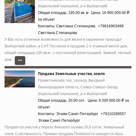
(Карельский перешеек), р-н Выборгский
Общая площадь: 195.00 кв. м Цена: 16 900 000.00
Р
за объект
Контакты: Светлана Степанцова +79816903499
Светлана Степанцова
У Вас есть отличная возможность для жизни в окружение природы!
Выборгский район, в СНТ Песчаное в продаже 2-х этажный жилой дом,
общей площадью 195 кв.м., с постоянной регистрацией. Зимний, тёплый
дом...
>>
Продажа Земельные участки, земля
Приветнинская тер., проезд Звездный
Ленинградская область, Север-Северо-Запад
(Карельский перешеек), р-н Выборгский
Общая площадь: 20.00 сот. Цена: 9 200 000.00
за
Р
объект
Контакты: Этажи Санкт-Петербург +79110289557
Этажи Санкт-Петербург
Продается участок у берега Финского залива 20,8 соток. Уникальный
пляж. Собственность. Прямая продажа.Поблизости находятся база