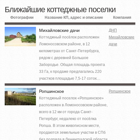
Ближайшие коттеджные поселки
Фотографии
Название КП, адрес и описание
Компания
Михайловские дачи
ДНП
Коттеджный посёлок расположен
Михайловские
Ломоносовском районе, в 12
дачи
километрах от Санкт-Петербурга,
рядом с деревней Большое
Забородье. Общая площадь проекта
33 Га, к продаже предлагались 220
участков площадью 7,5-17 соток....
Ропшинское
Ропшинское
Коттеджный поселок «Ропшинское»
расположен в Ломоносовском районе,
всего в 12 км от города Санкт-
Петербург, недалеко от посёлка
Ропша. В этом живописном месте,
продаются земельные участки в СПб
без подряда в Ленинградской области.