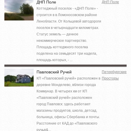
ДНП Поле
ДНП Поле
Коттеджный поселок - «ДНП Поле» -
строится в в Ломоносовском районе
Ленобласти. От Кольцевой автодороги
поселок в четырнадцати километрах.
Статус земель — дачное
некоммерческое партнерство.
Площадь коттеджного поселка
поделена на семьдесят три надела,
площадь которых, - ...
Павловский Ручей
Петербургские
КП «Павловский ручей» расположен в
Просторы
деревне Монделево, вблизи города
Коммунар. В четырех км от КП
«Павловский ручей» расположен
город Павловск: здесь работают
магазины продуктов, школа, детсад,
больница, офисы Сбербанка и почты.
Расстояние от КАД до «Павловского
ручья&...