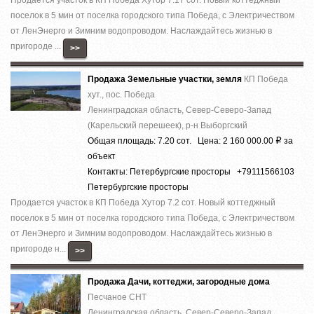
поселок в 5 мин от поселка городского типа Победа, с Электричеством
от ЛенЭнерго и Зимним водопроводом. Наслаждайтесь жизнью в
пригороде ...
>>
Продажа Земельные участки, земля
КП Победа
хут., пос. Победа
Ленинградская область, Север-Северо-Запад
(Карельский перешеек), р-н Выборгский
Общая площадь: 7.20 сот. Цена: 2 160 000.00
за
Р
объект
Контакты: Петербургские просторы +79111566103
Петербургские просторы
Продается участок в КП Победа Хутор 7.2 сот. Новый коттеджный
поселок в 5 мин от поселка городского типа Победа, с Электричеством
от ЛенЭнерго и Зимним водопроводом. Наслаждайтесь жизнью в
пригороде н...
>>
Продажа Дачи, коттеджи, загородные дома
Песчаное СНТ
Ленинградская область, Север-Северо-Запад