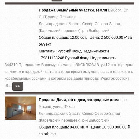
Продажа Земельные участки, земля
Выборг, Юг
СНТ, улица Пляжная
Ленинградская область, Север-Северо-Запад
(Карельский перешеек), р-н Выборгский
Общая площадь: 12.00 сот. Цена: 2 500 000.00
за
Р
объект
Контакты: Русский Фонд Недвижимости
+79811128248 Русский Фонд Недвижимости
344319 Предлагаем Вашему вниманию ЭКСКЛЮЗИВ: уч 12 соток рядом
с пляжем в городской черте и в то же время окружен лесным массивом с
корабельными соснами, в котором все дары природы.Участок состоит
из...
>>
Продажа Дачи, коттеджи, загородные дома
пос.
Уткино, улица Тихая
Ленинградская область, Север-Северо-Запад
(Карельский перешеек), р-н Выборгский
Общая площадь: 84.00 кв. м Цена: 10 500 000.00
Р
за объект