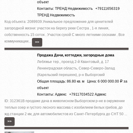
объект
Контакты: ТРЕНД Недвижимость +79111656319
ТРЕНД Недвижимость
Код объекта: 2089939.Уникальное предложение для ценителей
загородной жизни: участок на берегу реки Сестра , 1-я линия,
собственность 15 соток . Участок сухой С много летними соснами . Все
коммуникации...
>>
Продажа Дачи, коттеджи, загородные дома
Лебяжье тер., проезд 2-й Квантовый, д. 17
Ленинградская область, Север-Северо-Запад
(Карельский перешеек), р-н Выборгский
Общая площадь: 86.80 кв. м Цена: 6 000 000.00
за
Р
объект
Контакты: Адвекс +79117034522 Адвекс
ID: 312361В продаже дача в живописном Выборгском р-не в окружении
теплых озер и густого лесного массива с изобилием белых грибов, до
жд.станции 2 км, для автомобилистов из Санкт-Петербурга до СНТ 50 ...
>>