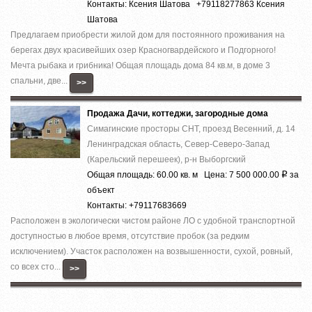
Контакты: Ксения Шатова +79118277863 Ксения
Шатова
Предлагаем приобрести жилой дом для постоянного проживания на
берегах двух красивейших озер Красногвардейского и Подгорного!
Мечта рыбака и грибника! Общая площадь дома 84 кв.м, в доме 3
спальни, две...
>>
Продажа Дачи, коттеджи, загородные дома
Симагинские просторы СНТ, проезд Весенний, д. 14
Ленинградская область, Север-Северо-Запад
(Карельский перешеек), р-н Выборгский
Общая площадь: 60.00 кв. м Цена: 7 500 000.00
за
Р
объект
Контакты: +79117683669
Расположен в экологически чистом районе ЛО с удобной транспортной
доступностью в любое время, отсутствие пробок (за редким
исключением). Участок расположен на возвышенности, сухой, ровный,
со всех сто...
>>