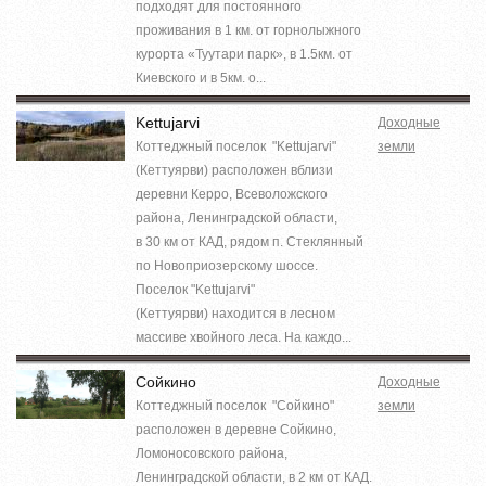
подходят для постоянного
проживания в 1 км. от горнолыжного
курорта «Туутари парк», в 1.5км. от
Киевского и в 5км. о...
Kettujarvi
Доходные
Коттеджный поселок "Kettujarvi"
земли
(Кеттуярви) расположен вблизи
деревни Керро, Всеволожского
района, Ленинградской области,
в 30 км от КАД, рядом п. Стеклянный
по Новоприозерскому шоссе.
Поселок "Kettujarvi"
(Кеттуярви) находится в лесном
массиве хвойного леса. На каждо...
Сойкино
Доходные
Коттеджный поселок "Сойкино"
земли
расположен в деревне Сойкино,
Ломоносовского района,
Ленинградской области, в 2 км от КАД.