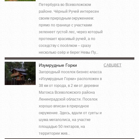
Петербурга во Всеволожском
районе. Чёрный Ручей интересен
своим природным окружением:
прямо по границе с участками
зеленеет густой лес, через который
протекает красивый ручей, а по
соседству с посёлком – сразу
несколько озёр и берег Невы Пу...
Изумрудные Горки
САВЦВЕТ
Загородный поселок бизнес-класса
«Изумрудные Горки» расположен в
38 км от города, в 2 км от деревни
Матокса Всеволожского района
Ленинградской области. Поселок
хорошо вписан в природное
окружение. Здесь, вдали от суеты и
шума мегаполиса, на участке
площадью 50 гектаров, на
территории жив...