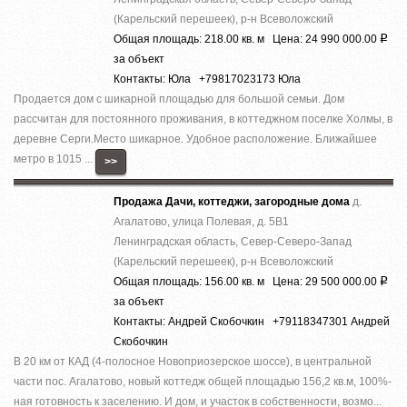
(Карельский перешеек), р-н Всеволожский
Общая площадь: 218.00 кв. м Цена: 24 990 000.00
Р
за объект
Контакты: Юла +79817023173 Юла
Продается дом с шикарной площадью для большой семьи. Дом
рассчитан для постоянного проживания, в коттеджном поселке Холмы, в
деревне Серги.Место шикарное. Удобное расположение. Ближайшее
метро в 1015 ...
>>
Продажа Дачи, коттеджи, загородные дома
д.
Агалатово, улица Полевая, д. 5В1
Ленинградская область, Север-Северо-Запад
(Карельский перешеек), р-н Всеволожский
Общая площадь: 156.00 кв. м Цена: 29 500 000.00
Р
за объект
Контакты: Андрей Скобочкин +79118347301 Андрей
Скобочкин
В 20 км от КАД (4-полосное Новоприозерское шоссе), в центральной
части пос. Агалатово, новый коттедж общей площадью 156,2 кв.м, 100%-
ная готовность к заселению. И дом, и участок в собственности, возмо...