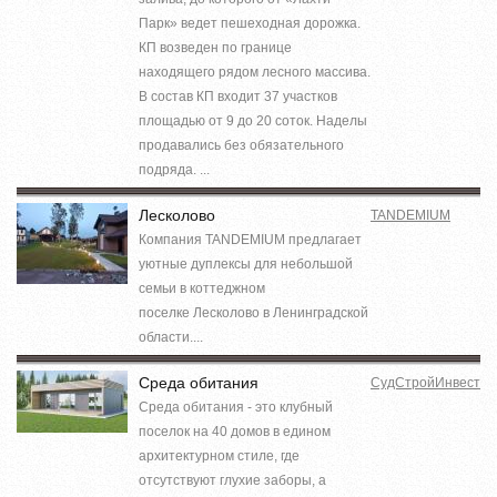
Парк» ведет пешеходная дорожка.
КП возведен по границе
находящего рядом лесного массива.
В состав КП входит 37 участков
площадью от 9 до 20 соток. Наделы
продавались без обязательного
подряда. ...
Лесколово
TANDEMIUM
Компания TANDEMIUM предлагает
уютные дуплексы для небольшой
семьи в коттеджном
поселке Лесколово в Ленинградской
области....
Среда обитания
СудСтройИнвест
Среда обитания - это клубный
поселок на 40 домов в едином
архитектурном стиле, где
отсутствуют глухие заборы, а