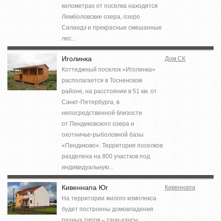
километрах от поселка находятся
Лемболовские озера, озеро
Силандэ и прекрасные смешанные
лес...
Иголинка
Дом СК
Коттеджный поселок «Иголинка»
располагается в Тосненском
районе, на расстоянии в 51 км. от
Санкт-Петербурга, в
непосредственной близости
от Пендиковского озера и
охотничье-рыболовной базы
«Пендиково». Территория поселков
разделена на 800 участков под
индивидуальную...
Кивеннапа Юг
Кивеннапа
На территории жилого комплекса
будет построены домовладения
разных типов – таун-хаусы,