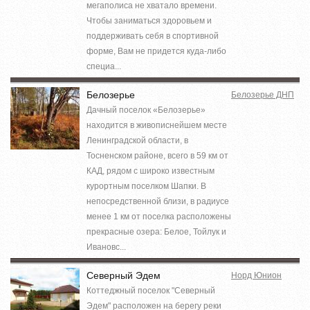
мегаполиса не хватало времени.
Чтобы заниматься здоровьем и
поддерживать себя в спортивной
форме, Вам не придется куда-либо
специа...
Белозерье
Белозерье ДНП
Дачный поселок «Белозерье»
находится в живописнейшем месте
Ленинградской области, в
Тосненском районе, всего в 59 км от
КАД, рядом с широко известным
курортным поселком Шапки. В
непосредственной близи, в радиусе
менее 1 км от поселка расположены
прекрасные озера: Белое, Тойлук и
Ивановс...
Северный Эдем
Норд Юнион
Коттеджный поселок "Северный
Эдем" расположен на берегу реки