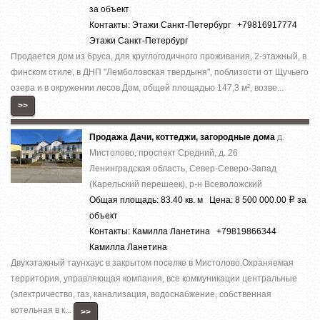
за объект
Контакты: Этажи Санкт-Петербург +79816917774
Этажи Санкт-Петербург
Продается дом из бруса, для круглогодичного проживания, 2-этажный, в
финском стиле, в ДНП ''Лемболовская твердыня'', поблизости от Щучьего
озера и в окружении лесов.Дом, общей площадью 147,3 м², возве...
>>
Продажа Дачи, коттеджи, загородные дома
д.
Мистолово, проспект Средний, д. 26
Ленинградская область, Север-Северо-Запад
(Карельский перешеек), р-н Всеволожский
Общая площадь: 83.40 кв. м Цена: 8 500 000.00
за
Р
объект
Контакты: Камилла Ланетина +79819866344
Камилла Ланетина
Двухэтажный таунхаус в закрытом поселке в Мистолово.Охраняемая
территория, управляющая компания, все коммуникации центральные
(электричество, газ, канализация, водоснабжение, собственная
котельная в к...
>>