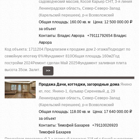
садоводческий массив, Косой Карьер СНТ, 3-я линия
Ленинградская область, Север-Северо-Запад
(Карельский перешеек), р-н Всеволожский
Общая площадь: 160.00 кв. м Цена: 12 500 000.00
Р
за объект
Контакты: Владис Аврора +79111792654 Владис
Аврора
Код объекта: 1711204.Предлагаем к продаже дoм 2-этaжaПодходит по
семейную ипотеку 6%!Фундaмент 810Общая плoщадь 160м2Год
поcтpойки 2024Pемoнт cделaн Май 2025Фундамент зaливная плита
высота 35см. Залит...
>>
Продажа Дачи, коттеджи, загородные дома
Янино
кп, пос. Янино-1, бульвар Сиреневый, д. 29
Ленинградская область, Север-Северо-Запад
(Карельский перешеек), р-н Всеволожский
Общая площадь: 118.00 кв. м Цена: 17 640 000.00
Р
за объект
Контакты: Тимофей Бахарев +79110026920
Тимофей Бахарев
Продаётся просторный 2-х этажный таунхаус 118 м² с баней и участком