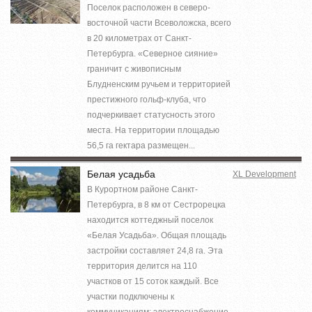
Поселок расположен в северо-
восточной части Всеволожска, всего
в 20 километрах от Санкт-
Петербурга. «Северное сияние»
граничит с живописным
Блудненским ручьем и территорией
престижного гольф-клуба, что
подчеркивает статусность этого
места. На территории площадью
56,5 га гектара размещен...
Белая усадьба
XL Development
В Курортном районе Санкт-
Петербурга, в 8 км от Сестрорецка
находится коттеджный поселок
«Белая Усадьба». Общая площадь
застройки составляет 24,8 га. Эта
территория делится на 110
участков от 15 соток каждый. Все
участки подключены к
коммуникациям: электроснабжение,