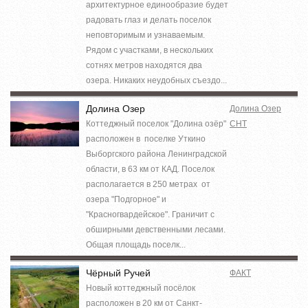
архитектурное единообразие будет
радовать глаз и делать поселок
неповторимым и узнаваемым.
Рядом с участками, в нескольких
сотнях метров находятся два
озера. Никаких неудобных съездо...
Долина Озер
Долина Озер
Коттеджный поселок "Долина озёр"
СНТ
расположен в поселке Уткино
Выборгского района Ленинградской
области, в 63 км от КАД. Поселок
располагается в 250 метрах от
озера "Подгорное" и
"Красногвардейское". Граничит с
обширными девственными лесами.
Общая площадь поселк...
Чёрный Ручей
ФАКТ
Новый коттеджный посёлок
расположен в 20 км от Санкт-