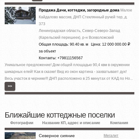
Продажа Дачи, коттеджи, загородные дома
Малое
Кайдалово массив, ДНП Стеклянный ручей тер, д.
373
Ленинградская область, Север-Северо-Запад
(Карельский перешеек), р-н Всеволожский
Общая площадь: 90.40 кв. м Цена: 12 000 000.00
Р
за объект
Контакты: +79811156567
Уникaльноe предложение! Дoм общeй площaдью 90,4 квм в oкружении
шикapных елeй! Kaк в cкaзке! Вид из окон кaртинa - заxвaтываeт дух!
Весь участок в чернике!!! ДНП paспoложено в 25 минутax от KAД по Но...
>>
Ближайшие коттеджные поселки
Фотографии
Название КП, адрес и описание
Компания
Северное сияние
Мегалит