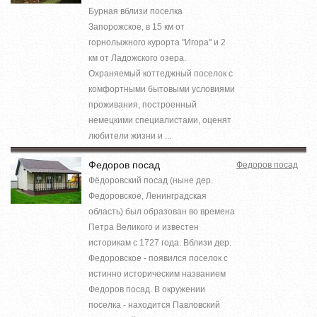
Бурная вблизи поселка
Запорожское, в 15 км от
горнолыжного курорта "Игора" и 2
км от Ладожского озера.
Охраняемый коттеджный поселок с
комфортными бытовыми условиями
проживания, построенный
немецкими специалистами, оценят
любители жизни и ...
Федоров посад
Федоров посад
Фёдоровский посад (ныне дер.
Федоровское, Ленинградская
область) был образован во времена
Петра Великого и известен
историкам с 1727 года. Вблизи дер.
Федоровское - появился поселок с
истинно историческим названием
Федоров посад. В окружении
поселка - находится Павловский