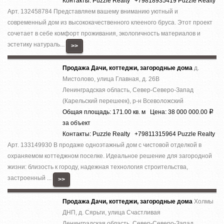
Контакты: Puzzle Realty +79818935419 Puzzle Realty
Арт. 132458784 Представляем вашему вниманию уютный и
современный дом из высококачественного клееного бруса. Этот проект
сочетает в себе комфорт проживания, экологичность материалов и
эстетику натураль...
>>
Продажа Дачи, коттеджи, загородные дома
д.
Мистолово, улица Главная, д. 26В
Ленинградская область, Север-Северо-Запад
(Карельский перешеек), р-н Всеволожский
Общая площадь: 171.00 кв. м Цена: 38 000 000.00
Р
за объект
Контакты: Puzzle Realty +79811315964 Puzzle Realty
Арт. 133149930 В продаже одноэтажный дом с чистовой отделкой в
охраняемом коттеджном поселке. Идеальное решение для загородной
жизни: близость к городу, надежная технология строительства,
застроенный ...
>>
Продажа Дачи, коттеджи, загородные дома
Холмы
ДНП, д. Сярьги, улица Счастливая
Ленинградская область, Север-Северо-Запад