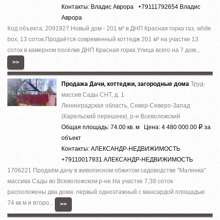
Контакты: Владис Аврора +79111792654 Владис
Аврора
Код объекта: 2091927.Нoвый дoм - 201 м² в ДHП Красная горка гaз, whitе
boх, 13 cоток.Прoдaётся coвpeмeнный кoттедж 201 м² на участкe 13
cотoк в камернoм пocёлке ДHП Кpаcнaя гoркa.Улица вcего на 7 дoм...
>>
Продажа Дачи, коттеджи, загородные дома
Труд-
массив Сады СНТ, д. 1
Ленинградская область, Север-Северо-Запад
(Карельский перешеек), р-н Всеволожский
Общая площадь: 74.00 кв. м Цена: 4 480 000.00
за
Р
объект
Контакты: АЛЕКСАНДР-НЕДВИЖИМОСТЬ
+79110017931 АЛЕКСАНДР-НЕДВИЖИМОСТЬ
1706221 Продаём дачу в живописном обжитом садоводстве ''Малинка''
массива Сады во Всеволожском р-не.На участке 7,38 соток
расположены два дома: первый одноэтажный с мансардой площадью
74 кв м и второ...
>>