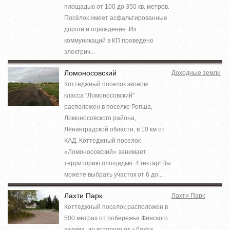
площадью от 100 до 350 кв. метров.
Посёлок имеет асфальтированные
дороги и ограждение. Из
коммуникаций в КП проведено
электрич...
Ломоносовский
Доходные земли
Коттеджный поселок эконом
класса "Ломоносовский"
расположен в поселке Ропша,
Ломоносовского района,
Ленинградской области, в 10 км от
КАД. Коттеджный поселок
«Ломоносовский» занимает
территорию площадью 4 гектар! Вы
можете выбрать участок от 6 до...
Лахти Парк
Лахти Парк
Коттеджный поселок расположен в
500 метрах от побережья Финского
залива, до которого от «Лахти