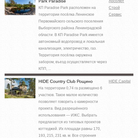
Park Paradise
Абсолют
КП Paradise Park расположен на
Строй
территории посёлка Ленинское
Сервис
Первомайского сельского поселения
Выборгского района Ленинградской
области. В КП Paradise Park имеется
автономный водопровод и локальная
канализация, электричество, газ.
Территория посёлка окружена
забором, въезд осуществляется через
КПП, ...
HIDE Country Club Рощино
HIDE.Capital
На территории 0,74 га размещено 6
участков. Такое малое количество
позволяет говорить о камерности
проекта. Вид разрешённого
использования — ИЖС. Выбрать
предлагается из типовых проектов
коттеджей. Их площади равны 170,
193, 215, 231 кв. м. Все строения