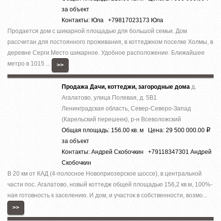
за объект
Контакты: Юла +79817023173 Юла
Продается дом с шикарной площадью для большой семьи. Дом
рассчитан для постоянного проживания, в коттеджном поселке Холмы, в
деревне Серги.Место шикарное. Удобное расположение. Ближайшее
метро в 1015 ...
>>
Продажа Дачи, коттеджи, загородные дома
д.
Агалатово, улица Полевая, д. 5В1
Ленинградская область, Север-Северо-Запад
(Карельский перешеек), р-н Всеволожский
Общая площадь: 156.00 кв. м Цена: 29 500 000.00
Р
за объект
Контакты: Андрей Скобочкин +79118347301 Андрей
Скобочкин
В 20 км от КАД (4-полосное Новоприозерское шоссе), в центральной
части пос. Агалатово, новый коттедж общей площадью 156,2 кв.м, 100%-
ная готовность к заселению. И дом, и участок в собственности, возмо...
>>