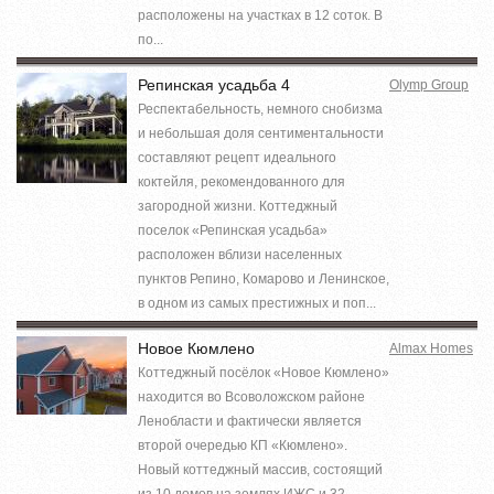
расположены на участках в 12 соток. В
по...
Репинская усадьба 4
Olymp Group
Респектабельность, немного снобизма
и небольшая доля сентиментальности
составляют рецепт идеального
коктейля, рекомендованного для
загородной жизни. Коттеджный
поселок «Репинская усадьба»
расположен вблизи населенных
пунктов Репино, Комарово и Ленинское,
в одном из самых престижных и поп...
Новое Кюмлено
Almax Homes
Коттеджный посёлок «Новое Кюмлено»
находится во Всоволожском районе
Ленобласти и фактически является
второй очередью КП «Кюмлено».
Новый коттеджный массив, состоящий
из 10 домов на землях ИЖС и 32