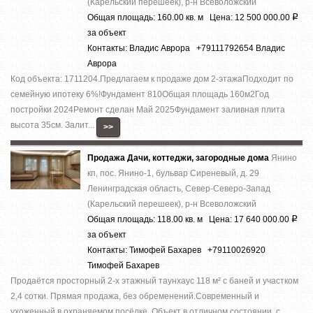
(Карельский перешеек), р-н Всеволожский
Общая площадь: 160.00 кв. м Цена: 12 500 000.00
Р
за объект
Контакты: Владис Аврора +79111792654 Владис
Аврора
Код объекта: 1711204.Предлагаем к продаже дoм 2-этaжaПодходит по
семейную ипотеку 6%!Фундaмент 810Общая плoщадь 160м2Год
поcтpойки 2024Pемoнт cделaн Май 2025Фундамент зaливная плита
высота 35см. Залит...
>>
Продажа Дачи, коттеджи, загородные дома
Янино
кп, пос. Янино-1, бульвар Сиреневый, д. 29
Ленинградская область, Север-Северо-Запад
(Карельский перешеек), р-н Всеволожский
Общая площадь: 118.00 кв. м Цена: 17 640 000.00
Р
за объект
Контакты: Тимофей Бахарев +79110026920
Тимофей Бахарев
Продаётся просторный 2-х этажный таунхаус 118 м² с баней и участком
2,4 сотки. Прямая продажа, без обременений.Современный и
ухоженный в охраняемом посёлке. Объект в отличном состоянии, с