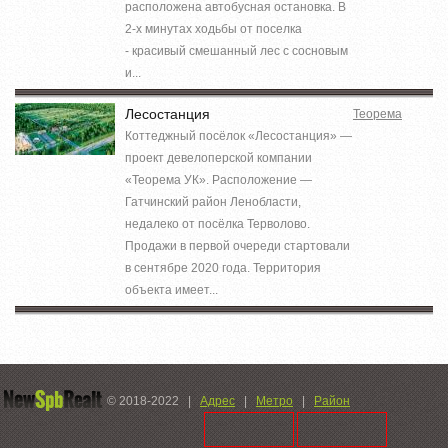
расположена автобусная остановка. В
2-х минутах ходьбы от поселка
- красивый смешанный лес с сосновым
и...
Лесостанция
Теорема
Коттеджный посёлок «Лесостанция» —
проект девелоперской компании
«Теорема УК». Расположение —
Гатчинский район Ленобласти,
недалеко от посёлка Терволово.
Продажи в первой очереди стартовали
в сентябре 2020 года. Территория
объекта имеет...
© 2018-2022
|
Адрес
|
Метро
|
Район