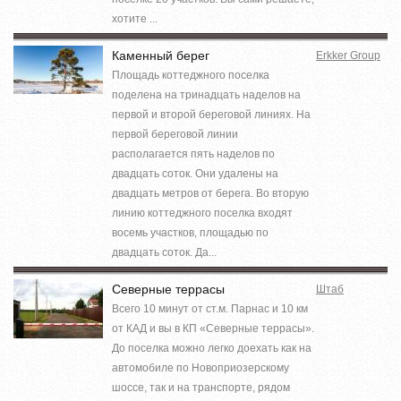
хотите ...
Каменный берег
Erkker Group
Площадь коттеджного поселка
поделена на тринадцать наделов на
первой и второй береговой линиях. На
первой береговой линии
располагается пять наделов по
двадцать соток. Они удалены на
двадцать метров от берега. Во вторую
линию коттеджного поселка входят
восемь участков, площадью по
двадцать соток. Да...
Северные террасы
Штаб
Всего 10 минут от ст.м. Парнас и 10 км
от КАД и вы в КП «Северные террасы».
До поселка можно легко доехать как на
автомобиле по Новоприозерскому
шоссе, так и на транспорте, рядом