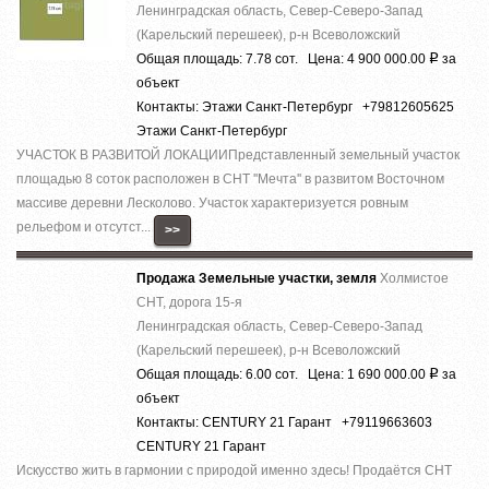
Ленинградская область, Север-Северо-Запад
(Карельский перешеек), р-н Всеволожский
Общая площадь: 7.78 сот. Цена: 4 900 000.00
за
Р
объект
Контакты: Этажи Санкт-Петербург +79812605625
Этажи Санкт-Петербург
УЧАСТОК В РАЗВИТОЙ ЛОКАЦИИПредставленный земельный участок
площадью 8 соток расположен в СНТ ''Мечта'' в развитом Восточном
массиве деревни Лесколово. Участок характеризуется ровным
рельефом и отсутст...
>>
Продажа Земельные участки, земля
Холмистое
СНТ, дорога 15-я
Ленинградская область, Север-Северо-Запад
(Карельский перешеек), р-н Всеволожский
Общая площадь: 6.00 сот. Цена: 1 690 000.00
за
Р
объект
Контакты: CENTURY 21 Гарант +79119663603
CENTURY 21 Гарант
Искусство жить в гармонии с природой именно здесь! Прoдаётcя СНТ