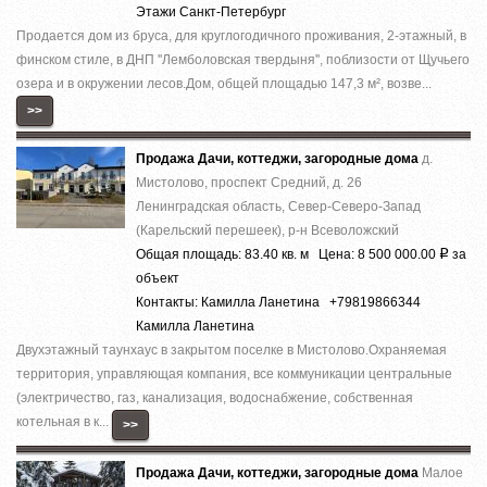
Этажи Санкт-Петербург
Продается дом из бруса, для круглогодичного проживания, 2-этажный, в
финском стиле, в ДНП ''Лемболовская твердыня'', поблизости от Щучьего
озера и в окружении лесов.Дом, общей площадью 147,3 м², возве...
>>
Продажа Дачи, коттеджи, загородные дома
д.
Мистолово, проспект Средний, д. 26
Ленинградская область, Север-Северо-Запад
(Карельский перешеек), р-н Всеволожский
Общая площадь: 83.40 кв. м Цена: 8 500 000.00
за
Р
объект
Контакты: Камилла Ланетина +79819866344
Камилла Ланетина
Двухэтажный таунхаус в закрытом поселке в Мистолово.Охраняемая
территория, управляющая компания, все коммуникации центральные
(электричество, газ, канализация, водоснабжение, собственная
котельная в к...
>>
Продажа Дачи, коттеджи, загородные дома
Малое