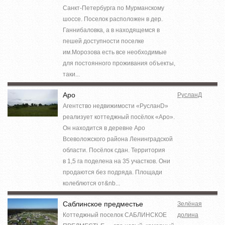
Санкт-Петербурга по Мурманскому
шоссе. Поселок расположен в дер.
Ганнибаловка, а в находящемся в
пешей доступности поселке
им.Морозова есть все необходимые
для постоянного проживания объекты,
таки...
Аро
РусланД
Агентство недвижимости «РусланD»
реализует коттеджный посёлок «Аро».
Он находится в деревне Аро
Всеволожского района Ленинградской
области. Посёлок сдан. Территория
в 1,5 га поделена на 35 участков. Они
продаются без подряда. Площади
колеблются от&nb...
Саблинское предместье
Зелёная
Коттеджный поселок САБЛИНСКОЕ
долина