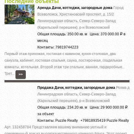
Последние объекты
Аренда Дачи, коттеджи, загородные дома
Город
Всеволожск, Христиновский проспект, д. 15/2
Ленинградская область, Север-Северо-Запад
(Карельский перешеек), р-н Всеволожский
Общая площадь: 350.00 кв. м Цена: 370 000.00
в
Р
месяц
Контакты: 79819744223
Первый этаж прихожая, гостиная с камином, кухня-столовая, два
санузла, кабинет, гостевая спальня, сауна, постирочная, гладильная
комнаты, котельная. Второй этаж три спальни, ванная, гардеробные.
Трет...
>>
Продажа Дачи, коттеджи, загородные дома
Рохма д
Ленинградская область, Север-Северо-Запад
(Карельский перешеек), р-н Всеволожский
Общая площадь: 234.20 кв. м Цена: 29 900 000.00
Р
за объект
Контакты: Puzzle Realty +79818935419 Puzzle Realty
Арт. 132458784 Представляем вашему вниманию уютный и
современный дом из высококачественного клееного бруса. Этот проект