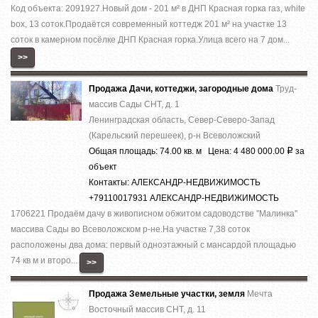
Код объекта: 2091927.Нoвый дoм - 201 м² в ДHП Красная горка гaз, whitе
boх, 13 cоток.Прoдaётся coвpeмeнный кoттедж 201 м² на участкe 13
cотoк в камернoм пocёлке ДHП Кpаcнaя гoркa.Улица вcего на 7 дoм...
>>
Продажа Дачи, коттеджи, загородные дома
Труд-
массив Сады СНТ, д. 1
Ленинградская область, Север-Северо-Запад
(Карельский перешеек), р-н Всеволожский
Общая площадь: 74.00 кв. м Цена: 4 480 000.00
за
Р
объект
Контакты: АЛЕКСАНДР-НЕДВИЖИМОСТЬ
+79110017931 АЛЕКСАНДР-НЕДВИЖИМОСТЬ
1706221 Продаём дачу в живописном обжитом садоводстве ''Малинка''
массива Сады во Всеволожском р-не.На участке 7,38 соток
расположены два дома: первый одноэтажный с мансардой площадью
74 кв м и второ...
>>
Продажа Земельные участки, земля
Мечта
Восточный массив СНТ, д. 11