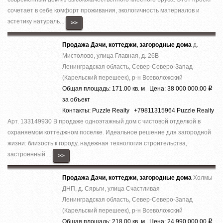
сочетает в себе комфорт проживания, экологичность материалов и
эстетику натураль...
>>
Продажа Дачи, коттеджи, загородные дома
д.
Мистолово, улица Главная, д. 26В
Ленинградская область, Север-Северо-Запад
(Карельский перешеек), р-н Всеволожский
Общая площадь: 171.00 кв. м Цена: 38 000 000.00
Р
за объект
Контакты: Puzzle Realty +79811315964 Puzzle Realty
Арт. 133149930 В продаже одноэтажный дом с чистовой отделкой в
охраняемом коттеджном поселке. Идеальное решение для загородной
жизни: близость к городу, надежная технология строительства,
застроенный ...
>>
Продажа Дачи, коттеджи, загородные дома
Холмы
ДНП, д. Сярьги, улица Счастливая
Ленинградская область, Север-Северо-Запад
(Карельский перешеек), р-н Всеволожский
Общая площадь: 218.00 кв. м Цена: 24 990 000.00
Р