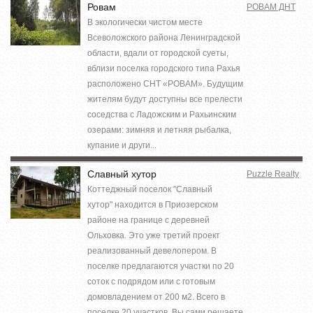
Ровам
РОВАМ ДНТ
В экологически чистом месте
Всеволожского района Ленинградской
области, вдали от городской суеты,
вблизи поселка городского типа Рахья
расположено СНТ «РОВАМ». Будущим
жителям будут доступны все прелести
соседства с Ладожским и Рахьинским
озерами: зимняя и летняя рыбалка,
купание и други...
Славный хутор
Puzzle Realty
Коттеджный поселок "Славный
хутор" находится в Приозерском
районе на границе с деревней
Ольховка. Это уже третий проект
реализованный девелопером. В
поселке предлагаются участки по 20
соток с подрядом или с готовым
домовладением от 200 м2. Всего в
поселке 20 участков. Вы сами решаете,