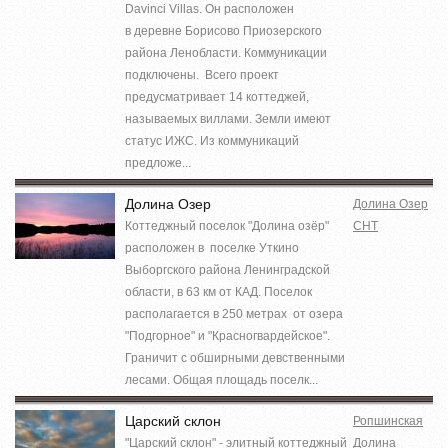
Davinci Villas. Он расположен
в деревне Борисово Приозерского
района Ленобласти. Коммуникации
подключены. Всего проект
предусматривает 14 коттеджей,
называемых виллами. Земли имеют
статус ИЖС. Из коммуникаций
предложе...
Долина Озер
Долина Озер
Коттеджный поселок "Долина озёр"
СНТ
расположен в поселке Уткино
Выборгского района Ленинградской
области, в 63 км от КАД. Поселок
располагается в 250 метрах от озера
"Подгорное" и "Красногвардейское".
Граничит с обширными девственными
лесами. Общая площадь поселк...
Царский склон
Ропшинская
"Царский склон" - элитный коттеджный
Долина