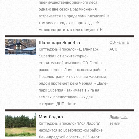
преимущественно хвойного леса,
однако вне сезона размножения
встречается за пределами гнездовий, в
том числе в садах и парках, где её
можно встретить возле кормушек. Н...
Шале-парк Superbia
OD-Familia
Коттеджный поселок «Шале-парк
АСК
Superbia» от архитектурно-
строительной компании OD-Familia
расположен в Ломоносовском районе.
Посёлок граничит с лесным массивом,
рядом протекает река Чёрная. «Шале-
парк Superbia» занимает 1,7 га на
землях, предоставленных для
создания ДНП. На те...
Моя Ладога
Доходные
Коттеджный поселок "Моя Ладога"
земли
находится во Всеволожском районе
Ленинградской области, в 35 км от