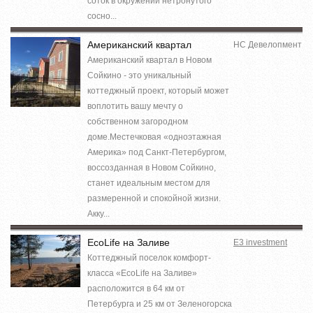
соток в окружении нетронутого
сосно...
Американский квартал
НС Девелопмент
Американский квартал в Новом
Сойкино - это уникальный
коттеджный проект, который может
воплотить вашу мечту о
собственном загородном
доме.Местечковая «одноэтажная
Америка» под Санкт-Петербургом,
воссозданная в Новом Сойкино,
станет идеальным местом для
размеренной и спокойной жизни.
Акку...
EcoLife на Заливе
E3 investment
Коттеджный поселок комфорт-
класса «EcoLife на Заливе»
расположится в 64 км от
Петербурга и 25 км от Зеленогорска