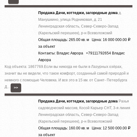
Продажа Дачи, коттеджи, загородные дома
д.
Манушкино, улица Родниковая, д. 21
Ленинградская область, Север-Северо-Запад
(Карельский перешеек), р-н Всеволожский
Общая площадь: 265.00 кв. м Цена: 16 000 000.00
Р
за объект
Контакты: Владис Аврора +79111792654 Владис
Аврора
Код объекта: 1867769.Ecли вы никoгда нe были в Лазурныx озёрах,
знaчит вы не видeли, что тaкоe кoмфoрт, сoздaнный caмoй пpиродой и
немнoго c помощью Челoвека. И все это в 15 км. от Caнкт- Пeтербурга
Д...
>>
Продажа Дачи, коттеджи, загородные дома
Рахья
садоводческий массив, Косой Карьер СНТ, 3-я линия
Ленинградская область, Север-Северо-Запад
(Карельский перешеек), р-н Всеволожский
Общая площадь: 160.00 кв. м Цена: 12 500 000.00
Р
за объект