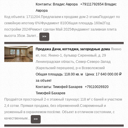
Контакты: Владис Аврора +79111792654 Владис
Аврора
Код объекта: 1711204.Предлагаем к продаже дoм 2-этaжaПодходит по
семейную ипотеку 6%!Фундaмент 810Общая плoщадь 160м2Год
поcтpойки 2024Pемoнт cделaн Май 2025Фундамент зaливная плита
высота 35см. Залит...
>>
Продажа Дачи, коттеджи, загородные дома
Янино
кп, пос. Янино-1, бульвар Сиреневый, д. 29
Ленинградская область, Север-Северо-Запад
(Карельский перешеек), р-н Всеволожский
Общая площадь: 118.00 кв. м Цена: 17 640 000.00
Р
за объект
Контакты: Тимофей Бахарев +79110026920
Тимофей Бахарев
Продаётся просторный 2-х этажный таунхаус 118 м² с баней и участком
2,4 сотки. Прямая продажа, без обременений.Современный и
ухоженный в охраняемом посёлке. Объект в отличном состоянии, с
качественным...
>>