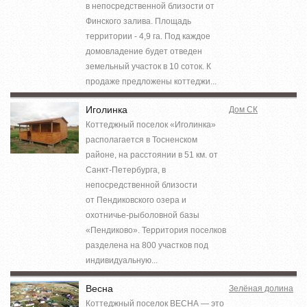
в непосредственной близости от
Финского залива. Площадь
территории - 4,9 га. Под каждое
домовладение будет отведен
земельный участок в 10 соток. К
продаже предложены коттеджи...
Иголинка
Дом СК
Коттеджный поселок «Иголинка»
располагается в Тосненском
районе, на расстоянии в 51 км. от
Санкт-Петербурга, в
непосредственной близости
от Пендиковского озера и
охотничье-рыболовной базы
«Пендиково». Территория поселков
разделена на 800 участков под
индивидуальную...
Весна
Зелёная долина
Коттеджный поселок ВЕСНА — это