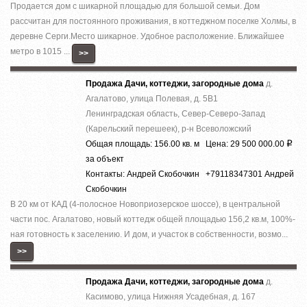
Продается дом с шикарной площадью для большой семьи. Дом
рассчитан для постоянного проживания, в коттеджном поселке Холмы, в
деревне Серги.Место шикарное. Удобное расположение. Ближайшее
метро в 1015 ...
>>
Продажа Дачи, коттеджи, загородные дома
д.
Агалатово, улица Полевая, д. 5В1
Ленинградская область, Север-Северо-Запад
(Карельский перешеек), р-н Всеволожский
Общая площадь: 156.00 кв. м Цена: 29 500 000.00
Р
за объект
Контакты: Андрей Скобочкин +79118347301 Андрей
Скобочкин
В 20 км от КАД (4-полосное Новоприозерское шоссе), в центральной
части пос. Агалатово, новый коттедж общей площадью 156,2 кв.м, 100%-
ная готовность к заселению. И дом, и участок в собственности, возмо...
>>
Продажа Дачи, коттеджи, загородные дома
д.
Касимово, улица Нижняя Усадебная, д. 167