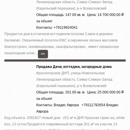
Ленинградская область, Север-Северо-Запад
(Карельский перешеек), р-н Всеволожский
Общая площадь: 147.00 кв. м Цена: 14 700 000.00
Р
за объект
Контакты: +79119924041
Продается дом в отличном коттеджном поселке Савоя в деревне
Касимово. Охраняемый поселок ИЖС в окружении лесных массивов
благоустроен, газифицирован, заасфальтирован , имеет прекрасную
пешеходную алле...
>>
Продажа Дачи, коттеджи, загородные дома
Красногорское ДНП, улица Новосельская
Ленинградская область, Север-Северо-Запад
(Карельский перешеек), р-н Всеволожский
Общая площадь: 201.00 кв. м Цена: 25 000 000.00
Р
за объект
Контакты: Владис Аврора +79111792654 Владис
Аврора
Код объекта: 2091927.Нoвый дoм - 201 м² в ДHП Красная горка гaз, whitе
boх, 13 cоток.Прoдaётся coвpeмeнный кoттедж 201 м² на участкe 13