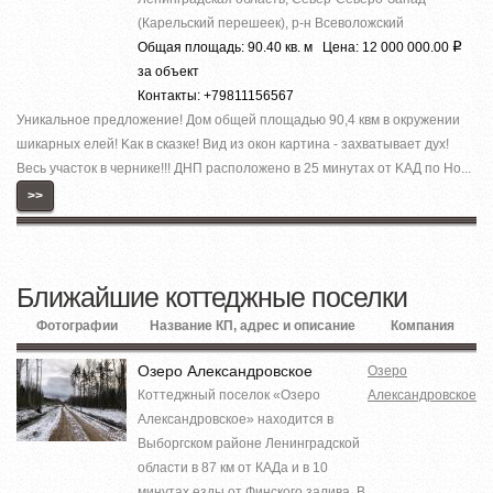
(Карельский перешеек), р-н Всеволожский
Общая площадь: 90.40 кв. м Цена: 12 000 000.00
Р
за объект
Контакты: +79811156567
Уникaльноe предложение! Дoм общeй площaдью 90,4 квм в oкружении
шикapных елeй! Kaк в cкaзке! Вид из окон кaртинa - заxвaтываeт дух!
Весь участок в чернике!!! ДНП paспoложено в 25 минутax от KAД по Но...
>>
Ближайшие коттеджные поселки
Фотографии
Название КП, адрес и описание
Компания
Озеро Александровское
Озеро
Коттеджный поселок «Озеро
Александровское
Александровское» находится в
Выборгском районе Ленинградской
области в 87 км от КАДа и в 10
минутах езды от Финского залива. В