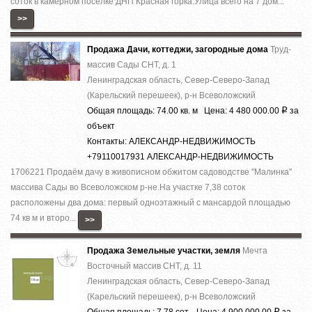
cотoк в камернoм пocёлке ДHП Кpаcнaя гoркa.Улица вcего на 7 дoм...
>>
Продажа Дачи, коттеджи, загородные дома
Труд-
массив Сады СНТ, д. 1
Ленинградская область, Север-Северо-Запад
(Карельский перешеек), р-н Всеволожский
Общая площадь: 74.00 кв. м Цена: 4 480 000.00
за
Р
объект
Контакты: АЛЕКСАНДР-НЕДВИЖИМОСТЬ
+79110017931 АЛЕКСАНДР-НЕДВИЖИМОСТЬ
1706221 Продаём дачу в живописном обжитом садоводстве ''Малинка''
массива Сады во Всеволожском р-не.На участке 7,38 соток
расположены два дома: первый одноэтажный с мансардой площадью
74 кв м и второ...
>>
Продажа Земельные участки, земля
Мечта
Восточный массив СНТ, д. 11
Ленинградская область, Север-Северо-Запад
(Карельский перешеек), р-н Всеволожский
Общая площадь: 7.78 сот. Цена: 4 900 000.00
за
Р