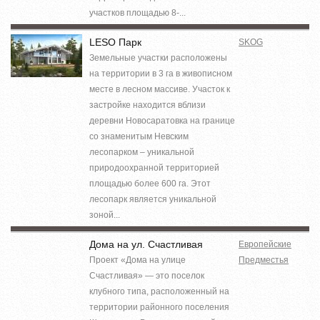
участков площадью 8-...
LESO Парк
SKOG
Земельные участки расположены
на территории в 3 га в живописном
месте в лесном массиве. Участок к
застройке находится вблизи
деревни Новосаратовка на границе
со знаменитым Невским
лесопарком – уникальной
природоохранной территорией
площадью более 600 га. Этот
лесопарк является уникальной
зоной...
Дома на ул. Счастливая
Европейские
Проект «Дома на улице
Предместья
Счастливая» — это поселок
клубного типа, расположенный на
территории районного поселения