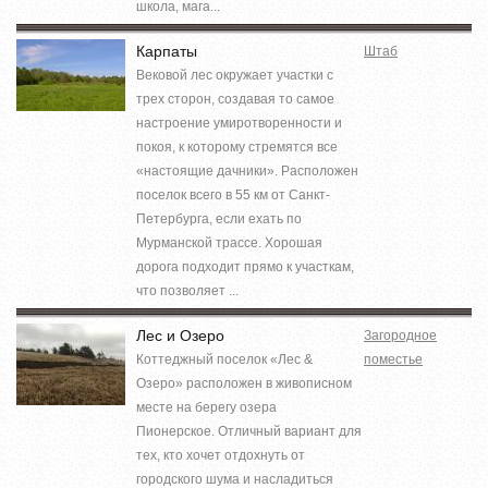
школа, мага...
Карпаты
Штаб
Вековой лес окружает участки с
трех сторон, создавая то самое
настроение умиротворенности и
покоя, к которому стремятся все
«настоящие дачники». Расположен
поселок всего в 55 км от Санкт-
Петербурга, если ехать по
Мурманской трассе. Хорошая
дорога подходит прямо к участкам,
что позволяет ...
Лес и Озеро
Загородное
Коттеджный поселок «Лес &
поместье
Озеро» расположен в живописном
месте на берегу озера
Пионерское. Отличный вариант для
тех, кто хочет отдохнуть от
городского шума и насладиться