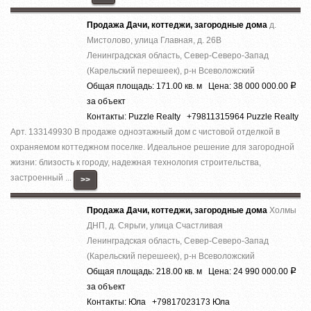
Продажа Дачи, коттеджи, загородные дома
д.
Мистолово, улица Главная, д. 26В
Ленинградская область, Север-Северо-Запад
(Карельский перешеек), р-н Всеволожский
Общая площадь: 171.00 кв. м Цена: 38 000 000.00
Р
за объект
Контакты: Puzzle Realty +79811315964 Puzzle Realty
Арт. 133149930 В продаже одноэтажный дом с чистовой отделкой в
охраняемом коттеджном поселке. Идеальное решение для загородной
жизни: близость к городу, надежная технология строительства,
застроенный ...
>>
Продажа Дачи, коттеджи, загородные дома
Холмы
ДНП, д. Сярьги, улица Счастливая
Ленинградская область, Север-Северо-Запад
(Карельский перешеек), р-н Всеволожский
Общая площадь: 218.00 кв. м Цена: 24 990 000.00
Р
за объект
Контакты: Юла +79817023173 Юла