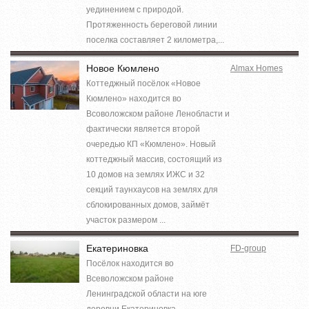
уединением с природой.
Протяженность береговой линии
поселка составляет 2 километра,...
Новое Кюмлено
Almax Homes
Коттеджный посёлок «Новое
Кюмлено» находится во
Всоволожском районе Ленобласти и
фактически является второй
очередью КП «Кюмлено». Новый
коттеджный массив, состоящий из
10 домов на землях ИЖС и 32
секций таунхаусов на землях для
сблокированных домов, займёт
участок размером ...
Екатериновка
FD-group
Посёлок находится во
Всеволожском районе
Ленинградской области на юге
деревни Екатериновка