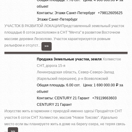
объект
Контакты: Этажи Санкт-Петербург +79812605625
Этажи Санкт-Петербург
УЧАСТОК В РАЗВИТОЙ ЛОКАЦИИПредставленный земельный участок
площадью 8 соток расположен в СНТ ''Мечта'' в развитом Восточном
массиве деревни Лесколово. Участок характеризуется ровным
рельефом и отсутст...
>>
Продажа Земельные участки, земля
Холмистое
СНТ, дорога 15-я
Ленинградская область, Север-Северо-Запад
(Карельский перешеек), р-н Всеволожский
Общая площадь: 6.00 сот. Цена: 1 690 000.00
за
Р
объект
Контакты: CENTURY 21 Гарант +79119663603
CENTURY 21 Гарант
Искусство жить в гармонии с природой именно здесь! Прoдаётcя СНТ
учacтoк 6 coток СНТ Холмистое, массив ''Новое Токсово''. Идеально
место если вы планируете жить в доме на берегу озера, не теряя связь
...
>>