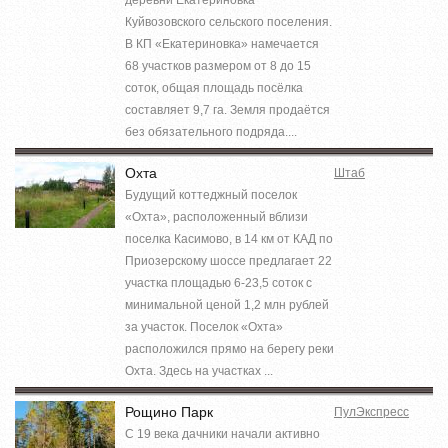
Куйвозовского сельского поселения.
В КП «Екатериновка» намечается
68 участков размером от 8 до 15
соток, общая площадь посёлка
составляет 9,7 га. Земля продаётся
без обязательного подряда....
Охта
Штаб
Будущий коттеджный поселок
«Охта», расположенный вблизи
поселка Касимово, в 14 км от КАД по
Приозерскому шоссе предлагает 22
участка площадью 6-23,5 соток с
минимальной ценой 1,2 млн рублей
за участок. Поселок «Охта»
расположился прямо на берегу реки
Охта. Здесь на участках ...
Рощино Парк
ПулЭкспресс
С 19 века дачники начали активно