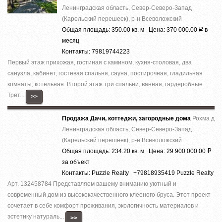
Ленинградская область, Север-Северо-Запад
(Карельский перешеек), р-н Всеволожский
Общая площадь: 350.00 кв. м Цена: 370 000.00
в
Р
месяц
Контакты: 79819744223
Первый этаж прихожая, гостиная с камином, кухня-столовая, два
санузла, кабинет, гостевая спальня, сауна, постирочная, гладильная
комнаты, котельная. Второй этаж три спальни, ванная, гардеробные.
Трет...
>>
Продажа Дачи, коттеджи, загородные дома
Рохма д
Ленинградская область, Север-Северо-Запад
(Карельский перешеек), р-н Всеволожский
Общая площадь: 234.20 кв. м Цена: 29 900 000.00
Р
за объект
Контакты: Puzzle Realty +79818935419 Puzzle Realty
Арт. 132458784 Представляем вашему вниманию уютный и
современный дом из высококачественного клееного бруса. Этот проект
сочетает в себе комфорт проживания, экологичность материалов и
эстетику натураль...
>>