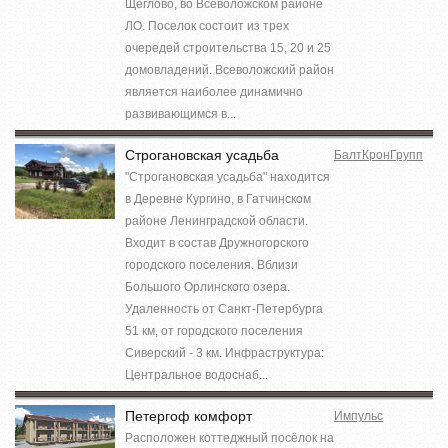
Щеглово, во Всеволожском районе
ЛО. Поселок состоит из трех
очередей строительства 15, 20 и 25
домовладений. Всеволожский район
является наиболее динамично
развивающимся в...
Строгановская усадьба
БалтКронГрупп
"Строгановская усадьба" находится
в Деревне Кургино, в Гатчинском
районе Ленинградской области.
Входит в состав Дружногорского
городского поселения. Вблизи
Большого Орлинского озера.
Удаленность от Санкт-Петербурга
51 км, от городского поселения
Сиверский - 3 км. Инфраструктура:
Центральное водоснаб...
Петергоф комфорт
Импульс
Расположен коттеджный посёлок на