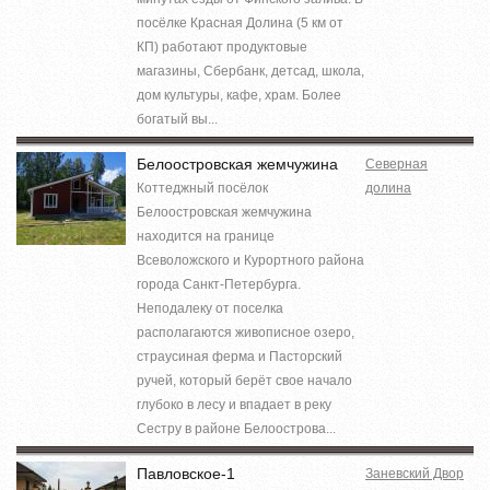
посёлке Красная Долина (5 км от
КП) работают продуктовые
магазины, Сбербанк, детсад, школа,
дом культуры, кафе, храм. Более
богатый вы...
Белоостровская жемчужина
Северная
Коттеджный посёлок
долина
Белоостровская жемчужина
находится на границе
Всеволожского и Курортного района
города Санкт-Петербурга.
Неподалеку от поселка
располагаются живописное озеро,
страусиная ферма и Пасторский
ручей, который берёт свое начало
глубоко в лесу и впадает в реку
Сестру в районе Белоострова...
Павловское-1
Заневский Двор