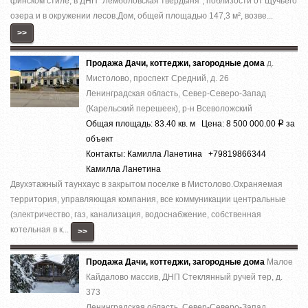
финском стиле, в ДНП ''Лемболовская твердыня'', поблизости от Щучьего
озера и в окружении лесов.Дом, общей площадью 147,3 м², возве...
>>
Продажа Дачи, коттеджи, загородные дома
д.
Мистолово, проспект Средний, д. 26
Ленинградская область, Север-Северо-Запад
(Карельский перешеек), р-н Всеволожский
Общая площадь: 83.40 кв. м Цена: 8 500 000.00
за
Р
объект
Контакты: Камилла Ланетина +79819866344
Камилла Ланетина
Двухэтажный таунхаус в закрытом поселке в Мистолово.Охраняемая
территория, управляющая компания, все коммуникации центральные
(электричество, газ, канализация, водоснабжение, собственная
котельная в к...
>>
Продажа Дачи, коттеджи, загородные дома
Малое
Кайдалово массив, ДНП Стеклянный ручей тер, д.
373
Ленинградская область, Север-Северо-Запад