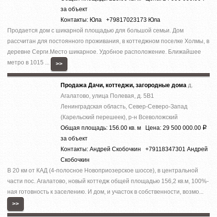
за объект
Контакты: Юла +79817023173 Юла
Продается дом с шикарной площадью для большой семьи. Дом
рассчитан для постоянного проживания, в коттеджном поселке Холмы, в
деревне Серги.Место шикарное. Удобное расположение. Ближайшее
метро в 1015 ...
>>
Продажа Дачи, коттеджи, загородные дома
д.
Агалатово, улица Полевая, д. 5В1
Ленинградская область, Север-Северо-Запад
(Карельский перешеек), р-н Всеволожский
Общая площадь: 156.00 кв. м Цена: 29 500 000.00
Р
за объект
Контакты: Андрей Скобочкин +79118347301 Андрей
Скобочкин
В 20 км от КАД (4-полосное Новоприозерское шоссе), в центральной
части пос. Агалатово, новый коттедж общей площадью 156,2 кв.м, 100%-
ная готовность к заселению. И дом, и участок в собственности, возмо...
>>