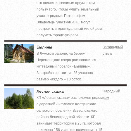
это является весомым аргументом в
пользу того, чтобы купить земельный
участок рядом с Петергофом.
Владельцы участков ИЖС могут
построить индивидуальный жилой дом,
получить городскую реги...
Былины
Загородный
В Лужском районе, на берегу
стиль
Череменцкого озера расположился
коттеджный поселок «Былины».
Застройка состоит из 25 участков,
размер каждого – 10 соток....
Лесная сказка
Народный
КП «Лесная сказка» расположен рядом
дом
с деревней Лиголамби Колтушского
сельского поселения Всеволожского
района Ленинградской области. КП
занимает территорию в 25 га, которая
поделена 156 участков размером от 15