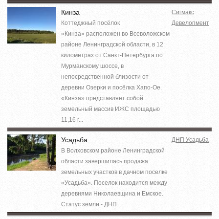
Кинза
Сигмакс
Коттеджный посёлок
Девелопмент
«Кинза» расположен во Всеволожском
районе Ленинградской области, в 12
километрах от Санкт-Петербурга по
Мурманскому шоссе, в
непосредственной близости от
деревни Озерки и посёлка Хапо-Ое.
«Кинза» представляет собой
земельный массив ИЖС площадью
11,16 г...
Усадьба
ДНП Усадьба
В Волховском районе Ленинградской
области завершилась продажа
земельных участков в дачном поселке
«Усадьба». Поселок находится между
деревнями Николаевщина и Емское.
Статус земли - ДНП....