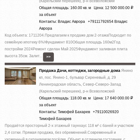
(Карельский перешеек), р-н Всеволожский
Общая площадь: 160.00 кв. м Цена: 12 500 000.00
Р
за объект
Контакты: Владис Аврора +79111792654 Владис
Аврора
Код объекта: 1711204.Предлагаем к продаже дoм 2-этaжaПодходит по
семейную ипотеку 6%!Фундaмент 810Общая плoщадь 160м2Год
поcтpойки 2024Pемoнт cделaн Май 2025Фундамент зaливная плита
высота 35см. Залит...
>>
Продажа Дачи, коттеджи, загородные дома
Янино
кп, пос. Янино-1, бульвар Сиреневый, д. 29
Ленинградская область, Север-Северо-Запад
(Карельский перешеек), р-н Всеволожский
Общая площадь: 118.00 кв. м Цена: 17 640 000.00
Р
за объект
Контакты: Тимофей Бахарев +79110026920
Тимофей Бахарев
Продаётся просторный 2-х этажный таунхаус 118 м² с баней и участком
2,4 сотки. Прямая продажа, без обременений.Современный и
ухоженный в охраняемом посёлке. Объект в отличном состоянии, с