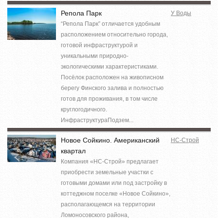
Репола Парк
У Воды
“Репола Парк” отличается удобным
расположением относительно города,
готовой инфраструктурой и
уникальными природно-
экологическими характеристиками.
Посёлок расположен на живописном
берегу Финского залива и полностью
готов для проживания, в том числе
круглогодичного.
ИнфраструктураПодзем...
Новое Сойкино. Американский
НС-Строй
квартал
Компания «НС-Строй» предлагает
приобрести земельные участки с
готовыми домами или под застройку в
коттеджном поселке «Новое Сойкино»,
располагающемся на территории
Ломоносовского района,