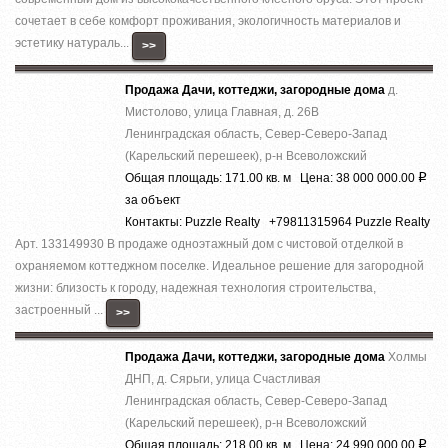
сочетает в себе комфорт проживания, экологичность материалов и
эстетику натураль...
>>
Продажа Дачи, коттеджи, загородные дома
д.
Мистолово, улица Главная, д. 26В
Ленинградская область, Север-Северо-Запад
(Карельский перешеек), р-н Всеволожский
Общая площадь: 171.00 кв. м Цена: 38 000 000.00
Р
за объект
Контакты: Puzzle Realty +79811315964 Puzzle Realty
Арт. 133149930 В продаже одноэтажный дом с чистовой отделкой в
охраняемом коттеджном поселке. Идеальное решение для загородной
жизни: близость к городу, надежная технология строительства,
застроенный ...
>>
Продажа Дачи, коттеджи, загородные дома
Холмы
ДНП, д. Сярьги, улица Счастливая
Ленинградская область, Север-Северо-Запад
(Карельский перешеек), р-н Всеволожский
Общая площадь: 218.00 кв. м Цена: 24 990 000.00
Р