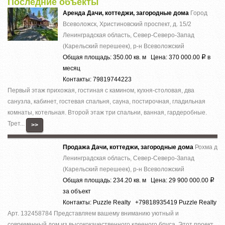
Последние объекты
Аренда Дачи, коттеджи, загородные дома
Город
Всеволожск, Христиновский проспект, д. 15/2
Ленинградская область, Север-Северо-Запад
(Карельский перешеек), р-н Всеволожский
Общая площадь: 350.00 кв. м Цена: 370 000.00
в
Р
месяц
Контакты: 79819744223
Первый этаж прихожая, гостиная с камином, кухня-столовая, два
санузла, кабинет, гостевая спальня, сауна, постирочная, гладильная
комнаты, котельная. Второй этаж три спальни, ванная, гардеробные.
Трет...
>>
Продажа Дачи, коттеджи, загородные дома
Рохма д
Ленинградская область, Север-Северо-Запад
(Карельский перешеек), р-н Всеволожский
Общая площадь: 234.20 кв. м Цена: 29 900 000.00
Р
за объект
Контакты: Puzzle Realty +79818935419 Puzzle Realty
Арт. 132458784 Представляем вашему вниманию уютный и
современный дом из высококачественного клееного бруса. Этот проект