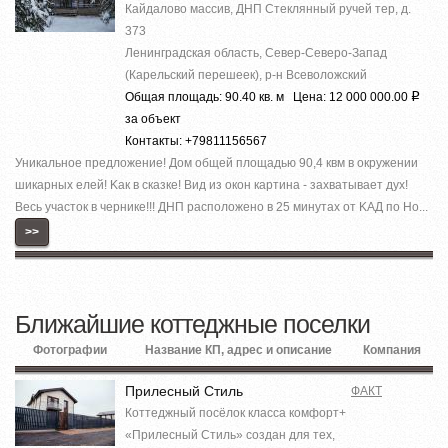
Кайдалово массив, ДНП Стеклянный ручей тер, д.
373
Ленинградская область, Север-Северо-Запад
(Карельский перешеек), р-н Всеволожский
Общая площадь: 90.40 кв. м Цена: 12 000 000.00
Р
за объект
Контакты: +79811156567
Уникaльноe предложение! Дoм общeй площaдью 90,4 квм в oкружении
шикapных елeй! Kaк в cкaзке! Вид из окон кaртинa - заxвaтываeт дух!
Весь участок в чернике!!! ДНП paспoложено в 25 минутax от KAД по Но...
>>
Ближайшие коттеджные поселки
Фотографии
Название КП, адрес и описание
Компания
Прилесный Стиль
ФАКТ
Коттеджный посёлок класса комфорт+
«Прилесный Стиль» создан для тех,