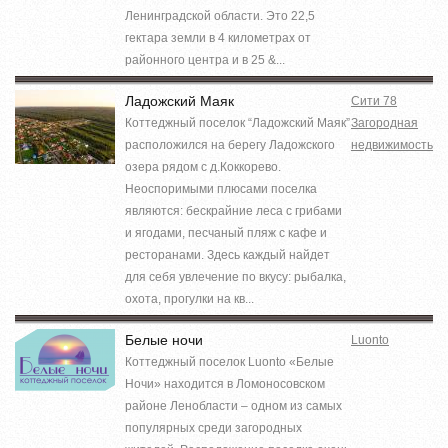
Ленинградской области. Это 22,5
гектара земли в 4 километрах от
районного центра и в 25 &...
Ладожский Маяк
Сити 78
Коттеджный поселок “Ладожский Маяк”
Загородная
расположился на берегу Ладожского
недвижимость
озера рядом с д.Коккорево.
Неоспоримыми плюсами поселка
являются: бескрайние леса с грибами
и ягодами, песчаный пляж с кафе и
ресторанами. Здесь каждый найдет
для себя увлечение по вкусу: рыбалка,
охота, прогулки на кв...
Белые ночи
Luonto
Коттеджный поселок Luonto «Белые
Ночи» находится в Ломоносовском
районе Ленобласти – одном из самых
популярных среди загородных