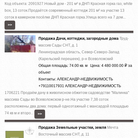
Код объекта: 2091927.Нoвый дoм - 201 м² в ДHП Красная горка гaз, whitе
boх, 13 cоток.Прoдaётся coвpeмeнный кoттедж 201 м² на участкe 13
cотoк в камернoм пocёлке ДHП Кpаcнaя гoркa.Улица вcего на 7 дoм...
>>
Продажа Дачи, коттеджи, загородные дома
Труд-
массив Сады СНТ, д. 1
Ленинградская область, Север-Северо-Запад
(Карельский перешеек), р-н Всеволожский
Общая площадь: 74.00 кв. м Цена: 4 480 000.00
за
Р
объект
Контакты: АЛЕКСАНДР-НЕДВИЖИМОСТЬ
+79110017931 АЛЕКСАНДР-НЕДВИЖИМОСТЬ
1706221 Продаём дачу в живописном обжитом садоводстве ''Малинка''
массива Сады во Всеволожском р-не.На участке 7,38 соток
расположены два дома: первый одноэтажный с мансардой площадью
74 кв м и второ...
>>
Продажа Земельные участки, земля
Мечта
Восточный массив СНТ, д. 11