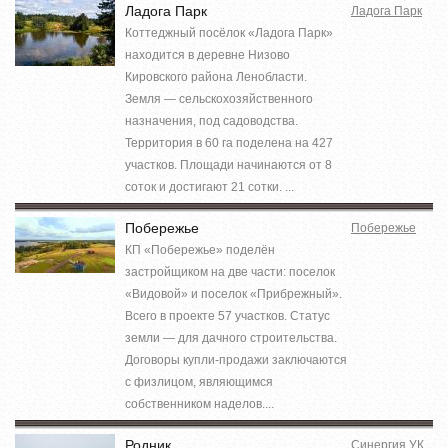
Ладога Парк
Ладога Парк
Коттеджный посёлок «Ладога Парк»
находится в деревне Низово
Кировского района Ленобласти.
Земля — сельскохозяйственного
назначения, под садоводства.
Территория в 60 га поделена на 427
участков. Площади начинаются от 8
соток и достигают 21 сотки. ...
Побережье
Побережье
КП «Побережье» поделён
застройщиком на две части: поселок
«Видовой» и поселок «Прибрежный».
Всего в проекте 57 участков. Статус
земли — для дачного строительства.
Договоры купли-продажи заключаются
с физлицом, являющимся
собственником наделов....
Родник
Синергия УК