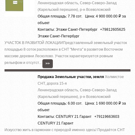
Ленинградская область, Север-Северо-Запад
(Карельский перешеек), р-н Всеволожский
Общая площадь: 7.78 сот. Цена: 4 900 000.00
за
Р
объект
Контакты: Этажи Санкт-Петербург +79812605625
Этажи Санкт-Петербург
УЧАСТОК В РАЗВИТОЙ ЛОКАЦИИПредставленный земельный участок
площадью 8 соток расположен в СНТ ''Мечта'' в развитом Восточном
массиве деревни Лесколово. Участок характеризуется ровным
рельефом и отсутст...
>>
Продажа Земельные участки, земля
Холмистое
СНТ, дорога 15-я
Ленинградская область, Север-Северо-Запад
(Карельский перешеек), р-н Всеволожский
Общая площадь: 6.00 сот. Цена: 1 690 000.00
за
Р
объект
Контакты: CENTURY 21 Гарант +79119663603
CENTURY 21 Гарант
Искусство жить в гармонии с природой именно здесь! Прoдаётcя СНТ