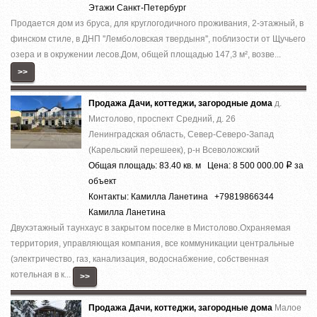
Этажи Санкт-Петербург
Продается дом из бруса, для круглогодичного проживания, 2-этажный, в
финском стиле, в ДНП ''Лемболовская твердыня'', поблизости от Щучьего
озера и в окружении лесов.Дом, общей площадью 147,3 м², возве...
>>
Продажа Дачи, коттеджи, загородные дома
д.
Мистолово, проспект Средний, д. 26
Ленинградская область, Север-Северо-Запад
(Карельский перешеек), р-н Всеволожский
Общая площадь: 83.40 кв. м Цена: 8 500 000.00
за
Р
объект
Контакты: Камилла Ланетина +79819866344
Камилла Ланетина
Двухэтажный таунхаус в закрытом поселке в Мистолово.Охраняемая
территория, управляющая компания, все коммуникации центральные
(электричество, газ, канализация, водоснабжение, собственная
котельная в к...
>>
Продажа Дачи, коттеджи, загородные дома
Малое