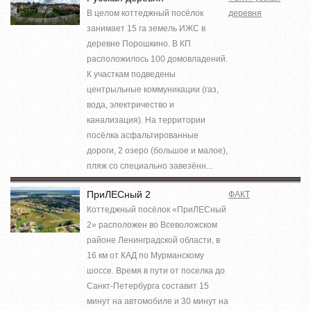
В целом коттеджный посёлок
деревня
занимает 15 га земель ИЖС в
деревне Порошкино. В КП
расположилось 100 домовладений.
К участкам подведены
центрыльные коммуникации (газ,
вода, электричество и
канализация). На территории
посёлка асфальтированные
дороги, 2 озеро (большое и малое),
пляж со специально завезённ...
ПриЛЕСный 2
ФАКТ
Коттеджный посёлок «ПриЛЕСный
2» расположен во Всеволожском
районе Ленинградской области, в
16 км от КАД по Мурманскому
шоссе. Время в пути от поселка до
Санкт-Петербурга составит 15
минут на автомобиле и 30 минут на