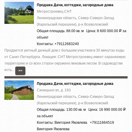
Продажа Дачи, коттеджи, загородные дома
Метростроевец СНТ
Ленинградская область, Север-Северо-Запад
(Карельский перешеек), р-н Всеволожский
Общая площадь: 88.00 кв. м Цена: 8 600 000.00
за
Р
объект
Контакты: +79112683240
Продается уютный дачный дом с большим участком в 30 минутах езды
от Санкт-Петербурга. Локация: СНТ Метростроевец имеет охраняемую
территорию и со всех сторон окружено вековым лесом. В садоводстве
есть...
>>
Продажа Дачи, коттеджи, загородные дома
Синицыно кп, д. 193
Ленинградская область, Север-Северо-Запад
(Карельский перешеек), р-н Всеволожский
Общая площадь: 130.00 кв. м Цена: 16 990 000.00
Р
за объект
Контакты: Виктория Яковлева +79111664519
Виктория Яковлева