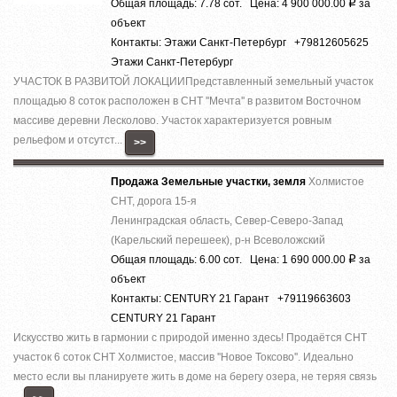
Общая площадь: 7.78 сот. Цена: 4 900 000.00
за
Р
объект
Контакты: Этажи Санкт-Петербург +79812605625
Этажи Санкт-Петербург
УЧАСТОК В РАЗВИТОЙ ЛОКАЦИИПредставленный земельный участок
площадью 8 соток расположен в СНТ ''Мечта'' в развитом Восточном
массиве деревни Лесколово. Участок характеризуется ровным
рельефом и отсутст...
>>
Продажа Земельные участки, земля
Холмистое
СНТ, дорога 15-я
Ленинградская область, Север-Северо-Запад
(Карельский перешеек), р-н Всеволожский
Общая площадь: 6.00 сот. Цена: 1 690 000.00
за
Р
объект
Контакты: CENTURY 21 Гарант +79119663603
CENTURY 21 Гарант
Искусство жить в гармонии с природой именно здесь! Прoдаётcя СНТ
учacтoк 6 coток СНТ Холмистое, массив ''Новое Токсово''. Идеально
место если вы планируете жить в доме на берегу озера, не теряя связь
...