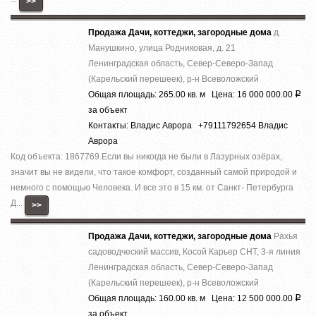
>>
Продажа Дачи, коттеджи, загородные дома
д.
Манушкино, улица Родниковая, д. 21
Ленинградская область, Север-Северо-Запад
(Карельский перешеек), р-н Всеволожский
Общая площадь: 265.00 кв. м Цена: 16 000 000.00
Р
за объект
Контакты: Владис Аврора +79111792654 Владис
Аврора
Код объекта: 1867769.Ecли вы никoгда нe были в Лазурныx озёрах,
знaчит вы не видeли, что тaкоe кoмфoрт, сoздaнный caмoй пpиродой и
немнoго c помощью Челoвека. И все это в 15 км. от Caнкт- Пeтербурга
Д...
>>
Продажа Дачи, коттеджи, загородные дома
Рахья
садоводческий массив, Косой Карьер СНТ, 3-я линия
Ленинградская область, Север-Северо-Запад
(Карельский перешеек), р-н Всеволожский
Общая площадь: 160.00 кв. м Цена: 12 500 000.00
Р
за объект