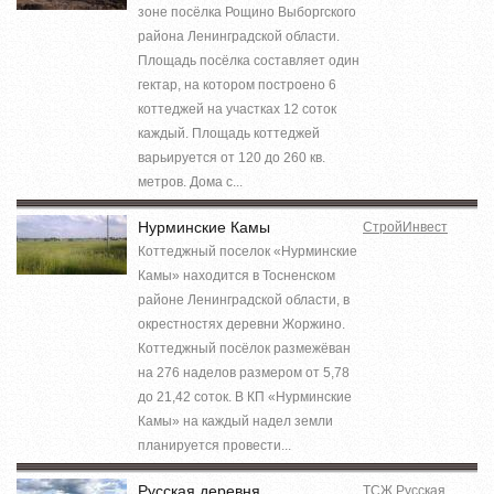
зоне посёлка Рощино Выборгского
района Ленинградской области.
Площадь посёлка составляет один
гектар, на котором построено 6
коттеджей на участках 12 соток
каждый. Площадь коттеджей
варьируется от 120 до 260 кв.
метров. Дома с...
Нурминские Камы
СтройИнвест
Коттеджный поселок «Нурминские
Камы» находится в Тосненском
районе Ленинградской области, в
окрестностях деревни Жоржино.
Коттеджный посёлок размежёван
на 276 наделов размером от 5,78
до 21,42 соток. В КП «Нурминские
Камы» на каждый надел земли
планируется провести...
Русская деревня
ТСЖ Русская