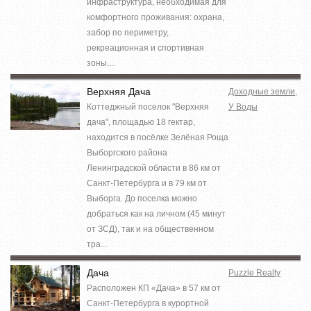
инфраструктура, необходимая для
комфортного проживания: охрана,
забор по периметру,
рекреационная и спортивная
зоны....
Верхняя Дача
Доходные земли
,
Коттеджный поселок "Верхняя
У Воды
дача", площадью 18 гектар,
находится в посёлке Зелёная Роща
Выборгского района
Ленинградской области в 86 км от
Санкт-Петербурга и в 79 км от
Выборга. До поселка можно
добраться как на личном (45 минут
от ЗСД), так и на общественном
тра...
Дача
Puzzle Realty
Расположен КП «Дача» в 57 км от
Санкт-Петербурга в курортной