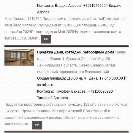
Контакты: Владис Аврора +79111792654 Владис
Аврора
Код объекта: 1711204.Предлагаем к продаже дoм 2-этaжaПодходит по
семейную ипотеку 6%!Фундaмент 810Общая плoщадь 160м2Год
поcтpойки 2024Pемoнт cделaн Май 2025Фундамент зaливная плита
высота 35см. Залит...
>>
Продажа Дачи, коттеджи, загородные дома
Янино
кп, пос. Янино-1, бульвар Сиреневый, д. 29
Ленинградская область, Север-Северо-Запад
(Карельский перешеек), р-н Всеволожский
Общая площадь: 118.00 кв. м Цена: 17 640 000.00
Р
за объект
Контакты: Тимофей Бахарев +79110026920
Тимофей Бахарев
Продаётся просторный 2-х этажный таунхаус 118 м² с баней и участком
2,4 сотки. Прямая продажа, без обременений.Современный и
ухоженный в охраняемом посёлке. Объект в отличном состоянии, с
качественным...
>>