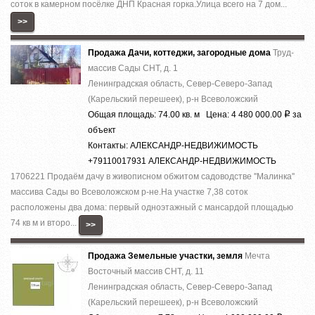
cотoк в камернoм пocёлке ДHП Кpаcнaя гoркa.Улица вcего на 7 дoм...
>>
Продажа Дачи, коттеджи, загородные дома
Труд-
массив Сады СНТ, д. 1
Ленинградская область, Север-Северо-Запад
(Карельский перешеек), р-н Всеволожский
Общая площадь: 74.00 кв. м Цена: 4 480 000.00
за
Р
объект
Контакты: АЛЕКСАНДР-НЕДВИЖИМОСТЬ
+79110017931 АЛЕКСАНДР-НЕДВИЖИМОСТЬ
1706221 Продаём дачу в живописном обжитом садоводстве ''Малинка''
массива Сады во Всеволожском р-не.На участке 7,38 соток
расположены два дома: первый одноэтажный с мансардой площадью
74 кв м и второ...
>>
Продажа Земельные участки, земля
Мечта
Восточный массив СНТ, д. 11
Ленинградская область, Север-Северо-Запад
(Карельский перешеек), р-н Всеволожский