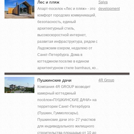
Лес и пляж
Sajva
Апарт-поселок «Лес и пляж» - это
development
комфорт городских коммуникаций,
безопасность, единый
архитектурный стиль,
высокоскоростной интернет,
развитая инфраструктура, рядом с
Ладожским озером, недалеко от
Санкт-Петербурга. Дома в
коттеджном поселке в едином
архитектурном стиле barnhaus, ко...
Пушкинские дачи
4R Group
Компания 4R GROUP возводит
камерный коттеджный
посёлок«ПУШКИНСКИЕ ДАЧИ» на
территории Санкт-Петербурга
(Пушкин, Гуммолосары).
Пушкинские дачи это- 27 участков
для индивидуального жилищного
строительства площадью от 10 до