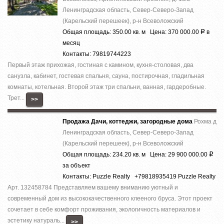
Ленинградская область, Север-Северо-Запад
(Карельский перешеек), р-н Всеволожский
Общая площадь: 350.00 кв. м Цена: 370 000.00
в
Р
месяц
Контакты: 79819744223
Первый этаж прихожая, гостиная с камином, кухня-столовая, два
санузла, кабинет, гостевая спальня, сауна, постирочная, гладильная
комнаты, котельная. Второй этаж три спальни, ванная, гардеробные.
Трет...
>>
Продажа Дачи, коттеджи, загородные дома
Рохма д
Ленинградская область, Север-Северо-Запад
(Карельский перешеек), р-н Всеволожский
Общая площадь: 234.20 кв. м Цена: 29 900 000.00
Р
за объект
Контакты: Puzzle Realty +79818935419 Puzzle Realty
Арт. 132458784 Представляем вашему вниманию уютный и
современный дом из высококачественного клееного бруса. Этот проект
сочетает в себе комфорт проживания, экологичность материалов и
эстетику натураль...
>>