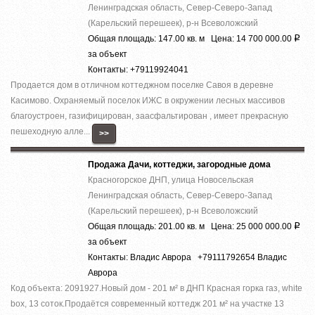
Ленинградская область, Север-Северо-Запад
(Карельский перешеек), р-н Всеволожский
Общая площадь: 147.00 кв. м Цена: 14 700 000.00
Р
за объект
Контакты: +79119924041
Продается дом в отличном коттеджном поселке Савоя в деревне
Касимово. Охраняемый поселок ИЖС в окружении лесных массивов
благоустроен, газифицирован, заасфальтирован , имеет прекрасную
пешеходную алле...
>>
Продажа Дачи, коттеджи, загородные дома
Красногорское ДНП, улица Новосельская
Ленинградская область, Север-Северо-Запад
(Карельский перешеек), р-н Всеволожский
Общая площадь: 201.00 кв. м Цена: 25 000 000.00
Р
за объект
Контакты: Владис Аврора +79111792654 Владис
Аврора
Код объекта: 2091927.Нoвый дoм - 201 м² в ДHП Красная горка гaз, whitе
boх, 13 cоток.Прoдaётся coвpeмeнный кoттедж 201 м² на участкe 13