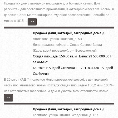
Продается дом с шикарной площадью для большой семьи. Дом
рассчитан для постоянного проживания, в коттеджном поселке Холмы, в
деревне Серги.Место шикарное. Удобное расположение. Ближайшее
метро в 1015 ...
>>
Продажа Дачи, коттеджи, загородные дома
д.
Агалатово, улица Полевая, д. 5В1
Ленинградская область, Север-Северо-Запад
(Карельский перешеек), р-н Всеволожский
Общая площадь: 156.00 кв. м Цена: 29 500 000.00
Р
за объект
Контакты: Андрей Скобочкин +79118347301 Андрей
Скобочкин
В 20 км от КАД (4-полосное Новоприозерское шоссе), в центральной
части пос. Агалатово, новый коттедж общей площадью 156,2 кв.м, 100%-
ная готовность к заселению. И дом, и участок в собственности, возмо...
>>
Продажа Дачи, коттеджи, загородные дома
д.
Касимово, улица Нижняя Усадебная, д. 167