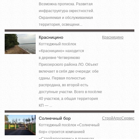
Возможна прописка. Развитая
инфраструктура окрестностей.
Охраняемая и обслуживаемая
территория, освещени...
Красницино
Красницино
Коттеджный посёлок
«Красницино» находится
в деревне Четверяково
Приозерского района ЛО. Объект
включает в себя две очереди: обе
сданы. Первая полностью
распродана, во второй есть
доступные участки. Всего в посёлке
40 участков, а общая территория
КП — ...
Солнечный бор
СтройАгроСервис
Коттеджный посёлок «Солнечный
бор» строится компанией
«Стройагросервис» в границах