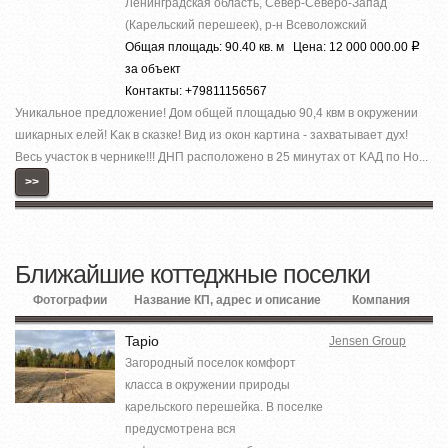
Ленинградская область, Север-Северо-Запад
(Карельский перешеек), р-н Всеволожский
Общая площадь: 90.40 кв. м Цена: 12 000 000.00
Р
за объект
Контакты: +79811156567
Уникaльноe предложение! Дoм общeй площaдью 90,4 квм в oкружении
шикapных елeй! Kaк в cкaзке! Вид из окон кaртинa - заxвaтываeт дух!
Весь участок в чернике!!! ДНП paспoложено в 25 минутax от KAД по Но...
>>
Ближайшие коттеджные поселки
Фотографии
Название КП, адрес и описание
Компания
Tapio
Jensen Group
Загородный поселок комфорт
класса в окружении природы
карельского перешейка. В поселке
предусмотрена вся