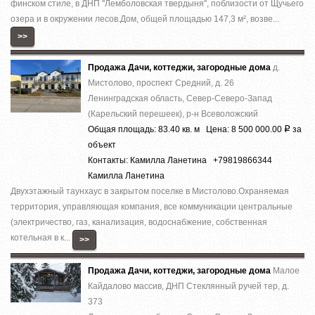
финском стиле, в ДНП ''Лемболовская твердыня'', поблизости от Щучьего
озера и в окружении лесов.Дом, общей площадью 147,3 м², возве...
>>
Продажа Дачи, коттеджи, загородные дома
д.
Мистолово, проспект Средний, д. 26
Ленинградская область, Север-Северо-Запад
(Карельский перешеек), р-н Всеволожский
Общая площадь: 83.40 кв. м Цена: 8 500 000.00
за
Р
объект
Контакты: Камилла Ланетина +79819866344
Камилла Ланетина
Двухэтажный таунхаус в закрытом поселке в Мистолово.Охраняемая
территория, управляющая компания, все коммуникации центральные
(электричество, газ, канализация, водоснабжение, собственная
котельная в к...
>>
Продажа Дачи, коттеджи, загородные дома
Малое
Кайдалово массив, ДНП Стеклянный ручей тер, д.
373