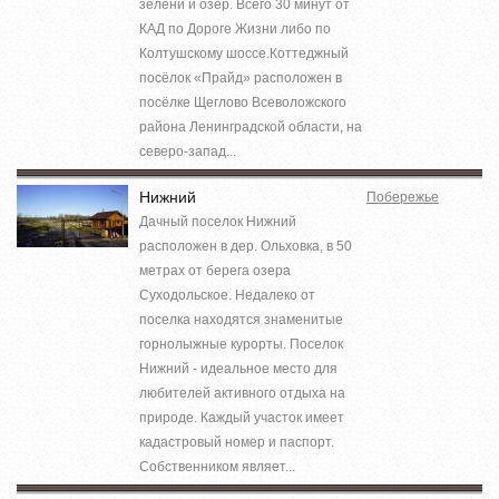
зелени и озер. Всего 30 минут от
КАД по Дороге Жизни либо по
Колтушскому шоссе.Коттеджный
посёлок «Прайд» расположен в
посёлке Щеглово Всеволожского
района Ленинградской области, на
северо-запад...
Нижний
Побережье
Дачный поселок Нижний
расположен в дер. Ольховка, в 50
метрах от берега озера
Суходольское. Недалеко от
поселка находятся знаменитые
горнолыжные курорты. Поселок
Нижний - идеальное место для
любителей активного отдыха на
природе. Каждый участок имеет
кадастровый номер и паспорт.
Собственником являет...