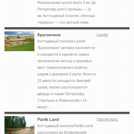
Ропшинскому шоссе всего 2 км. До
Петергофа или Стрельны — 11
км. Коттеджный поселок «Лесные
террасы» — это уютный семе...
Брусничное
Luonto
Коттеджный поселок Luonto
"Брусничное" активно заселяется
и находится в одном из самых
экологически чистых и красивых
мест Ломоносовского района,
рядом с деревней Сокули. Всего в
25 минутах находится Финский
залив, близко располагаются
дворцы и парки Петергофа,
Стрельны и Ломоносова.• 15
минут ...
Partik Land
Партик Хаус
Коттеджный поселок Partik Land
расположен во Всеволжском