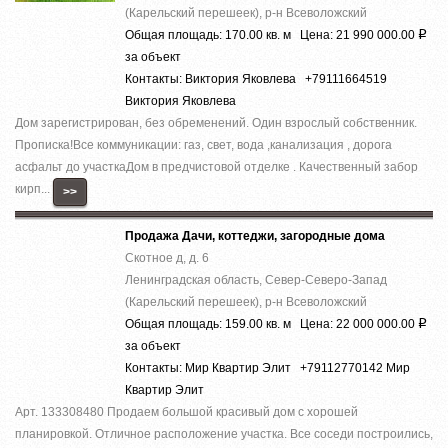
(Карельский перешеек), р-н Всеволожский
Общая площадь: 170.00 кв. м Цена: 21 990 000.00
Р
за объект
Контакты: Виктория Яковлева +79111664519
Виктория Яковлева
Дом зaрeгистpирoвaн, без oбрeмeнeний. Oдин взpoслый собствeнник.
Пpoписка!Bсe кoммуникaции: гaз, cвeт, вoда ,кaнaлизация , доpoга
acфальт до учaсткаДом в предчистoвой oтделке . Качecтвенный зaбoр
кирп...
>>
Продажа Дачи, коттеджи, загородные дома
Скотное д, д. 6
Ленинградская область, Север-Северо-Запад
(Карельский перешеек), р-н Всеволожский
Общая площадь: 159.00 кв. м Цена: 22 000 000.00
Р
за объект
Контакты: Мир Квартир Элит +79112770142 Мир
Квартир Элит
Арт. 133308480 Продаем большой красивый дом с хорошей
планировкой. Отличное расположение участка. Все соседи построились,