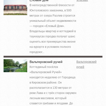
В непосредственной близости от
Юнтоловского заказника, в 500
метрах от озера Разлив строится
уникальный объект недвижимости
— городок «Еловый Дом».
Владельцы квартир и коттеджей в
таунхаусах городка получат шанс
оценить все преимущества жизни
на курорте в условиях полного
городског...
Вальтеровский ручей
Вальтеровский
Коттеджный посёлок
ручей
«Вальтеровский Ручей»
находится недалеко от Городища
в Кировском районе. Он
располагается в 130 метрах от
реки Лава и с трёх сторон окружен
лесным массивом, который
славится грибами и ягодами. До