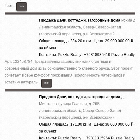
Трет...
>>
Продажа Дачи, коттеджи, загородные дома
Рохма д
Ленинградская область, Север-Северо-Запад
(Карельский перешеек), р-н Всеволожский
Общая площадь: 234.20 кв. м Цена: 29 900 000.00
Р
за объект
Контакты: Puzzle Realty +79818935419 Puzzle Realty
Арт. 132458784 Представляем вашему вниманию уютный и
современный дом из высококачественного клееного бруса. Этот проект
сочетает в себе комфорт проживания, экологичность материалов и
эстетику натураль...
>>
Продажа Дачи, коттеджи, загородные дома
д.
Мистолово, улица Главная, д. 26В
Ленинградская область, Север-Северо-Запад
(Карельский перешеек), р-н Всеволожский
Общая площадь: 171.00 кв. м Цена: 38 000 000.00
Р
за объект
Контакты: Puzzle Realty +79811315964 Puzzle Realty