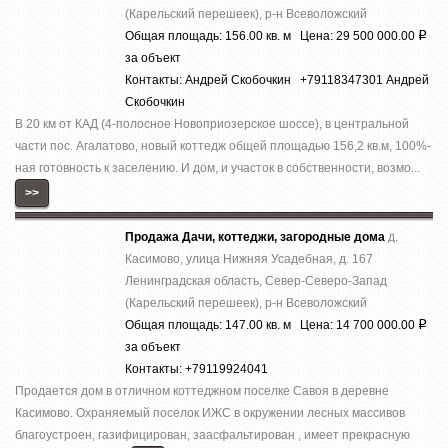
(Карельский перешеек), р-н Всеволожский
Общая площадь: 156.00 кв. м Цена: 29 500 000.00
Р
за объект
Контакты: Андрей Скобочкин +79118347301 Андрей
Скобочкин
В 20 км от КАД (4-полосное Новоприозерское шоссе), в центральной
части пос. Агалатово, новый коттедж общей площадью 156,2 кв.м, 100%-
ная готовность к заселению. И дом, и участок в собственности, возмо...
>>
Продажа Дачи, коттеджи, загородные дома
д.
Касимово, улица Нижняя Усадебная, д. 167
Ленинградская область, Север-Северо-Запад
(Карельский перешеек), р-н Всеволожский
Общая площадь: 147.00 кв. м Цена: 14 700 000.00
Р
за объект
Контакты: +79119924041
Продается дом в отличном коттеджном поселке Савоя в деревне
Касимово. Охраняемый поселок ИЖС в окружении лесных массивов
благоустроен, газифицирован, заасфальтирован , имеет прекрасную