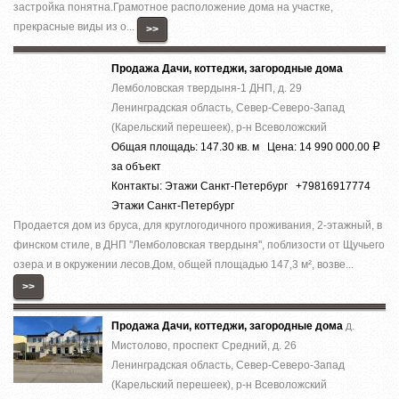
застройка понятна.Грамотное расположение дома на участке,
прекрасные виды из о...
>>
Продажа Дачи, коттеджи, загородные дома
Лемболовская твердыня-1 ДНП, д. 29
Ленинградская область, Север-Северо-Запад
(Карельский перешеек), р-н Всеволожский
Общая площадь: 147.30 кв. м Цена: 14 990 000.00
Р
за объект
Контакты: Этажи Санкт-Петербург +79816917774
Этажи Санкт-Петербург
Продается дом из бруса, для круглогодичного проживания, 2-этажный, в
финском стиле, в ДНП ''Лемболовская твердыня'', поблизости от Щучьего
озера и в окружении лесов.Дом, общей площадью 147,3 м², возве...
>>
Продажа Дачи, коттеджи, загородные дома
д.
Мистолово, проспект Средний, д. 26
Ленинградская область, Север-Северо-Запад
(Карельский перешеек), р-н Всеволожский