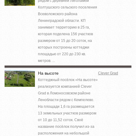
рядом с деревней Лиголамби
Колтушского сельского поселения
Всеволожского района
Ленинградской области. КП
занимает территорию в 25 га,
которая поделена 156 участков
размером от 15 до 20 соток, на
которых построены коттеджи
площадью от 220 до 230 кв.
метров. ...
На высоте
Clever Grad
Коттеджный посёлок «На высоте»
реализуется компанией Clever
Grad в Ломоносовском районе
Ленобласти рядом с Кемпелево.
На площади 1,6 га размещается
13 земельных участков размером
от 10 до 11,52 соток. Своё
название посёлок получил из-за
расположения на небольшой