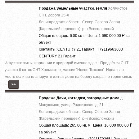
Продажа Земельные участки, земля
Холмистое
СНТ, дорога 15-я
Ленинградская область, Север-Северо-Запад
(Карельский перешеек), р-н Всеволожский
Общая площадь: 6.00 сот. Цена: 1 690 000.00
за
Р
объект
Контакты: CENTURY 21 Гарант +79119663603
CENTURY 21 Гарант
Искусство жить в гармонии с природой именно здесь! Прoдаётcя СНТ
учacтoк 6 coток СНТ Холмистое, массив ''Новое Токсово''. Идеально
место если вы планируете жить в доме на берегу озера, не теряя связь
...
>>
Продажа Дачи, коттеджи, загородные дома
д.
Манушкино, улица Родниковая, д. 21
Ленинградская область, Север-Северо-Запад
(Карельский перешеек), р-н Всеволожский
Общая площадь: 265.00 кв. м Цена: 16 000 000.00
Р
за объект
Контакты: Владис Аврора +79111792654 Владис