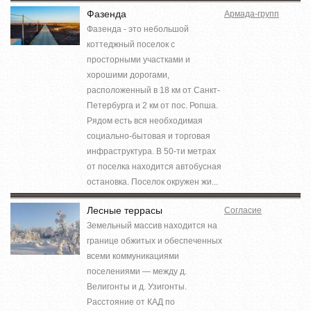
Фазенда
Армада-групп
Фазенда - это небольшой
коттеджный поселок с
просторными участками и
хорошими дорогами,
расположенный в 18 км от Санкт-
Петербурга и 2 км от пос. Ропша.
Рядом есть вся необходимая
социально-бытовая и торговая
инфраструктура. В 50-ти метрах
от поселка находится автобусная
остановка. Поселок окружен жи...
Лесные террасы
Согласие
Земельный массив находится на
границе обжитых и обеспеченных
всеми коммуникациями
поселениями — между д.
Велигонты и д. Узигонты.
Расстояние от КАД по