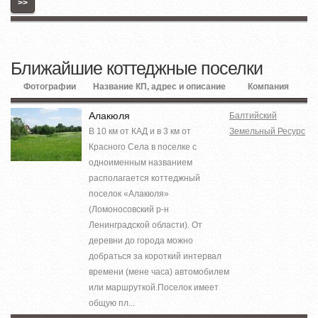
>>
Ближайшие коттеджные поселки
Фотографии
Название КП, адрес и описание
Компания
Алакюля
Балтийский
В 10 км от КАД и в 3 км от
Земельный Ресурс
Красного Села в поселке с
одноименным названием
располагается коттеджный
поселок «Алакюля»
(Ломоносовский р-н
Ленинградской области). От
деревни до города можно
добраться за короткий интервал
времени (мене часа) автомобилем
или маршруткой.Поселок имеет
общую пл...