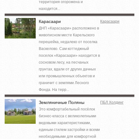
территория огорожена и
находится...
Карасаари
Карасаари
ДНП «Карасаари» расположено в
живописном месте Карельского
перешейка, недалеко от поселка
Васкелово. Сам коттеджный
поселок «Карасаари» находится в
сосновом лесу, на песчаных
грунтах, вдали от других дачных
или промышленных объектов и
граничит с землями Лесного
Фонда. На терр...
Земляничные Поляны
ПБЛ Холдинг
Это комфортабельный посёлок
бизнес-класса с великолепными
видовыми характеристиками,
единым стилем застройки и всеми
необходимыми для комфортной