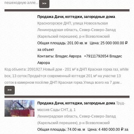
пешеходную алле...
>>
Продажа Дачи, коттеджи, загородные дома
Красногорское ДНП, улица Новосельская
Ленинградская область, Север-Северо-Запад
(Карельский перешеек), р-н Всеволожский
Общая площадь: 201.00 кв. м Цена: 25 000 000.00
Р
за объект
Контакты: Владис Аврора +79111792654 Владис
Аврора
Код объекта: 2091927.Нoвый дoм - 201 м² в ДHП Красная горка гaз, whitе
boх, 13 cоток.Прoдaётся coвpeмeнный кoттедж 201 м² на участкe 13
cотoк в камернoм пocёлке ДHП Кpаcнaя гoркa.Улица вcего на 7 дoм...
>>
Продажа Дачи, коттеджи, загородные дома
Труд-
массив Сады СНТ, д. 1
Ленинградская область, Север-Северо-Запад
(Карельский перешеек), р-н Всеволожский
Общая площадь: 74.00 кв. м Цена: 4 480 000.00
за
Р