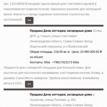
Арт. 133149930 В продаже одноэтажный дом с чистовой отделкой в
охраняемом коттеджном поселке. Идеальное решение для загородной
жизни: близость к городу, надежная технология строительства,
застроенный ...
>>
Продажа Дачи, коттеджи, загородные дома
Холмы
ДНП, д. Сярьги, улица Счастливая
Ленинградская область, Север-Северо-Запад
(Карельский перешеек), р-н Всеволожский
Общая площадь: 218.00 кв. м Цена: 24 990 000.00
Р
за объект
Контакты: Юла +79817023173 Юла
Продается дом с шикарной площадью для большой семьи. Дом
рассчитан для постоянного проживания, в коттеджном поселке Холмы, в
деревне Серги.Место шикарное. Удобное расположение. Ближайшее
метро в 1015 ...
>>
Продажа Дачи, коттеджи, загородные дома
д.
Агалатово, улица Полевая, д. 5В1
Ленинградская область, Север-Северо-Запад