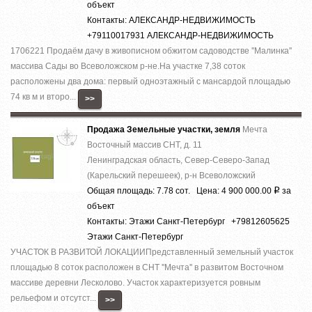
объект
Контакты: АЛЕКСАНДР-НЕДВИЖИМОСТЬ
+79110017931 АЛЕКСАНДР-НЕДВИЖИМОСТЬ
1706221 Продаём дачу в живописном обжитом садоводстве ''Малинка''
массива Сады во Всеволожском р-не.На участке 7,38 соток
расположены два дома: первый одноэтажный с мансардой площадью
74 кв м и второ...
>>
Продажа Земельные участки, земля
Мечта
Восточный массив СНТ, д. 11
Ленинградская область, Север-Северо-Запад
(Карельский перешеек), р-н Всеволожский
Общая площадь: 7.78 сот. Цена: 4 900 000.00
за
Р
объект
Контакты: Этажи Санкт-Петербург +79812605625
Этажи Санкт-Петербург
УЧАСТОК В РАЗВИТОЙ ЛОКАЦИИПредставленный земельный участок
площадью 8 соток расположен в СНТ ''Мечта'' в развитом Восточном
массиве деревни Лесколово. Участок характеризуется ровным
рельефом и отсутст...
>>