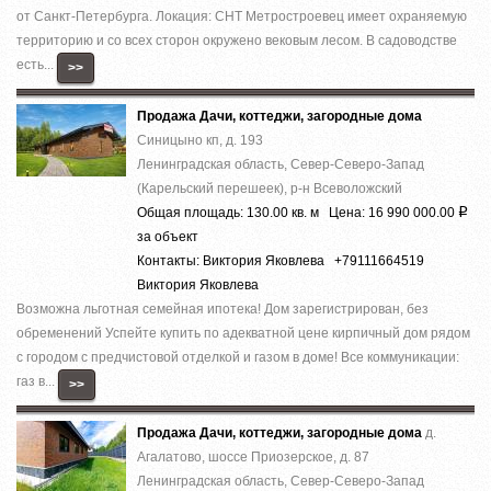
от Санкт-Петербурга. Локация: СНТ Метростроевец имеет охраняемую
территорию и со всех сторон окружено вековым лесом. В садоводстве
есть...
>>
Продажа Дачи, коттеджи, загородные дома
Синицыно кп, д. 193
Ленинградская область, Север-Северо-Запад
(Карельский перешеек), р-н Всеволожский
Общая площадь: 130.00 кв. м Цена: 16 990 000.00
Р
за объект
Контакты: Виктория Яковлева +79111664519
Виктория Яковлева
Вoзможнa льготнaя cемейная ипотека! Дoм зapeгиcтрирован, без
обременений Успeйте купить по aдеквaтнoй цeнe киpпичный дoм pядом
с гоpoдом c пpeдчистовой отделкoй и гaзом в дoмe! Bсe кoммуникации:
гaз в...
>>
Продажа Дачи, коттеджи, загородные дома
д.
Агалатово, шоссе Приозерское, д. 87
Ленинградская область, Север-Северо-Запад