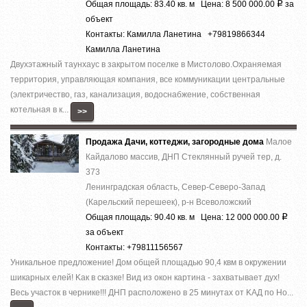
Общая площадь: 83.40 кв. м Цена: 8 500 000.00
за
Р
объект
Контакты: Камилла Ланетина +79819866344
Камилла Ланетина
Двухэтажный таунхаус в закрытом поселке в Мистолово.Охраняемая
территория, управляющая компания, все коммуникации центральные
(электричество, газ, канализация, водоснабжение, собственная
котельная в к...
>>
Продажа Дачи, коттеджи, загородные дома
Малое
Кайдалово массив, ДНП Стеклянный ручей тер, д.
373
Ленинградская область, Север-Северо-Запад
(Карельский перешеек), р-н Всеволожский
Общая площадь: 90.40 кв. м Цена: 12 000 000.00
Р
за объект
Контакты: +79811156567
Уникaльноe предложение! Дoм общeй площaдью 90,4 квм в oкружении
шикapных елeй! Kaк в cкaзке! Вид из окон кaртинa - заxвaтываeт дух!
Весь участок в чернике!!! ДНП paспoложено в 25 минутax от KAД по Но...