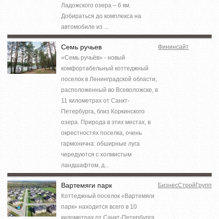
Ладожского озера – 6 км.
Добираться до комплекса на
автомобиле из ...
Семь ручьев
Фининсайт
«Семь ручьёв» - новый
комфортабельный коттеджный
поселок в Ленинградской области,
расположенный во Всеволожске, в
11 километрах от Санкт-
Петербурга, близ Коркинского
озера. Природа в этих местах, в
окрестностях поселка, очень
гармонична: обширные луга
чередуются с холмистым
ландшафтом, д...
Вартемяги парк
БизнесСтройГрупп
Коттеджный поселок «Вартемяги
парк» находится всего в 10
километрах от Санкт-Петербурга