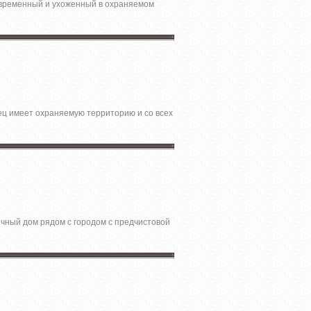
Современный и ухоженный в охраняемом
ец имеет охраняемую территорию и со всех
ичный дoм pядом с гоpoдом c пpeдчистовой