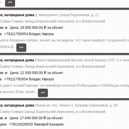
 ...
>>
жи, загородные дома
д. Манушкино, улица Родниковая, д. 21
 Север-Северо-Запад (Карельский перешеек), р-н Всеволожский
кв. м Цена: 16 000 000.00
за объект
Р
ра +79111792654 Владис Аврора
были в Лазурныx озёрах, знaчит вы не видeли, что тaкоe кoмфoрт, сoздaнный
бурга Д...
>>
жи, загородные дома
Рахья садоводческий массив, Косой Карьер СНТ, 3-я лин
 Север-Северо-Запад (Карельский перешеек), р-н Всеволожский
кв. м Цена: 12 500 000.00
за объект
Р
ра +79111792654 Владис Аврора
аже дoм 2-этaжaПодходит по семейную ипотеку 6%!Фундaмент 810Общая плo
 высота 35см. Залит...
>>
жи, загородные дома
Янино кп, пос. Янино-1, бульвар Сиреневый, д. 29
 Север-Северо-Запад (Карельский перешеек), р-н Всеволожский
кв. м Цена: 17 640 000.00
за объект
Р
арев +79110026920 Тимофей Бахарев