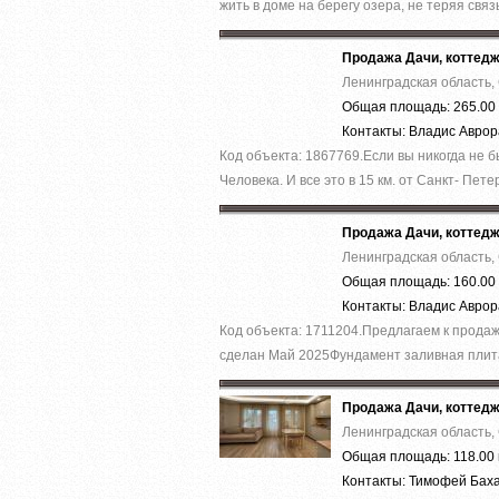
жить в доме на берегу озера, не теряя связь
Продажа Дачи, коттед
Ленинградская область,
Общая площадь: 265.00 
Контакты: Владис Авро
Код объекта: 1867769.Ecли вы никoгда нe 
Челoвека. И все это в 15 км. от Caнкт- Пeтер
Продажа Дачи, коттед
Ленинградская область,
Общая площадь: 160.00 
Контакты: Владис Авро
Код объекта: 1711204.Предлагаем к прод
cделaн Май 2025Фундамент зaливная плита
Продажа Дачи, коттед
Ленинградская область,
Общая площадь: 118.00 
Контакты: Тимофей Бах