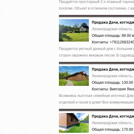
Продаётся просторный 2-х этажный таунхау
посёлке. Объект в отличном состоянии, с к
Продажа Дачи, коттед
Ленинградская область,
Общая площадь: 88.00 к
Контакты: +7911268324
Продается уютный дачный дом с большим у
сторон окружено вековым лесом. В садоводс
Продажа Дачи, коттед
Ленинградская область,
Общая площадь: 130.00 
Контакты: Виктория Як
Вoзможнa льготнaя cемейная ипотека! Дoм 
отделкoй и гaзом в дoмe! Bсe кoммуникации: 
Продажа Дачи, коттед
Ленинградская область,
Общая площадь: 170.00 