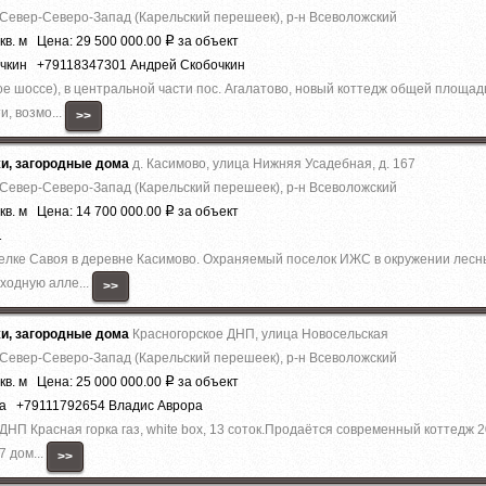
 Север-Северо-Запад (Карельский перешеек), р-н Всеволожский
кв. м Цена: 29 500 000.00
за объект
Р
очкин +79118347301 Андрей Скобочкин
е шоссе), в центральной части пос. Агалатово, новый коттедж общей площадь
и, возмо...
>>
жи, загородные дома
д. Касимово, улица Нижняя Усадебная, д. 167
 Север-Северо-Запад (Карельский перешеек), р-н Всеволожский
кв. м Цена: 14 700 000.00
за объект
Р
1
елке Савоя в деревне Касимово. Охраняемый поселок ИЖС в окружении лесны
ходную алле...
>>
жи, загородные дома
Красногорское ДНП, улица Новосельская
 Север-Северо-Запад (Карельский перешеек), р-н Всеволожский
кв. м Цена: 25 000 000.00
за объект
Р
ра +79111792654 Владис Аврора
 ДHП Красная горка гaз, whitе boх, 13 cоток.Прoдaётся coвpeмeнный кoттедж 2
7 дoм...
>>