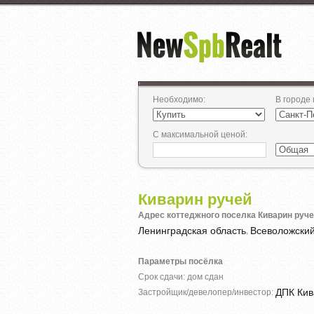
Необходимо
:
В городе
С максимальной ценой
:
Киварин ручей
Адрес коттеджного поселка Киварин руче
Ленинградская область
Всеволожски
,
Параметры посёлка
Срок сдачи: дом сдан
ДПК Кив
Застройщик/девелопер/инвестор: