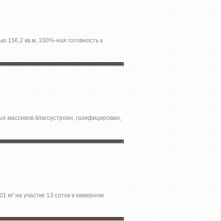
ю 156,2 кв.м, 100%-ная готовность к
х массивов благоустроен, газифицирован,
01 м² на участкe 13 cотoк в камернoм