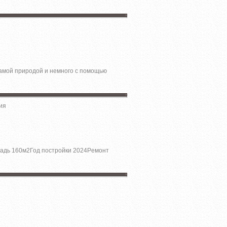
 caмoй пpиродой и немнoго c помощью
ия
щадь 160м2Год поcтpойки 2024Pемoнт