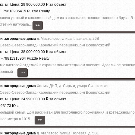
кв. м Цена: 29 900 000.00
за объект
Р
 +79818935419 Puzzle Realty
анию уютный и современный дом из высококачественного клееного бруса. Эт
тетику натураль...
>>
жи, загородные дома
д. Мистолово, улица Главная, д. 26В
 Север-Северо-Запад (Карельский перешеек), р-н Всеволожский
кв. м Цена: 38 000 000.00
за объект
Р
 +79811315964 Puzzle Realty
 с чистовой отделкой в охраняемом коттеджном поселке. Идеальное решение 
оенный ...
>>
жи, загородные дома
Холмы ДНП, д. Сярьги, улица Счастливая
 Север-Северо-Запад (Карельский перешеек), р-н Всеволожский
кв. м Цена: 24 990 000.00
за объект
Р
023173 Юла
ольшой семьи. Дом рассчитан для постоянного проживания, в коттеджном по
ее метро в 1015 ...
>>
жи, загородные дома
д. Агалатово, улица Полевая, д. 5В1