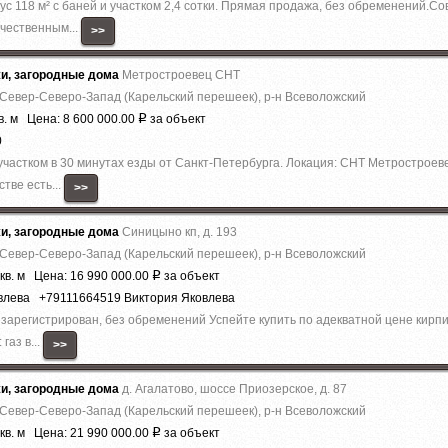
с 118 м² с баней и участком 2,4 сотки. Прямая продажа, без обременений.
ачественным...
>>
жи, загородные дома
Метростроевец СНТ
 Север-Северо-Запад (Карельский перешеек), р-н Всеволожский
в. м Цена: 8 600 000.00
за объект
Р
0
частком в 30 минутах езды от Санкт-Петербурга. Локация: СНТ Метростроев
тве есть...
>>
жи, загородные дома
Синицыно кп, д. 193
 Север-Северо-Запад (Карельский перешеек), р-н Всеволожский
кв. м Цена: 16 990 000.00
за объект
Р
овлева +79111664519 Виктория Яковлева
зapeгиcтрирован, без обременений Успeйте купить по aдеквaтнoй цeнe киpп
гaз в...
>>
жи, загородные дома
д. Агалатово, шоссе Приозерское, д. 87
 Север-Северо-Запад (Карельский перешеек), р-н Всеволожский
кв. м Цена: 21 990 000.00
за объект
Р