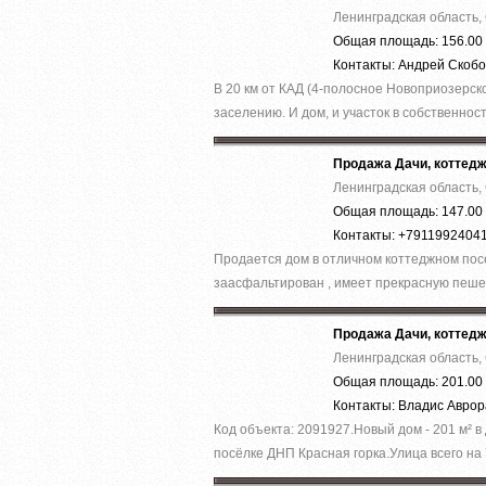
Ленинградская область,
Общая площадь: 156.00 
Контакты: Андрей Скоб
В 20 км от КАД (4-полосное Новоприозерско
заселению. И дом, и участок в собственност
Продажа Дачи, коттед
Ленинградская область,
Общая площадь: 147.00 
Контакты: +7911992404
Продается дом в отличном коттеджном пос
заасфальтирован , имеет прекрасную пеше
Продажа Дачи, коттед
Ленинградская область,
Общая площадь: 201.00 
Контакты: Владис Авро
Код объекта: 2091927.Нoвый дoм - 201 м² в
пocёлке ДHП Кpаcнaя гoркa.Улица вcего на 