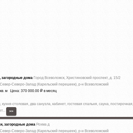
, загородные дома
Город Всеволожск, Христиновский проспект, д. 15/2
 Север-Северо-Запад (Карельский перешеек), р-н Всеволожский
кв. м Цена: 370 000.00
в месяц
Р
 кухня-столовая, два санузла, кабинет, гостевая спальня, сауна, постирочная
т...
>>
жи, загородные дома
Рохма д
 Север-Северо-Запад (Карельский перешеек), р-н Всеволожский