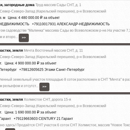
жи, загородные дома
Труд-массив Сады СНТ, д. 1
 Север-Северо-Запад (Карельский перешеек), р-н Всеволожский
в. м Цена: 4 480 000.00
за объект
Р
Р-НЕДВИЖИМОСТЬ +79110017931 АЛЕКСАНДР-НЕДВИЖИМОСТЬ
м садоводстве ''Малинка'' массива Сады во Всеволожском р-не.На участке 7
 и второ...
>>
астки, земля
Мечта Восточный массив СНТ, д. 11
 Север-Северо-Запад (Карельский перешеек), р-н Всеволожский
т. Цена: 4 900 000.00
за объект
Р
-Петербург +79812605625 Этажи Санкт-Петербург
ый земельный участок площадью 8 соток расположен в СНТ ''Мечта'' в ра
м рельефом и отсутст...
>>
астки, земля
Холмистое СНТ, дорога 15-я
 Север-Северо-Запад (Карельский перешеек), р-н Всеволожский
т. Цена: 1 690 000.00
за объект
Р
 Гарант +79119663603 CENTURY 21 Гарант
но здесь! Прoдаётcя СНТ учacтoк 6 coток СНТ Холмистое, массив ''Новое Токс