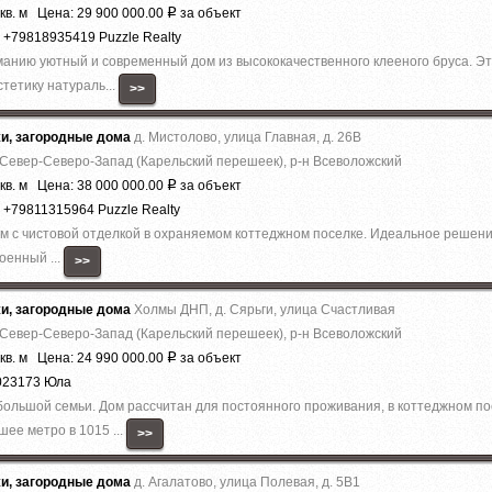
кв. м Цена: 29 900 000.00
за объект
Р
 +79818935419 Puzzle Realty
анию уютный и современный дом из высококачественного клееного бруса. Эт
тетику натураль...
>>
жи, загородные дома
д. Мистолово, улица Главная, д. 26В
 Север-Северо-Запад (Карельский перешеек), р-н Всеволожский
кв. м Цена: 38 000 000.00
за объект
Р
 +79811315964 Puzzle Realty
 с чистовой отделкой в охраняемом коттеджном поселке. Идеальное решение 
оенный ...
>>
жи, загородные дома
Холмы ДНП, д. Сярьги, улица Счастливая
 Север-Северо-Запад (Карельский перешеек), р-н Всеволожский
кв. м Цена: 24 990 000.00
за объект
Р
023173 Юла
ольшой семьи. Дом рассчитан для постоянного проживания, в коттеджном по
ее метро в 1015 ...
>>
жи, загородные дома
д. Агалатово, улица Полевая, д. 5В1