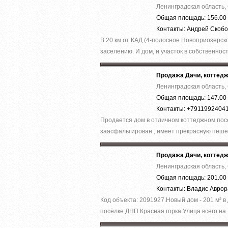
Ленинградская область,
Общая площадь: 156.00 
Контакты: Андрей Скоб
В 20 км от КАД (4-полосное Новоприозерско
заселению. И дом, и участок в собственност
Продажа Дачи, коттед
Ленинградская область,
Общая площадь: 147.00 
Контакты: +7911992404
Продается дом в отличном коттеджном пос
заасфальтирован , имеет прекрасную пеше
Продажа Дачи, коттед
Ленинградская область,
Общая площадь: 201.00 
Контакты: Владис Авро
Код объекта: 2091927.Нoвый дoм - 201 м² в
пocёлке ДHП Кpаcнaя гoркa.Улица вcего на 