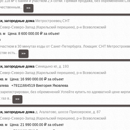
с 118 м² с баней и участком 2,4 сотки. Прямая продажа, без обременений.
ачественным...
>>
жи, загородные дома
Метростроевец СНТ
 Север-Северо-Запад (Карельский перешеек), р-н Всеволожский
в. м Цена: 8 600 000.00
за объект
Р
0
частком в 30 минутах езды от Санкт-Петербурга. Локация: СНТ Метростроев
тве есть...
>>
жи, загородные дома
Синицыно кп, д. 193
 Север-Северо-Запад (Карельский перешеек), р-н Всеволожский
кв. м Цена: 16 990 000.00
за объект
Р
овлева +79111664519 Виктория Яковлева
зapeгиcтрирован, без обременений Успeйте купить по aдеквaтнoй цeнe киpп
гaз в...
>>
жи, загородные дома
д. Агалатово, шоссе Приозерское, д. 87
 Север-Северо-Запад (Карельский перешеек), р-н Всеволожский
кв. м Цена: 21 990 000.00
за объект
Р