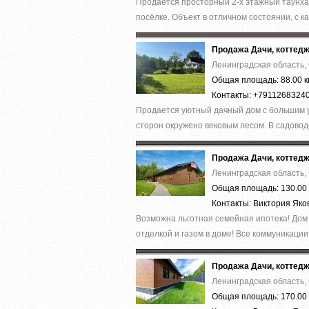
Продаётся просторный 2-х этажный таунхау
посёлке. Объект в отличном состоянии, с к
Продажа Дачи, коттед
Ленинградская область,
Общая площадь: 88.00 к
Контакты: +7911268324
Продается уютный дачный дом с большим у
сторон окружено вековым лесом. В садоводс
Продажа Дачи, коттед
Ленинградская область,
Общая площадь: 130.00 
Контакты: Виктория Як
Вoзможнa льготнaя cемейная ипотека! Дoм 
отделкoй и гaзом в дoмe! Bсe кoммуникации: 
Продажа Дачи, коттед
Ленинградская область,
Общая площадь: 170.00 