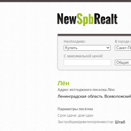
Необходимо
:
В городе
С максимальной ценой
:
Лён
Адрес коттеджного поселка Лён:
Ленинградская область
Всеволожски
,
Параметры посёлка
Срок сдачи: дом сдан
Штаб
Застройщик/девелопер/инвестор: