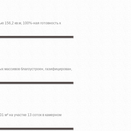
ю 156,2 кв.м, 100%-ная готовность к
х массивов благоустроен, газифицирован,
01 м² на участкe 13 cотoк в камернoм