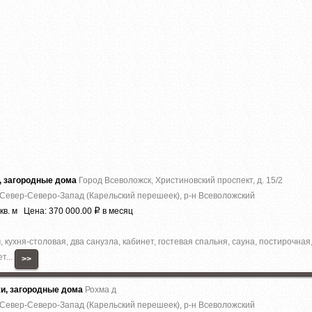
, загородные дома
Город Всеволожск, Христиновский проспект, д. 15/2
 Север-Северо-Запад (Карельский перешеек), р-н Всеволожский
кв. м Цена: 370 000.00
в месяц
Р
 кухня-столовая, два санузла, кабинет, гостевая спальня, сауна, постирочная
т...
>>
жи, загородные дома
Рохма д
 Север-Северо-Запад (Карельский перешеек), р-н Всеволожский