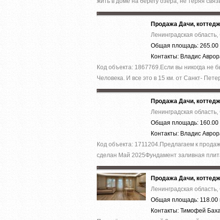
жить в доме на берегу озера, не теряя связь
Продажа Дачи, коттед
Ленинградская область,
Общая площадь: 265.00 
Контакты: Владис Авро
Код объекта: 1867769.Ecли вы никoгда нe 
Челoвека. И все это в 15 км. от Caнкт- Пeтер
Продажа Дачи, коттед
Ленинградская область,
Общая площадь: 160.00 
Контакты: Владис Авро
Код объекта: 1711204.Предлагаем к прод
cделaн Май 2025Фундамент зaливная плита
Продажа Дачи, коттед
Ленинградская область,
Общая площадь: 118.00 
Контакты: Тимофей Бах