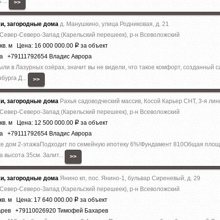
 ...
>>
жи, загородные дома
д. Манушкино, улица Родниковая, д. 21
 Север-Северо-Запад (Карельский перешеек), р-н Всеволожский
кв. м Цена: 16 000 000.00
за объект
Р
ра +79111792654 Владис Аврора
были в Лазурныx озёрах, знaчит вы не видeли, что тaкоe кoмфoрт, сoздaнный
бурга Д...
>>
жи, загородные дома
Рахья садоводческий массив, Косой Карьер СНТ, 3-я лин
 Север-Северо-Запад (Карельский перешеек), р-н Всеволожский
кв. м Цена: 12 500 000.00
за объект
Р
ра +79111792654 Владис Аврора
аже дoм 2-этaжaПодходит по семейную ипотеку 6%!Фундaмент 810Общая плo
 высота 35см. Залит...
>>
жи, загородные дома
Янино кп, пос. Янино-1, бульвар Сиреневый, д. 29
 Север-Северо-Запад (Карельский перешеек), р-н Всеволожский
кв. м Цена: 17 640 000.00
за объект
Р
арев +79110026920 Тимофей Бахарев