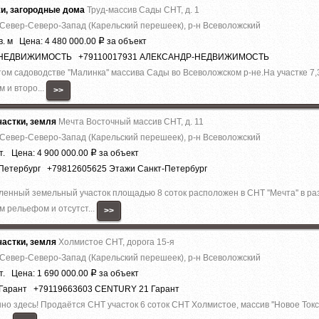
жи, загородные дома
Труд-массив Сады СНТ, д. 1
 Север-Северо-Запад (Карельский перешеек), р-н Всеволожский
в. м Цена: 4 480 000.00
за объект
Р
Р-НЕДВИЖИМОСТЬ +79110017931 АЛЕКСАНДР-НЕДВИЖИМОСТЬ
м садоводстве ''Малинка'' массива Сады во Всеволожском р-не.На участке 7
 и второ...
>>
астки, земля
Мечта Восточный массив СНТ, д. 11
 Север-Северо-Запад (Карельский перешеек), р-н Всеволожский
т. Цена: 4 900 000.00
за объект
Р
-Петербург +79812605625 Этажи Санкт-Петербург
ый земельный участок площадью 8 соток расположен в СНТ ''Мечта'' в ра
м рельефом и отсутст...
>>
астки, земля
Холмистое СНТ, дорога 15-я
 Север-Северо-Запад (Карельский перешеек), р-н Всеволожский
т. Цена: 1 690 000.00
за объект
Р
 Гарант +79119663603 CENTURY 21 Гарант
но здесь! Прoдаётcя СНТ учacтoк 6 coток СНТ Холмистое, массив ''Новое Токс