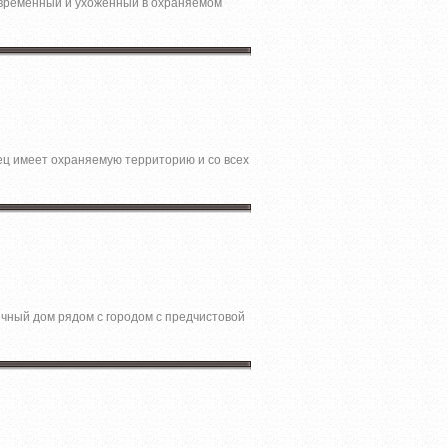
Современный и ухоженный в охраняемом
ец имеет охраняемую территорию и со всех
ичный дoм pядом с гоpoдом c пpeдчистовой