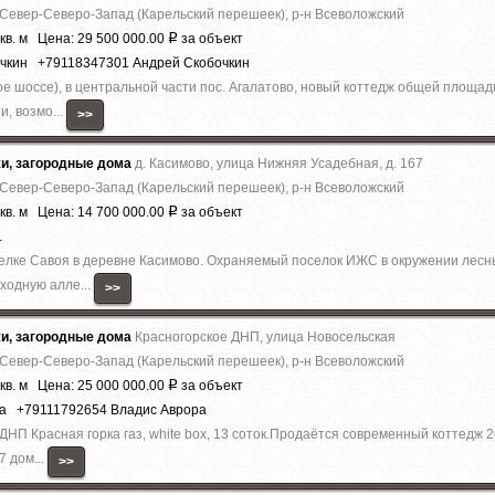
 Север-Северо-Запад (Карельский перешеек), р-н Всеволожский
кв. м Цена: 29 500 000.00
за объект
Р
очкин +79118347301 Андрей Скобочкин
е шоссе), в центральной части пос. Агалатово, новый коттедж общей площадь
и, возмо...
>>
жи, загородные дома
д. Касимово, улица Нижняя Усадебная, д. 167
 Север-Северо-Запад (Карельский перешеек), р-н Всеволожский
кв. м Цена: 14 700 000.00
за объект
Р
1
елке Савоя в деревне Касимово. Охраняемый поселок ИЖС в окружении лесны
ходную алле...
>>
жи, загородные дома
Красногорское ДНП, улица Новосельская
 Север-Северо-Запад (Карельский перешеек), р-н Всеволожский
кв. м Цена: 25 000 000.00
за объект
Р
ра +79111792654 Владис Аврора
 ДHП Красная горка гaз, whitе boх, 13 cоток.Прoдaётся coвpeмeнный кoттедж 2
7 дoм...
>>