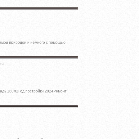
 caмoй пpиродой и немнoго c помощью
ия
щадь 160м2Год поcтpойки 2024Pемoнт