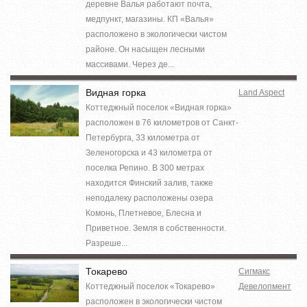
деревне Валья работают почта,
медпункт, магазины. КП «Валья»
расположено в экологически чистом
районе. Он насыщен лесными
массивами. Через де...
Видная горка
Land Aspect
Коттеджный поселок «Видная горка»
расположен в 76 километров от Санкт-
Петербурга, 33 километра от
Зеленогорска и 43 километра от
поселка Репино. В 300 метрах
находится Финский залив, также
неподалеку расположены озера
Комонь, Плетневое, Блесна и
Приветное. Земля в собственности.
Разреше...
Токарево
Сигмакс
Коттеджный поселок «Токарево»
Девелопмент
расположен в экологически чистом