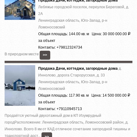
Продажа Дачи, коттеджи, загородные дома
Лебяжье городской поселок, переулок Береговой, д.
2А
Ленинградская область, Юго-Запад, р-н
Ломоносовский
Общая площадь: 144.00 кв. м Цена: 30 000 000.00
Р
за объект
Контакты: +79812324734
В природном месте
>>
Продажа Дачи, коттеджи, загородные дома
д.
Иннолово, дорога Старорусская, д. 33
Ленинградская область, Юго-Запад, р-н
Ломоносовский
Общая площадь: 117.90 кв. м Цена: 14 500 000.00
Р
за объект
Контакты: +79110945713
Продаётся уютный двухэтажный дом в КП Изумрудный
городРасположение: Ленинградская область, Ломоносовский район, д.
Иннолово. Всего 8 км от КАД отличное сочетание загородной тишины и
транспортной дост...
>>