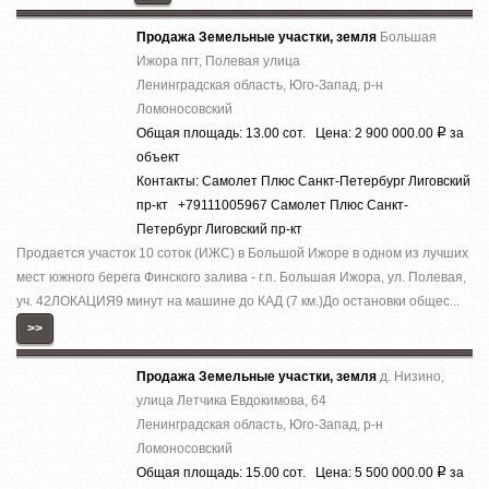
Продажа Земельные участки, земля
Большая
Ижора пгт, Полевая улица
Ленинградская область, Юго-Запад, р-н
Ломоносовский
Общая площадь: 13.00 сот. Цена: 2 900 000.00
за
Р
объект
Контакты: Самолет Плюс Санкт-Петербург Лиговский
пр-кт +79111005967 Самолет Плюс Санкт-
Петербург Лиговский пр-кт
Продается участок 10 соток (ИЖС) в Большой Ижоре в одном из лучших
мест южного берега Финского залива - г.п. Большая Ижора, ул. Полевая,
уч. 42ЛОКАЦИЯ9 минут на машине до КАД (7 км.)До остановки общес...
>>
Продажа Земельные участки, земля
д. Низино,
улица Летчика Евдокимова, 64
Ленинградская область, Юго-Запад, р-н
Ломоносовский
Общая площадь: 15.00 сот. Цена: 5 500 000.00
за
Р