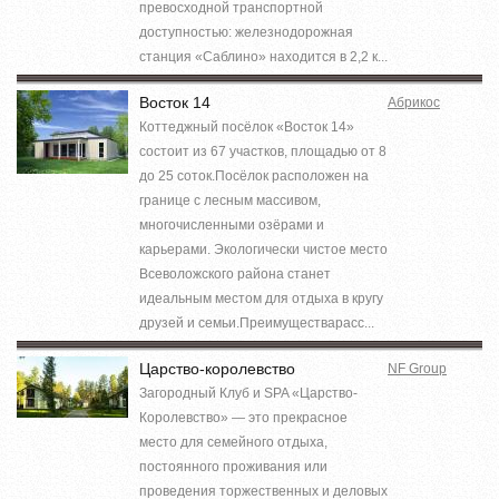
превосходной транспортной
доступностью: железнодорожная
станция «Саблино» находится в 2,2 к...
Восток 14
Абрикос
Коттеджный посёлок «Восток 14»
состоит из 67 участков, площадью от 8
до 25 соток.Посёлок расположен на
границе с лесным массивом,
многочисленными озёрами и
карьерами. Экологически чистое место
Всеволожского района станет
идеальным местом для отдыха в кругу
друзей и семьи.Преимуществарасс...
Царство-королевство
NF Group
Загородный Клуб и SPA «Царство-
Королевство» — это прекрасное
место для семейного отдыха,
постоянного проживания или
проведения торжественных и деловых