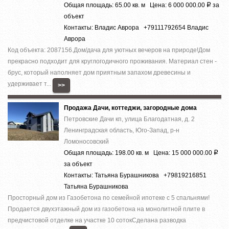
Общая площадь: 65.00 кв. м Цена: 6 000 000.00
за
Р
объект
Контакты: Владис Аврора +79111792654 Владис
Аврора
Код объекта: 2087156.Дом/дача для уютных вечеров на природе!Дом
прекрасно подходит для круглогодичного проживания. Материал стен -
брус, который наполняет дом приятным запахом древесины и
удерживает т...
>>
Продажа Дачи, коттеджи, загородные дома
Петровские Дачи кп, улица Благодатная, д. 2
Ленинградская область, Юго-Запад, р-н
Ломоносовский
Общая площадь: 198.00 кв. м Цена: 15 000 000.00
Р
за объект
Контакты: Татьяна Бурашникова +79819216851
Татьяна Бурашникова
Просторный дом из Газобетона по семейной ипотеке с 5 спальнями!
Продается двухэтажный дом из газобетона на монолитной плите в
предчистовой отделке на участке 10 сотокСделана разводка