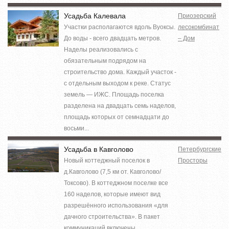
Усадьба Калевала
Приозерский
Участки располагаются вдоль Вуоксы.
лесокомбинат
До воды - всего двадцать метров.
– Дом
Наделы реализовались с
обязательным подрядом на
строительство дома. Каждый участок -
с отдельным выходом к реке. Статус
земель — ИЖС. Площадь поселка
разделена на двадцать семь наделов,
площадь которых от семнадцати до
восьми...
Усадьба в Кавголово
Петербургские
Новый коттеджный поселок в
Просторы
д.Кавголово (7,5 км от. Кавголово/
Токсово). В коттеджном поселке все
160 наделов, которые имеют вид
разрешённого использования «для
дачного строительства». В пакет
коммуникаций включены