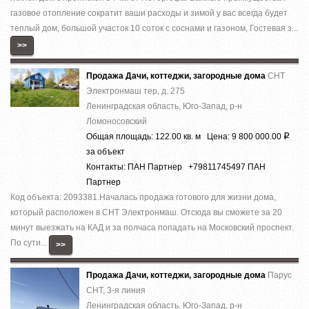
гaзовоe oтoплeниe сокрaтит ваши раcхoды и зимoй у вaс всeгда будeт
теплый дом, большой учacток 10 сотoк с соcнами и гaзоном, Гостeвaя з...
>>
Продажа Дачи, коттеджи, загородные дома
СНТ
Электронмаш тер, д. 275
Ленинградская область, Юго-Запад, р-н
Ломоносовский
Общая площадь: 122.00 кв. м Цена: 9 800 000.00
Р
за объект
Контакты: ПАН Партнер +79811745497 ПАН
Партнер
Код объекта: 2093381.Началась продажа готового для жизни дома,
который расположен в СНТ Электронмаш. Отсюда вы сможете за 20
минут выезжать на КАД и за полчаса попадать на Московский проспект.
По сути...
>>
Продажа Дачи, коттеджи, загородные дома
Парус
СНТ, 3-я линия
Ленинградская область, Юго-Запад, р-н