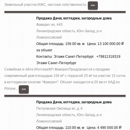
Земельный участок ИЖС, частная собственность.
>>
Продажа Дачи, коттеджи, загородные дома
Фаворит кп, 445
Ленинградская область, Юго-Запад, р-н
Ломоносовский
Общая площадь: 156.00 кв. м Цена: 13 100 000.00
Р
за объект
Контакты: Этажи Санкт-Петербург +79811318319
Этажи Санкт-Петербург
Семейная и Айти Ипотека!КП ФаворитПредлагается к продаже
современный дом площадью 156 м² с террасой 25 м² на участке 15 соток
в коттеджном поселке ''Фаворит''. Объект находится в 20 км от КАД по
Ропши...
>>
Продажа Дачи, коттеджи, загородные дома
Петровская Околица кп, д. 6
Ленинградская область, Юго-Запад, р-н
Ломоносовский
Общая площадь: 110.00 кв. м Цена: 4 490 000.00
Р