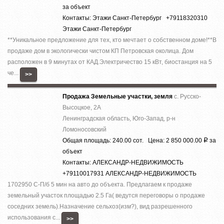
за объект
Контакты: Этажи Санкт-Петербург +79118320310
Этажи Санкт-Петербург
**Уникальное предложение для тех, кто мечтает о собственном доме!**В
продаже дом в экологически чистом КП Петровская околица. Дом
расположен в 9 минутах от КАД.Электричество 15 кВт, биостанция на 5
че...
>>
Продажа Земельные участки, земля
с. Русско-
Высоцкое, 2А
Ленинградская область, Юго-Запад, р-н
Ломоносовский
Общая площадь: 240.00 сот. Цена: 2 850 000.00
за
Р
объект
Контакты: АЛЕКСАНДР-НЕДВИЖИМОСТЬ
+79110017931 АЛЕКСАНДР-НЕДВИЖИМОСТЬ
1702950 С-П/б 5 мин на авто до объекта. Предлагаем к продаже
земельный участок площадью 2.5 Га( ведутся переговоры о продаже
соседних земель).Назначение сельхоз(изм?), вид разрешенного
использования с...
>>