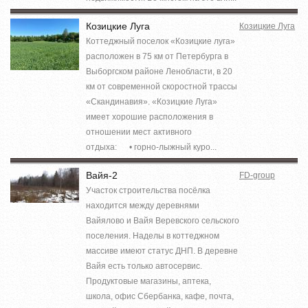
Козицкие Луга
Козицкие Луга
Коттеджный поселок «Козицкие луга»
расположен в 75 км от Петербурга в
Выборгском районе Ленобласти, в 20
км от современной скоростной трассы
«Скандинавия». «Козицкие Луга»
имеет хорошие расположения в
отношении мест активного
отдыха:⁣⁣⠀⁣⁣⠀• горно-лыжный куро...
Вайя-2
FD-group
Участок строительства посёлка
находится между деревнями
Вайялово и Вайя Веревского сельского
поселения. Наделы в коттеджном
массиве имеют статус ДНП. В деревне
Вайя есть только автосервис.
Продуктовые магазины, аптека,
школа, офис Сбербанка, кафе, почта,