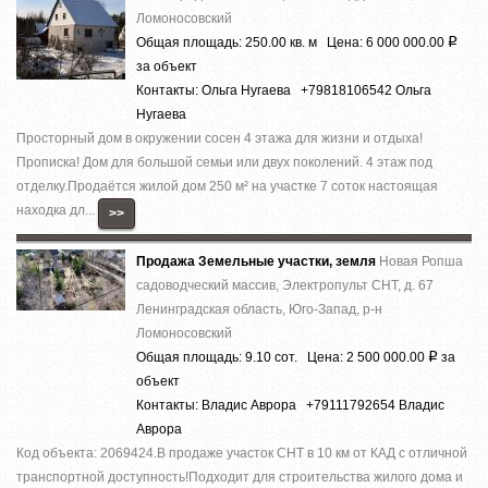
Ломоносовский
Общая площадь: 250.00 кв. м Цена: 6 000 000.00
Р
за объект
Контакты: Ольга Нугаева +79818106542 Ольга
Нугаева
Просторный дом в окружении сосен 4 этажа для жизни и отдыха!
Прописка! Дом для большой семьи или двух поколений. 4 этаж под
отделку.Продаётся жилой дом 250 м² на участке 7 соток настоящая
находка дл...
>>
Продажа Земельные участки, земля
Новая Ропша
садоводческий массив, Электропульт СНТ, д. 67
Ленинградская область, Юго-Запад, р-н
Ломоносовский
Общая площадь: 9.10 сот. Цена: 2 500 000.00
за
Р
объект
Контакты: Владис Аврора +79111792654 Владис
Аврора
Код объекта: 2069424.В продаже участок СНТ в 10 км от КАД с отличной
транспортной доступность!Подходит для строительства жилого дома и