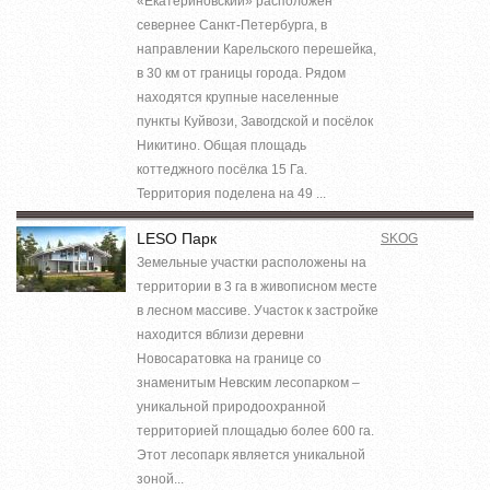
«Екатериновский» расположен
севернее Санкт-Петербурга, в
направлении Карельского перешейка,
в 30 км от границы города. Рядом
находятся крупные населенные
пункты Куйвози, Завогдской и посёлок
Никитино. Общая площадь
коттеджного посёлка 15 Га.
Территория поделена на 49 ...
LESO Парк
SKOG
Земельные участки расположены на
территории в 3 га в живописном месте
в лесном массиве. Участок к застройке
находится вблизи деревни
Новосаратовка на границе со
знаменитым Невским лесопарком –
уникальной природоохранной
территорией площадью более 600 га.
Этот лесопарк является уникальной
зоной...