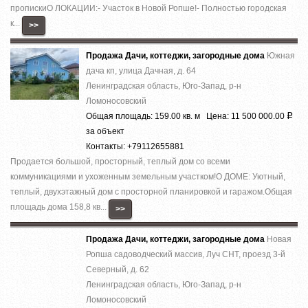
пропискиО ЛОКАЦИИ:- Участок в Новой Ропше!- Полностью городская
к...
>>
Продажа Дачи, коттеджи, загородные дома
Южная
дача кп, улица Дачная, д. 64
Ленинградская область, Юго-Запад, р-н
Ломоносовский
Общая площадь: 159.00 кв. м Цена: 11 500 000.00
Р
за объект
Контакты: +79112655881
Продается большой, просторный, теплый дом со всеми
коммуникациями и ухоженным земельным участком!О ДОМЕ: Уютный,
теплый, двухэтажный дом с просторной планировкой и гаражом.Общая
площадь дома 158,8 кв...
>>
Продажа Дачи, коттеджи, загородные дома
Новая
Ропша садоводческий массив, Луч СНТ, проезд 3-й
Северный, д. 62
Ленинградская область, Юго-Запад, р-н
Ломоносовский