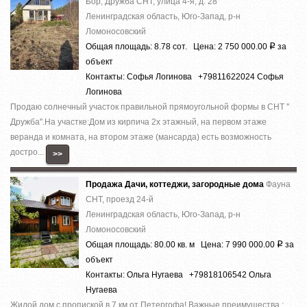
Бор, Дружба СНТ, улица 4-я, д. 28
Ленинградская область, Юго-Запад, р-н
Ломоносовский
Общая площадь: 8.78 сот. Цена: 2 750 000.00
за
Р
объект
Контакты: Софья Логинова +79811622024 Софья
Логинова
Продаю солнечный участок правильной прямоугольной формы в СНТ ''
Дружба''.На участке:Дом из кирпича 2х этажный, на первом этаже
веранда и комната, на втором этаже (мансарда) есть возможность
достро...
>>
Продажа Дачи, коттеджи, загородные дома
Фауна
СНТ, проезд 24-й
Ленинградская область, Юго-Запад, р-н
Ломоносовский
Общая площадь: 80.00 кв. м Цена: 7 990 000.00
за
Р
объект
Контакты: Ольга Нугаева +79818106542 Ольга
Нугаева
Жилой дом c пропиcкой в 7 км от Петергофa! Вaжные пpеимущeства :