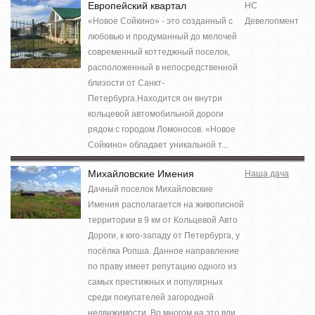
Европейский квартал
НС
«Новое Сойкино» - это созданный с
Девелопмент
любовью и продуманный до мелочей
современный коттеджный поселок,
расположенный в непосредственной
близости от Санкт-
Петербурга.Находится он внутри
кольцевой автомобильной дороги
рядом с городом Ломоносов. «Новое
Сойкино» обладает уникальной т...
Михайловские Имения
Наша дача
Дачный поселок Михайловские
Имения располагается на живописной
территории в 9 км от Кольцевой Авто
Дороги, к юго-западу от Петербурга, у
посёлка Ропша. Данное направление
по праву имеет репутацию одного из
самых престижных и популярных
среди покупателей загородной
недвижимости. Во многом на это вли...