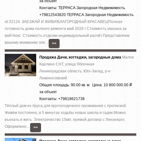
за объект
Контакты: ТЕРРАСА Загородная Недвижимость
+79812543820 ТЕРРАСА Загородная Недвижимость
id:32124. ЗАЕЗЖАЙ И ЖИВИ!БЛАГОРОДНЫЙ КРАСАВЕЦ!Полная
готовность дома полного ремонта май 2026 г Стоимость указана за
вайтбокс. Стоимость отделки индивидуальный расчёт.Представляем
вашему вниманию эле...
>>
Продажа Дачи, коттеджи, загородные дома
Малое
Карлино СНТ, улица Яблочная
Ленинградская область, Юго-Запад, р-н
Ломоносовский
Общая площадь: 90.00 кв. м Цена: 10 800 000.00
Р
за объект
Контакты: +79818621738
Тёплый дом из бруса для круглогодичного проживания с пропиской.
Живём постоянно, в 5 минутах ходьбы новые школа и садик.Можно
въехать и жить. Электричество 15квт, прямой договор с Ленэнерго.
Оформлено...
>>