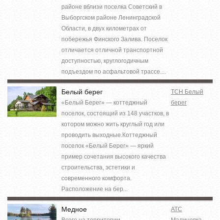
районе вблизи поселка Советский в
Выборгском районе Ленинградской
Области, в двух километрах от
побережья Финского Залива. Поселок
отличается отличной транспортной
доступностью, круглогодичным
подъездом по асфальтовой трассе....
Белый берег
ТСН Белый
«Белый Берег» — коттеджный
берег
поселок, состоящий из 148 участков, в
котором можно жить круглый год или
проводить выходные.Коттеджный
поселок «Белый Берег» — яркий
пример сочетания высокого качества
строительства, эстетики и
современного комфорта.
Расположение на бер...
Медное
АТС
Всего на территории
Малиновка