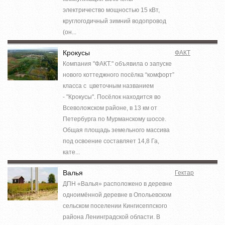
электричество мощностью 15 кВт,
круглогодичный зимний водопровод
(он...
Крокусы
ФАКТ
Компания "ФАКТ." объявила о запуске
нового коттеджного посёлка “комфорт”
класса с цветочным названием
- "Крокусы". Посёлок находится во
Всеволожском районе, в 13 км от
Петербурга по Мурманскому шоссе.
Общая площадь земельного массива
под освоение составляет 14,8 Га,
кате...
Валья
Гектар
ДПН «Валья» расположено в деревне
одноимённой деревне в Опольевском
сельском поселении Кингисеппского
района Ленинградской области. В