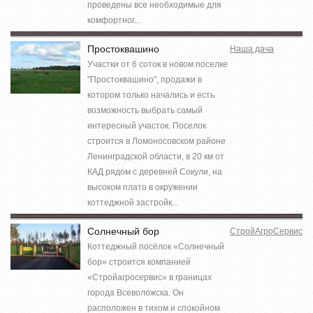
проведены все необходимые для
комфортног...
Простоквашино
Наша дача
Участки от 6 соток в новом поселке
"Простоквашино", продажи в
котором только начались и есть
возможность выбрать самый
интересный участок. Поселок
строится в Ломоносовском районе
Ленинградской области, в 20 км от
КАД рядом с деревней Сокули, на
высоком плато в окружении
коттеджной застройк...
Солнечный бор
СтройАгроСервис
Коттеджный посёлок «Солнечный
бор» строится компанией
«Стройагросервис» в границах
города Всеволожска. Он
расположен в тихом и спокойном