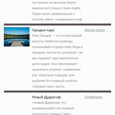
построены на высоком берегу
живописного озера Сярки-лампи.
Территория, примыкающая к
поселку, имеет сложившуюся инф...
Оредеж парк
Лесное озеро
Река Оредеж — это потрясающей
красоты памятник природы,
охраняемый государством. Вода в
Оредеже считается целебной, так
как содержит одну миллионную
долю радия. Она омолаживает
организм и ускоряет заживление
ран. Идеально подходит для
рыбалки! Коттеджный посёлок
«Оредеж парк» распо...
Новый Дудергоф
Полибизнес
«Новый Дудергоф» это
развивающийся коттеджный
поселок на границе Санкт-