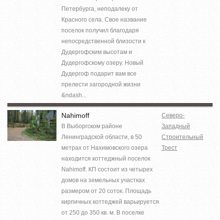
Петербурга, неподалеку от
Красного села. Свое название
поселок получил благодаря
непосредственной близости к
Дудергофским высотам и
Дудергофскому озеру. Новый
Дудергоф подарит вам все
прелести загородной жизни
&ndash...
Nahimoff
Северо-
В Выборгском районе
Западный
Ленинградской области, в 50
Строительный
метрах от Нахимовского озера
Трест
находится коттеджный поселок
Nahimoff. КП состоит из четырех
домов на земельных участках
размером от 20 соток. Площадь
кирпичных коттеджей варьируется
от 250 до 350 кв. м. В поселке