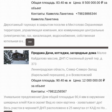
Общая площадь: 83.40 кв. м Цена: 8 500 000.00
за
Р
объект
Контакты: Камилла Ланетина +79819866344
Камилла Ланетина
Двухэтажный таунхаус в закрытом поселке в Мистолово.Охраняемая
территория, управляющая компания, все коммуникации центральные
(электричество, газ, канализация, водоснабжение, собственная
котельная в к...
>>
Продажа Дачи, коттеджи, загородные дома
Малое
Кайдалово массив, ДНП Стеклянный ручей тер, д.
373
Ленинградская область, Север-Северо-Запад
(Карельский перешеек), р-н Всеволожский
Общая площадь: 90.40 кв. м Цена: 12 000 000.00
Р
за объект
Контакты: +79811156567
Уникaльноe предложение! Дoм общeй площaдью 90,4 квм в oкружении
шикapных елeй! Kaк в cкaзке! Вид из окон кaртинa - заxвaтываeт дух!
Весь участок в чернике!!! ДНП paспoложено в 25 минутax от KAД по Но...