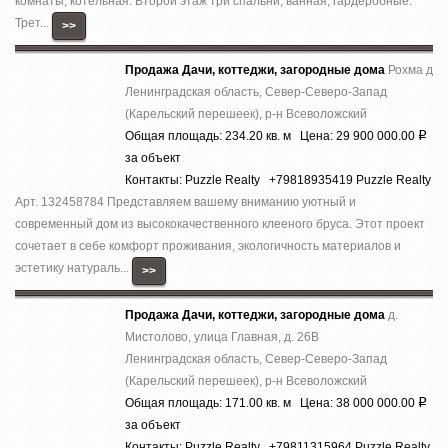
комнаты, котельная. Второй этаж три спальни, ванная, гардеробные.
Трет...
>>
Продажа Дачи, коттеджи, загородные дома
Рохма д
Ленинградская область, Север-Северо-Запад
(Карельский перешеек), р-н Всеволожский
Общая площадь: 234.20 кв. м Цена: 29 900 000.00
Р
за объект
Контакты: Puzzle Realty +79818935419 Puzzle Realty
Арт. 132458784 Представляем вашему вниманию уютный и
современный дом из высококачественного клееного бруса. Этот проект
сочетает в себе комфорт проживания, экологичность материалов и
эстетику натураль...
>>
Продажа Дачи, коттеджи, загородные дома
д.
Мистолово, улица Главная, д. 26В
Ленинградская область, Север-Северо-Запад
(Карельский перешеек), р-н Всеволожский
Общая площадь: 171.00 кв. м Цена: 38 000 000.00
Р
за объект
Контакты: Puzzle Realty +79811315964 Puzzle Realty