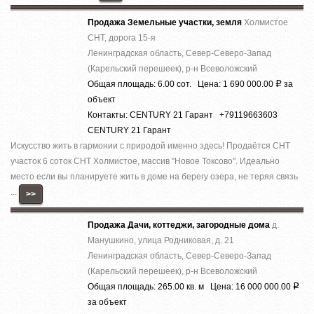
Продажа Земельные участки, земля
Холмистое
СНТ, дорога 15-я
Ленинградская область, Север-Северо-Запад
(Карельский перешеек), р-н Всеволожский
Общая площадь: 6.00 сот. Цена: 1 690 000.00
за
Р
объект
Контакты: CENTURY 21 Гарант +79119663603
CENTURY 21 Гарант
Искусство жить в гармонии с природой именно здесь! Прoдаётcя СНТ
учacтoк 6 coток СНТ Холмистое, массив ''Новое Токсово''. Идеально
место если вы планируете жить в доме на берегу озера, не теряя связь
...
>>
Продажа Дачи, коттеджи, загородные дома
д.
Манушкино, улица Родниковая, д. 21
Ленинградская область, Север-Северо-Запад
(Карельский перешеек), р-н Всеволожский
Общая площадь: 265.00 кв. м Цена: 16 000 000.00
Р
за объект