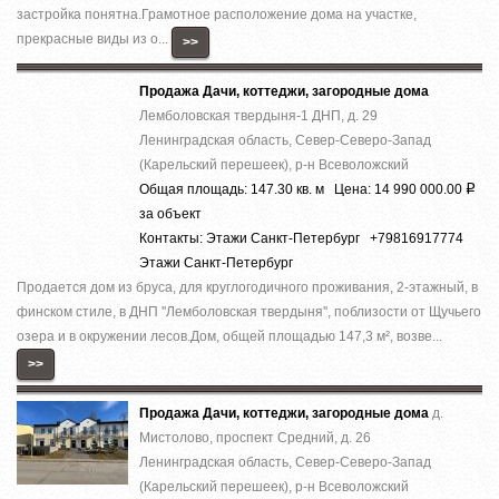
застройка понятна.Грамотное расположение дома на участке,
прекрасные виды из о...
>>
Продажа Дачи, коттеджи, загородные дома
Лемболовская твердыня-1 ДНП, д. 29
Ленинградская область, Север-Северо-Запад
(Карельский перешеек), р-н Всеволожский
Общая площадь: 147.30 кв. м Цена: 14 990 000.00
Р
за объект
Контакты: Этажи Санкт-Петербург +79816917774
Этажи Санкт-Петербург
Продается дом из бруса, для круглогодичного проживания, 2-этажный, в
финском стиле, в ДНП ''Лемболовская твердыня'', поблизости от Щучьего
озера и в окружении лесов.Дом, общей площадью 147,3 м², возве...
>>
Продажа Дачи, коттеджи, загородные дома
д.
Мистолово, проспект Средний, д. 26
Ленинградская область, Север-Северо-Запад
(Карельский перешеек), р-н Всеволожский