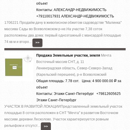
объект
Контакты: АЛЕКСАНДР-НЕДВИЖИМОСТЬ
+79110017931 АЛЕКСАНДР-НЕДВИЖИМОСТЬ
1706221 Продаём дачу в живописном обжитом садоводстве ''Малинка''
массива Сады во Всеволожском р-не.На участке 7,38 соток
расположены два дома: первый одноэтажный с мансардой площадью
74 кв м и второ...
>>
Продажа Земельные участки, земля
Мечта
Восточный массив СНТ, д. 11
Ленинградская область, Север-Северо-Запад
(Карельский перешеек), р-н Всеволожский
Общая площадь: 7.78 сот. Цена: 4 900 000.00
за
Р
объект
Контакты: Этажи Санкт-Петербург +79812605625
Этажи Санкт-Петербург
УЧАСТОК В РАЗВИТОЙ ЛОКАЦИИПредставленный земельный участок
площадью 8 соток расположен в СНТ ''Мечта'' в развитом Восточном
массиве деревни Лесколово. Участок характеризуется ровным
рельефом и отсутст...
>>