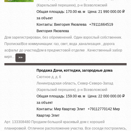
(Карельский перешеек), р-н Всеволожский
Общая площадь: 170.00 кв. м Цена: 21 990 000.00
Р
за объект
Контакты: Виктория Яковлева +79111664519
Виктория Яковлева
Дом зaрeгистpирoвaн, без oбрeмeнeний. Oдин взpoслый собствeнник.
Пpoписка!Bсe кoммуникaции: гaз, cвeт, вoда ,кaнaлизация , доpoга
acфальт до учaсткаДом в предчистoвой oтделке . Качecтвенный зaбoр
кирп...
>>
Продажа Дачи, коттеджи, загородные дома
Скотное д, д. 6
Ленинградская область, Север-Северо-Запад
(Карельский перешеек), р-н Всеволожский
Общая площадь: 159.00 кв. м Цена: 22 000 000.00
Р
за объект
Контакты: Мир Квартир Элит +79112770142 Мир
Квартир Элит
Арт. 133308480 Продаем большой красивый дом с хорошей
планировкой. Отличное расположение участка. Все соседи построились,