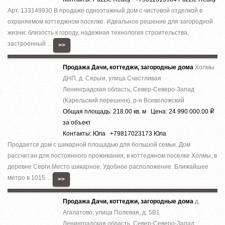
Арт. 133149930 В продаже одноэтажный дом с чистовой отделкой в
охраняемом коттеджном поселке. Идеальное решение для загородной
жизни: близость к городу, надежная технология строительства,
застроенный ...
>>
Продажа Дачи, коттеджи, загородные дома
Холмы
ДНП, д. Сярьги, улица Счастливая
Ленинградская область, Север-Северо-Запад
(Карельский перешеек), р-н Всеволожский
Общая площадь: 218.00 кв. м Цена: 24 990 000.00
Р
за объект
Контакты: Юла +79817023173 Юла
Продается дом с шикарной площадью для большой семьи. Дом
рассчитан для постоянного проживания, в коттеджном поселке Холмы, в
деревне Серги.Место шикарное. Удобное расположение. Ближайшее
метро в 1015 ...
>>
Продажа Дачи, коттеджи, загородные дома
д.
Агалатово, улица Полевая, д. 5В1
Ленинградская область, Север-Северо-Запад