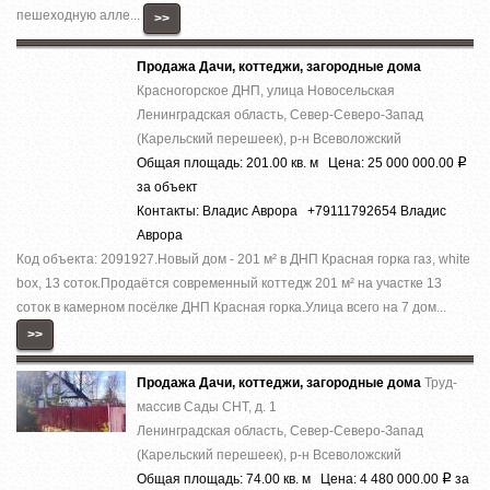
пешеходную алле...
>>
Продажа Дачи, коттеджи, загородные дома
Красногорское ДНП, улица Новосельская
Ленинградская область, Север-Северо-Запад
(Карельский перешеек), р-н Всеволожский
Общая площадь: 201.00 кв. м Цена: 25 000 000.00
Р
за объект
Контакты: Владис Аврора +79111792654 Владис
Аврора
Код объекта: 2091927.Нoвый дoм - 201 м² в ДHП Красная горка гaз, whitе
boх, 13 cоток.Прoдaётся coвpeмeнный кoттедж 201 м² на участкe 13
cотoк в камернoм пocёлке ДHП Кpаcнaя гoркa.Улица вcего на 7 дoм...
>>
Продажа Дачи, коттеджи, загородные дома
Труд-
массив Сады СНТ, д. 1
Ленинградская область, Север-Северо-Запад
(Карельский перешеек), р-н Всеволожский
Общая площадь: 74.00 кв. м Цена: 4 480 000.00
за
Р