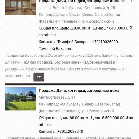
Продажа Дачи, коттеджи, загородные дома
Янино
кп, пос. Янино-1, бульвар Сиреневый, д. 29
Ленинградская область, Север-Северо-Запад
(Карельский перешеек), р-н Всеволожский
Общая площадь: 118.00 кв. м Цена: 17 640 000.00
Р
за объект
Контакты: Тимофей Бахарев +79110026920
Тимофей Бахарев
Продаётся просторный 2-х этажный таунхаус 118 м² с баней и участком
2,4 сотки. Прямая продажа, без обременений.Современный и
ухоженный в охраняемом посёлке. Объект в отличном состоянии, с
качественным...
>>
Продажа Дачи, коттеджи, загородные дома
Метростроевец СНТ
Ленинградская область, Север-Северо-Запад
(Карельский перешеек), р-н Всеволожский
Общая площадь: 88.00 кв. м Цена: 8 600 000.00
за
Р
объект
Контакты: +79112683240
Продается уютный дачный дом с большим участком в 30 минутах езды