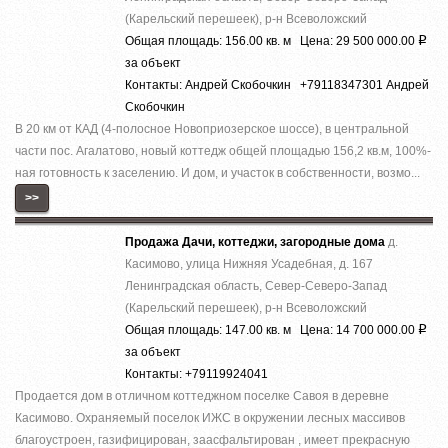
(Карельский перешеек), р-н Всеволожский
Общая площадь: 156.00 кв. м Цена: 29 500 000.00
Р
за объект
Контакты: Андрей Скобочкин +79118347301 Андрей
Скобочкин
В 20 км от КАД (4-полосное Новоприозерское шоссе), в центральной
части пос. Агалатово, новый коттедж общей площадью 156,2 кв.м, 100%-
ная готовность к заселению. И дом, и участок в собственности, возмо...
>>
Продажа Дачи, коттеджи, загородные дома
д.
Касимово, улица Нижняя Усадебная, д. 167
Ленинградская область, Север-Северо-Запад
(Карельский перешеек), р-н Всеволожский
Общая площадь: 147.00 кв. м Цена: 14 700 000.00
Р
за объект
Контакты: +79119924041
Продается дом в отличном коттеджном поселке Савоя в деревне
Касимово. Охраняемый поселок ИЖС в окружении лесных массивов
благоустроен, газифицирован, заасфальтирован , имеет прекрасную