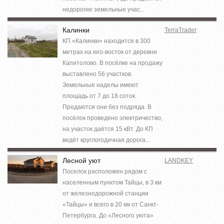
недорогие земельные учас...
Калинки
TerraTrader
КП «Калинки» находится в 300
метрах на юго-восток от деревни
Капитолово. В посёлке на продажу
выставлено 56 участков.
Земельные наделы имеют
площадь от 7 до 18 соток.
Продаются они без подряда. В
посёлок проведено электричество,
на участок даётся 15 кВт. До КП
ведёт круглогодичная дорога...
Лесной уют
LANDKEY
Поселок расположен рядом с
населенным пунктом Тайцы, в 3 км
от железнодорожной станции
«Тайцы» и всего в 20 км от Санкт-
Петербурга. До «Лесного уюта»