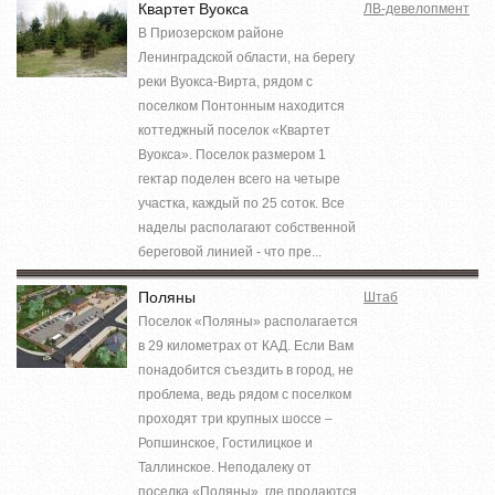
Квартет Вуокса
ЛВ-девелопмент
В Приозерском районе
Ленинградской области, на берегу
реки Вуокса-Вирта, рядом с
поселком Понтонным находится
коттеджный поселок «Квартет
Вуокса». Поселок размером 1
гектар поделен всего на четыре
участка, каждый по 25 соток. Все
наделы располагают собственной
береговой линией - что пре...
Поляны
Штаб
Поселок «Поляны» располагается
в 29 километрах от КАД. Если Вам
понадобится съездить в город, не
проблема, ведь рядом с поселком
проходят три крупных шоссе –
Ропшинское, Гостилицкое и
Таллинское. Неподалеку от
поселка «Поляны», где продаются