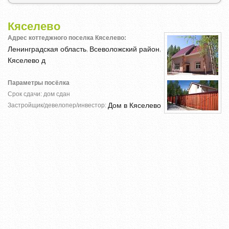
Кяселево
Адрес коттеджного поселка Кяселево:
Ленинградская область
Всеволожский район
,
,
Кяселево д
Параметры посёлка
Срок сдачи: дом сдан
Дом в Кяселево
Застройщик/девелопер/инвестор: