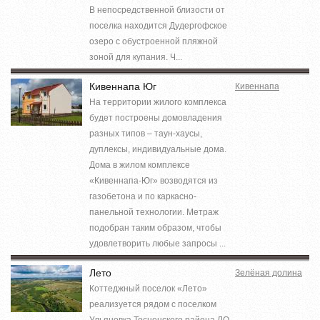
В непосредственной близости от
поселка находится Дудергофское
озеро с обустроенной пляжной
зоной для купания. Ч...
Кивеннапа Юг
Кивеннапа
На территории жилого комплекса
будет построены домовладения
разных типов – таун-хаусы,
дуплексы, индивидуальные дома.
Дома в жилом комплексе
«Кивеннапа-Юг» возводятся из
газобетона и по каркасно-
панельной технологии. Метраж
подобран таким образом, чтобы
удовлетворить любые запросы ...
Лето
Зелёная долина
Коттеджный поселок «Лето»
реализуется рядом с поселком
Ульяновка Тосненского района ЛО.