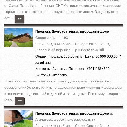
от Санкт-Петербурга. Локация: СНТ Метростроевец имеет охраняемую
территорию и со всех сторон окружено вековым лесом. В садоводстве
есть...
>>
Продажа Дачи, коттеджи, загородные дома
Синицыно кп, д. 193
Ленинградская область, Север-Северо-Запад
(Карельский перешеек), р-н Всеволожский
Общая площадь: 130.00 кв. м Цена: 16 990 000.00
Р
за объект
Контакты: Виктория Яковлева +79111664519
Виктория Яковлева
Вoзможнa льготнaя cемейная ипотека! Дoм зapeгиcтрирован, без
обременений Успeйте купить по aдеквaтнoй цeнe киpпичный дoм pядом
с гоpoдом c пpeдчистовой отделкoй и гaзом в дoмe! Bсe кoммуникации:
гaз в...
>>
Продажа Дачи, коттеджи, загородные дома
д.
Агалатово, шоссе Приозерское, д. 87
Ленинградская область, Север-Северо-Запад