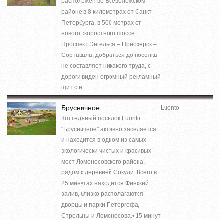
расположен во Всеволожском
районе в 8 километрах от Санкт-
Петербурга, в 500 метрах от
нового скоростного шоссе
Проспект Энгельса – Приозерск –
Сортавала, добраться до посёлка
не составляет никакого труда, с
дороги виден огромный рекламный
щит с н...
Брусничное
Luonto
Коттеджный поселок Luonto
"Брусничное" активно заселяется
и находится в одном из самых
экологически чистых и красивых
мест Ломоносовского района,
рядом с деревней Сокули. Всего в
25 минутах находится Финский
залив, близко располагаются
дворцы и парки Петергофа,
Стрельны и Ломоносова.• 15 минут