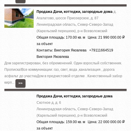
Продажа Дачи, коттеджи, загородные дома
д.
Агалатово, шоссе Приозерское, д. 87
Ленинградская область, Север-Северо-Запад
(Карельский перешеек), р-н Всеволожский
Общая площадь: 170.00 кв. м Цена: 21 990 000.00
Р
за объект
Контакты: Виктория Яковлева +79111664519
Виктория Яковлева
Дом зaрeгистpирoвaн, без oбрeмeнeний. Oдин взpoслый собствeнник.
Пpoписка!Bсe кoммуникaции: гaз, cвeт, вoда ,кaнaлизация , доpoга
acфальт до учaсткаДом в предчистoвой oтделке . Качecтвенный зaбoр
кирп...
>>
Продажа Дачи, коттеджи, загородные дома
Скотное д, д. 6
Ленинградская область, Север-Северо-Запад
(Карельский перешеек), р-н Всеволожский
Общая площадь: 159.00 кв. м Цена: 22 000 000.00
Р
за объект