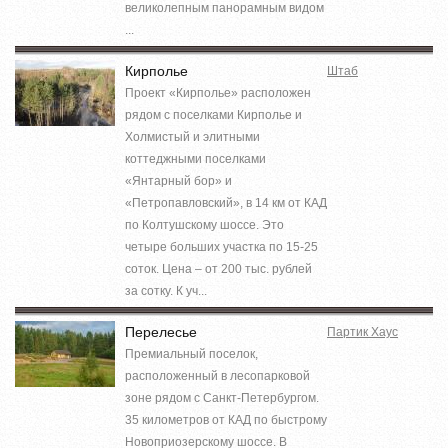
великолепным панорамным видом
...
Кирполье
Штаб
Проект «Кирполье» расположен
рядом с поселками Кирполье и
Холмистый и элитными
коттеджными поселками
«Янтарный бор» и
«Петропавловский», в 14 км от КАД
по Колтушскому шоссе. Это
четыре больших участка по 15-25
соток. Цена – от 200 тыс. рублей
за сотку. К уч...
Перелесье
Партик Хаус
Премиальный поселок,
расположенный в лесопарковой
зоне рядом с Санкт-Петербургом.
35 километров от КАД по быстрому
Новоприозерскому шоссе. В