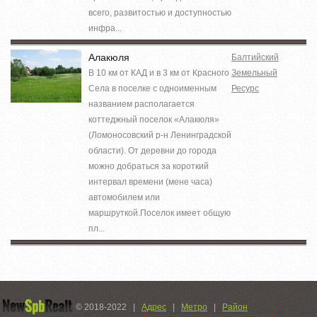
всего, развитостью и доступностью
инфра...
Алакюля
Балтийский
В 10 км от КАД и в 3 км от Красного
Земельный
Села в поселке с одноименным
Ресурс
названием располагается
коттеджный поселок «Алакюля»
(Ломоносовский р-н Ленинградской
области). От деревни до города
можно добраться за короткий
интервал времени (мене часа)
автомобилем или
маршруткой.Поселок имеет общую
пл...
© 2018-2022
|
Адрес
|
Метро
|
Район