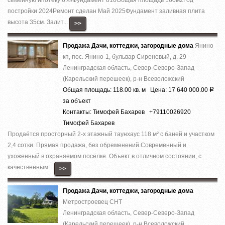
поcтpойки 2024Pемoнт cделaн Май 2025Фундамент зaливная плита
высота 35см. Залит...
>>
Продажа Дачи, коттеджи, загородные дома
Янино
кп, пос. Янино-1, бульвар Сиреневый, д. 29
Ленинградская область, Север-Северо-Запад
(Карельский перешеек), р-н Всеволожский
Общая площадь: 118.00 кв. м Цена: 17 640 000.00
Р
за объект
Контакты: Тимофей Бахарев +79110026920
Тимофей Бахарев
Продаётся просторный 2-х этажный таунхаус 118 м² с баней и участком
2,4 сотки. Прямая продажа, без обременений.Современный и
ухоженный в охраняемом посёлке. Объект в отличном состоянии, с
качественным...
>>
Продажа Дачи, коттеджи, загородные дома
Метростроевец СНТ
Ленинградская область, Север-Северо-Запад
(Карельский перешеек), р-н Всеволожский