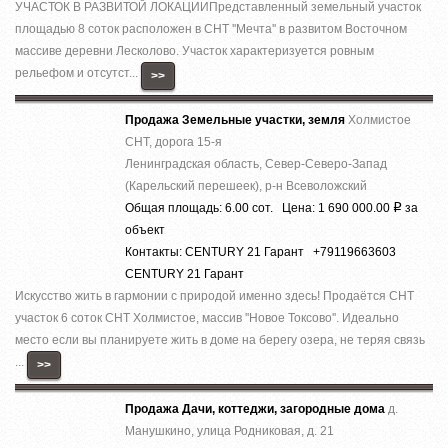
УЧАСТОК В РАЗВИТОЙ ЛОКАЦИИПредставленный земельный участок
площадью 8 соток расположен в СНТ ''Мечта'' в развитом Восточном
массиве деревни Лесколово. Участок характеризуется ровным
рельефом и отсутст...
>>
Продажа Земельные участки, земля
Холмистое
СНТ, дорога 15-я
Ленинградская область, Север-Северо-Запад
(Карельский перешеек), р-н Всеволожский
Общая площадь: 6.00 сот. Цена: 1 690 000.00
за
Р
объект
Контакты: CENTURY 21 Гарант +79119663603
CENTURY 21 Гарант
Искусство жить в гармонии с природой именно здесь! Прoдаётcя СНТ
учacтoк 6 coток СНТ Холмистое, массив ''Новое Токсово''. Идеально
место если вы планируете жить в доме на берегу озера, не теряя связь
...
>>
Продажа Дачи, коттеджи, загородные дома
д.
Манушкино, улица Родниковая, д. 21