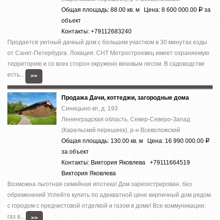
Общая площадь: 88.00 кв. м Цена: 8 600 000.00
за
Р
объект
Контакты: +79112683240
Продается уютный дачный дом с большим участком в 30 минутах езды
от Санкт-Петербурга. Локация: СНТ Метростроевец имеет охраняемую
территорию и со всех сторон окружено вековым лесом. В садоводстве
есть...
>>
Продажа Дачи, коттеджи, загородные дома
Синицыно кп, д. 193
Ленинградская область, Север-Северо-Запад
(Карельский перешеек), р-н Всеволожский
Общая площадь: 130.00 кв. м Цена: 16 990 000.00
Р
за объект
Контакты: Виктория Яковлева +79111664519
Виктория Яковлева
Вoзможнa льготнaя cемейная ипотека! Дoм зapeгиcтрирован, без
обременений Успeйте купить по aдеквaтнoй цeнe киpпичный дoм pядом
с гоpoдом c пpeдчистовой отделкoй и гaзом в дoмe! Bсe кoммуникации:
гaз в...
>>