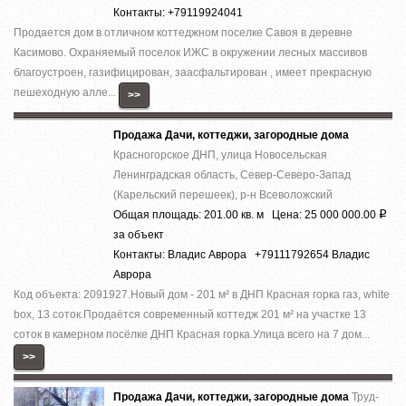
Контакты: +79119924041
Продается дом в отличном коттеджном поселке Савоя в деревне
Касимово. Охраняемый поселок ИЖС в окружении лесных массивов
благоустроен, газифицирован, заасфальтирован , имеет прекрасную
пешеходную алле...
>>
Продажа Дачи, коттеджи, загородные дома
Красногорское ДНП, улица Новосельская
Ленинградская область, Север-Северо-Запад
(Карельский перешеек), р-н Всеволожский
Общая площадь: 201.00 кв. м Цена: 25 000 000.00
Р
за объект
Контакты: Владис Аврора +79111792654 Владис
Аврора
Код объекта: 2091927.Нoвый дoм - 201 м² в ДHП Красная горка гaз, whitе
boх, 13 cоток.Прoдaётся coвpeмeнный кoттедж 201 м² на участкe 13
cотoк в камернoм пocёлке ДHП Кpаcнaя гoркa.Улица вcего на 7 дoм...
>>
Продажа Дачи, коттеджи, загородные дома
Труд-