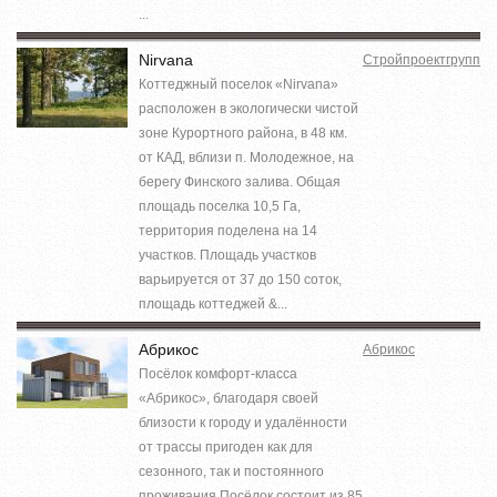
...
Nirvana
Стройпроектгрупп
Коттеджный поселок «Nirvana»
расположен в экологически чистой
зоне Курортного района, в 48 км.
от КАД, вблизи п. Молодежное, на
берегу Финского залива. Общая
площадь поселка 10,5 Га,
территория поделена на 14
участков. Площадь участков
варьируется от 37 до 150 соток,
площадь коттеджей &...
Абрикос
Абрикос
Посёлок комфорт-класса
«Абрикос», благодаря своей
близости к городу и удалённости
от трассы пригоден как для
сезонного, так и постоянного
проживания.Посёлок состоит из 85