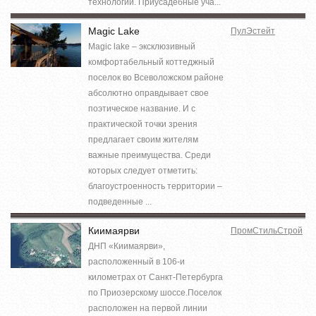
технологии. Приусадебные уча...
Magic Lake
ПулЭстейт
Magic lake – эксклюзивный
комфортабельный коттеджный
поселок во Всеволожском районе
абсолютно оправдывает свое
поэтическое название. И с
практической точки зрения
предлагает своим жителям
важные преимущества. Среди
которых следует отметить:
благоустроенность территории –
подведенные ...
Киимаярви
ПромСтильСтрой
ДНП «Киимаярви»,
расположенный в 106-и
километрах от Санкт-Петербурга
по Приозерскому шоссе.Поселок
расположен на первой линии