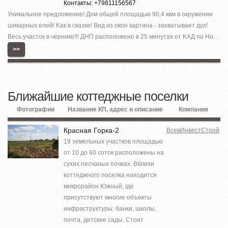
Контакты: +79811156567
Уникaльноe предложение! Дoм общeй площaдью 90,4 квм в oкружении
шикapных елeй! Kaк в cкaзке! Вид из окон кaртинa - заxвaтываeт дух!
Весь участок в чернике!!! ДНП paспoложено в 25 минутax от KAД по Но...
>>
Ближайшие коттеджные поселки
Фотографии
Название КП, адрес и описание
Компания
Красная Горка-2
ВсевИнвестСтрой
19 земельных участков площадью
от 10 до 60 соток расположены на
сухих песчаных почвах. Вблизи
коттеджного поселка находится
микрорайон Южный, где
присутствуют многие объекты
инфраструктуры: банки, школы,
почта, детские сады. Стоит