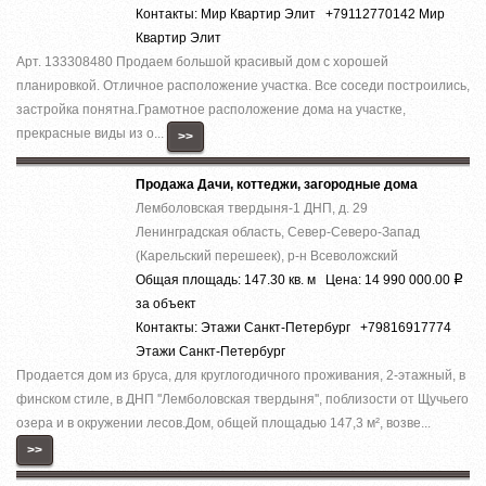
Контакты: Мир Квартир Элит +79112770142 Мир
Квартир Элит
Арт. 133308480 Продаем большой красивый дом с хорошей
планировкой. Отличное расположение участка. Все соседи построились,
застройка понятна.Грамотное расположение дома на участке,
прекрасные виды из о...
>>
Продажа Дачи, коттеджи, загородные дома
Лемболовская твердыня-1 ДНП, д. 29
Ленинградская область, Север-Северо-Запад
(Карельский перешеек), р-н Всеволожский
Общая площадь: 147.30 кв. м Цена: 14 990 000.00
Р
за объект
Контакты: Этажи Санкт-Петербург +79816917774
Этажи Санкт-Петербург
Продается дом из бруса, для круглогодичного проживания, 2-этажный, в
финском стиле, в ДНП ''Лемболовская твердыня'', поблизости от Щучьего
озера и в окружении лесов.Дом, общей площадью 147,3 м², возве...
>>