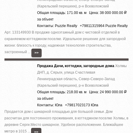
(Карельский перешеек), р-н Всеволожский
Общая площадь: 171.00 кв. м Цена: 38 000 000.00
Р
за объект
Контакты: Puzzle Realty +79811315964 Puzzle Realty
Арт. 133149930 В продаже одноэтажный дом с чистовой отделкой в
охраняемом коттеджном поселке. Идеальное решение для загородной
жизни: близость к городу, надежная технология строительства,
застроенный ...
>>
Продажа Дачи, коттеджи, загородные дома
Холмы
ДНП, д. Сярьги, улица Счастливая
Ленинградская область, Север-Северо-Запад
(Карельский перешеек), р-н Всеволожский
Общая площадь: 218.00 кв. м Цена: 24 990 000.00
Р
за объект
Контакты: Юла +79817023173 Юла
Продается дом с шикарной площадью для большой семьи. Дом
рассчитан для постоянного проживания, в коттеджном поселке Холмы, в
деревне Серги.Место шикарное. Удобное расположение. Ближайшее
метро в 1015 ...
>>