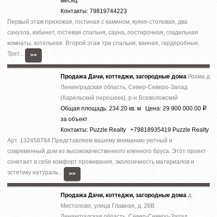
месяц
Контакты: 79819744223
Первый этаж прихожая, гостиная с камином, кухня-столовая, два
санузла, кабинет, гостевая спальня, сауна, постирочная, гладильная
комнаты, котельная. Второй этаж три спальни, ванная, гардеробные.
Трет...
>>
Продажа Дачи, коттеджи, загородные дома
Рохма д
Ленинградская область, Север-Северо-Запад
(Карельский перешеек), р-н Всеволожский
Общая площадь: 234.20 кв. м Цена: 29 900 000.00
Р
за объект
Контакты: Puzzle Realty +79818935419 Puzzle Realty
Арт. 132458784 Представляем вашему вниманию уютный и
современный дом из высококачественного клееного бруса. Этот проект
сочетает в себе комфорт проживания, экологичность материалов и
эстетику натураль...
>>
Продажа Дачи, коттеджи, загородные дома
д.
Мистолово, улица Главная, д. 26В
Ленинградская область, Север-Северо-Запад