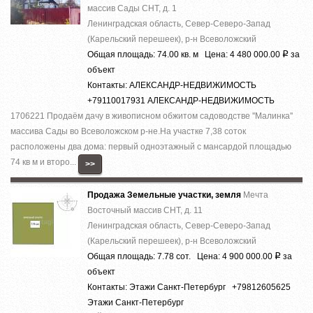
массив Сады СНТ, д. 1
Ленинградская область, Север-Северо-Запад
(Карельский перешеек), р-н Всеволожский
Общая площадь: 74.00 кв. м Цена: 4 480 000.00
за
Р
объект
Контакты: АЛЕКСАНДР-НЕДВИЖИМОСТЬ
+79110017931 АЛЕКСАНДР-НЕДВИЖИМОСТЬ
1706221 Продаём дачу в живописном обжитом садоводстве ''Малинка''
массива Сады во Всеволожском р-не.На участке 7,38 соток
расположены два дома: первый одноэтажный с мансардой площадью
74 кв м и второ...
>>
Продажа Земельные участки, земля
Мечта
Восточный массив СНТ, д. 11
Ленинградская область, Север-Северо-Запад
(Карельский перешеек), р-н Всеволожский
Общая площадь: 7.78 сот. Цена: 4 900 000.00
за
Р
объект
Контакты: Этажи Санкт-Петербург +79812605625
Этажи Санкт-Петербург