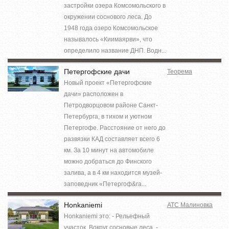
застройки озера Комсомольского в
окружении соснового леса. До
1948 года озеро Комсомольское
называлось «Киимаярви», что
определило название ДНП. Водн...
Петергофские дачи
Теорема
Новый проект «Петергофские
дачи» расположен в
Петродворцовом районе Санкт-
Петербурга, в тихом и уютном
Петергофе. Расстояние от него до
развязки КАД составляет всего 6
км. За 10 минут на автомобиле
можно добраться до Финского
залива, а в 4 км находится музей-
заповедник «Петергоф&ra...
Honkaniemi
АТС Малиновка
Honkaniemi это: - Рельефный
участок. Вокруг сосновые леса. -