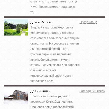
отметить, что земля имеет статус
ИЖС. Поселок имеет подъезд с
тр...
Дом в Репино
Olymp Group
Видовой участок находится на
берегу реки Сестры, с террасы
открывается великолепный вид на
окрестности. На участке выполнен
ландшафтный дизайн, есть
крытый паркинг на несколько
автомобилей, летняя кухня,
садовый домик, место для барбекю
с камином, а также
индивидуальный спуск к реке и
небольшая бесе...
Дранишники
Загородный стиль
Престижный район рядом с
поселками Юкки, Дранишники,
Осиновая роща (Всеволожский