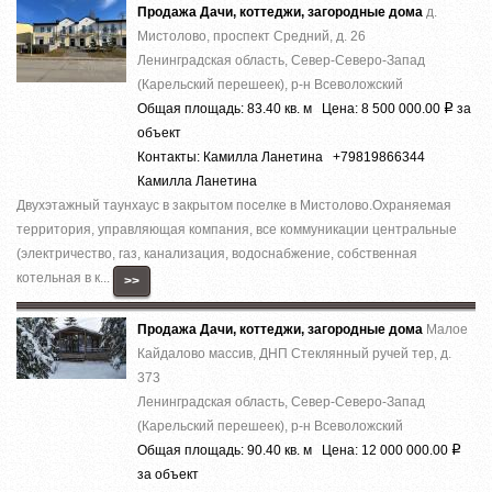
Продажа Дачи, коттеджи, загородные дома
д.
Мистолово, проспект Средний, д. 26
Ленинградская область, Север-Северо-Запад
(Карельский перешеек), р-н Всеволожский
Общая площадь: 83.40 кв. м Цена: 8 500 000.00
за
Р
объект
Контакты: Камилла Ланетина +79819866344
Камилла Ланетина
Двухэтажный таунхаус в закрытом поселке в Мистолово.Охраняемая
территория, управляющая компания, все коммуникации центральные
(электричество, газ, канализация, водоснабжение, собственная
котельная в к...
>>
Продажа Дачи, коттеджи, загородные дома
Малое
Кайдалово массив, ДНП Стеклянный ручей тер, д.
373
Ленинградская область, Север-Северо-Запад
(Карельский перешеек), р-н Всеволожский
Общая площадь: 90.40 кв. м Цена: 12 000 000.00
Р
за объект