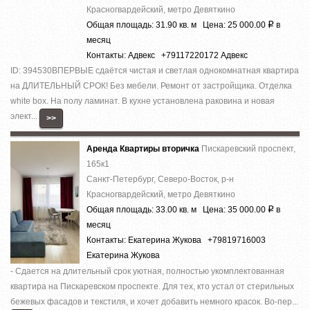
Красногвардейский, метро Девяткино
Общая площадь: 31.90 кв. м Цена: 25 000.00
в
Р
месяц
Контакты: Адвекс +79117220172 Адвекс
ID: 394530ВПЕРВЫЕ сдаётся чистая и светлая однокомнатная квартира
на ДЛИТЕЛЬНЫЙ СРОК! Без мебели. Ремонт от застройщика. Отделка
white box. На полу ламинат. В кухне установлена раковина и новая
элект...
>>
Аренда Квартиры вторичка
Пискаревский проспект,
165к1
Санкт-Петербург, Северо-Восток, р-н
Красногвардейский, метро Девяткино
Общая площадь: 33.00 кв. м Цена: 35 000.00
в
Р
месяц
Контакты: Екатерина Жукова +79819716003
Екатерина Жукова
- Сдается на длительный срок уютная, полностью укомплектованная
квартира на Пискаревском проспекте. Для тех, кто устал от стерильных
бежевых фасадов и текстиля, и хочет добавить немного красок. Во-пер...