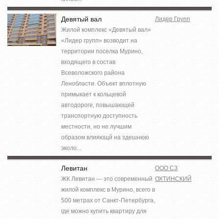
Девятый вал
Лидер Групп
Жилой комплекс «Девятый вал»
«Лидер групп» возводит на
территории поселка Мурино,
входящего в состав
Всеволожского района
Ленобласти. Объект вплотную
примыкает к кольцевой
автодороге, повышающей
транспортную доступность
местности, но не лучшим
образом влияющй на здешнюю
эколо...
Левитан
ООО СЗ
ЖК Левитан — это современный
ОХТИНСКИЙ
жилой комплекс в Мурино, всего в
500 метрах от Санкт-Петербурга,
где можно купить квартиру для