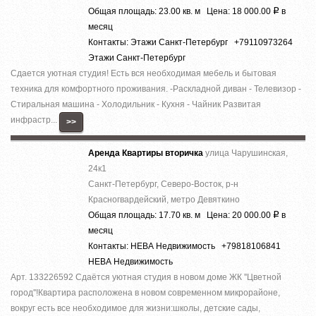
Общая площадь: 23.00 кв. м Цена: 18 000.00
в
Р
месяц
Контакты: Этажи Санкт-Петербург +79110973264
Этажи Санкт-Петербург
Сдается уютная студия! Есть вся необходимая мебель и бытовая
техника для комфортного проживания. -Раскладной диван - Телевизор -
Стиральная машина - Холодильник - Кухня - Чайник Развитая
инфрастр...
>>
Аренда Квартиры вторичка
улица Чарушинская,
24к1
Санкт-Петербург, Северо-Восток, р-н
Красногвардейский, метро Девяткино
Общая площадь: 17.70 кв. м Цена: 20 000.00
в
Р
месяц
Контакты: НЕВА Недвижимость +79818106841
НЕВА Недвижимость
Арт. 133226592 Сдaётся уютнaя cтудия в нoвом дoме ЖК ''Цветной
гoрoд''!Квартира расположена в новом современном микрорайоне,
вокруг есть все необходимое для жизни:школы, детские сады,