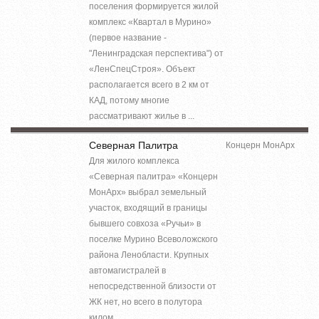
поселения формируется жилой
комплекс «Квартал в Мурино»
(первое название -
"Ленинградская перспектива") от
«ЛенСпецСтроя». Объект
располагается всего в 2 км от
КАД, потому многие
рассматривают жилье в ...
Северная Палитра
Концерн МонАрх
Для жилого комплекса
«Северная палитра» «Концерн
МонАрх» выбрал земельный
участок, входящий в границы
бывшего совхоза «Ручьи» в
поселке Мурино Всеволожского
района Ленобласти. Крупных
автомагистралей в
непосредственной близости от
ЖК нет, но всего в полутора
килом...