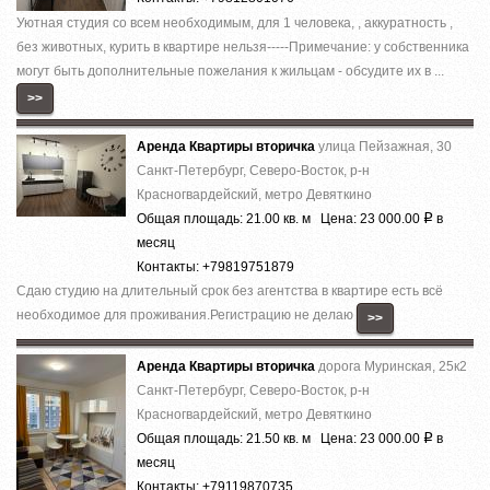
Уютная студия со всем необходимым, для 1 человека, , аккуратность ,
без животных, курить в квартире нельзя-----Примечание: у собственника
могут быть дополнительные пожелания к жильцам - обсудите их в ...
>>
Аренда Квартиры вторичка
улица Пейзажная, 30
Санкт-Петербург, Северо-Восток, р-н
Красногвардейский, метро Девяткино
Общая площадь: 21.00 кв. м Цена: 23 000.00
в
Р
месяц
Контакты: +79819751879
Сдаю студию на длительный срок без агентства в квартире есть всё
необходимое для проживания.Регистрацию не делаю
>>
Аренда Квартиры вторичка
дорога Муринская, 25к2
Санкт-Петербург, Северо-Восток, р-н
Красногвардейский, метро Девяткино
Общая площадь: 21.50 кв. м Цена: 23 000.00
в
Р
месяц
Контакты: +79119870735