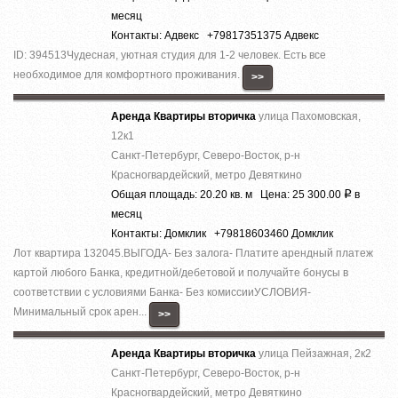
месяц
Контакты: Адвекс +79817351375 Адвекс
ID: 394513Чудесная, уютная студия для 1-2 человек. Есть все
необходимое для комфортного проживания.
>>
Аренда Квартиры вторичка
улица Пахомовская,
12к1
Санкт-Петербург, Северо-Восток, р-н
Красногвардейский, метро Девяткино
Общая площадь: 20.20 кв. м Цена: 25 300.00
в
Р
месяц
Контакты: Домклик +79818603460 Домклик
Лот квартира 132045.ВЫГОДА- Без залога- Платите арендный платеж
картой любого Банка, кредитной/дебетовой и получайте бонусы в
соответствии с условиями Банка- Без комиссииУСЛОВИЯ-
Минимальный срок арен...
>>
Аренда Квартиры вторичка
улица Пейзажная, 2к2
Санкт-Петербург, Северо-Восток, р-н
Красногвардейский, метро Девяткино