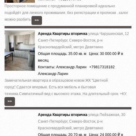
Просторное помещение с продуманной планировкой идеально
подойдёт для личного проживания. без регистрации и прописки . залог
можно разбить
>>
Аренда Квартиры вторичка
улица Чарушинская, 12
Санкт-Петербург, Северо-Восток, р-н
Красногвардейский, метро Девяткино
Общая площадь: 35.00 кв. м Цена: 30 000.00
в
Р
месяц
Контакты: Александр Ларин +79817318182
Александр Ларин
Замечательная квартира в образцовом новом ЖК ''Цветной
город''.Сдается впервые. Есть вся мебель и бытовая
техника.Симпатичный вид с высокого этажа. На длительный срок. +КУ.
>>
Аренда Квартиры вторичка
улица Пейзажная, 30
Санкт-Петербург, Северо-Восток, р-н
Красногвардейский, метро Девяткино
Общая площадь: 20.70 кв. м Цена: 24 000.00
в
Р