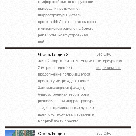
комфортной жизни в окружении
природы и продуманной
инфраструктуры. Детали
проекта ЖК Левитан расположен
в живописном районе на берегу
реки Охты. Благоустроенная
наб...
GreenЛандия 2
Setl City
,
Жилой квартал GREENЛАНДИЯ
Петербургская
2 («Гринландия-2») —
недвижимость
продолжение полюбившегося
проекта у метро «Девяткино».
Запоминающиеся фасады,
благоустроенная территория,
разнообразная инфраструктура,
— здесь применены все лучшие
идеи, с успехом реализованные
в первой части проекта...
GreenЛандия
Setl City
,