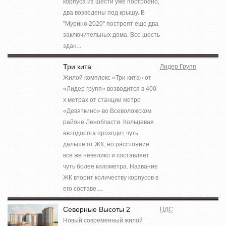
корпуса из шести уже построено,
два возведены под крышу. В
"Мурино 2020" построят еще два
заключительных дома. Все шесть
здан...
Три кита
Лидер Групп
Жилой комплекс «Три кита» от
«Лидер групп» возводится в 400-
х метрах от станции метро
«Девяткино» во Всеволожском
районе Ленобласти. Кольцевая
автодорога проходит чуть
дальше от ЖК, но расстояние
все же невелико и составляет
чуть более километра. Название
ЖК вторит количеству корпусов в
его составе....
Северные Высоты 2
ЦДС
Новый современный жилой