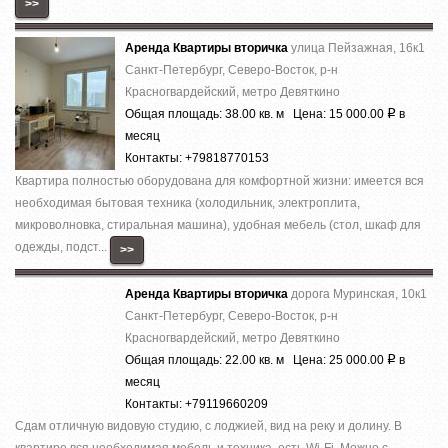
>>
Аренда Квартиры вторичка
улица Пейзажная, 16к1
Санкт-Петербург, Северо-Восток, р-н
Красногвардейский, метро Девяткино
Общая площадь: 38.00 кв. м Цена: 15 000.00
в
Р
месяц
Контакты: +79818770153
Квартира полностью оборудована для комфортной жизни: имеется вся
необходимая бытовая техника (холодильник, электроплита,
микроволновка, стиральная машина), удобная мебель (стол, шкаф для
одежды, подст...
>>
Аренда Квартиры вторичка
дорога Муринская, 10к1
Санкт-Петербург, Северо-Восток, р-н
Красногвардейский, метро Девяткино
Общая площадь: 22.00 кв. м Цена: 25 000.00
в
Р
месяц
Контакты: +79119660209
Сдам отличную видовую студию, с лоджией, вид на реку и долину. В
квартире вся необходимая мебель и техника, есть Wi-Fi. Можно с