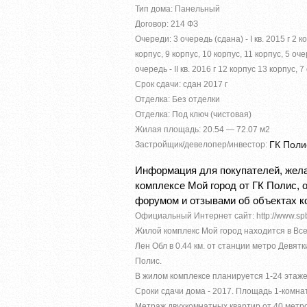
Тип дома: Панельный
Договор: 214 ФЗ
Очереди: 3 очередь (сдана) - I кв. 2015 г 2 кор
корпус, 9 корпус, 10 корпус, 11 корпус, 5 очер
очередь - IІ кв. 2016 г 12 корпус 13 корпус, 
Срок сдачи: сдан 2017 г
Отделка: Без отделки
Отделка: Под ключ (чистовая)
Жилая площадь: 20.54 — 72.07 м2
ГК Поли
Застройщик/девелопер/инвестор:
Информация для покупателей, жела
комплексе Мой город от ГК Полис,
форумом и отзывами об объектах к
Официальный Интернет сайт: http://www.spbr
Жилой комплекс Мой город находится в Вс
Лен Обл в 0.44 км. от станции метро Девят
Полис.
В жилом комплексе планируется 1-24 этаже
Сроки сдачи дома - 2017. Площадь 1-комнат
Метраж двухкомнатных квартир от 40 метро