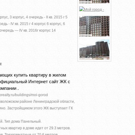
пус, 3 корпус, 4 очередь - IІ кв. 2015 г 5
едь - IV кв. 2015 г 4 корпус 6 корпус, 6
7 очередь — IV кв. 2016г корпус 14
с
ющих купить квартиру в жилом
 официальный Интернет сайт ЖК с
омпании .
ealty.ru/buildings/moi-gorod
еволожском районе Ленинградской области,
кино. Застройщиком этого ЖК выступает ГК
й. Тип дома Панельный.
ных квартир в доме идет от 29.3 метров.
в. Трехкомнатные от 70.6 метров.