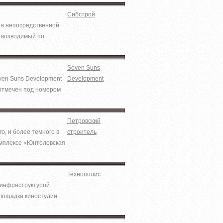
Сибстрой
 в непосредственной
, возводимый по
Seven Suns
ven Suns Development
Development
 отмечен под номером
Петровский
о, и более темного в
строитель
омплексе «Юнтоловская
Технополис
 инфраструктурой.
площадка киностудии