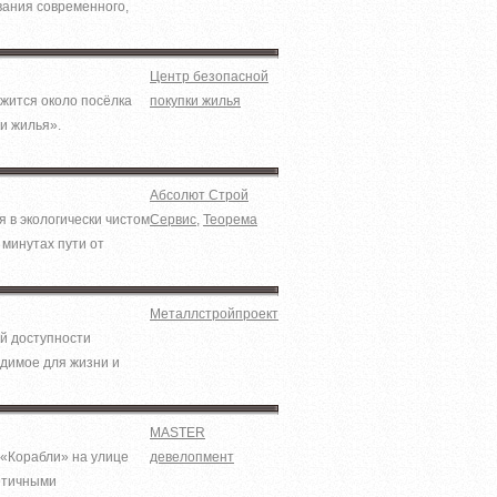
вания современного,
Центр безопасной
ожится около посёлка
покупки жилья
и жилья».
Абсолют Строй
 в экологически чистом
Сервис
,
Теорема
 минутах пути от
Металлстройпроект
ей доступности
одимое для жизни и
MASTER
 «Корабли» на улице
девелопмент
кетичными