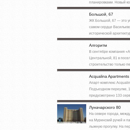
планировками. Новый ко
Большой, 67
ЖК Большой, 67 — это у
самом сердце Васильевс
исторической архитекту
Алгоритм
В сентябре компания «А
Центральной, 81 в посе
строительство только пе
Acqualina Apartments
Апарт-комплекс Acquali
Подъездном переулке, 1
предусмотрено 133 серв
Луначарского 80
На севере города, межд
на Муринский ручей и п
лыжную прогулку. На пе