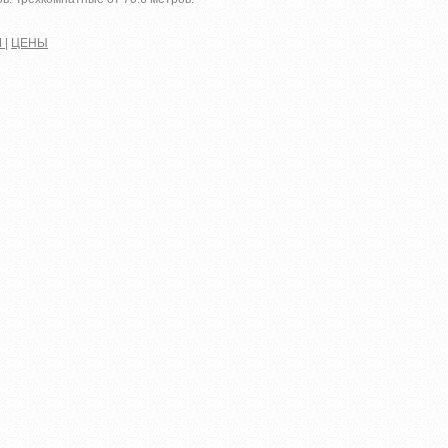
М
|
ЦЕНЫ