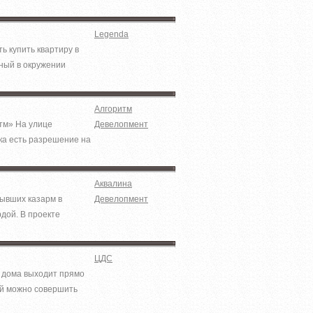
Legenda
 купить квартиру в
нный в окружении
Алгоритм
тм» На улице
Девелопмент
ка есть разрешение на
Аквалина
бывших казарм в
Девелопмент
дой. В проекте
ЦДС
д дома выходит прямо
мой можно совершить