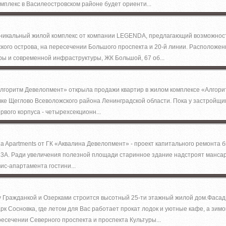
мплекс в Василеостровском районе будет ориенти...
никальный жилой комплекс от компании LEGENDA, предлагающий возможность
кого острова, на пересечении Большого проспекта и 20-й линии. Расположе
ры и современной инфраструктуры, ЖК Большой, 67 об...
лгоритм Девелопмент» открыла продажи квартир в жилом комплексе «Алгори
лке Щеглово Всеволожского района Ленинградской области. Пока у застройщи
рвого корпуса - четырехсекционн...
na Apartments от ГК «Аквалина Девелопмент» - проект капитального ремонта 
3А. Ради увеличения полезной площади старинное здание надстроят мансар
ис-апартамента гостини...
у Гражданкой и Озерками строится высотный 25-ти этажный жилой дом.Фаса
арк Сосновка, где летом для Вас работает прокат лодок и уютные кафе, а зи
ресечении Северного проспекта и проспекта Культуры...