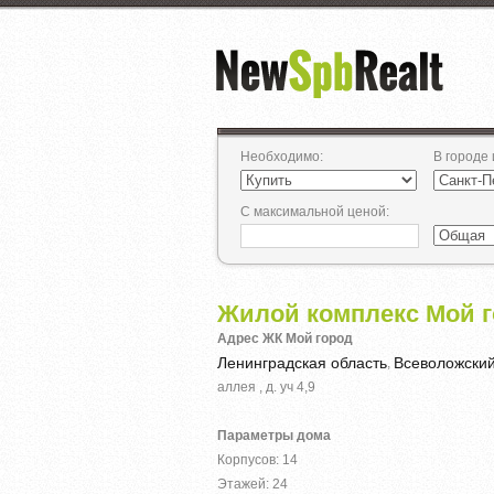
Необходимо
:
В городе
С максимальной ценой
:
Жилой комплекс Мой 
Адрес ЖК Мой город
Ленинградская область
Всеволожски
,
аллея , д. уч 4,9
Параметры дома
Корпусов: 14
Этажей: 24