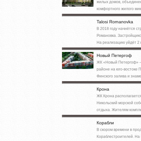
жилых домов, объединен
комфортного жилого мик
Talosi Romanovka
В 2018 году начнётся с
Романовка. Застройщик
На реализацию уйдёт 2 г
Новый Петергоф
ЖК «Новый Петергоф» — 
районе на юго-востоке 
Финского залива и знаме
Крона
ЖК Крона располагается
Никольский морской соб
отдыха. Жителям комплек
Корабли
В скором времени в про
Кораблестроителей. На 