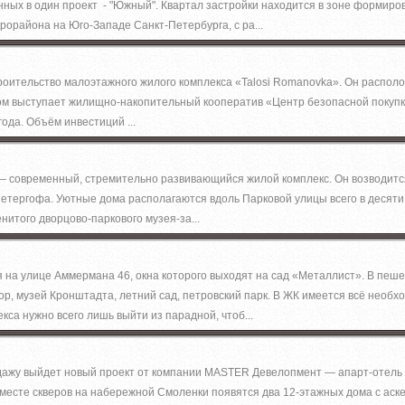
ных в один проект - "Южный". Квартал застройки находится в зоне формиро
рорайона на Юго-Западе Санкт-Петербурга, с ра...
троительство малоэтажного жилого комплекса «Talosi Romanovka». Он распол
ом выступает жилищно-накопительный кооператив «Центр безопасной покупк
ода. Объём инвестиций ...
современный, стремительно развивающийся жилой комплекс. Он возводится
Петергофа. Уютные дома располагаются вдоль Парковой улицы всего в десяти
нитого дворцово-паркового музея-за...
 на улице Аммермана 46, окна которого выходят на сад «Металлист». В пеш
ор, музей Кронштадта, летний сад, петровский парк. В ЖК имеется всё необх
са нужно всего лишь выйти из парадной, чтоб...
дажу выйдет новый проект от компании MASTER Девелопмент — апарт-отель
месте скверов на набережной Смоленки появятся два 12-этажных дома с ас