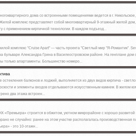
ногоквартирного дома со встроенными помещениями ведется в г. Никольское,
. Жилой комплекс представляет собой многоквартирный 9-этажный жилой дом
у с применением кирпичной технологии. В каждом подъезд...
лой комплекс "Cruise Apart" — часть проекта "Светлый мир "Я-Романтик". Se
на бульваре Александра Грина в Василеостровском районе. На генплане дом
ны только апартаменты. Большинство номеро...
ктива
 остекления балконов и лоджий, выполняется из двух видов кирпича - светлог
оскости и элементы входов отделываются искусственным камнем. В жилом к
рено два этажа встроен...
К «Премьера» строится в обжитом, уютном микрорайоне с хорошо развитой
рано не случайно: ранее на этом участке располагалась производственная 
ра» - это 10-этажн...