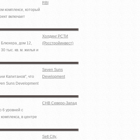
RBI
ом комплексе, который
оект включает
Холдинг РСТИ
 Блюхера, дом 12,
(Росстройинвест)
0 тыс. кв. м. жилья и
Seven Suns
ни Капитанов", что
Development
ven Suns Development
СНВ Северо-Запад
 6 уровней с
комплекса, в центре
Setl City
,