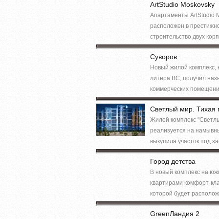
ArtStudio Moskovsky
Апартаменты ArtStudio 
расположен в престижно
строительство двух корп
Суворов
Новый жилой комплекс, 
литера ВС, получил назв
коммерческих помещений
Светлый мир. Тихая 
Жилой комплекс "Светлый
реализуется на намывны
выкупила участок под за
Город детства
В новый комплекс на юж
квартирами комфорт-кла
которой будет располож
GreenЛандия 2