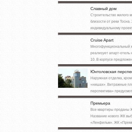
Славный дом
Строительство жилого м
близости от реки Тосна
индивидуальному проект
Cruise Apart
Многофункциональный жи
реализует апарт-отель 
10. В корпусе предложе
Юнтоловская перспе
Наружная отделка, кроме
«нишах». Витражные пл
перспектива» предусмот
Премьера
Все квартиры проданы Ж
Название нового ЖК выб
«Ленфильм». ЖК «Премье