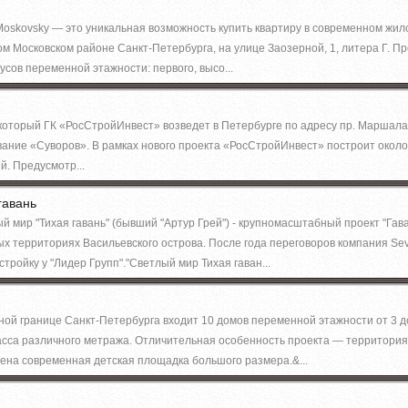
Moskovsky — это уникальная возможность купить квартиру в современном жил
м Московском районе Санкт-Петербурга, на улице Заозерной, 1, литера Г. Пр
усов переменной этажности: первого, высо...
который ГК «РосСтройИнвест» возведет в Петербурге по адресу пр. Маршала
ание «Суворов». В рамках нового проекта «РосСтройИнвест» построит около 3
. Предусмотр...
гавань
 мир "Тихая гавань" (бывший "Артур Грей") - крупномасштабный проект "Гава
х территориях Васильевского острова. После года переговоров компания Se
стройку у "Лидер Групп"."Светлый мир Тихая гаван...
ной границе Санкт-Петербурга входит 10 домов переменной этажности от 3 до
сса различного метража. Отличительная особенность проекта — территория 
ена современная детская площадка большого размера.&...