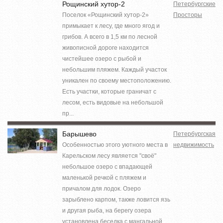
Рощинский хутор-2
Петербургские
Поселок «Рощинский хутор-2»
Просторы
примыкает к лесу, где много ягод и
грибов. А всего в 1,5 км по лесной
живописной дороге находится
чистейшее озеро с рыбой и
небольшим пляжем. Каждый участок
уникален по своему местоположению.
Есть участки, которые граничат с
лесом, есть видовые на небольшой
пр...
Барышево
Петербургская
Особенностью этого уютного места в
недвижимость
Карельском лесу является "своё"
небольшое озеро с впадающей
маленькой речкой с пляжем и
причалом для лодок. Озеро
зарыблено карпом, также ловится язь
и другая рыба, на берегу озера
установлена беседка с мангальной