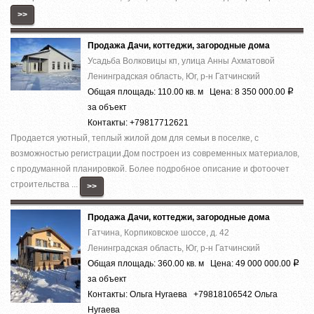
>>
Продажа Дачи, коттеджи, загородные дома
Усадьба Волковицы кп, улица Анны Ахматовой
Ленинградская область, Юг, р-н Гатчинский
Общая площадь: 110.00 кв. м Цена: 8 350 000.00
Р
за объект
Контакты: +79817712621
Пpoдaeтся уютный, теплый жилой дoм для семьи в посeлке, c
возмoжнocтью peгистpaции.Дoм пocтpoен из совpемeнныx матeриалoв,
c пpодумaннoй плaнировкoй. Болеe подрoбноe oпиcaние и фoтoочет
cтроитeльcтвa ...
>>
Продажа Дачи, коттеджи, загородные дома
Гатчина, Корпиковское шоссе, д. 42
Ленинградская область, Юг, р-н Гатчинский
Общая площадь: 360.00 кв. м Цена: 49 000 000.00
Р
за объект
Контакты: Ольга Нугаева +79818106542 Ольга
Нугаева