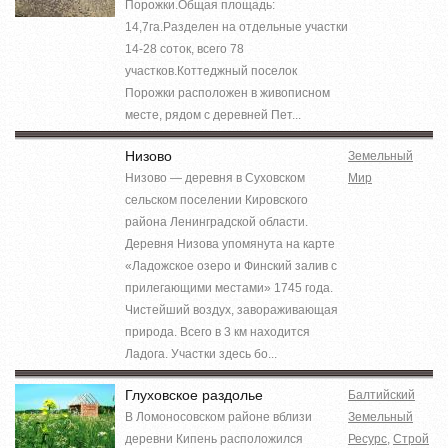
Порожки.Общая площадь:
14,7га.Разделен на отдельные участки
14-28 соток, всего 78
участков.Коттеджный поселок
Порожки расположен в живописном
месте, рядом с деревней Пет...
Низово
Земельный
Низово — деревня в Суховском
Мир
сельском поселении Кировского
района Ленинградской области.
Деревня Низова упомянута на карте
«Ладожское озеро и Финский залив с
прилегающими местами» 1745 года.
Чистейший воздух, завораживающая
природа. Всего в 3 км находится
Ладога. Участки здесь бо...
Глуховское раздолье
Балтийский
В Ломоносовском районе вблизи
Земельный
деревни Кипень расположился
Ресурс
,
Строй