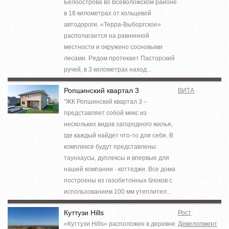
Белоострова во Всеволожском районе
в 18 километрах от кольцевой
автодороги. «Терра-Выборгское»
располагается на равнинной
местности и окружено сосновыми
лесами. Рядом протекает Пасторский
ручей, в 3 километрах наход...
Ропшинский квартал 3
ВИТА
"ЖК Ропшинский квартал 3 –
представляет собой микс из
нескольких видов загородного жилья,
где каждый найдет что-то для себя. В
комплексе будут представлены:
таунхаусы, дуплексы и впервые для
нашей компании - коттеджи. Все дома
построены из газобетонных блоков с
использованием 100 мм утеплител...
Куттузи Hills
Рост
«Куттузи Hills» расположен в деревне
Девелопмент