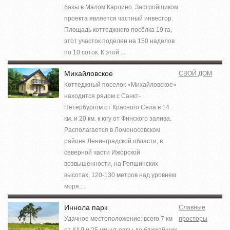
базы в Малом Карлино. Застройщиком
проекта является частный инвестор.
Площадь коттеджного посёлка 19 га,
этот участок поделен на 150 наделов
по 10 соток. К этой ...
Михайловское
СВОЙ ДОМ
Коттеджный поселок «Михайловское»
находится рядом с Санкт-
Петербургом от Красного Села в 14
км. и 20 км. к югу от Финского залива.
Располагается в Ломоносовском
районе Ленинградской области, в
северной части Ижорской
возвышенности, на Ропшинских
высотах, 120-130 метров над уровнем
моря....
Иннола парк
Славные
Удачное местоположение: всего 7 км
просторы
от КАД и 25 минут езды до ближайших