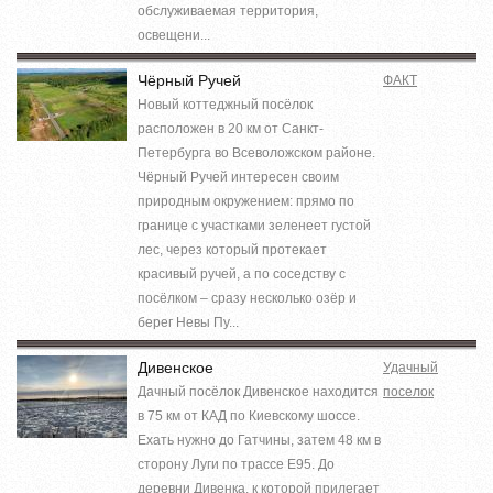
обслуживаемая территория,
освещени...
Чёрный Ручей
ФАКТ
Новый коттеджный посёлок
расположен в 20 км от Санкт-
Петербурга во Всеволожском районе.
Чёрный Ручей интересен своим
природным окружением: прямо по
границе с участками зеленеет густой
лес, через который протекает
красивый ручей, а по соседству с
посёлком – сразу несколько озёр и
берег Невы Пу...
Дивенское
Удачный
Дачный посёлок Дивенское находится
поселок
в 75 км от КАД по Киевскому шоссе.
Ехать нужно до Гатчины, затем 48 км в
сторону Луги по трассе Е95. До
деревни Дивенка, к которой прилегает