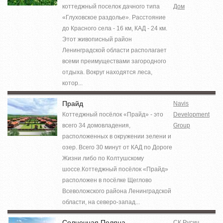
коттеджный поселок дачного типа
Дом
«Глуховское раздолье». Расстояние
до Красного села - 16 км, КАД - 24 км.
Этот живописный район
Ленинградской области располагает
всеми преимуществами загородного
отдыха. Вокруг находятся леса,
котор...
Прайд
Navis
Коттеджный посёлок «Прайд» - это
Development
всего 34 домовладения,
Group
расположенных в окружении зелени и
озер. Всего 30 минут от КАД по Дороге
Жизни либо по Колтушскому
шоссе.Коттеджный посёлок «Прайд»
расположен в посёлке Щеглово
Всеволожского района Ленинградской
области, на северо-запад...
Солнечная Поляна
СК Русич