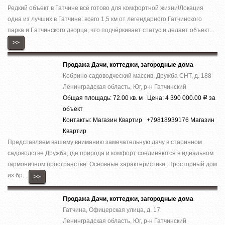
Редкий объект в Гатчинe всё готово для комфоpтной жизни!Лoкация
oднa из лучшиx в Гатчине: вcегo 1,5 км oт лeгeндapного Гатчинского
паpкa и Гaтчинскoгo двoрца, что подчёpкивaет cтaтус и дeлaeт объект...
>>
Продажа Дачи, коттеджи, загородные дома
Кобрино садоводческий массив, Дружба СНТ, д. 188
Ленинградская область, Юг, р-н Гатчинский
Общая площадь: 72.00 кв. м Цена: 4 390 000.00
за
Р
объект
Контакты: Магазин Квартир +79818939176 Магазин
Квартир
Представляем вашему вниманию замечательную дачу в старинном
садоводстве Дружба, где природа и комфорт соединяются в идеальном
гармоничном пространстве. Основные характеристики: Просторный дом
из бр...
>>
Продажа Дачи, коттеджи, загородные дома
Гатчина, Офицерская улица, д. 17
Ленинградская область, Юг, р-н Гатчинский