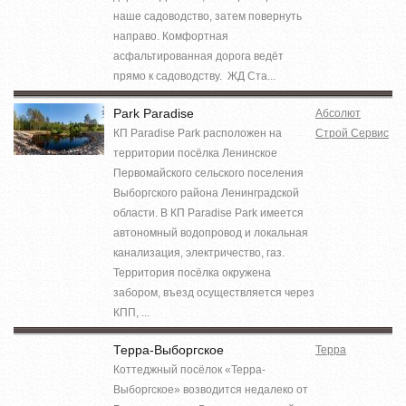
наше садоводство, затем повернуть
направо. Комфортная
асфальтированная дорога ведёт
прямо к садоводству. ЖД Ста...
Park Paradise
Абсолют
КП Paradise Park расположен на
Строй Сервис
территории посёлка Ленинское
Первомайского сельского поселения
Выборгского района Ленинградской
области. В КП Paradise Park имеется
автономный водопровод и локальная
канализация, электричество, газ.
Территория посёлка окружена
забором, въезд осуществляется через
КПП, ...
Терра-Выборгское
Терра
Коттеджный посёлок «Терра-
Выборгское» возводится недалеко от