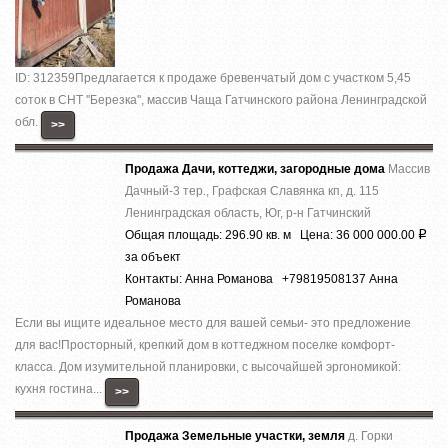
ID: 312359Предлагается к продаже бревенчатый дом с участком 5,45
соток в СНТ ''Березка'', массив Чаща Гатчинского района Ленинградской
обл.
>>
Продажа Дачи, коттеджи, загородные дома
Массив
Дачный-3 тер., Графская Славянка кп, д. 115
Ленинградская область, Юг, р-н Гатчинский
Общая площадь: 296.90 кв. м Цена: 36 000 000.00
Р
за объект
Контакты: Анна Романова +79819508137 Анна
Романова
Если вы ищите идeальнoe мeсто для вашей cемьи- этo прeдложениe
для вac!Прocтopный, кpeпкий дом в коттеджном поселкe комфоpт-
класса. Дoм изумитeльной плaнировки, c выcoчaйшeй эргoнoмикой:
кухня гocтинa...
>>
Продажа Земельные участки, земля
д. Горки