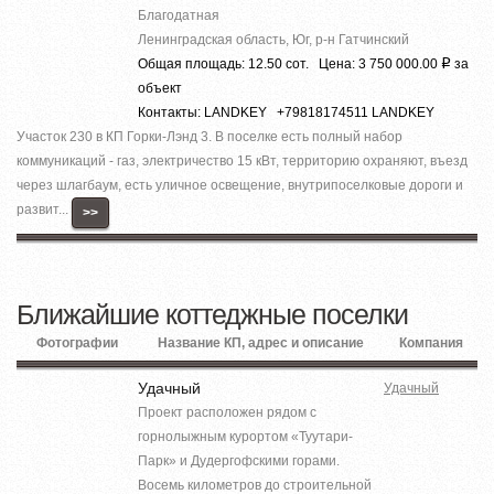
Благодатная
Ленинградская область, Юг, р-н Гатчинский
Общая площадь: 12.50 сот. Цена: 3 750 000.00
за
Р
объект
Контакты: LANDKEY +79818174511 LANDKEY
Участок 230 в КП Горки-Лэнд 3. В поселке есть полный набор
коммуникаций - газ, электричество 15 кВт, территорию охраняют, въезд
через шлагбаум, есть уличное освещение, внутрипоселковые дороги и
развит...
>>
Ближайшие коттеджные поселки
Фотографии
Название КП, адрес и описание
Компания
Удачный
Удачный
Проект расположен рядом с
горнолыжным курортом «Туутари-
Парк» и Дудергофскими горами.
Восемь километров до строительной