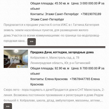
Общая площадь: 45.50 кв. м Цена: 3 000 000.00
за
Р
объект
Контакты: Этажи Санкт-Петербург +79819076189
Этажи Санкт-Петербург
Предлагается к продаже участок 6 соток ИЖС в г. Гатчина.Категория
земель: земли населённых пунктов, для размещения жилого
дома.Участок со всеми коммуникациями:-по границе газ-водопровод-
городская кана...
>>
Продажа Дачи, коттеджи, загородные дома
Кобралово п, Магистраль сад, д. 78
Ленинградская область, Юг, р-н Гатчинский
Общая площадь: 92.90 кв. м Цена: 6 700 000.00
за
Р
объект
Контакты: Елена Краснова +79678447765 Елена
Краснова
Скоро лето - пора подумать о даче!Продается дом в СНТ Магистраль, 2-
линия. Возможна постоянное проживание и регистрация в доме.Рядом
большой п. Кобралово, школа, д/сад, амбулатория, магазины, аптеки,...
>>