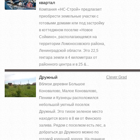
квартал
Компания «НС-Строй» предлагает
приобрести земельные участки с
готовыми домами или под застройку
в коттеджном поселке «Новое
Сойкино», располагающемся на
территории Ломоносовского района,
Ленинградской области. Это 22,5
гектара земли в 4 километрах от
районного центра и в 25 &...
Дружный
Clever Grad
Вблизи деревни Большое
Коновалово, Малое Коновалово,
Пеники и Кузнецы расположился
небольшой уютный поселок
Дружный. Это тихое зеленое место
находится всего в 8 км от Финского
залива. Рядом с поселком есть лес, а
добраться до Дружного можно по
готовой хорошей дороге. На границе