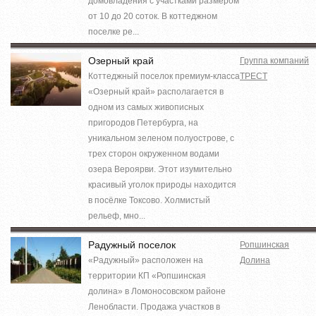
домовладения с участками размером
от 10 до 20 соток. В коттеджном
поселке ре...
Озерный край
Группа компаний
Коттеджный поселок премиум-класса
ТРЕСТ
«Озерный край» располагается в
одном из самых живописных
пригородов Петербурга, на
уникальном зеленом полуострове, с
трех сторон окруженном водами
озера Вероярви. Этот изумительно
красивый уголок природы находится
в посёлке Токсово. Холмистый
рельеф, мно...
Радужный поселок
Ропшинская
«Радужный» расположен на
Долина
территории КП «Ропшинская
долина» в Ломоносовском районе
Ленобласти. Продажа участков в