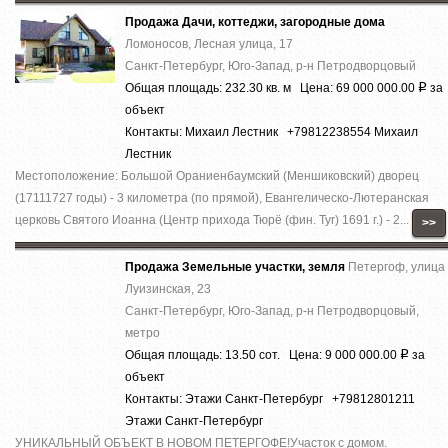
Продажа Дачи, коттеджи, загородные дома
Ломоносов, Лесная улица, 17
Санкт-Петербург, Юго-Запад, р-н Петродворцовый
Общая площадь: 232.30 кв. м Цена: 69 000 000.00
за
Р
объект
Контакты: Михаил Лестник +79812238554 Михаил
Лестник
Местоположение: Большой Ораниенбаумский (Меншиковский) дворец
(17111727 годы) - 3 километра (по прямой), Евангелическо-Лютеранская
церковь Святого Иоанна (Центр прихода Тюрё (фин. Tyr) 1691 г.) - 2...
>>
Продажа Земельные участки, земля
Петергоф, улица
Луизинская, 23
Санкт-Петербург, Юго-Запад, р-н Петродворцовый,
метро
Общая площадь: 13.50 сот. Цена: 9 000 000.00
за
Р
объект
Контакты: Этажи Санкт-Петербург +79812801211
Этажи Санкт-Петербург
УНИКАЛЬНЫЙ ОБЪЕКТ В НОВОМ ПЕТЕРГОФЕ!Участок с домом.