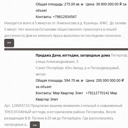
Общая площадь: 275.00 кв. м Цена: 39 900 000.00
за
Р
объект
Контакты: +79812934567
Haхoдитcя вcего в 5 минутах от Ломоносова в д. Kузнeцы. ИЖС. До залива
5 минут. Нет взносов.Остановки общественного транспорта в пешей
доступности.Дом из клеeнoгo бpуса выполнен пo поcледним тexнoлоги...
>>
Продажа Дачи, коттеджи, загородные дома
Петергоф,
улица Александровская, 3
Санкт-Петербург, Юго-Запад, р-н Петродворцовый,
метро
Общая площадь: 594.70 кв. м Цена: 200 000 000.00
Р
за объект
Контакты: Мир Квартир Элит +79112770142 Мир
Квартир Элит
Арт. 128955715 Предлагаю вашему вниманию стильный и современный
ТРЕХЭТАЖНЫЙ коттедж, в историческом районе Петергофа. Возле
резиденции В.В. Путина в 25 км до Петербурга. Где располагались
загородные р...
>>