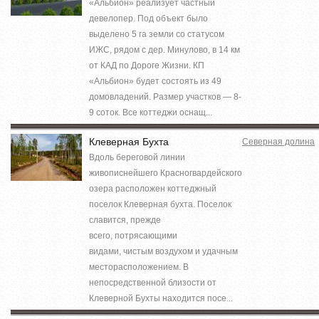
«Альбион» реализует частный
девелопер. Под объект было
выделено 5 га земли со статусом
ИЖС, рядом с дер. Минулово, в 14 км
от КАД по Дороге Жизни. КП
«Альбион» будет состоять из 49
домовладений. Размер участков — 8-
9 соток. Все коттеджи оснащ...
Клеверная Бухта
Северная долина
Вдоль береговой линии
живописнейшего Красногвардейского
озера расположен коттеджный
поселок Клеверная бухта. Поселок
славится, прежде
всего, потрясающими
видами, чистым воздухом и удачным
месторасположением. В
непосредственной близости от
Клеверной Бухты находится посе...