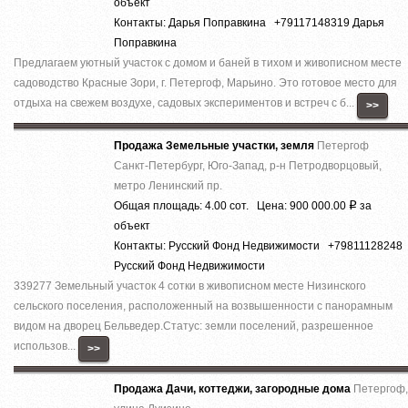
объект
Контакты: Дарья Поправкина +79117148319 Дарья
Поправкина
Предлагаем уютный участок с домом и баней в тихом и живописном месте
садоводство Красные Зори, г. Петергоф, Марьино. Это готовое место для
отдыха на свежем воздухе, садовых экспериментов и встреч с б...
>>
Продажа Земельные участки, земля
Петергоф
Санкт-Петербург, Юго-Запад, р-н Петродворцовый,
метро Ленинский пр.
Общая площадь: 4.00 сот. Цена: 900 000.00
за
Р
объект
Контакты: Русский Фонд Недвижимости +79811128248
Русский Фонд Недвижимости
339277 Земельный участок 4 сотки в живописном месте Низинского
сельского поселения, расположенный на возвышенности с панорамным
видом на дворец Бельведер.Статус: земли поселений, разрешенное
использов...
>>
Продажа Дачи, коттеджи, загородные дома
Петергоф,