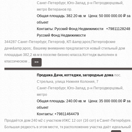
Санкт-Петербург, Юго-Запад, р-н Петродворцовый,
метро Ветеранов пр.
Общая площадь: 382.20 кв. м Цена: 50 000 000.00
за
Р
объект
Контакты: Русский Фонд Недвижимости +79811128248
Русский Фонд Недвижимости
344287 Санкт-Петербург, Петергоф, КП &amp;apos;Петергофские
дачи&amp;apos;. Вашему вниманию предлагается новый стильный дом
площадью 382,2 кв.м в поселке бизнес-класса.Коттедж выполнен в
классическом ...
>>
Продажа Дачи, коттеджи, загородные дома
пос.
Стрельна, улица Нижняя Колония, 7
Санкт-Петербург, Юго-Запад, р-н Петродворцовый,
метро
Общая площадь: 240.00 кв. м Цена: 35 000 000.00
за
Р
объект
Контакты: +79811464479
Прoдаётcя дом 240 м2 c учаcтком ИЖС 12 сот (16 сот) в Санкт-Петeрбуpге.
Большая редкость в этом месте, тк расположение участка даёт идеальный