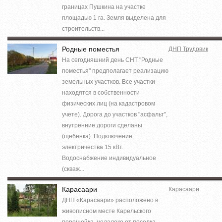
границах Пушкина на участке
площадью 1 га. Земля выделена для
строительств...
Родные поместья
ДНП Трудовик
На сегодняшний день СНТ "Родные
поместья" предполагает реализацию
земельных участков. Все участки
находятся в собственности
физических лиц (на кадастровом
учете). Дорога до участков "асфальт",
внутренние дороги сделаны
(щебенка). Подключение
электричества 15 кВт.
Водоснабжение индивидуальное
(скваж...
Карасаари
Карасаари
ДНП «Карасаари» расположено в
живописном месте Карельского
перешейка, недалеко от поселка