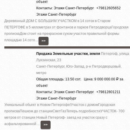
объект
Контакты: Этажи Санкт-Петербург +79812605652
Этажи Санкт-Петербург
Деревянный ДОМ С БОЛЬШИМ УЧАСТКОМ в 14 соток в Старом
ПЕТЕРГОФЕ в 5 километрах от фонтанов и парков ПетродворцаГородская
пропискаДом стоит на прекрасном сухом участок правильной формы
площадью 14 сото...
>>
Продажа Земельные участки, земля
Петергоф, улица
Луизинская, 23
Санкт-Петербург, Юго-Запад, р-н Петродворцовый,
метро
Общая площадь: 13.50 сот. Цена: 9 000 000.00
за
Р
объект
Контакты: Этажи Санкт-Петербург +79812801211
Этажи Санкт-Петербург
Уникальный обьект в Новом Петергофе!Участок с домомГородская
пропискаПешком до станцииСветГазТеперь подробностиУЧАСТОК- 700
метров от станции Новый Петергоф- заезд на участок сразу с
асфальтированной ...
>>