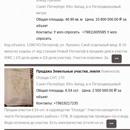
улица Луизино
Санкт-Петербург, Юго-Запад, р-н Петродворцовый,
метро
Общая площадь: 46.90 кв. м Цена: 10 800 000.00
за
Р
объект
Контакты: У кого спросить +79811605585 У кого
спросить
Код объекта: 1296743.Петергоф, ул. Луизино. Свой отдельный вход. В 10
минутах ходьбы от ж/д станции Новый Петергоф в продаже дом и участок
ИЖС ( 2/3 доли дома и 2/3 доли участка). Участок огорожен. За...
>>
Продажа Земельные участки, земля
Ломоносов,
Отрада СНТ, 170
Санкт-Петербург, Юго-Запад, р-н Петродворцовый
Общая площадь: 6.54 сот. Цена: 2 500 000.00
за
Р
объект
Контакты: +79819217235
Продам участок 6,54 сот. в садоводстве ''Отрада''. Участок находится в
черте Петродворцового района г. СПБ. В садоводстве проведен газ и вода.
Вода оплачена до участка. Есть электричество (столб на уч...
>>