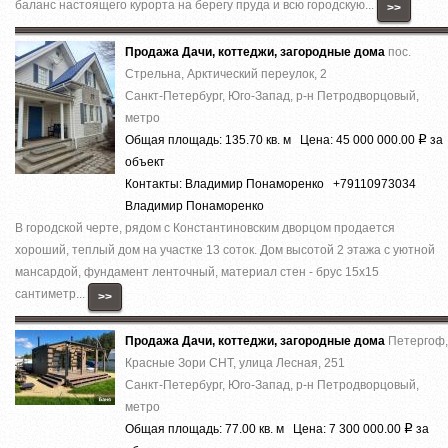
баланс настоящего курорта на берегу пруда и всю городскую...
>>
Продажа Дачи, коттеджи, загородные дома
пос.
Стрельна, Арктический переулок, 2
Санкт-Петербург, Юго-Запад, р-н Петродворцовый,
метро
Общая площадь: 135.70 кв. м Цена: 45 000 000.00
за
Р
объект
Контакты: Владимир Понаморенко +79110973034
Владимир Понаморенко
В городской черте, рядом с Константиновским дворцом продается
хороший, теплый дом на участке 13 соток. Дом высотой 2 этажа с уютной
мансардой, фундамент ленточный, материал стен - брус 15x15
сантиметр...
>>
Продажа Дачи, коттеджи, загородные дома
Петергоф,
Красные Зори СНТ, улица Лесная, 251
Санкт-Петербург, Юго-Запад, р-н Петродворцовый,
метро
Общая площадь: 77.00 кв. м Цена: 7 300 000.00
за
Р