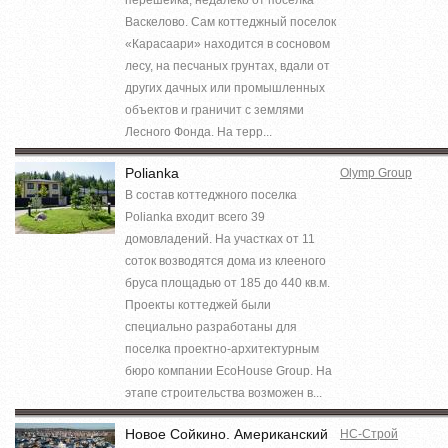
Васкелово. Сам коттеджный поселок
«Карасаари» находится в сосновом
лесу, на песчаных грунтах, вдали от
других дачных или промышленных
объектов и граничит с землями
Лесного Фонда. На терр...
Polianka
Olymp Group
В состав коттеджного поселка
Polianka входит всего 39
домовладений. На участках от 11
соток возводятся дома из клееного
бруса площадью от 185 до 440 кв.м.
Проекты коттеджей были
специально разработаны для
поселка проектно-архитектурным
бюро компании EcoHouse Group. На
этапе строительства возможен в...
Новое Сойкино. Американский
НС-Строй