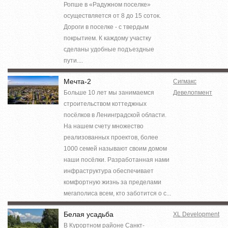
Ропше в «Радужном поселке»
осуществляется от 8 до 15 соток.
Дороги в поселке - с твердым
покрытием. К каждому участку
сделаны удобные подъездные
пути....
Мечта-2
Сигмакс
Больше 10 лет мы занимаемся
Девелопмент
строительством коттеджных
посёлков в Ленинградской области.
На нашем счету множество
реализованных проектов, более
1000 семей называют своим домом
наши посёлки. Разработанная нами
инфраструктура обеспечивает
комфортную жизнь за пределами
мегаполиса всем, кто заботится о с...
Белая усадьба
XL Development
В Курортном районе Санкт-