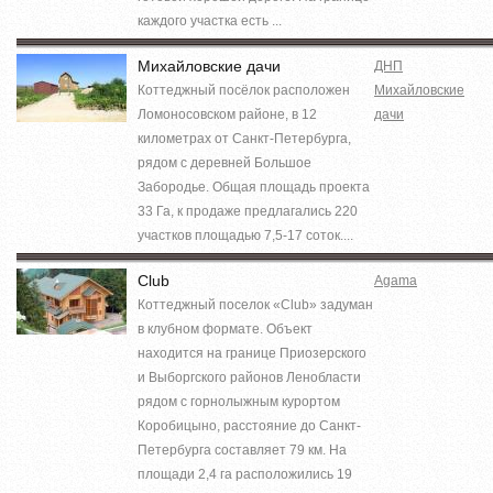
каждого участка есть ...
Михайловские дачи
ДНП
Коттеджный посёлок расположен
Михайловские
Ломоносовском районе, в 12
дачи
километрах от Санкт-Петербурга,
рядом с деревней Большое
Забородье. Общая площадь проекта
33 Га, к продаже предлагались 220
участков площадью 7,5-17 соток....
Club
Agama
Коттеджный поселок «Club» задуман
в клубном формате. Объект
находится на границе Приозерского
и Выборгского районов Ленобласти
рядом с горнолыжным курортом
Коробицыно, расстояние до Санкт-
Петербурга составляет 79 км. На
площади 2,4 га расположились 19