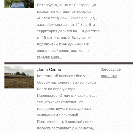
Петербурга, в 8 км от Сестрорецка
находится коттеджный поселок
«Белая Усадьба». Общая площадь
застройки составляет 24,8 га. Эта
территория делится на 110 участков
от 15 соток каждый. Все участки
подключены к коммуникациям:
электроснабжение, локальная
канализация...
Лес и Озеро
Загородное
Коттеджный поселок «Лес &
поместье
Озеро» расположен в живописном
месте на берегу озера
Пионерское. Отличный вариант для
тех, кто хочет отдохнуть от
городского шума и насладиться
уединением с природой.
Протяженность береговой линии
поселка составляет 2 километра,...