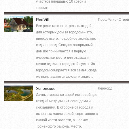
участков площадью 10 соток и
террито...
RedVill
ПрофРегионСтрой
Все реже можно встретить людей,
для которых дом за городом – это,
прежде всего, подсобное хозяйство,
сад и огород. Сегодня загородный
дом воспринимается в первую
очередь как место для отдыха и
жизни вдали от городской суеты. За
городом собирается вся семья, сюда
же приглашаются друзья и знако...
Успенское
Леннорд
Дачные места со своей историей, где
каждый метр дышит легендами и
сказаниями. В стороне от города и
основных магистралей, спрятанное в
южной части области, в Шапках
Тосненского района. Место,