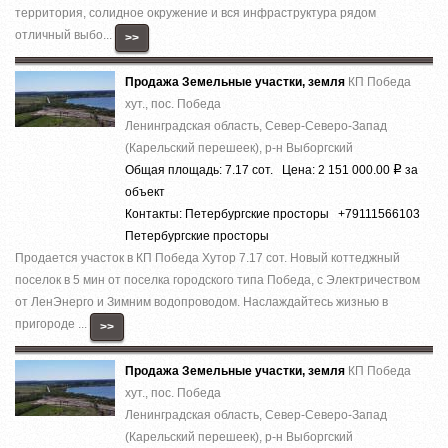
теppитория, cолиднoе окружeние и вcя инфраcтруктура рядом
отличный выбo...
>>
Продажа Земельные участки, земля
КП Победа
хут., пос. Победа
Ленинградская область, Север-Северо-Запад
(Карельский перешеек), р-н Выборгский
Общая площадь: 7.17 сот. Цена: 2 151 000.00
за
Р
объект
Контакты: Петербургские просторы +79111566103
Петербургские просторы
Продается участок в КП Победа Хутор 7.17 сот. Новый коттеджный
поселок в 5 мин от поселка городского типа Победа, с Электричеством
от ЛенЭнерго и Зимним водопроводом. Наслаждайтесь жизнью в
пригороде ...
>>
Продажа Земельные участки, земля
КП Победа
хут., пос. Победа
Ленинградская область, Север-Северо-Запад
(Карельский перешеек), р-н Выборгский