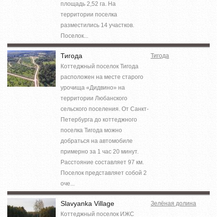
площадь 2,52 га. На
территории поселка
разместились 14 участков.
Поселок...
Тигода
Тигода
Коттеджный поселок Тигода
расположен на месте старого
урочища «Дидвино» на
территории Любанского
сельского поселения. От Санкт-
Петербурга до коттеджного
поселка Тигода можно
добраться на автомобиле
примерно за 1 час 20 минут.
Расстояние составляет 97 км.
Поселок представляет собой 2
оче...
Slavyanka Village
Зелёная долина
Коттеджный поселок ИЖС