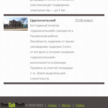
участков входит подведение
электричества — до 5 Квт, ...
Царскосельский
ТСНВ-инвест
Коттеджный посёлок
«Царскосельский» находится в
Пушкинском районе
Ленобласти, недалеко от музея-
заповедника «Царское Село»,
от которого и получил название.
«Царскосельский»
располагается в границах
Пушкина на участке площадью
1 га. Земля выделена для
строительств...
© 2018-2022
|
Адрес
|
Метро
|
Район