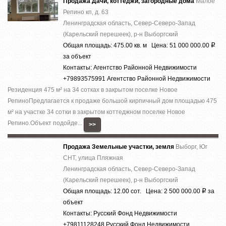
Продажа Дачи, коттеджи, загородные дома
Малое
Репино кп, д. 63
Ленинградская область, Север-Северо-Запад
(Карельский перешеек), р-н Выборгский
Общая площадь: 475.00 кв. м Цена: 51 000 000.00
Р
за объект
Контакты: Агентство Районной Недвижимости
+79893575991 Агентство Районной Недвижимости
Резиденция 475 м² на 34 сотках в закрытом поселке Новое
РепиноПредлагается к продаже большой кирпичный дом площадью 475
м² на участке 34 сотки в закрытом коттеджном поселке Новое
Репино.Объект подойде...
>>
Продажа Земельные участки, земля
Выборг, Юг
СНТ, улица Пляжная
Ленинградская область, Север-Северо-Запад
(Карельский перешеек), р-н Выборгский
Общая площадь: 12.00 сот. Цена: 2 500 000.00
за
Р
объект
Контакты: Русский Фонд Недвижимости
+79811128248 Русский Фонд Недвижимости