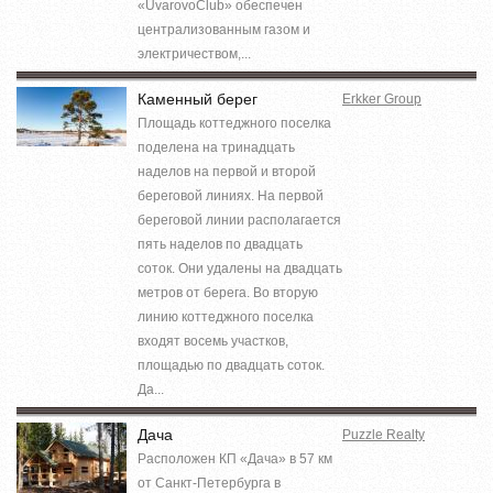
«UvarovoClub» обеспечен
централизованным газом и
электричеством,...
Каменный берег
Erkker Group
Площадь коттеджного поселка
поделена на тринадцать
наделов на первой и второй
береговой линиях. На первой
береговой линии располагается
пять наделов по двадцать
соток. Они удалены на двадцать
метров от берега. Во вторую
линию коттеджного поселка
входят восемь участков,
площадью по двадцать соток.
Да...
Дача
Puzzle Realty
Расположен КП «Дача» в 57 км
от Санкт-Петербурга в