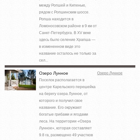
между Ропшей и Кипенью,
рядом с Ропшинским шоссе.
Ропша находится в
Ломоносовском районе в 9 км от
Санкт-Петербурга. В XV веке
здесь было селение Храпша —
в измененном виде это
название осталось не только за
сел...
Озеро Лунное
Озеро Лунное
Поселок располагается в
центре Карельского перешейка
на берегу озера Лунное, от
которого и получил свое
название. Его окружают
богатые грибами и ягодами
леса. На территории «Озера
Лунное», которая составляет
9.8 га, размещено 49 участков