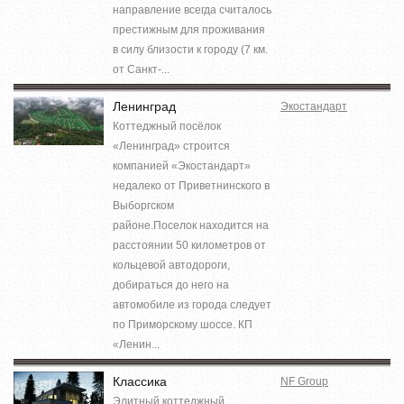
направление всегда считалось
престижным для проживания
в силу близости к городу (7 км.
от Санкт-...
Ленинград
Экостандарт
Коттеджный посёлок
«Ленинград» строится
компанией «Экостандарт»
недалеко от Приветнинского в
Выборгском
районе.Поселок находится на
расстоянии 50 километров от
кольцевой автодороги,
добираться до него на
автомобиле из города следует
по Приморскому шоссе. КП
«Ленин...
Классика
NF Group
Элитный коттеджный