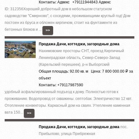
Контакты: Адвекс +79111944843 Адвекс
ID: 312356Хороший добротный дом в небольшом статусном
садоводстве ''Смирново'', с соседями, проживающими круглый год! Дом
постоен из бруса и обложен кирпичом, стоит на фунтаменте из
бетонных блоков и ...
>>
Продажа Дачи, коттеджи, загородные дома
Нахимовские просторы СНТ, проезд Кирпичный
Ленинградская область, Север-Северо-Запад
(Карельский перешеек), р-н Выборгский
Общая площадь: 92.00 кв. м Цена: 7 800 000.00
за
Р
объект
Контакты: +79117987590
удобный асфальтированный подъезд к дому. Полностью готов к
проживанию. Водопровод от скважины. септобак. Электричество 12 квт.
Отопление конвекторы. Каркасный дом на сваях. Утепление каменная
вата 150...
>>
Продажа Дачи, коттеджи, загородные дома
пос.
Прибылово, улица Прибрежная