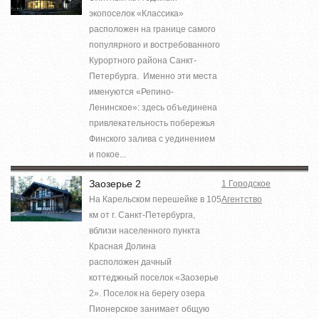
экопоселок «Классика»
расположен на границе самого
популярного и востребованного
Курортного района Санкт-
Петербурга. Именно эти места
именуются «Репино-
Ленинское»: здесь объединена
привлекательность побережья
Финского залива с уединением
и покое...
Заозерье 2
1 Городское
На Карельском перешейке в 105
Агентство
км от г. Санкт-Петербурга,
вблизи населенного пункта
Красная Долина
расположен дачный
коттеджный поселок «Заозерье
2». Поселок на берегу озера
Пионерское занимает общую