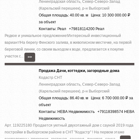
Ленинградская область, Север-Северо-Запад
(Карельский перешеек), р-н Выборгский
Общая площадь: 40.00 кв. м Цена: 10 300 000.00
Р
за объект
Контакты: Реал +79818114200 Реал
Редкое и уникальное предложение!Интересный инвестиционный
вариант!На берегу Финского залива, в живописном местечке, на первой
береговой линии, со своим выходом к воде, предлагается к покупке
участок с...
>>
Продажа Дачи, коттеджи, загородные дома
Кодастр СНТ
Ленинградская область, Север-Северо-Запад
(Карельский перешеек), р-н Выборгский
Общая площадь: 86.40 кв. м Цена: 6 700 000.00
за
Р
объект
Контакты: НЕВА Недвижимость +79118398574 НЕВА
Недвижимость
Арт. 119225180 Продается уютный двухэтажный дом с сауной 2019 года
постройки в Выборгском районе в СНТ ''Кодастр'' ! На первом этаже
расположены :прихожая , гостиная , санузел , душевая , сауна ...