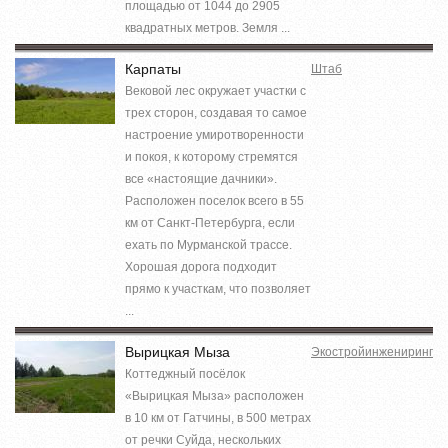
площадью от 1044 до 2905
квадратных метров. Земля ...
Карпаты
Штаб
Вековой лес окружает участки с
трех сторон, создавая то самое
настроение умиротворенности
и покоя, к которому стремятся
все «настоящие дачники».
Расположен поселок всего в 55
км от Санкт-Петербурга, если
ехать по Мурманской трассе.
Хорошая дорога подходит
прямо к участкам, что позволяет
...
Вырицкая Мыза
Экостройинжениринг
Коттеджный посёлок
«Вырицкая Мыза» расположен
в 10 км от Гатчины, в 500 метрах
от речки Суйда, нескольких