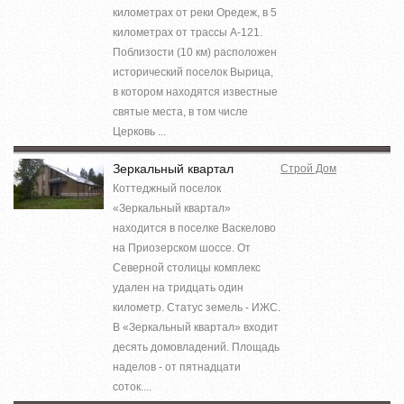
километрах от реки Оредеж, в 5
километрах от трассы А-121.
Поблизости (10 км) расположен
исторический поселок Вырица,
в котором находятся известные
святые места, в том числе
Церковь ...
Зеркальный квартал
Строй Дом
Коттеджный поселок
«Зеркальный квартал»
находится в поселке Васкелово
на Приозерском шоссе. От
Северной столицы комплекс
удален на тридцать один
километр. Статус земель - ИЖС.
В «Зеркальный квартал» входит
десять домовладений. Площадь
наделов - от пятнадцати
соток....