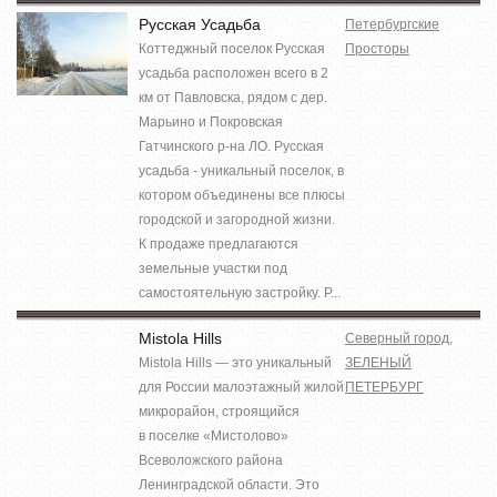
Русская Усадьба
Петербургские
Коттеджный поселок Русская
Просторы
усадьба расположен всего в 2
км от Павловска, рядом с дер.
Марьино и Покровская
Гатчинского р-на ЛО. Русская
усадьба - уникальный поселок, в
котором объединены все плюсы
городской и загородной жизни.
К продаже предлагаются
земельные участки под
самостоятельную застройку. Р...
Mistola Hills
Северный город
,
Mistola Hills — это уникальный
ЗЕЛЕНЫЙ
для России малоэтажный жилой
ПЕТЕРБУРГ
микрорайон, строящийся
в поселке «Мистолово»
Всеволожского района
Ленинградской области. Это