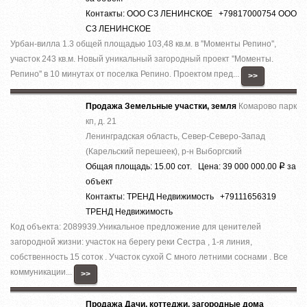
Контакты: ООО СЗ ЛЕНИНСКОЕ +79817000754 ООО
СЗ ЛЕНИНСКОЕ
Урбан-вилла 1.3 общей площадью 103,48 кв.м. в ''Моменты Репино'',
участок 243 кв.м. Новый уникальный загородный проект ''Моменты.
Репино'' в 10 минутах от поселка Репино. Проектом пред...
>>
Продажа Земельные участки, земля
Комарово парк
кп, д. 21
Ленинградская область, Север-Северо-Запад
(Карельский перешеек), р-н Выборгский
Общая площадь: 15.00 сот. Цена: 39 000 000.00
за
Р
объект
Контакты: ТРЕНД Недвижимость +79111656319
ТРЕНД Недвижимость
Код объекта: 2089939.Уникальное предложение для ценителей
загородной жизни: участок на берегу реки Сестра , 1-я линия,
собственность 15 соток . Участок сухой С много летними соснами . Все
коммуникации...
>>
Продажа Дачи, коттеджи, загородные дома