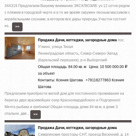
344319 Предлагаем Вашему вниманию ЭКСКЛЮЗИВ: уч 12 соток рядом
с пляжем в городской черте и в то же время окружен лесным массивом с
корабельными соснами, в котором все дары природы.Участок состоит
из...
>>
Продажа Дачи, коттеджи, загородные дома
пос.
Уткино, улица Тихая
Ленинградская область, Север-Северо-Запад
(Карельский перешеек), р-н Выборгский
Общая площадь: 84.00 кв. м Цена: 10 500 000.00
Р
за объект
Контакты: Ксения Шатова +79118277863 Ксения
Шатова
Предлагаем приобрести жилой дом для постоянного проживания на
берегах двух красивейших озер Красногвардейского и Подгорного!
Мечта рыбака и грибника! Общая площадь дома 84 кв.м, в доме 3
спальни, две...
>>
Продажа Дачи, коттеджи, загородные дома
Симагинские просторы СНТ, проезд Весенний, д. 14