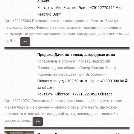
объект
Контакты: Мир Квартир Элит +79112770142 Мир
Квартир Элит
Арт. 133225864 Предлагается к продаже участок 19 соток, 7 минут
пешком до берега Финского залива, сохранен красивый, природный
ландшафт.На участке расположена баня. Коммуникации:Магистральный
газЭле...
>>
Продажа Дачи, коттеджи, загородные дома
Корабельные сосны кп, проезд Ладожский
Ленинградская область, Север-Северо-Запад
(Карельский перешеек), р-н Выборгский
Общая площадь: 192.50 кв. м Цена: 49 000 000.00
Р
за объект
Контакты: Ойстерс +79118227852 Ойстерс
Арт. 129940741 Уникальный проект, расположенный рядом с озером
Малая Ладога и в окружении хвойного леса. Это место, где можно
полностью отдохнуть от городской суеты, наслаждаясь тишиной и
умиротворени...
>>