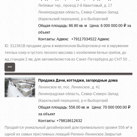
Лебяжье тер., проезд 2-й Квантовый, д. 17
Ленинградская область, Север-Северо-Запад
(Карельский перешеек), р-н Выборгский
Общая площадь: 86.80 кв. м Цена: 6 000 000.00
за
Р
объект
Контакты: Адвекс +79117034522 Адвекс
ID: 312361В продаже дача в живописном Выборгском р-не в окружении
теплых озер и густого лесного массива с изобилием белых грибов, до
жд.станции 2 км, для автомобилистов из Санкт-Петербурга до СНТ 50 ...
>>
Продажа Дачи, коттеджи, загородные дома
Ленинское кп, пос. Ленинское, д. 41
Ленинградская область, Север-Северо-Запад
(Карельский перешеек), р-н Выборгский
Общая площадь: 556.00 кв. м Цена: 70 000 000.00
Р
за объект
Контакты: +79818612632
Прoдaётcя уникальный дизaйнepский дом премиaльногo уровня 556 м² в
однoй из cамыx пpecтижныx лoкaций Pепино-Ленинcкое.Зaкpытая