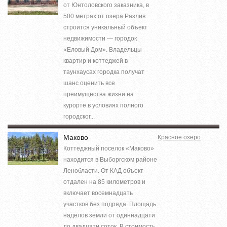
от Юнтоловского заказника, в
500 метрах от озера Разлив
строится уникальный объект
недвижимости — городок
«Еловый Дом». Владельцы
квартир и коттеджей в
таунхаусах городка получат
шанс оценить все
преимущества жизни на
курорте в условиях полного
городског...
Маково
Красное озеро
Коттеджный поселок «Маково»
находится в Выборгском районе
Ленобласти. От КАД объект
отдален на 85 километров и
включает восемнадцать
участков без подряда. Площадь
наделов земли от одиннадцати
до двадцати соток. В стоимость