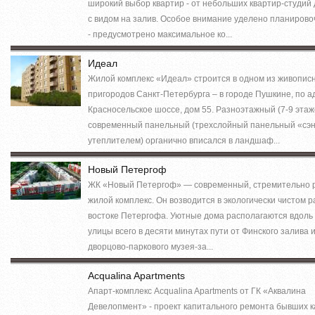
широкий выбор квартир - от небольших квартир-студий
с видом на залив. Особое внимание уделено планиро
- предусмотрено максимальное ко...
Идеал
Жилой комплекс «Идеал» строится в одном из живопи
пригородов Санкт-Петербурга – в городе Пушкине, по а
Красносельское шоссе, дом 55. Разноэтажный (7-9 этаж
современный панельный (трехслойный панельный «сэн
утеплителем) органично вписался в ландшаф...
Новый Петергоф
ЖК «Новый Петергоф» — современный, стремительно
жилой комплекс. Он возводится в экологически чистом р
востоке Петергофа. Уютные дома располагаются вдоль
улицы всего в десяти минутах пути от Финского залива 
дворцово-паркового музея-за...
Acqualina Apartments
Апарт-комплекс Acqualina Apartments от ГК «Аквалина
Девелопмент» - проект капитального ремонта бывших к