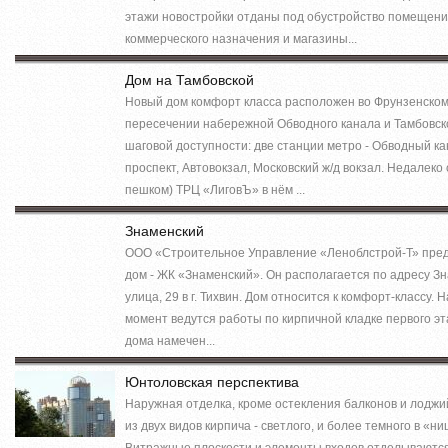
этажи новостройки отданы под обустройство помещени
коммерческого назначения и магазины...
Дом на Тамбовской
Новый дом комфорт класса расположен во Фрунзенском
пересечении набережной Обводного канала и Тамбовск
шаговой доступности: две станции метро - Обводный ка
проспект, Автовокзал, Московский ж/д вокзал. Недалеко 
пешком) ТРЦ «ЛиговЪ» в нём ...
Знаменский
ООО «Строительное Управление «Леноблстрой-Т» пред
дом - ЖК «Знаменский». Он располагается по адресу З
улица, 29 в г. Тихвин. Дом относится к комфорт-классу.
момент ведутся работы по кирпичной кладке первого эт
дома намечен...
Юнтоловская перспектива
Наружная отделка, кроме остекления балконов и лоджи
из двух видов кирпича - светлого, и более темного в «ни
Витражные плоскости и элементы входов отделываютс