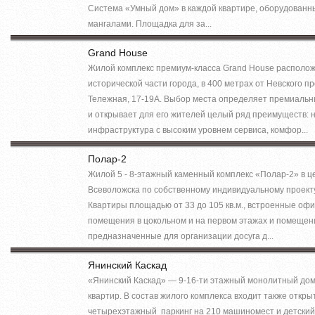
Система «Умный дом» в каждой квартире, оборудованн
мангалами. Площадка для за...
Grand House
Жилой комплекс премиум-класса Grand House располож
исторической части города, в 400 метрах от Невского пр
Тележная, 17-19А. Выбор места определяет премиальн
и открывает для его жителей целый ряд преимуществ:
инфраструктура с высоким уровнем сервиса, комфор...
Полар-2
Жилой 5 - 8-этажный каменный комплекс «Полар-2» в це
Всеволожска по собственному индивидуальному проект
Квартиры площадью от 33 до 105 кв.м., встроенные оф
помещения в цокольном и на первом этажах и помещен
предназначенные для организации досуга д...
Янинский Каскад
«Янинский Каскад» — 9-16-ти этажный монолитный дом
квартир. В состав жилого комплекса входит также откр
четырехэтажный паркинг на 210 машиномест и детский