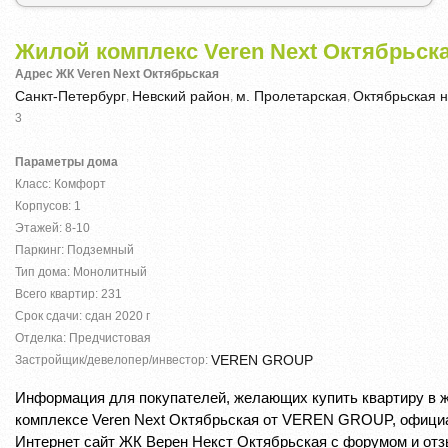
Жилой комплекс Veren Next Октябрьск
Адрес ЖК Veren Next Октябрьская
Санкт-Петербург
Невский район
м. Пролетарская
Октябрьская 
,
,
,
3
Параметры дома
Класс: Комфорт
Корпусов: 1
Этажей: 8-10
Паркинг: Подземный
Тип дома: Монолитный
Всего квартир: 231
Срок сдачи: сдан 2020 г
Отделка: Предчистовая
VEREN GROUP
Застройщик/девелопер/инвестор:
Информация для покупателей, желающих купить квартиру в 
комплексе Veren Next Октябрьская от VEREN GROUP, офиц
Интернет сайт ЖК Верен Некст Октябрьская с форумом и от