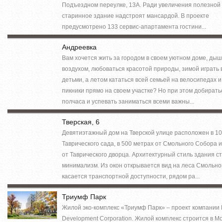
Подъездном переулке, 13А. Ради увеличения полезно
старинное здание надстроят мансардой. В проекте
предусмотрено 133 сервис-апартамента гостини...
Андреевка
Вам хочется жить за городом в своем уютном доме, ды
воздухом, любоваться красотой природы, зимой играть 
детьми, а летом кататься всей семьей на велосипедах и
пикники прямо на своем участке? Но при этом добирать
полчаса и успевать заниматься всеми важны...
Тверская, 6
Девятиэтажный дом на Тверской улице расположен в 10
Таврического сада, в 500 метрах от Смольного Собора и
от Таврического дворца. Архитектурный стиль здания с
минимализм. Из окон открывается вид на леса Смольно
касается транспортной доступности, рядом ра...
Триумф Парк
Жилой эко-комплекс «Триумф Парк» – проект компании 
Development Corporation. Жилой комплекс строится в М