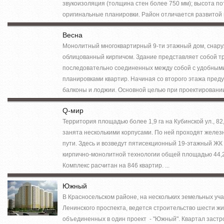
звукоизоляция (толщина стен более 750 мм); высота пот
оригинальные планировки. Район отличается развитой 
Весна
Монолитный многоквартирный 9-ти этажный дом, снар
облицованный кирпичом. Здание представляет собой тр
последовательно соединенных между собой с удобными
планировками квартир. Начиная со второго этажа пред
балконы и лоджии. Основной целью при проектировании 
Q-мир
Территория площадью более 1,9 га на Кубинской ул., 82,
занята несколькими корпусами. По ней проходят желе
пути. Здесь и возведут пятисекционный 19-этажный ЖК
кирпично-монолитной технологии общей площадью 44,2 
Комплекс расчитан на 846 квартир. ...
Южный
В Красносельском районе, на нескольких земельных уча
Ленинского проспекта, ведется строительство шести ж
объединенных в один проект - "Южный". Квартал застр