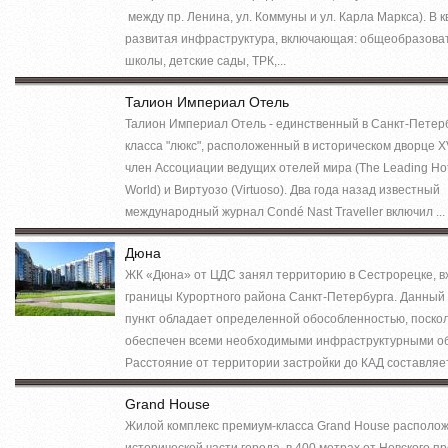
между пр. Ленина, ул. Коммуны и ул. Карла Маркса). В 
развитая инфраструктура, включающая: общеобразова
школы, детские сады, ТРК,...
Талион Империал Отель
Талион Империал Отель - единственный в Санкт-Петер
класса "люкс", расположенный в историческом дворце XVI
член Ассоциации ведущих отелей мира (The Leading Hote
World) и Виртуозо (Virtuoso). Два года назад известный
международный журнал Condé Nast Traveller включил ...
Дюна
ЖК «Дюна» от ЦДС занял территорию в Сестрорецке, в
границы Курортного района Санкт-Петербурга. Данный
пункт обладает определенной обособленностью, поскол
обеспечен всеми необходимыми инфраструктурными о
Расстояние от территории застройки до КАД составляет 
Grand House
Жилой комплекс премиум-класса Grand House располож
исторической части города, в 400 метрах от Невского пр