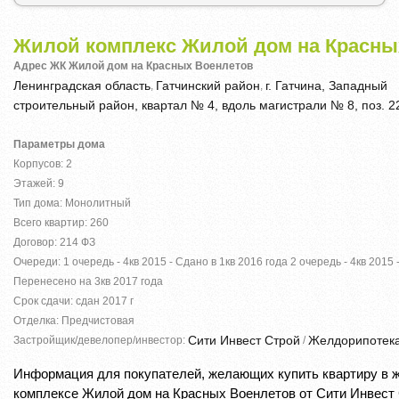
Жилой комплекс Жилой дом на Красны
Адрес ЖК Жилой дом на Красных Военлетов
Ленинградская область
Гатчинский район
г. Гатчина, Западный
,
,
строительный район, квартал № 4, вдоль магистрали № 8, поз. 2
Параметры дома
Корпусов: 2
Этажей: 9
Тип дома: Монолитный
Всего квартир: 260
Договор: 214 ФЗ
Очереди: 1 очередь - 4кв 2015 - Сдано в 1кв 2016 года 2 очередь - 4кв 2015 
Перенесено на 3кв 2017 года
Срок сдачи: сдан 2017 г
Отделка: Предчистовая
Сити Инвест Строй
Желдорипотек
Застройщик/девелопер/инвестор:
/
Информация для покупателей, желающих купить квартиру в 
комплексе Жилой дом на Красных Военлетов от Сити Инвест 