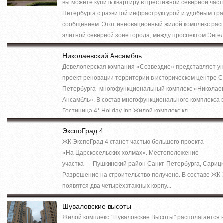
вы можете купить квартиру в престижной северной част
Петербурга с развитой инфраструктурой и удобным тр
сообщением. Этот инновационный жилой комплекс рас
элитной северной зоне города, между проспектом Энгел.
Николаевский Ансамбль
Девелоперская компания «Созвездие» представляет у
проект реновации территории в историческом центре С
Петербурга- многофункциональный комплекс «Николае
Ансамбль». В состав многофункционального комплекса 
Гостиница 4* Holiday Inn Жилой комплекс кл...
ЭкспоГрад 4
ЖК ЭкспоГрад 4 станет частью большого проекта
«На Царскосельских холмах». Местоположение
участка — Пушкинский район Санкт-Петербурга, Сарицк
Разрешение на строительство получено. В составе ЖК 
появятся два четырёхэтажных корпу...
Шуваловские высоты
Жилой комплекс "Шуваловские Высоты" располагается 