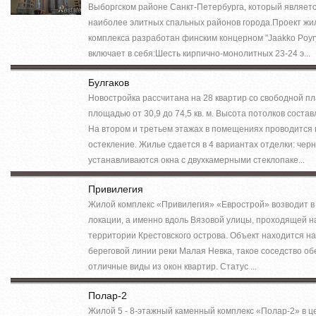
Выборгском районе Санкт-Петербурга, который являетс
наиболее элитных спальных районов города.Проект жи
комплекса разработан финским концерном "Jaakko Poyr
включает в себя:Шесть кирпично-монолитных 23-24 э...
Булгаков
Новостройка рассчитана на 28 квартир со свободной п
площадью от 30,9 до 74,5 кв. м. Высота потолков составл
На втором и третьем этажах в помещениях проводится
остекление. Жилье сдается в 4 вариантах отделки: черн
устанавливаются окна с двухкамерными стеклопаке...
Привилегия
Жилой комплекс «Привилегия» «Еврострой» возводит в
локации, а именно вдоль Вязовой улицы, проходящей н
территории Крестовского острова. Объект находится н
береговой линии реки Малая Невка, такое соседство о
отличные виды из окон квартир. Статус ...
Полар-2
Жилой 5 - 8-этажный каменный комплекс «Полар-2» в це