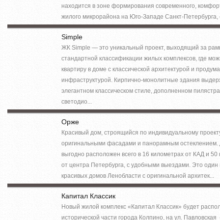
находится в зоне формирования современного, комфор
жилого микрорайона на Юго-Западе Санкт-Петербурга, с
Simple
ЖК Simple — это уникальный проект, выходящий за рам
стандартной классификации жилых комплексов, где мож
квартиру в доме с классической архитектурой и продум
инфраструктурой. Кирпично-монолитные здания выдер
элегантном классическом стиле, дополненном пилястра
светодио...
Орже
Красивый дом, строящийся по индивидуальному проекту
оригинальными фасадами и панорамным остеклением.
выгодно расположен всего в 16 километрах от КАД и 50
от центра Петербурга, с удобными выездами. Это один
красивых домов Ленобласти с оригинальной архитек...
Капитал Классик
Новый жилой комплекс «Капитал Классик» будет распол
исторической части города Колпино, на ул. Павловская