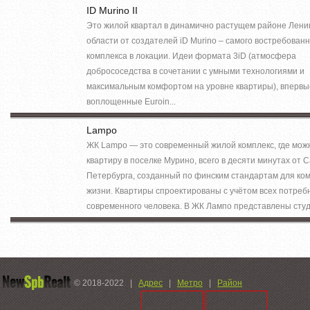
ID Murino II
Это жилой квартал в динамично растущем районе Лени
области от создателей iD Murino – самого востребован
комплекса в локации. Идеи формата 3iD (атмосфера
добрососедства в сочетании с умными технологиями и
максимальным комфортом на уровне квартиры), впервы
воплощенные Euroin...
Lampo
ЖК Lampo — это современный жилой комплекс, где мож
квартиру в поселке Мурино, всего в десяти минутах от С
Петербурга, созданный по финским стандартам для к
жизни. Квартиры спроектированы с учётом всех потреб
современного человека. В ЖК Лампо представлены студи
© 2018-2022
|
Адрес
|
Метро
|
Район