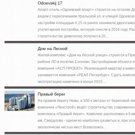
Odoevskij 17
Апарт-отель «Одоевский апарт» строится на острове Д
рядом с пересечением Уральской ул. и улицей Одоевско
застройки площадью 0,15 га ранее занимала двухэтажн
утилитарная постройка, которую снесли в 2016 году. Р
строительство девелопер получил в 20...
Дом на Лесной
Жилой комплекс «Дом на Лесной улице» строится в Пр
районе ЛО в посёлке Сосново. Застройщиком объекта 
компания «АСП-ПРОЕКТ». Реализацией квартир в комп
занимается компания «РЕАЛ Петербург». Сдать компле
эксплуатацию намечено в конце 2015 ...
Правый берег
На правом берегу Невы, в 300-х метрах от береговой ли
компания «Ленстрой» ведёт строительство современно
комплекса «Правый берег». Комплекс расположен в 9 км о
им. Свердлова - одном из наиболее развитых и, при это
экологически чистых мест Всеволожск...