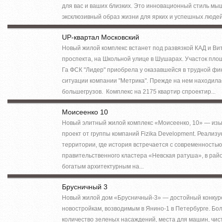
для вас и ваших близких. Это инновационный стиль мы
эксклюзивный образ жизни для ярких и успешных людей.G
UP-квартал Московский
Новый жилой комплекс встанет под развязкой КАД и Ви
проспекта, на Школьной улице в Шушарах. Участок площ
Га ФСК "Лидер" приобрела у оказавшейся в трудной ф
ситуации компании "Метрика". Прежде на нем находила
большегрузов. Комплекс на 2175 квартир спроектир...
Моисеенко 10
Новый элитный жилой комплекс «Моисеенко, 10» — из
проект от группы компаний Fizika Development. Реализу
территории, где история встречается с современность
правительственного кластера «Невская ратуша», в рай
богатым архитектурным на...
Брусничный 3
Новый жилой дом «Брусничный-3» — достойный конкур
новостройкам, возводимым в Янино-1 в Петербурге. Бо
количество зеленых насаждений, места для машин, чис