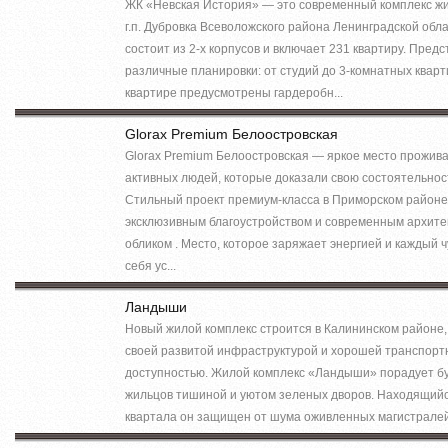
ЖК «Невская История» — это современный комплекс жи
г.п. Дубровка Всеволожского района Ленинградской обл
состоит из 2-х корпусов и включает 231 квартиру. Пред
различные планировки: от студий до 3-комнатных кварт
квартире предусмотрены гардеробн...
Glorax Premium Белоостровская
Glorax Premium Белоостровская — яркое место прожив
активных людей, которые доказали свою состоятельнос
Стильный проект премиум-класса в Приморском районе
эксклюзивным благоустройством и современным архит
обликом . Место, которое заряжает энергией и каждый ч
себя ус...
Ландыши
Новый жилой комплекс строится в Калининском районе,
своей развитой инфраструктурой и хорошей транспорт
доступностью. Жилой комплекс «Ландыши» порадует б
жильцов тишиной и уютом зеленых дворов. Находящийс
квартала он защищен от шума оживленных магистралей 