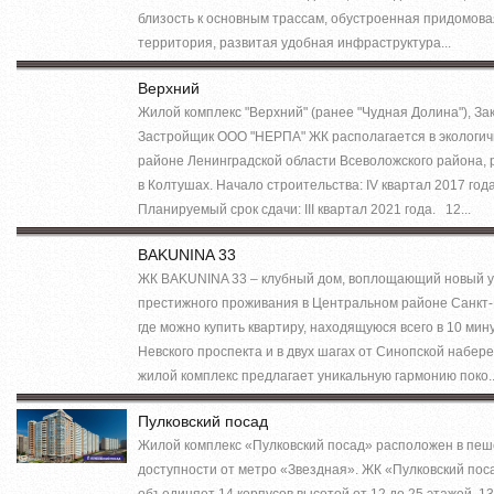
близость к основным трассам, обустроенная придомова
территория, развитая удобная инфраструктура...
Верхний
Жилой комплекс "Верхний" (ранее "Чудная Долина"), Зак
Застройщик ООО "НЕРПА" ЖК располагается в экологи
районе Ленинградской области Всеволожского района, 
в Колтушах. Начало строительства: IV квартал 2017 года
Планируемый срок сдачи: III квартал 2021 года. 12...
BAKUNINA 33
ЖК BAKUNINA 33 – клубный дом, воплощающий новый 
престижного проживания в Центральном районе Санкт-
где можно купить квартиру, находящуюся всего в 10 мин
Невского проспекта и в двух шагах от Синопской набер
жилой комплекс предлагает уникальную гармонию поко..
Пулковский посад
Жилой комплекс «Пулковский посад» расположен в пе
доступности от метро «Звездная». ЖК «Пулковский пос
объединяет 14 корпусов высотой от 12 до 25 этажей. 13