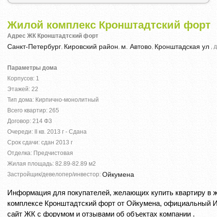
Жилой комплекс Кронштадтский форт
Адрес ЖК Кронштадтский форт
Санкт-Петербург
Кировский район
м. Автово
Кронштадская ул
,
,
,
, д
Параметры дома
Корпусов: 1
Этажей: 22
Тип дома: Кирпично-монолитный
Всего квартир: 265
Договор: 214 ФЗ
Очереди: IІ кв. 2013 г - Сдана
Срок сдачи: сдан 2013 г
Отделка: Предчистовая
Жилая площадь: 82.89-82.89 м2
Ойкумена
Застройщик/девелопер/инвестор:
Информация для покупателей, желающих купить квартиру в 
комплексе Кронштадтский форт от Ойкумена, официальный 
сайт ЖК с форумом и отзывами об объектах компании .