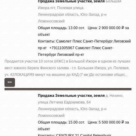
Продажа Земельные участки, земля
Большая
Ижора пгт, Полевая улица
Ленинградская область, Юго-Запад, р-н
Ломоносовский
Общая площадь: 13.00 сот. Цена: 2 900 000.00
за
Р
объект
Контакты: Самолет Плюс Санкт-Петербург Лиговский
пр-кт +79111005967 Самолет Плюс Санкт-
Петербург Лиговский пр-кт
Продается участок 10 соток (ИЖС) в Большой Ижоре в одном из лучших
мест южного берега Финского залива - г.п. Большая Ижора, ул. Полевая,
уч. 42ЛОКАЦИЯ9 минут на машине до КАД (7 км.)До остановки общес...
>>
Продажа Земельные участки, земля
д. Низино,
улица Летчика Евдокимова, 64
Ленинградская область, Юго-Запад, р-н
Ломоносовский
Общая площадь: 15.00 сот. Цена: 5 500 000.00
за
Р
объект
Контакты: CENTURY 21 Capital Petersburg