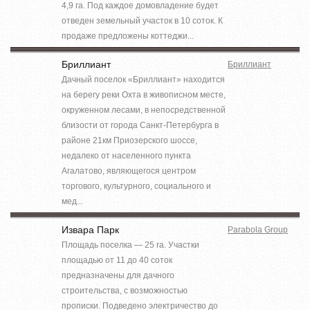
4,9 га. Под каждое домовладение будет
отведен земельный участок в 10 соток. К
продаже предложены коттеджи...
Бриллиант
Бриллиант
Дачный поселок «Бриллиант» находится
на берегу реки Охта в живописном месте,
окруженном лесами, в непосредственной
близости от города Санкт-Петербурга в
районе 21км Приозерского шоссе,
недалеко от населенного пункта
Агалатово, являющегося центром
торгового, культурного, социального и
мед...
Извара Парк
Parabola Group
Площадь поселка — 25 га. Участки
площадью от 11 до 40 соток
предназначены для дачного
строительства, с возможностью
прописки. Подведено электричество до