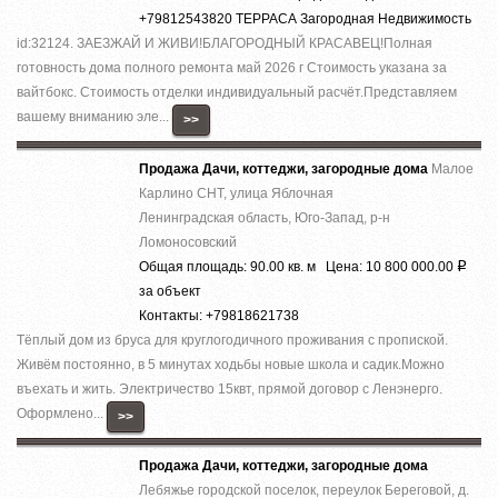
+79812543820 ТЕРРАСА Загородная Недвижимость
id:32124. ЗАЕЗЖАЙ И ЖИВИ!БЛАГОРОДНЫЙ КРАСАВЕЦ!Полная
готовность дома полного ремонта май 2026 г Стоимость указана за
вайтбокс. Стоимость отделки индивидуальный расчёт.Представляем
вашему вниманию эле...
>>
Продажа Дачи, коттеджи, загородные дома
Малое
Карлино СНТ, улица Яблочная
Ленинградская область, Юго-Запад, р-н
Ломоносовский
Общая площадь: 90.00 кв. м Цена: 10 800 000.00
Р
за объект
Контакты: +79818621738
Тёплый дом из бруса для круглогодичного проживания с пропиской.
Живём постоянно, в 5 минутах ходьбы новые школа и садик.Можно
въехать и жить. Электричество 15квт, прямой договор с Ленэнерго.
Оформлено...
>>
Продажа Дачи, коттеджи, загородные дома
Лебяжье городской поселок, переулок Береговой, д.