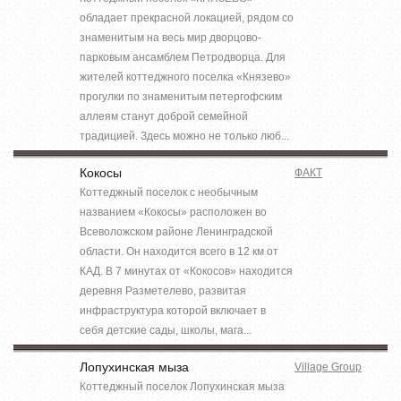
обладает прекрасной локацией, рядом со
знаменитым на весь мир дворцово-
парковым ансамблем Петродворца. Для
жителей коттеджного поселка «Князево»
прогулки по знаменитым петергофским
аллеям станут доброй семейной
традицией. Здесь можно не только люб...
Кокосы
ФАКТ
Коттеджный поселок с необычным
названием «Кокосы» расположен во
Всеволожском районе Ленинградской
области. Он находится всего в 12 км от
КАД. В 7 минутах от «Кокосов» находится
деревня Разметелево, развитая
инфраструктура которой включает в
себя детские сады, школы, мага...
Лопухинская мыза
Village Group
Коттеджный поселок Лопухинская мыза