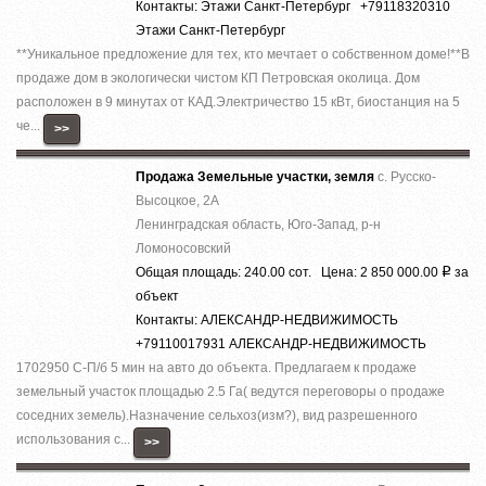
Контакты: Этажи Санкт-Петербург +79118320310
Этажи Санкт-Петербург
**Уникальное предложение для тех, кто мечтает о собственном доме!**В
продаже дом в экологически чистом КП Петровская околица. Дом
расположен в 9 минутах от КАД.Электричество 15 кВт, биостанция на 5
че...
>>
Продажа Земельные участки, земля
с. Русско-
Высоцкое, 2А
Ленинградская область, Юго-Запад, р-н
Ломоносовский
Общая площадь: 240.00 сот. Цена: 2 850 000.00
за
Р
объект
Контакты: АЛЕКСАНДР-НЕДВИЖИМОСТЬ
+79110017931 АЛЕКСАНДР-НЕДВИЖИМОСТЬ
1702950 С-П/б 5 мин на авто до объекта. Предлагаем к продаже
земельный участок площадью 2.5 Га( ведутся переговоры о продаже
соседних земель).Назначение сельхоз(изм?), вид разрешенного
использования с...
>>