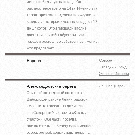
имеет небольшую площадь. Он
распростерся всего на 14 га. Именно эта
территория уже поделена на 84 участка,
каждый из которых имеет площадь от 12
до 17 соток. Этой площади вполне
достаточно, чтобы обустроить за
городом роскошное собственное имение.
Что предлагает ...
Европа
Северо-
...
Западный Фонд
Жилья и Ипотеки
Александровские берега
ЛенСпецСтрой
Элитный коттеджный поселок в
Выборгском районе Ленинградской
Области. КП разбит на две части
— «Северный Участок» и «Южный
Участок». Обе части поселка
расположены на берегу одноименного
озера, рельеф холмистый, прямо на