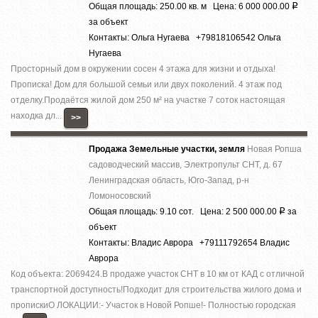
Общая площадь: 250.00 кв. м Цена: 6 000 000.00
Р
за объект
Контакты: Ольга Нугаева +79818106542 Ольга
Нугаева
Просторный дом в окружении сосен 4 этажа для жизни и отдыха!
Прописка! Дом для большой семьи или двух поколений. 4 этаж под
отделку.Продаётся жилой дом 250 м² на участке 7 соток настоящая
находка дл...
>>
Продажа Земельные участки, земля
Новая Ропша
садоводческий массив, Электропульт СНТ, д. 67
Ленинградская область, Юго-Запад, р-н
Ломоносовский
Общая площадь: 9.10 сот. Цена: 2 500 000.00
за
Р
объект
Контакты: Владис Аврора +79111792654 Владис
Аврора
Код объекта: 2069424.В продаже участок СНТ в 10 км от КАД с отличной
транспортной доступность!Подходит для строительства жилого дома и
пропискиО ЛОКАЦИИ:- Участок в Новой Ропше!- Полностью городская