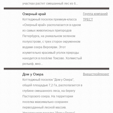
участках растет смешанный лес из б...
Озерный край
Группа компаний
Коттеджный поселок премиум-класса
ТРЕСТ
«Озерный край» располагается в одном
из самых живописных пригородов
Петербурга, на уникальном зеленом
полуострове, с трех сторон окруженном
водами озера Вероярви. Этот
изумительно красивый уголок природы
находится в посёлке Токсово. Холмистый
рельеф, мно...
Дом у Озера
Внешстройпроект
Коттеджный поселок "Дом у Озера",
общей площадью 7,2 Га, располагается в
глубине смешанного леса, на берегу
Пасторского озера. На территории
поселка максимально сохранен
первозданный лесной массив.
Управлением поселка "Дом у Озера",