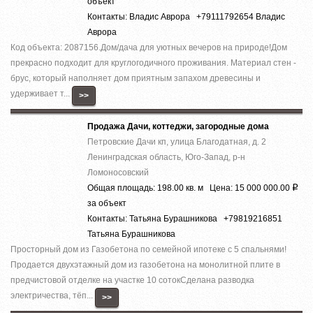
объект
Контакты: Владис Аврора +79111792654 Владис
Аврора
Код объекта: 2087156.Дом/дача для уютных вечеров на природе!Дом
прекрасно подходит для круглогодичного проживания. Материал стен -
брус, который наполняет дом приятным запахом древесины и
удерживает т...
>>
Продажа Дачи, коттеджи, загородные дома
Петровские Дачи кп, улица Благодатная, д. 2
Ленинградская область, Юго-Запад, р-н
Ломоносовский
Общая площадь: 198.00 кв. м Цена: 15 000 000.00
Р
за объект
Контакты: Татьяна Бурашникова +79819216851
Татьяна Бурашникова
Просторный дом из Газобетона по семейной ипотеке с 5 спальнями!
Продается двухэтажный дом из газобетона на монолитной плите в
предчистовой отделке на участке 10 сотокСделана разводка
электричества, тёп...
>>