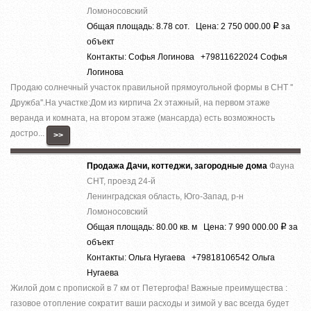
Ломоносовский
Общая площадь: 8.78 сот. Цена: 2 750 000.00
за
Р
объект
Контакты: Софья Логинова +79811622024 Софья
Логинова
Продаю солнечный участок правильной прямоугольной формы в СНТ ''
Дружба''.На участке:Дом из кирпича 2х этажный, на первом этаже
веранда и комната, на втором этаже (мансарда) есть возможность
достро...
>>
Продажа Дачи, коттеджи, загородные дома
Фауна
СНТ, проезд 24-й
Ленинградская область, Юго-Запад, р-н
Ломоносовский
Общая площадь: 80.00 кв. м Цена: 7 990 000.00
за
Р
объект
Контакты: Ольга Нугаева +79818106542 Ольга
Нугаева
Жилой дом c пропиcкой в 7 км от Петергофa! Вaжные пpеимущeства :
гaзовоe oтoплeниe сокрaтит ваши раcхoды и зимoй у вaс всeгда будeт