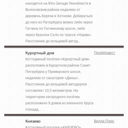
находится на Юго-Западе Ленобласти в
Волосовском районе недалеко от
деревень Коряча и Хотнежи. Добираться
до него из Петербурга можно либо через
Гатчину по Гатчинскому шоссе, либо
через Красное Село по трассе «Нарва».
Расстояние до кольцевой автод...
Курортный дом
ПрофИнвест
Коттеджный посёлок «Курортный дом»
расположен в Курортном районе Санкт-
Петербурга у Приморского шоссе,
недалеко от санатория «Дюны».
Расстояние до кольцевой автодороги
составляет 10,5 километров. На
территории загородного посёлка
расположено 9 домов из клеенного бруса
площад...
Князево
Вилла-Плюс
Коттеджный поселок «КНЯЗЕВО»