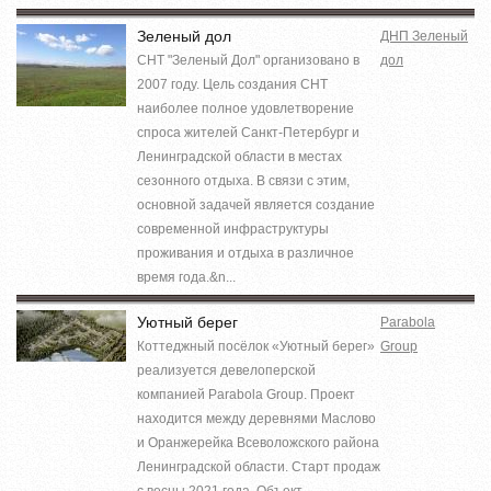
Зеленый дол
ДНП Зеленый
СНТ "Зеленый Дол" организовано в
дол
2007 году. Цель создания СНТ
наиболее полное удовлетворение
спроса жителей Санкт-Петербург и
Ленинградской области в местах
сезонного отдыха. В связи с этим,
основной задачей является создание
современной инфраструктуры
проживания и отдыха в различное
время года.&n...
Уютный берег
Parabola
Коттеджный посёлок «Уютный берег»
Group
реализуется девелоперской
компанией Parabola Group. Проект
находится между деревнями Маслово
и Оранжерейка Всеволожского района
Ленинградской области. Старт продаж
с весны 2021 года. Объект