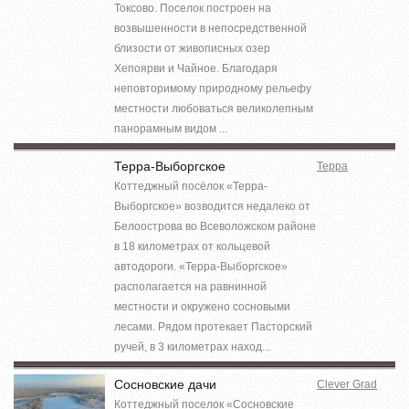
Токсово. Поселок построен на
возвышенности в непосредственной
близости от живописных озер
Хепоярви и Чайное. Благодаря
неповторимому природному рельефу
местности любоваться великолепным
панорамным видом ...
Терра-Выборгское
Терра
Коттеджный посёлок «Терра-
Выборгское» возводится недалеко от
Белоострова во Всеволожском районе
в 18 километрах от кольцевой
автодороги. «Терра-Выборгское»
располагается на равнинной
местности и окружено сосновыми
лесами. Рядом протекает Пасторский
ручей, в 3 километрах наход...
Сосновские дачи
Clever Grad
Коттеджный поселок «Сосновские