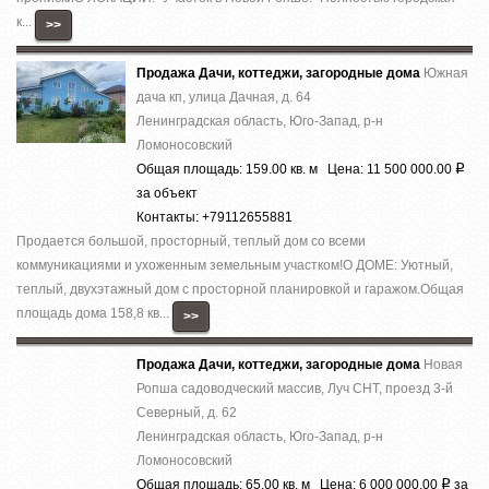
к...
>>
Продажа Дачи, коттеджи, загородные дома
Южная
дача кп, улица Дачная, д. 64
Ленинградская область, Юго-Запад, р-н
Ломоносовский
Общая площадь: 159.00 кв. м Цена: 11 500 000.00
Р
за объект
Контакты: +79112655881
Продается большой, просторный, теплый дом со всеми
коммуникациями и ухоженным земельным участком!О ДОМЕ: Уютный,
теплый, двухэтажный дом с просторной планировкой и гаражом.Общая
площадь дома 158,8 кв...
>>
Продажа Дачи, коттеджи, загородные дома
Новая
Ропша садоводческий массив, Луч СНТ, проезд 3-й
Северный, д. 62
Ленинградская область, Юго-Запад, р-н
Ломоносовский
Общая площадь: 65.00 кв. м Цена: 6 000 000.00
за
Р