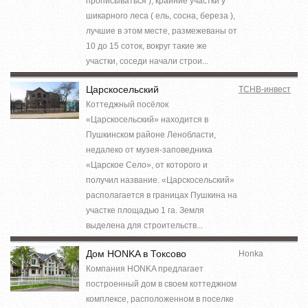
прописываться ), крайние участки у
шикарного леса ( ель, сосна, береза ),
лучшие в этом месте, размежеваны от
10 до 15 соток, вокруг такие же
участки, соседи начали строи...
Царскосельский
ТСНВ-инвест
Коттеджный посёлок
«Царскосельский» находится в
Пушкинском районе Ленобласти,
недалеко от музея-заповедника
«Царское Село», от которого и
получил название. «Царскосельский»
располагается в границах Пушкина на
участке площадью 1 га. Земля
выделена для строительств...
Дом HONKA в Токсово
Honka
Компания HONKA предлагает
построенный дом в своем коттеджном
комплексе, расположенном в поселке