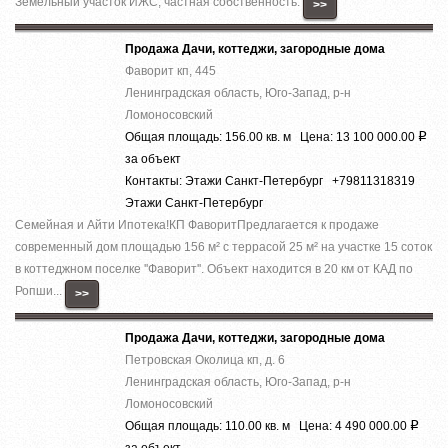
Земельный участок ИЖС, частная собственность.
>>
Продажа Дачи, коттеджи, загородные дома
Фаворит кп, 445
Ленинградская область, Юго-Запад, р-н
Ломоносовский
Общая площадь: 156.00 кв. м Цена: 13 100 000.00
Р
за объект
Контакты: Этажи Санкт-Петербург +79811318319
Этажи Санкт-Петербург
Семейная и Айти Ипотека!КП ФаворитПредлагается к продаже
современный дом площадью 156 м² с террасой 25 м² на участке 15 соток
в коттеджном поселке ''Фаворит''. Объект находится в 20 км от КАД по
Ропши...
>>
Продажа Дачи, коттеджи, загородные дома
Петровская Околица кп, д. 6
Ленинградская область, Юго-Запад, р-н
Ломоносовский
Общая площадь: 110.00 кв. м Цена: 4 490 000.00
Р
за объект