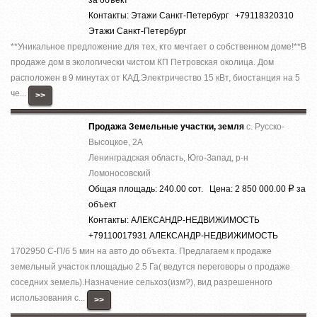
Контакты: Этажи Санкт-Петербург +79118320310
Этажи Санкт-Петербург
**Уникальное предложение для тех, кто мечтает о собственном доме!**В
продаже дом в экологически чистом КП Петровская околица. Дом
расположен в 9 минутах от КАД.Электричество 15 кВт, биостанция на 5
че...
>>
Продажа Земельные участки, земля
с. Русско-
Высоцкое, 2А
Ленинградская область, Юго-Запад, р-н
Ломоносовский
Общая площадь: 240.00 сот. Цена: 2 850 000.00
за
Р
объект
Контакты: АЛЕКСАНДР-НЕДВИЖИМОСТЬ
+79110017931 АЛЕКСАНДР-НЕДВИЖИМОСТЬ
1702950 С-П/б 5 мин на авто до объекта. Предлагаем к продаже
земельный участок площадью 2.5 Га( ведутся переговоры о продаже
соседних земель).Назначение сельхоз(изм?), вид разрешенного
использования с...
>>