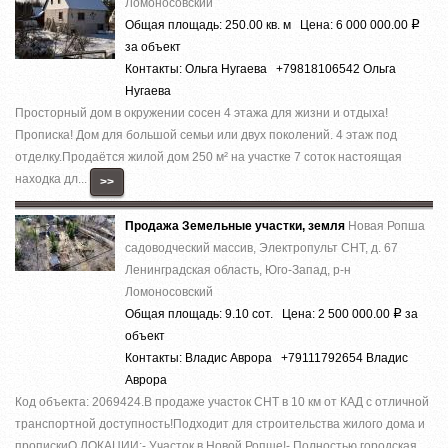
Ломоносовский
Общая площадь: 250.00 кв. м Цена: 6 000 000.00
Р
за объект
Контакты: Ольга Нугаева +79818106542 Ольга
Нугаева
Просторный дом в окружении сосен 4 этажа для жизни и отдыха!
Прописка! Дом для большой семьи или двух поколений. 4 этаж под
отделку.Продаётся жилой дом 250 м² на участке 7 соток настоящая
находка дл...
>>
Продажа Земельные участки, земля
Новая Ропша
садоводческий массив, Электропульт СНТ, д. 67
Ленинградская область, Юго-Запад, р-н
Ломоносовский
Общая площадь: 9.10 сот. Цена: 2 500 000.00
за
Р
объект
Контакты: Владис Аврора +79111792654 Владис
Аврора
Код объекта: 2069424.В продаже участок СНТ в 10 км от КАД с отличной
транспортной доступность!Подходит для строительства жилого дома и
пропискиО ЛОКАЦИИ:- Участок в Новой Ропше!- Полностью городская