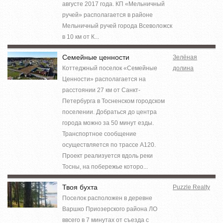
августе 2017 года. КП «Мельничный
ручей» располагается в районе
Мельничный ручей города Всеволожск
в 10 км от К...
Семейные ценности
Зелёная
Коттеджный поселок «Семейные
долина
Ценности» располагается на
расстоянии 27 км от Санкт-
Петербурга в Тосненском городском
поселении. Добраться до центра
города можно за 50 минут езды.
Транспортное сообщение
осуществляется по трассе А120.
Проект реализуется вдоль реки
Тосны, на побережье которо...
Твоя бухта
Puzzle Realty
Поселок расположен в деревне
Варшко Приозерского района ЛО
ввсего в 7 минутах от съезда с