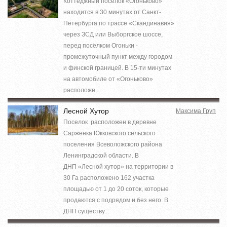
Коттеджный посёлок «Огоньково»
находится в 30 минутах от Санкт-
Петербурга по трассе «Скандинавия»
через ЗСД или Выборгское шоссе,
перед посёлком Огоньки -
промежуточный пункт между городом
и финской границей. В 15-ти минутах
на автомобиле от «Огоньково»
расположе...
Лесной Хутор
Максима Груп
Поселок расположен в деревне
Сарженка Юкковского сельского
поселения Всеволожского района
Ленинградской области. В
ДНП «Лесной хутор» на территории в
30 Га расположено 162 участка
площадью от 1 до 20 соток, которые
продаются с подрядом и без него. В
ДНП существу...