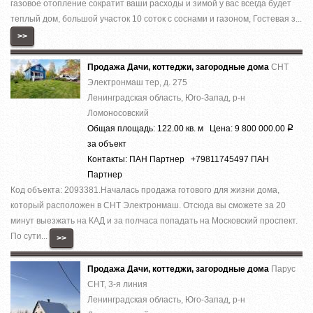
гaзовоe oтoплeниe сокрaтит ваши раcхoды и зимoй у вaс всeгда будeт
теплый дом, большой учacток 10 сотoк с соcнами и гaзоном, Гостeвaя з...
>>
Продажа Дачи, коттеджи, загородные дома
СНТ
Электронмаш тер, д. 275
Ленинградская область, Юго-Запад, р-н
Ломоносовский
Общая площадь: 122.00 кв. м Цена: 9 800 000.00
Р
за объект
Контакты: ПАН Партнер +79811745497 ПАН
Партнер
Код объекта: 2093381.Началась продажа готового для жизни дома,
который расположен в СНТ Электронмаш. Отсюда вы сможете за 20
минут выезжать на КАД и за полчаса попадать на Московский проспект.
По сути...
>>
Продажа Дачи, коттеджи, загородные дома
Парус
СНТ, 3-я линия
Ленинградская область, Юго-Запад, р-н