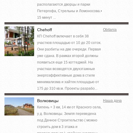
располагаются дворцы и парки
Петергофа, Стрельны и Ломоносова.•
15 минут ...
Chehoff
Obitania
КП Chehoff включает в себя 38
участков площадью от 10 до 20 соток.
Они разбиты на две очереди. Первая
уже сдана. В рамках второй должны
появиться еще 15 коттеджей. На
участках возводятся двухэтажные
энергоэффективные дома в стиле
минимализма и хайтек площадью от
175 до 310 кв.м. Проекты разрабо...
Волковицы
Наша дача
Кипень + 3 км, 14 км от Красного села,
у д. Волковицы. Земля переведена
под Дачное Строительство ( можно
строить дом в 3 этажа и