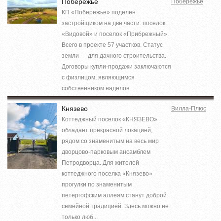
Побережье
Побережье
КП «Побережье» поделён
застройщиком на две части: поселок
«Видовой» и поселок «Прибрежный».
Всего в проекте 57 участков. Статус
земли — для дачного строительства.
Договоры купли-продажи заключаются
с физлицом, являющимся
собственником наделов....
Князево
Вилла-Плюс
Коттеджный поселок «КНЯЗЕВО»
обладает прекрасной локацией,
рядом со знаменитым на весь мир
дворцово-парковым ансамблем
Петродворца. Для жителей
коттеджного поселка «Князево»
прогулки по знаменитым
петергофским аллеям станут доброй
семейной традицией. Здесь можно не
только люб...