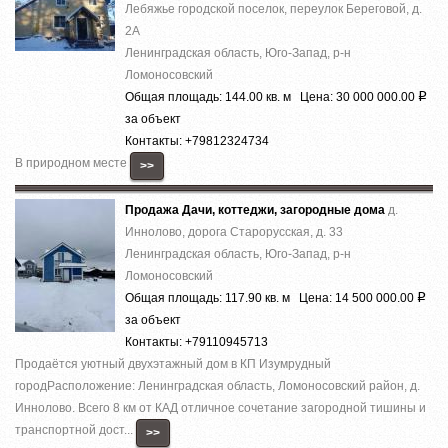
Лебяжье городской поселок, переулок Береговой, д.
2А
Ленинградская область, Юго-Запад, р-н
Ломоносовский
Общая площадь: 144.00 кв. м Цена: 30 000 000.00
Р
за объект
Контакты: +79812324734
В природном месте
>>
Продажа Дачи, коттеджи, загородные дома
д.
Иннолово, дорога Старорусская, д. 33
Ленинградская область, Юго-Запад, р-н
Ломоносовский
Общая площадь: 117.90 кв. м Цена: 14 500 000.00
Р
за объект
Контакты: +79110945713
Продаётся уютный двухэтажный дом в КП Изумрудный
городРасположение: Ленинградская область, Ломоносовский район, д.
Иннолово. Всего 8 км от КАД отличное сочетание загородной тишины и
транспортной дост...
>>