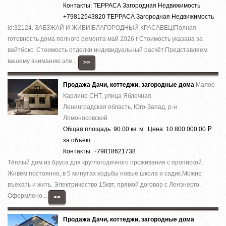
Контакты: ТЕРРАСА Загородная Недвижимость
+79812543820 ТЕРРАСА Загородная Недвижимость
id:32124. ЗАЕЗЖАЙ И ЖИВИ!БЛАГОРОДНЫЙ КРАСАВЕЦ!Полная
готовность дома полного ремонта май 2026 г Стоимость указана за
вайтбокс. Стоимость отделки индивидуальный расчёт.Представляем
вашему вниманию эле...
>>
Продажа Дачи, коттеджи, загородные дома
Малое
Карлино СНТ, улица Яблочная
Ленинградская область, Юго-Запад, р-н
Ломоносовский
Общая площадь: 90.00 кв. м Цена: 10 800 000.00
Р
за объект
Контакты: +79818621738
Тёплый дом из бруса для круглогодичного проживания с пропиской.
Живём постоянно, в 5 минутах ходьбы новые школа и садик.Можно
въехать и жить. Электричество 15квт, прямой договор с Ленэнерго.
Оформлено...
>>
Продажа Дачи, коттеджи, загородные дома