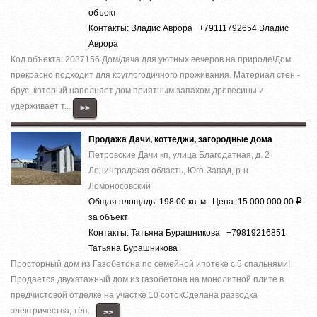
объект
Контакты: Владис Аврора +79111792654 Владис
Аврора
Код объекта: 2087156.Дом/дача для уютных вечеров на природе!Дом
прекрасно подходит для круглогодичного проживания. Материал стен -
брус, который наполняет дом приятным запахом древесины и
удерживает т...
>>
Продажа Дачи, коттеджи, загородные дома
Петровские Дачи кп, улица Благодатная, д. 2
Ленинградская область, Юго-Запад, р-н
Ломоносовский
Общая площадь: 198.00 кв. м Цена: 15 000 000.00
Р
за объект
Контакты: Татьяна Бурашникова +79819216851
Татьяна Бурашникова
Просторный дом из Газобетона по семейной ипотеке с 5 спальнями!
Продается двухэтажный дом из газобетона на монолитной плите в
предчистовой отделке на участке 10 сотокСделана разводка
электричества, тёп...
>>