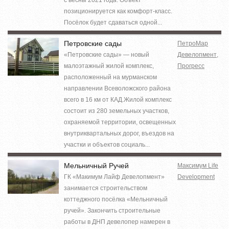
позиционируется как комфорт-класс.
Посёлок будет сдаваться одной...
Петровские сады
ПетроМар
«Петровские сады» — новый
Девелопмент
,
малоэтажный жилой комплекс,
Прогресс
расположенный на мурманском
направлении Всеволожского района
всего в 16 км от КАД.Жилой комплекс
состоит из 280 земельных участков,
охраняемой территории, освещенных
внутриквартальных дорог, въездов на
участки и объектов социаль...
Мельничный Ручей
Максимум Life
ГК «Макимум Лайф Девелопмент»
Development
занимается строительством
коттеджного посёлка «Мельничный
ручей». Закончить строительные
работы в ДНП девелопер намерен в