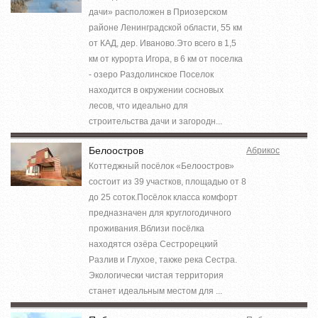
дачи» расположен в Приозерском
районе Ленинградской области, 55 км
от КАД, дер. Иваново.Это всего в 1,5
км от курорта Игора, в 6 км от поселка
- озеро Раздолинское Поселок
находится в окружении сосновых
лесов, что идеально для
строительства дачи и загородн...
Белоостров
Абрикос
Коттеджный посёлок «Белоостров»
состоит из 39 участков, площадью от 8
до 25 соток.Посёлок класса комфорт
предназначен для круглогодичного
проживания.Вблизи посёлка
находятся озёра Сестрорецкий
Разлив и Глухое, также река Сестра.
Экологически чистая территория
станет идеальным местом для ...