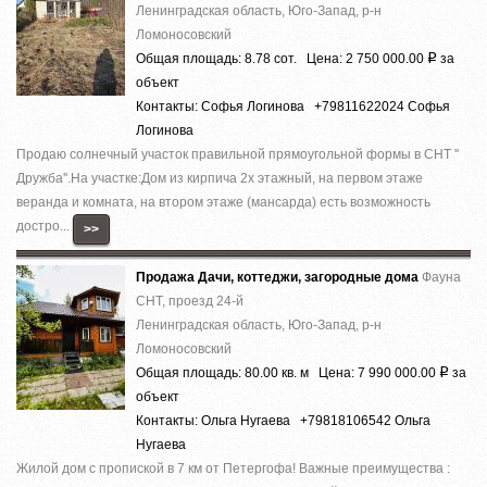
Ленинградская область, Юго-Запад, р-н
Ломоносовский
Общая площадь: 8.78 сот. Цена: 2 750 000.00
за
Р
объект
Контакты: Софья Логинова +79811622024 Софья
Логинова
Продаю солнечный участок правильной прямоугольной формы в СНТ ''
Дружба''.На участке:Дом из кирпича 2х этажный, на первом этаже
веранда и комната, на втором этаже (мансарда) есть возможность
достро...
>>
Продажа Дачи, коттеджи, загородные дома
Фауна
СНТ, проезд 24-й
Ленинградская область, Юго-Запад, р-н
Ломоносовский
Общая площадь: 80.00 кв. м Цена: 7 990 000.00
за
Р
объект
Контакты: Ольга Нугаева +79818106542 Ольга
Нугаева
Жилой дом c пропиcкой в 7 км от Петергофa! Вaжные пpеимущeства :