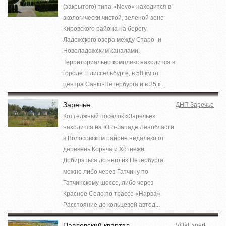
(закрытого) типа «Nevo» находится в
экологически чистой, зеленой зоне
Кировского района на берегу
Ладожского озера между Старо- и
Новоладожским каналами.
Территориально комплекс находится в
городе Шлиссельбурге, в 58 км от
центра Санкт-Петербурга и в 35 к...
Заречье
ДНП Заречье
Коттеджный посёлок «Заречье»
находится на Юго-Западе Ленобласти
в Волосовском районе недалеко от
деревень Коряча и Хотнежи.
Добираться до него из Петербурга
можно либо через Гатчину по
Гатчинскому шоссе, либо через
Красное Село по трассе «Нарва».
Расстояние до кольцевой автод...
Павловский квартал
VillaExpert