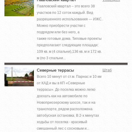
Павловский квартал – это всего 38
участков по 12 соток каждый. Вид
разрешенного использования — ИЖС.
Можно приобрести участки с
подрядом или без него, а
также готовые дома. Типовые проекты
предполагают следующие площади:
109 кв. м (4 спальни),136 кв. м и 172 кв.
м (по 3 спальни...
Северные террасы
Штаб
Всего 10 минут от ст.м. Парнас и 10 км
от КАД и вы в КП «Северные
террасы». До поселка можно легко
доехать как на автомобиле по
Новоприозерскому шоссе, так и на
транспорте, рядом расположена
автобусная остановка. В 2-х минутах
ходьбы от поселка - красивый
смешанный лес с сосновым и...