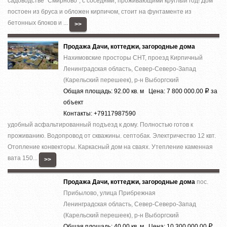
садоводстве ''Смирново'', с соседями, проживающими круглый год! Дом
постоен из бруса и обложен кирпичом, стоит на фунтаменте из
бетонных блоков и ...
>>
Продажа Дачи, коттеджи, загородные дома
Нахимовские просторы СНТ, проезд Кирпичный
Ленинградская область, Север-Северо-Запад
(Карельский перешеек), р-н Выборгский
Общая площадь: 92.00 кв. м Цена: 7 800 000.00
за
Р
объект
Контакты: +79117987590
удобный асфальтированный подъезд к дому. Полностью готов к
проживанию. Водопровод от скважины. септобак. Электричество 12 квт.
Отопление конвекторы. Каркасный дом на сваях. Утепление каменная
вата 150...
>>
Продажа Дачи, коттеджи, загородные дома
пос.
Прибылово, улица Прибрежная
Ленинградская область, Север-Северо-Запад
(Карельский перешеек), р-н Выборгский
Общая площадь: 40.00 кв. м Цена: 10 300 000.00
Р