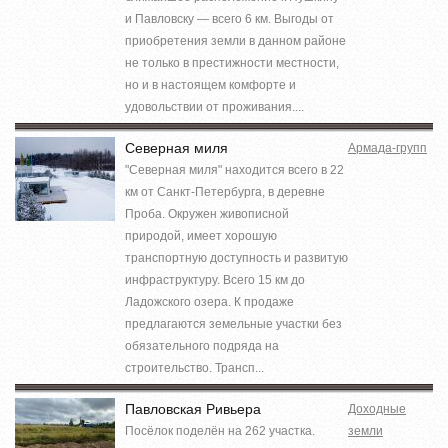
и Павловску — всего 6 км. Выгоды от
приобретения земли в данном районе
не только в престижности местности,
но и в настоящем комфорте и
удовольствии от проживания....
Северная миля
Армада-групп
"Северная миля" находится всего в 22
км от Санкт-Петербурга, в деревне
Проба. Окружен живописной
природой, имеет хорошую
транспортную доступность и развитую
инфраструктуру. Всего 15 км до
Ладожского озера. К продаже
предлагаются земельные участки без
обязательного подряда на
строительство. Трансп...
Павловская Ривьера
Доходные
Посёлок поделён на 262 участка.
земли