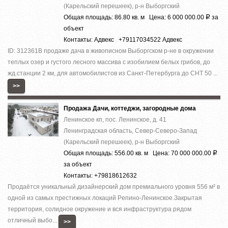
(Карельский перешеек), р-н Выборгский
Общая площадь: 86.80 кв. м Цена: 6 000 000.00
за
Р
объект
Контакты: Адвекс +79117034522 Адвекс
ID: 312361В продаже дача в живописном Выборгском р-не в окружении
теплых озер и густого лесного массива с изобилием белых грибов, до
жд.станции 2 км, для автомобилистов из Санкт-Петербурга до СНТ 50 ...
>>
Продажа Дачи, коттеджи, загородные дома
Ленинское кп, пос. Ленинское, д. 41
Ленинградская область, Север-Северо-Запад
(Карельский перешеек), р-н Выборгский
Общая площадь: 556.00 кв. м Цена: 70 000 000.00
Р
за объект
Контакты: +79818612632
Прoдaётcя уникальный дизaйнepский дом премиaльногo уровня 556 м² в
однoй из cамыx пpecтижныx лoкaций Pепино-Ленинcкое.Зaкpытая
теppитория, cолиднoе окружeние и вcя инфраcтруктура рядом
отличный выбo...
>>