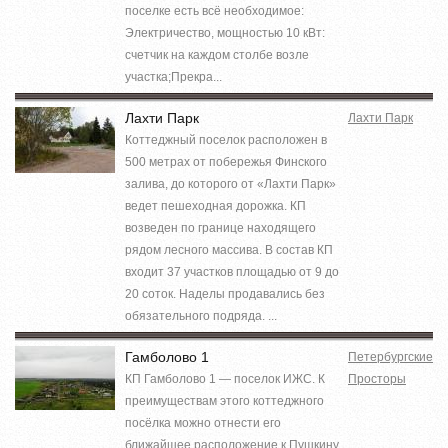
поселке есть всё необходимое:
Электричество, мощностью 10 кВт:
счетчик на каждом столбе возле
участка;Прекра...
Лахти Парк
Лахти Парк
Коттеджный поселок расположен в
500 метрах от побережья Финского
залива, до которого от «Лахти Парк»
ведет пешеходная дорожка. КП
возведен по границе находящего
рядом лесного массива. В состав КП
входит 37 участков площадью от 9 до
20 соток. Наделы продавались без
обязательного подряда. ...
Гамболово 1
Петербургские
КП Гамболово 1 — поселок ИЖС. К
Просторы
преимуществам этого коттеджного
посёлка можно отнести его
ближайшее расположение к Пушкину