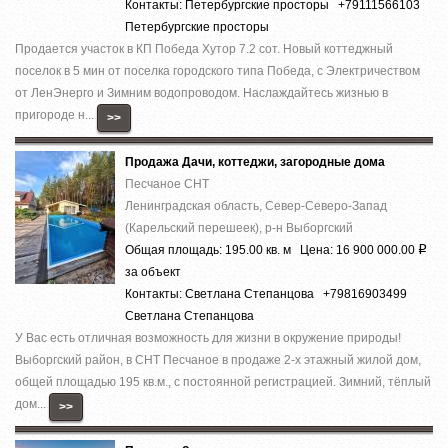
Контакты: Петербургские просторы +79111566103
Петербургские просторы
Продается участок в КП Победа Хутор 7.2 сот. Новый коттеджный
поселок в 5 мин от поселка городского типа Победа, с Электричеством
от ЛенЭнерго и Зимним водопроводом. Наслаждайтесь жизнью в
пригороде н...
>>
Продажа Дачи, коттеджи, загородные дома
Песчаное СНТ
Ленинградская область, Север-Северо-Запад
(Карельский перешеек), р-н Выборгский
Общая площадь: 195.00 кв. м Цена: 16 900 000.00
Р
за объект
Контакты: Светлана Степанцова +79816903499
Светлана Степанцова
У Вас есть отличная возможность для жизни в окружение природы!
Выборгский район, в СНТ Песчаное в продаже 2-х этажный жилой дом,
общей площадью 195 кв.м., с постоянной регистрацией. Зимний, тёплый
дом...
>>