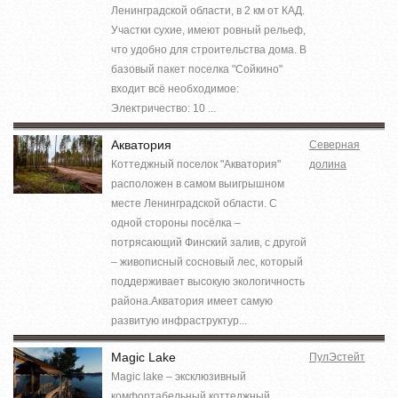
Ленинградской области, в 2 км от КАД.
Участки сухие, имеют ровный рельеф,
что удобно для строительства дома. В
базовый пакет поселка "Сойкино"
входит всё необходимое:
Электричество: 10 ...
Акватория
Северная
Коттеджный поселок "Акватория"
долина
расположен в самом выигрышном
месте Ленинградской области. С
одной стороны посёлка –
потрясающий Финский залив, с другой
– живописный сосновый лес, который
поддерживает высокую экологичность
района.Акватория имеет самую
развитую инфраструктур...
Magic Lake
ПулЭстейт
Magic lake – эксклюзивный
комфортабельный коттеджный