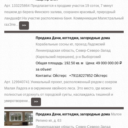
Арт. 133225864 Предлагается к продаже участок 19 соток, 7 минут
пешком до берега Финского залива, сохранен красивый, природный
ландшафт.На участке расположена баня. Коммуникации:Магистральный
газЭле...
>>
Продажа Дачи, коттеджи, загородные дома
Корабельные сосны кп, проезд Ладожский
Ленинградская область, Север-Северо-Запад
(Карельский перешеек), р-н Выборгский
Общая площадь: 192.50 кв. м Цена: 49 000 000.00
Р
за объект
Контакты: Ойстерс +79118227852 Ойстерс
Арт. 129940741 Уникальный проект, расположенный рядом с озером
Малая Ладога и в окружении хвойного леса. Это место, где можно
полностью отдохнуть от городской суеты, наслаждаясь тишиной и
умиротворени...
>>
Продажа Дачи, коттеджи, загородные дома
Малое
Репино кп, д. 63
Ленинградская область, Север-Северо-Запад