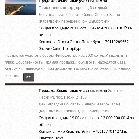
Продажа Земельные участки, земля
Приветнинская тер., проезд Звездный
Ленинградская область, Север-Северо-Запад
(Карельский перешеек), р-н Выборгский
Общая площадь: 20.00 сот. Цена: 9 200 000.00
за
Р
объект
Контакты: Этажи Санкт-Петербург +79110289557
Этажи Санкт-Петербург
Продается участок у берега Финского залива 20,8 соток. Уникальный
пляж. Собственность. Прямая продажа.Поблизости находятся база
отдыха с индивидуальными домиками. На участке собственный пляж с
соснами...
>>
Продажа Земельные участки, земля
Золотые
Пески кп, пос. Пески, д. 157
Ленинградская область, Север-Северо-Запад
(Карельский перешеек), р-н Выборгский
Общая площадь: 19.00 сот. Цена: 13 000 000.00
за
Р
объект
Контакты: Мир Квартир Элит +79112770142 Мир
Квартир Элит