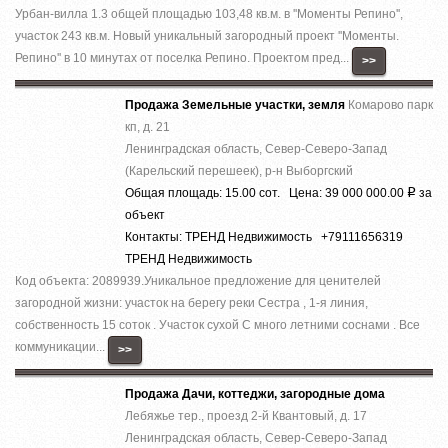
Урбан-вилла 1.3 общей площадью 103,48 кв.м. в ''Моменты Репино'',
участок 243 кв.м. Новый уникальный загородный проект ''Моменты.
Репино'' в 10 минутах от поселка Репино. Проектом пред...
>>
Продажа Земельные участки, земля
Комарово парк
кп, д. 21
Ленинградская область, Север-Северо-Запад
(Карельский перешеек), р-н Выборгский
Общая площадь: 15.00 сот. Цена: 39 000 000.00
за
Р
объект
Контакты: ТРЕНД Недвижимость +79111656319
ТРЕНД Недвижимость
Код объекта: 2089939.Уникальное предложение для ценителей
загородной жизни: участок на берегу реки Сестра , 1-я линия,
собственность 15 соток . Участок сухой С много летними соснами . Все
коммуникации...
>>
Продажа Дачи, коттеджи, загородные дома
Лебяжье тер., проезд 2-й Квантовый, д. 17
Ленинградская область, Север-Северо-Запад