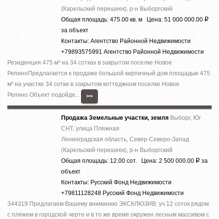
(Карельский перешеек), р-н Выборгский
Общая площадь: 475.00 кв. м Цена: 51 000 000.00
Р
за объект
Контакты: Агентство Районной Недвижимости
+79893575991 Агентство Районной Недвижимости
Резиденция 475 м² на 34 сотках в закрытом поселке Новое
РепиноПредлагается к продаже большой кирпичный дом площадью 475
м² на участке 34 сотки в закрытом коттеджном поселке Новое
Репино.Объект подойде...
>>
Продажа Земельные участки, земля
Выборг, Юг
СНТ, улица Пляжная
Ленинградская область, Север-Северо-Запад
(Карельский перешеек), р-н Выборгский
Общая площадь: 12.00 сот. Цена: 2 500 000.00
за
Р
объект
Контакты: Русский Фонд Недвижимости
+79811128248 Русский Фонд Недвижимости
344319 Предлагаем Вашему вниманию ЭКСКЛЮЗИВ: уч 12 соток рядом
с пляжем в городской черте и в то же время окружен лесным массивом с