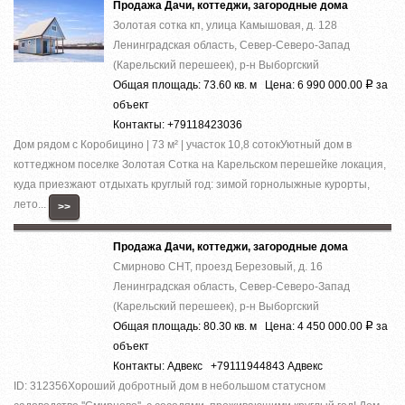
Продажа Дачи, коттеджи, загородные дома
Золотая сотка кп, улица Камышовая, д. 128
Ленинградская область, Север-Северо-Запад
(Карельский перешеек), р-н Выборгский
Общая площадь: 73.60 кв. м Цена: 6 990 000.00
за
Р
объект
Контакты: +79118423036
Дом рядом с Коробицино | 73 м² | участок 10,8 сотокУютный дом в
коттеджном поселке Золотая Сотка на Карельском перешейке локация,
куда приезжают отдыхать круглый год: зимой горнолыжные курорты,
лето...
>>
Продажа Дачи, коттеджи, загородные дома
Смирново СНТ, проезд Березовый, д. 16
Ленинградская область, Север-Северо-Запад
(Карельский перешеек), р-н Выборгский
Общая площадь: 80.30 кв. м Цена: 4 450 000.00
за
Р
объект
Контакты: Адвекс +79111944843 Адвекс
ID: 312356Хороший добротный дом в небольшом статусном