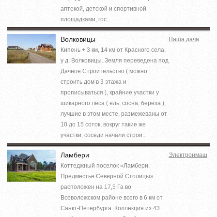
аптекой, детской и спортивной
площадками, гос...
Волковицы
Наша дача
Кипень + 3 км, 14 км от Красного села,
у д. Волковицы. Земля переведена под
Дачное Строительство ( можно
строить дом в 3 этажа и
прописываться ), крайние участки у
шикарного леса ( ель, сосна, береза ),
лучшие в этом месте, размежеваны от
10 до 15 соток, вокруг такие же
участки, соседи начали строи...
Ламбери
Электронмаш
Коттеджный поселок «Ламбери.
Предместье Северной Столицы»
расположен на 17,5 Га во
Всеволожском районе всего в 6 км от
Санкт-Петербурга. Коллекция из 43