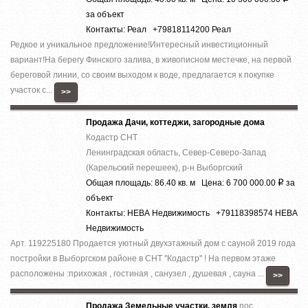
за объект
Контакты: Реал +79818114200 Реал
Редкое и уникальное предложение!Интересный инвестиционный
вариант!На берегу Финского залива, в живописном местечке, на первой
береговой линии, со своим выходом к воде, предлагается к покупке
участок с...
>>
Продажа Дачи, коттеджи, загородные дома
Кодастр СНТ
Ленинградская область, Север-Северо-Запад
(Карельский перешеек), р-н Выборгский
Общая площадь: 86.40 кв. м Цена: 6 700 000.00
за
Р
объект
Контакты: НЕВА Недвижимость +79118398574 НЕВА
Недвижимость
Арт. 119225180 Продается уютный двухэтажный дом с сауной 2019 года
постройки в Выборгском районе в СНТ ''Кодастр'' ! На первом этаже
расположены :прихожая , гостиная , санузел , душевая , сауна ...
>>
Продажа Земельные участки, земля
пос.