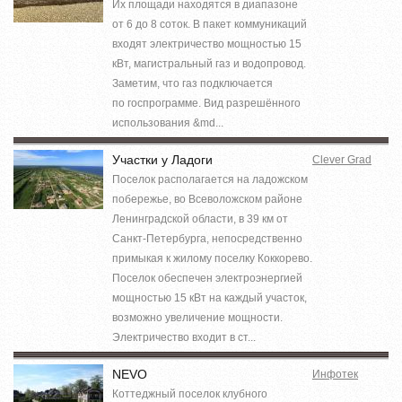
Их площади находятся в диапазоне
от 6 до 8 соток. В пакет коммуникаций
входят электричество мощностью 15
кВт, магистральный газ и водопровод.
Заметим, что газ подключается
по госпрограмме. Вид разрешённого
использования &md...
Участки у Ладоги
Clever Grad
Поселок располагается на ладожском
побережье, во Всеволожском районе
Ленинградской области, в 39 км от
Санкт-Петербурга, непосредственно
примыкая к жилому поселку Коккорево.
Поселок обеспечен электроэнергией
мощностью 15 кВт на каждый участок,
возможно увеличение мощности.
Электричество входит в ст...
NEVO
Инфотек
Коттеджный поселок клубного