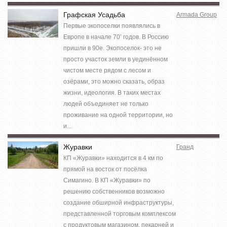
Графская Усадьба
Armada Group
Первые экопоселки появлялись в
Европе в начале 70’ годов. В Россию
пришли в 90е. Экопоселок- это не
просто участок земли в уединённом
чистом месте рядом с лесом и
озёрами, это можно сказать, образ
жизни, идеология. В таких местах
людей объединяет не только
проживание на одной территории, но
и...
Журавки
Гранд
КП «Журавки» находится в 4 км по
прямой на восток от посёлка
Симагино. В КП «Журавки» по
решению собственников возможно
создание обширной инфраструктуры,
представленной торговым комплексом
с продуктовым магазином, пекарней и