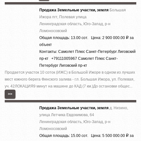
Продажа Земельные участки, земля
Большая
Ижора пгт, Полевая улица
Ленинградская область, Юго-Запад, р-н
Ломоносовский
Общая площадь: 13.00 сот. Цена: 2 900 000.00
за
Р
объект
Контакты: Самолет Плюс Санкт-Петербург Лиговский
пр-кт +79111005967 Самолет Плюс Санкт-
Петербург Лиговский пр-кт
Продается участок 10 соток (ИЖС) в Большой Ижоре в одном из лучших
мест южного берега Финского залива - г.п. Большая Ижора, ул. Полевая,
уч. 42ЛОКАЦИЯ9 минут на машине до КАД (7 км.)До остановки общес...
>>
Продажа Земельные участки, земля
д. Низино,
улица Летчика Евдокимова, 64
Ленинградская область, Юго-Запад, р-н
Ломоносовский
Общая площадь: 15.00 сот. Цена: 5 500 000.00
за
Р