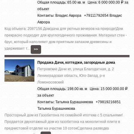
Общая площадь: 65.00 кв. м Цена: 6 000 000.00
за
Р
объект
Контакты: Владис Аврора +79111792654 Владис
Аврора
Код объекта: 2087156.Дом/дача для уютных вечеров на природе!Дом
прекрасно подходит для круглогодичного проживания. Материал стен -
брус, который наполняет дом приятным запахом древесины и
удерживает т...
>>
Продажа Дачи, коттеджи, загородные дома
Петровские Дачи кп, улица Благодатная, д. 2
Ленинградская область, Юго-Запад, р-н
Ломоносовский
Общая площадь: 198.00 кв. м Цена: 15 000 000.00
Р
за объект
Контакты: Татьяна Бурашникова +79819216851
Татьяна Бурашникова
Просторный дом из Газобетона по семейной ипотеке с 5 спальнями!
Продается двухэтажный дом из газобетона на монолитной плите в
предчистовой отделке на участке 10 сотокСделана разводка