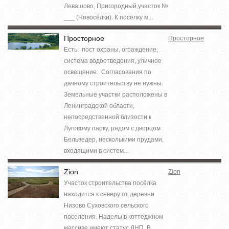
Левашово, Пригородный,участок №
___ (Новосёлки). К посёлку м...
Просторное
Просторное
Есть: пост охраны, ограждение,
система водоотведения, уличное
освещение. Согласования по
дачному строительству не нужны.
Земельные участки расположены в
Ленинградской области,
непосредственной близости к
Луговому парку, рядом с дворцом
Бельведер, несколькими прудами,
входящими в систем...
Zion
Zion
Участок строительства посёлка
находится к северу от деревни
Низово Суховского сельского
поселения. Наделы в коттеджном
массиве имеют статус ДНП. В