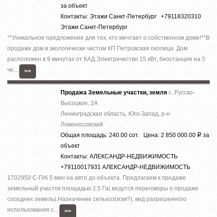
за объект
Контакты: Этажи Санкт-Петербург +79118320310
Этажи Санкт-Петербург
**Уникальное предложение для тех, кто мечтает о собственном доме!**В
продаже дом в экологически чистом КП Петровская околица. Дом
расположен в 9 минутах от КАД.Электричество 15 кВт, биостанция на 5
че...
>>
Продажа Земельные участки, земля
с. Русско-
Высоцкое, 2А
Ленинградская область, Юго-Запад, р-н
Ломоносовский
Общая площадь: 240.00 сот. Цена: 2 850 000.00
за
Р
объект
Контакты: АЛЕКСАНДР-НЕДВИЖИМОСТЬ
+79110017931 АЛЕКСАНДР-НЕДВИЖИМОСТЬ
1702950 С-П/б 5 мин на авто до объекта. Предлагаем к продаже
земельный участок площадью 2.5 Га( ведутся переговоры о продаже
соседних земель).Назначение сельхоз(изм?), вид разрешенного
использования с...
>>