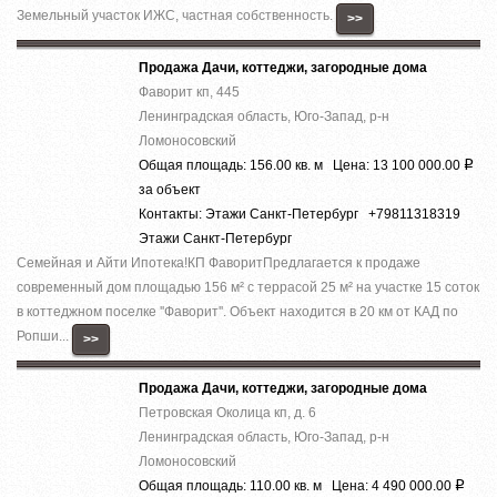
Земельный участок ИЖС, частная собственность.
>>
Продажа Дачи, коттеджи, загородные дома
Фаворит кп, 445
Ленинградская область, Юго-Запад, р-н
Ломоносовский
Общая площадь: 156.00 кв. м Цена: 13 100 000.00
Р
за объект
Контакты: Этажи Санкт-Петербург +79811318319
Этажи Санкт-Петербург
Семейная и Айти Ипотека!КП ФаворитПредлагается к продаже
современный дом площадью 156 м² с террасой 25 м² на участке 15 соток
в коттеджном поселке ''Фаворит''. Объект находится в 20 км от КАД по
Ропши...
>>
Продажа Дачи, коттеджи, загородные дома
Петровская Околица кп, д. 6
Ленинградская область, Юго-Запад, р-н
Ломоносовский
Общая площадь: 110.00 кв. м Цена: 4 490 000.00
Р