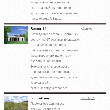
мощность можно увеличить).
Центральный водопровод от
артезианских скважин обеспечит
поселок водой. В пос...
Восток 14
Абрикос
Коттеджный посёлок «Восток 14»
состоит из 67 участков, площадью
от 8 до 25 соток.Посёлок
расположен на границе с лесным
массивом, многочисленными
озёрами и карьерами.
Экологически чистое место
Всеволожского района станет
идеальным местом для отдыха в
кругу друзей и
семьи.Преимуществарасс...
Горки-Лэнд 4
LANDKEY
Посёлок объединил все
преимущества своих