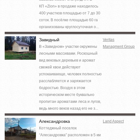
КП «Zion» в продаже находилось
400 участков площадью от 7 до 30
соток. В посёлке площадью 60 га
организованы круглосуточная о...
Завидный
Veritas
В «Завидном» участки окружены
Managment Group
лесными массивами. Роскошный
вид вековых деревьев и аромат
свежей хвои действуют
успокаивающе, человек полностью
расслабляется и заряжается
бодростью. Воздух в этом
историческом месте буквально
пропитан ароматами леса и лугов,
ведь много веков назад его не з...
Александровка
Land Aspect
Коттеджный поселок
“Алесандровка” расположен в 5 км