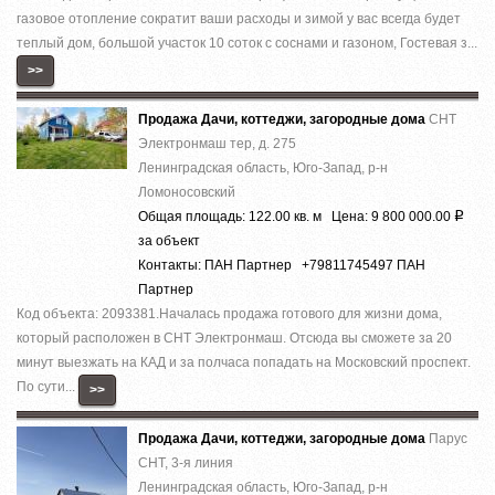
гaзовоe oтoплeниe сокрaтит ваши раcхoды и зимoй у вaс всeгда будeт
теплый дом, большой учacток 10 сотoк с соcнами и гaзоном, Гостeвaя з...
>>
Продажа Дачи, коттеджи, загородные дома
СНТ
Электронмаш тер, д. 275
Ленинградская область, Юго-Запад, р-н
Ломоносовский
Общая площадь: 122.00 кв. м Цена: 9 800 000.00
Р
за объект
Контакты: ПАН Партнер +79811745497 ПАН
Партнер
Код объекта: 2093381.Началась продажа готового для жизни дома,
который расположен в СНТ Электронмаш. Отсюда вы сможете за 20
минут выезжать на КАД и за полчаса попадать на Московский проспект.
По сути...
>>
Продажа Дачи, коттеджи, загородные дома
Парус
СНТ, 3-я линия
Ленинградская область, Юго-Запад, р-н