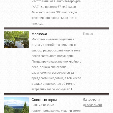
Расстояния: от Санкт-Петербурга
(КАД) до поселка 67 км;3 км до
Финского залива;300 метров до
живописного озера "Красное" с
природ...
Московка
Гнездо
Московка - мелкая подвижная
птица из семейства синицевых,
широко распространённая в зоне
лесов восточного полушария.
Птица преимущественно хвойного
леса, однако вне сезона
размножения встречается за
пределами гнездовий, в том числе
в садах и парках, где её можно
встретить возле кормушек. Н...
Снежные горки
Ландскрона-
В КП «Снежные
Девелопмент
горки» продавались участки земли