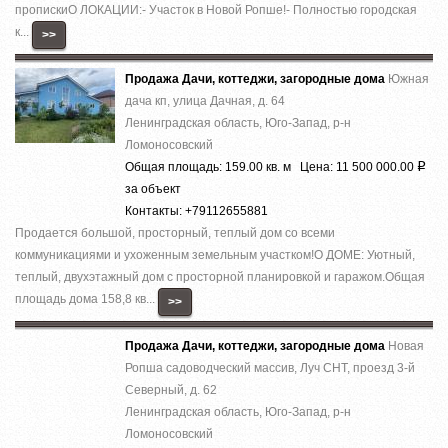
пропискиО ЛОКАЦИИ:- Участок в Новой Ропше!- Полностью городская
к...
>>
Продажа Дачи, коттеджи, загородные дома
Южная
дача кп, улица Дачная, д. 64
Ленинградская область, Юго-Запад, р-н
Ломоносовский
Общая площадь: 159.00 кв. м Цена: 11 500 000.00
Р
за объект
Контакты: +79112655881
Продается большой, просторный, теплый дом со всеми
коммуникациями и ухоженным земельным участком!О ДОМЕ: Уютный,
теплый, двухэтажный дом с просторной планировкой и гаражом.Общая
площадь дома 158,8 кв...
>>
Продажа Дачи, коттеджи, загородные дома
Новая
Ропша садоводческий массив, Луч СНТ, проезд 3-й
Северный, д. 62
Ленинградская область, Юго-Запад, р-н
Ломоносовский