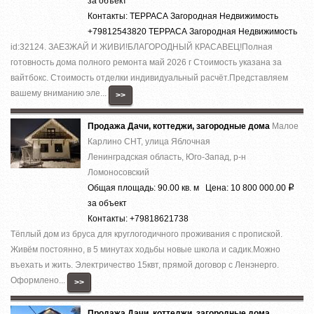
за объект
Контакты: ТЕРРАСА Загородная Недвижимость
+79812543820 ТЕРРАСА Загородная Недвижимость
id:32124. ЗАЕЗЖАЙ И ЖИВИ!БЛАГОРОДНЫЙ КРАСАВЕЦ!Полная
готовность дома полного ремонта май 2026 г Стоимость указана за
вайтбокс. Стоимость отделки индивидуальный расчёт.Представляем
вашему вниманию эле...
>>
Продажа Дачи, коттеджи, загородные дома
Малое
Карлино СНТ, улица Яблочная
Ленинградская область, Юго-Запад, р-н
Ломоносовский
Общая площадь: 90.00 кв. м Цена: 10 800 000.00
Р
за объект
Контакты: +79818621738
Тёплый дом из бруса для круглогодичного проживания с пропиской.
Живём постоянно, в 5 минутах ходьбы новые школа и садик.Можно
въехать и жить. Электричество 15квт, прямой договор с Ленэнерго.
Оформлено...
>>
Продажа Дачи, коттеджи, загородные дома