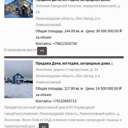
Лебяжье городской поселок, переулок Береговой, д.
2А
Ленинградская область, Юго-Запад, р-н
Ломоносовский
Общая площадь: 144.00 кв. м Цена: 30 000 000.00
Р
за объект
Контакты: +79812324734
В природном месте
>>
Продажа Дачи, коттеджи, загородные дома
д.
Иннолово, дорога Старорусская, д. 33
Ленинградская область, Юго-Запад, р-н
Ломоносовский
Общая площадь: 117.90 кв. м Цена: 14 500 000.00
Р
за объект
Контакты: +79110945713
Продаётся уютный двухэтажный дом в КП Изумрудный
городРасположение: Ленинградская область, Ломоносовский район, д.
Иннолово. Всего 8 км от КАД отличное сочетание загородной тишины и
транспортной дост...
>>