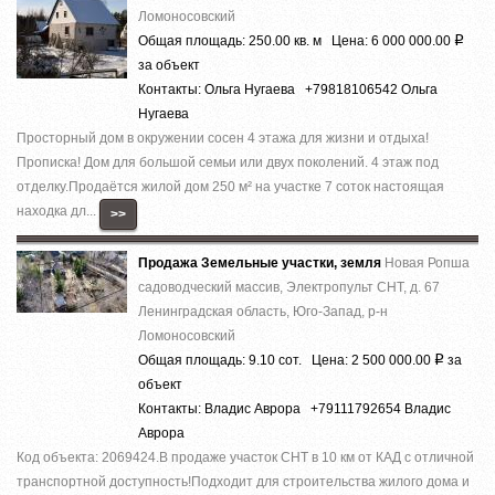
Ломоносовский
Общая площадь: 250.00 кв. м Цена: 6 000 000.00
Р
за объект
Контакты: Ольга Нугаева +79818106542 Ольга
Нугаева
Просторный дом в окружении сосен 4 этажа для жизни и отдыха!
Прописка! Дом для большой семьи или двух поколений. 4 этаж под
отделку.Продаётся жилой дом 250 м² на участке 7 соток настоящая
находка дл...
>>
Продажа Земельные участки, земля
Новая Ропша
садоводческий массив, Электропульт СНТ, д. 67
Ленинградская область, Юго-Запад, р-н
Ломоносовский
Общая площадь: 9.10 сот. Цена: 2 500 000.00
за
Р
объект
Контакты: Владис Аврора +79111792654 Владис
Аврора
Код объекта: 2069424.В продаже участок СНТ в 10 км от КАД с отличной
транспортной доступность!Подходит для строительства жилого дома и