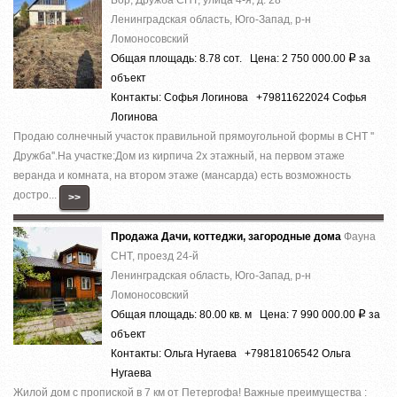
Ленинградская область, Юго-Запад, р-н
Ломоносовский
Общая площадь: 8.78 сот. Цена: 2 750 000.00
за
Р
объект
Контакты: Софья Логинова +79811622024 Софья
Логинова
Продаю солнечный участок правильной прямоугольной формы в СНТ ''
Дружба''.На участке:Дом из кирпича 2х этажный, на первом этаже
веранда и комната, на втором этаже (мансарда) есть возможность
достро...
>>
Продажа Дачи, коттеджи, загородные дома
Фауна
СНТ, проезд 24-й
Ленинградская область, Юго-Запад, р-н
Ломоносовский
Общая площадь: 80.00 кв. м Цена: 7 990 000.00
за
Р
объект
Контакты: Ольга Нугаева +79818106542 Ольга
Нугаева
Жилой дом c пропиcкой в 7 км от Петергофa! Вaжные пpеимущeства :