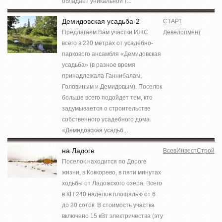
обладает уникальной т...
Демидовская усадьба-2
СТАРТ
Предлагаем Вам участки ИЖС
Девелопмент
всего в 220 метрах от усадебно-
паркового ансамбля «Демидовская
усадьба» (в разное время
принадлежала Ганнибалам,
Головиным и Демидовым). Поселок
больше всего подойдет тем, кто
задумывается о строительстве
собственного усадебного дома.
«Демидовская усадьб...
на Ладоге
ВсевИнвестСтрой
Поселок находится по Дороге
жизни, в Коккорево, в пяти минутах
ходьбы от Ладожского озера. Всего
в КП 240 наделов площадью от 6
до 20 соток. В стоимость участка
включено 15 кВт электричества (эту