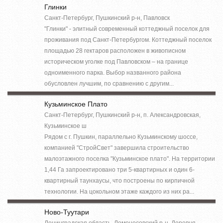
Глинки
Санкт-Петербург, Пушкинский р-н, Павловск
"Глинки" - элитный современный коттеджный поселок для
проживания под Санкт-Петербургом. Коттеджный поселок
площадью 28 гектаров расположен в живописном
историческом уголке под Павловском – на границе
одноименного парка. Выбор названного района
обусловлен лучшим, по сравнению с другим...
Кузьминское Плато
Санкт-Петербург, Пушкинский р-н, п. Александровская,
Кузьминское ш
Рядом с г. Пушкин, параллельно Кузьминскому шоссе,
компанией "СтройСвет" завершила строительство
малоэтажного поселка "Кузьминское плато". На территории
1,44 Га запроектировано три 5-квартирных и один 6-
квартирный таунхаусы, что построены по кирпичной
технологии. На цокольном этаже каждого из них ра...
Ново-Туутари
Ленинградская область, Ломоносовский р-н, Деревня