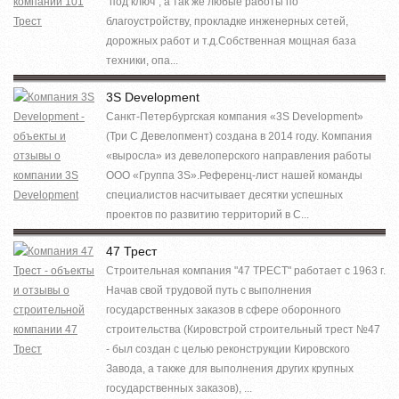
"под ключ", а так же любые работы по
благоустройству, прокладке инженерных сетей,
дорожных работ и т.д.Собственная мощная база
техники, опа...
3S Development
Санкт-Петербургская компания «3S Development»
(Три С Девелопмент) создана в 2014 году. Компания
«выросла» из девелоперского направления работы
ООО «Группа 3S».Референц-лист нашей команды
специалистов насчитывает десятки успешных
проектов по развитию территорий в С...
47 Трест
Строительная компания "47 ТРЕСТ" работает с 1963 г.
Начав свой трудовой путь с выполнения
государственных заказов в сфере оборонного
строительства (Кировстрой строительный трест №47
- был создан с целью реконструкции Кировского
Завода, а также для выполнения других крупных
государственных заказов), ...