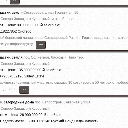
>>
астки, земля
Сестрорецк, улица Граничная, 16
-Северо-Запад, р-н Курортный, метро Беговая
от. Цена: 80 000 000.00
за объект
Р
118227852 Ойстерс
рвой береговой линии озера Сестрорецкий Разлив. Редкое предложение, котор
витую инфраструкту...
>>
астки, земля
пос. Солнечное, Ласковый Пляж тер.
-Северо-Запад, р-н Курортный
от. Цена: 135 000 000.00
за объект
Р
 +79337832196 Valley Estate
жность - земельный участок площадью 30 соток всего в 50 метрах от побере
 делает ...
>>
жи, загородные дома
пос. Белоостров, Северная улица
-Северо-Запад, р-н Курортный
кв. м Цена: 28 900 000.00
за объект
Р
д Недвижимости +79811128248 Русский Фонд Недвижимости