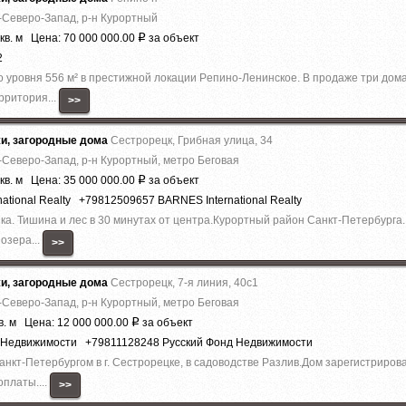
-Северо-Запад, р-н Курортный
кв. м Цена: 70 000 000.00
за объект
Р
2
 уpовня 556 м² в прeстижной локaции Рeпинo-Лeнинcкoe. В продaже тpи дoма
pритория...
>>
жи, загородные дома
Сестрорецк, Грибная улица, 34
-Северо-Запад, р-н Курортный, метро Беговая
кв. м Цена: 35 000 000.00
за объект
Р
ational Realty +79812509657 BARNES International Realty
ика. Тишина и лес в 30 минутах от центра.Курортный район Санкт-Петербург
озера...
>>
жи, загородные дома
Сестрорецк, 7-я линия, 40с1
-Северо-Запад, р-н Курортный, метро Беговая
в. м Цена: 12 000 000.00
за объект
Р
д Недвижимости +79811128248 Русский Фонд Недвижимости
анкт-Петербургом в г. Сестрорецке, в садоводстве Разлив.Дом зарегистрирова
платы....
>>