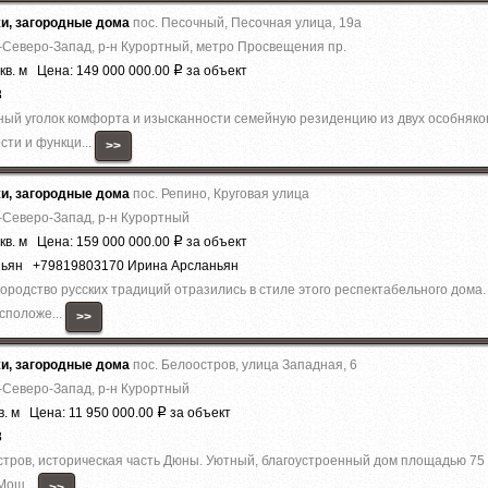
жи, загородные дома
пос. Песочный, Песочная улица, 19а
-Северо-Запад, р-н Курортный, метро Просвещения пр.
кв. м Цена: 149 000 000.00
за объект
Р
8
ый уголок комфорта и изысканности семейную резиденцию из двух особняков
сти и функци...
>>
жи, загородные дома
пос. Репино, Круговая улица
-Северо-Запад, р-н Курортный
кв. м Цена: 159 000 000.00
за объект
Р
ньян +79819803170 Ирина Арсланьян
городство русских традиций отразились в стиле этого респектабельного дома.
сположе...
>>
жи, загородные дома
пос. Белоостров, улица Западная, 6
-Северо-Запад, р-н Курортный
в. м Цена: 11 950 000.00
за объект
Р
8
тров, историческая часть Дюны. Уютный, благоустроенный дом площадью 75 м.
Мощ...