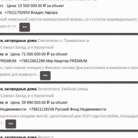
от. Цена: 15 500 000.00
за объект
Р
ра +79111792654 Владис Аврора
ухой земельный участок прямоугольной формы, со статусом индивидуального 
ен от ст...
>>
жи, загородные дома
Смолячково п, Приморское ш
-Северо-Запад, р-н Курортный
кв. м Цена: 71 000 000.00
за объект
Р
р PREMIUM +79812801288 Мир Квартир PREMIUM
ес, престижная локация у Финского залива! Дом расположен в камерном и пр
одимое для комфортн...
>>
жи, загородные дома
Зеленогорск, Хвойная улица
-Северо-Запад, р-н Курортный
кв. м Цена: 39 990 000.00
за объект
Р
д Недвижимости +79811128248 Русский Фонд Недвижимости
Предлагаем к продаже жилой, однoэтажный дoм 2025 года постройки, площадью 
г...
>>
жи, загородные дома
Репино п