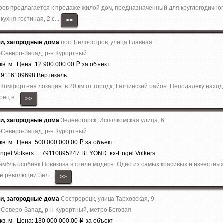
ров предлагается к продаже жилой дом, предназначенный для круглогодично
хня-гостиная, 2 с...
>>
жи, загородные дома
пос. Белоостров, улица Главная
-Северо-Запад, р-н Курортный
кв. м Цена: 12 900 000.00
за объект
Р
79116109698 Вертикаль
Комфортная локация: в 20 км от города, Гатчинский район. Неподалеку нахо
ец в...
>>
жи, загородные дома
Зеленогорск, Исполкомская улица, 6
-Северо-Запад, р-н Курортный
кв. м Цена: 500 000 000.00
за объект
Р
ngel Volkers +79110895247 BEYOND. ex-Engel Volkers
амбль особняк Новикова в стиле модерн. Одно из самых красивых и известны
е революции Зел...
>>
жи, загородные дома
Сестрорецк, улица Тарховская, 9
-Северо-Запад, р-н Курортный, метро Беговая
кв. м Цена: 130 000 000.00
за объект
Р