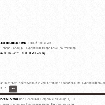
, загородные дома
Горский пер, д. 3/5
-Северо-Запад, р-н Курортный, метро Комендантский пр.
кв. м Цена: 210 000.00
в месяц
Р
я, зона отдыха, действующий камин. Отличное расположение. Курортный район
! Ср...
>>
астки, земля
пос. Песочный, Пограничная улица, д. 111
-Северо-Запад, р-н Курортный, метро Просвещения пр.