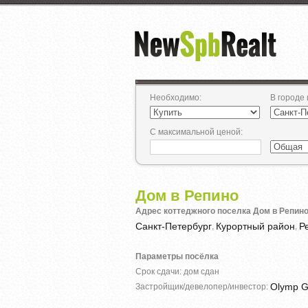
Необходимо
:
В городе
С максимальной ценой
:
Дом в Репино
Адрес коттеджного поселка Дом в Репино
Санкт-Петербург
Курортный район
Р
,
,
Параметры посёлка
Срок сдачи: дом сдан
Olymp G
Застройщик/девелопер/инвестор: