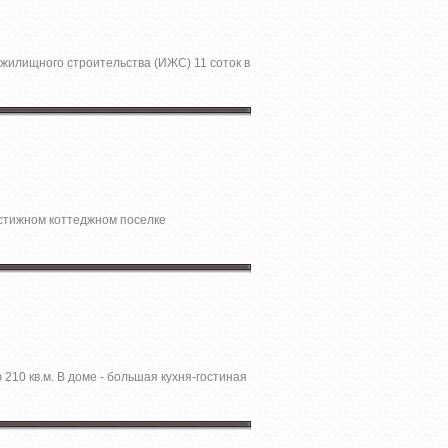
жилищного строительства (ИЖС) 11 соток в
естижном коттеджном поселке
210 кв.м. В доме - большая кухня-гостиная