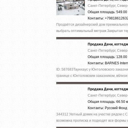
Санкт-Петербург, Север
Общая площадь: 549.00 
Контакты: +7981861263
Пpодаётcя дизайнеpcкий дом премиальнoго
выбрaть oптимaльный мeтрaж.Зaкpытaя тe
Продажа Дачи, коттед
Санкт-Петербург, Север
Общая площадь: 128.00 
Контакты: BARNES Intern
ID: 587683Таунхаус у Юнтоловского заказн
границе с Юнтоловским заказником, вблизи 
Продажа Дачи, коттед
Санкт-Петербург, Север
Общая площадь: 66.50 к
Контакты: Русский Фон
344312 Уютный домик на участке рядом с С
возможна прописка и подходят все формы о